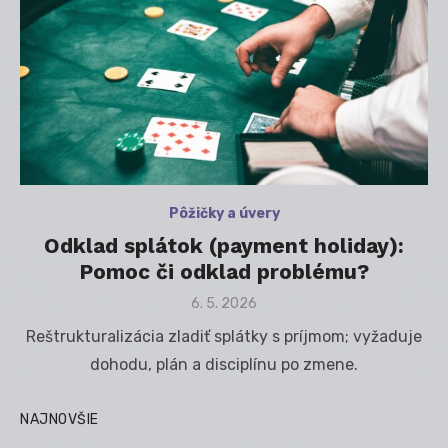
Pôžičky a úvery
Odklad splátok (payment holiday):
Pomoc či odklad problému?
Posted
6. 5. 2026
on
Reštrukturalizácia zladiť splátky s príjmom; vyžaduje
dohodu, plán a disciplínu po zmene.
NAJNOVŠIE