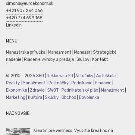
simona@euroekonom.sk
+421 907 234 066
+420 774 699 168
LinkedIn
MENU
Manažérska príručka
|
Manažment
|
Manažér
|
Strategické
riadenie
|
Riadenie výroby a predaja
|
Služby
|
Kontakt
© 2010 - 2026
SEO
|
Reklama a PR
|
Vrtuľníky
|
Autoškola
|
Reality
|
Manažment
|
Prijímáčky
|
Podnikanie
|
Financie
|
Ekonomika
|
Zdravie
|
SWOT
|
Podnikateľský plán
|
Manažment
|
Marketing
|
Kultúra
|
Skúšky
|
Obchod
|
Dovolenka
NAJNOVŠIE
Kreatín pre wellness: Využitie kreatínu na