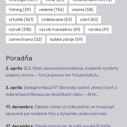
tréning
(39)
vedenie
(136)
visenie
(58)
vrtuľník
(361)
vzdelávanie
(63)
vzlet
(60)
výcvik
(318)
výcvik manažérov
(41)
výroba
(41)
zamestnanci
(32)
ľudské zdroje
(59)
Poradňa
2. apríla
:
SLS, Orion, laserová komunikácia, moderné systémy
podpory života — toto je presne ten futuristický b...
2. apríla
:
Sledujete NasaTV? Obrovský rachot, ohnivý štart a
ľudia letiaci k Mesiacu po desiatkach rokov — Arte...
17. decembra
:
Základy teórie sú stále platné, no musia byť
upravené pre moderné trhy a dynamiku úrokových mier.
17. decembra
:
Článok naznačuje, že príliš vysoké IQ môže