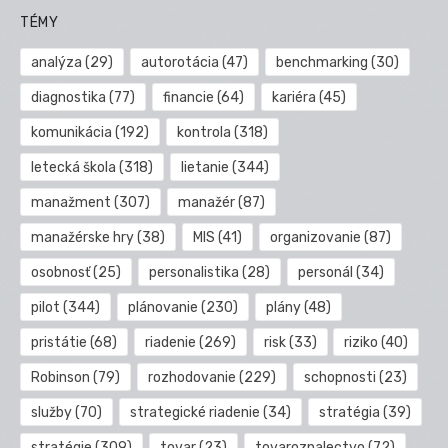
TÉMY
analýza
(29)
autorotácia
(47)
benchmarking
(30)
diagnostika
(77)
financie
(64)
kariéra
(45)
komunikácia
(192)
kontrola
(318)
letecká škola
(318)
lietanie
(344)
manažment
(307)
manažér
(87)
manažérske hry
(38)
MIS
(41)
organizovanie
(87)
osobnosť
(25)
personalistika
(28)
personál
(34)
pilot
(344)
plánovanie
(230)
plány
(48)
pristátie
(68)
riadenie
(269)
risk
(33)
riziko
(40)
Robinson
(79)
rozhodovanie
(229)
schopnosti
(23)
služby
(70)
strategické riadenie
(34)
stratégia
(39)
stratégie
(309)
tovar
(23)
tovaroznalectvo
(72)