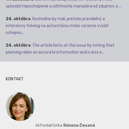
spôsobiť nepochopenie a odtrhnutie manažéra od záujmov a ...
24. októbra
:
Rozhodne by mali, pretože pravidelný a
intenzívny tréning na autorotáciu môže výrazne zvýšiť
schopno...
24. októbra
:
The article hints at this issue by noting that
planning relies on accurate information and is less e...
KONTAKT
šéfredaktorka
Simona Česaná