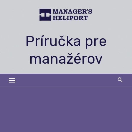
Skip
to
content
Príručka pre
manažérov