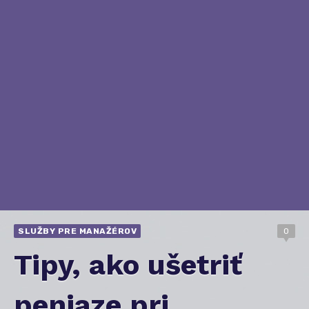
SLUŽBY PRE MANAŽÉROV
0
Tipy, ako ušetriť
peniaze pri