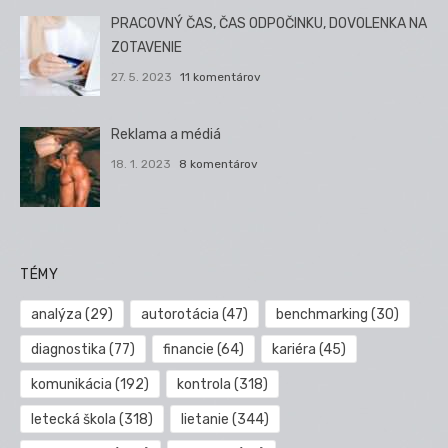
PRACOVNÝ ČAS, ČAS ODPOČINKU, DOVOLENKA NA
ZOTAVENIE
27. 5. 2023
11 komentárov
Reklama a médiá
18. 1. 2023
8 komentárov
TÉMY
analýza
(29)
autorotácia
(47)
benchmarking
(30)
diagnostika
(77)
financie
(64)
kariéra
(45)
komunikácia
(192)
kontrola
(318)
letecká škola
(318)
lietanie
(344)