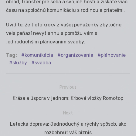
obrad, transfer pre seba a svojich hostí a získate viac
času na spoločnú komunikáciu s rodinou a priateľmi.
Uvidíte, že tieto kroky z vašej peňaženky zbytočne
veľa peňazí nevytiahnu a pomôžu vám s
jednoduchším plánovaním svadby.
Tag:
komunikácia
organizovanie
plánovanie
služby
svadba
Previous
Navigácia
Previous
Krása a úspora v jednom: Krbové vložky Romotop
v
post:
článku
Next
Next
Letecká doprava: Jednoduchý a rýchly spôsob, ako
post:
rozbehnúť váš biznis