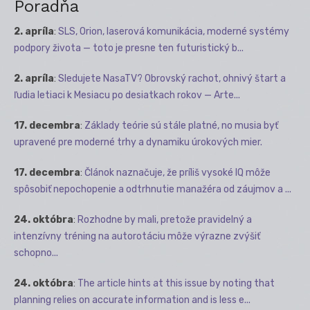
Poradňa
2. apríla
:
SLS, Orion, laserová komunikácia, moderné systémy
podpory života — toto je presne ten futuristický b...
2. apríla
:
Sledujete NasaTV? Obrovský rachot, ohnivý štart a
ľudia letiaci k Mesiacu po desiatkach rokov — Arte...
17. decembra
:
Základy teórie sú stále platné, no musia byť
upravené pre moderné trhy a dynamiku úrokových mier.
17. decembra
:
Článok naznačuje, že príliš vysoké IQ môže
spôsobiť nepochopenie a odtrhnutie manažéra od záujmov a ...
24. októbra
:
Rozhodne by mali, pretože pravidelný a
intenzívny tréning na autorotáciu môže výrazne zvýšiť
schopno...
24. októbra
:
The article hints at this issue by noting that
planning relies on accurate information and is less e...