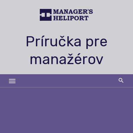
Skip
to
content
Príručka pre
manažérov