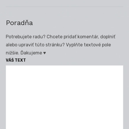
Poradňa
Potrebujete radu? Chcete pridať komentár, doplniť
alebo upraviť túto stránku? Vyplňte textové pole
nižšie. Ďakujeme ♥
VÁŠ TEXT