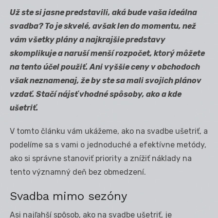
Už ste si jasne predstavili, aká bude vaša ideálna
svadba? To je skvelé, avšak len do momentu, než
vám všetky plány a najkrajšie predstavy
skomplikuje a naruší menší rozpočet, ktorý môžete
na tento účel použiť. Ani vyššie ceny v obchodoch
však neznamenaj, že by ste sa mali svojich plánov
vzdať. Stačí nájsť vhodné spôsoby, ako a kde
ušetriť.
V tomto článku vám ukážeme, ako na svadbe ušetriť, a
podelíme sa s vami o jednoduché a efektívne metódy,
ako si správne stanoviť priority a znížiť náklady na
tento významný deň bez obmedzení.
Svadba mimo sezóny
Asi najľahší spôsob, ako na svadbe ušetriť, je