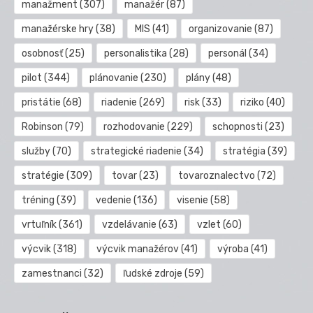
manažment
(307)
manažér
(87)
manažérske hry
(38)
MIS
(41)
organizovanie
(87)
osobnosť
(25)
personalistika
(28)
personál
(34)
pilot
(344)
plánovanie
(230)
plány
(48)
pristátie
(68)
riadenie
(269)
risk
(33)
riziko
(40)
Robinson
(79)
rozhodovanie
(229)
schopnosti
(23)
služby
(70)
strategické riadenie
(34)
stratégia
(39)
stratégie
(309)
tovar
(23)
tovaroznalectvo
(72)
tréning
(39)
vedenie
(136)
visenie
(58)
vrtuľník
(361)
vzdelávanie
(63)
vzlet
(60)
výcvik
(318)
výcvik manažérov
(41)
výroba
(41)
zamestnanci
(32)
ľudské zdroje
(59)