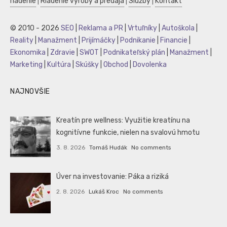
riadenie
|
Riadenie výroby a predaja
|
Služby
|
Kontakt
© 2010 - 2026
SEO
|
Reklama a PR
|
Vrtuľníky
|
Autoškola
|
Reality
|
Manažment
|
Prijímáčky
|
Podnikanie
|
Financie
|
Ekonomika
|
Zdravie
|
SWOT
|
Podnikateľský plán
|
Manažment
|
Marketing
|
Kultúra
|
Skúšky
|
Obchod
|
Dovolenka
NAJNOVŠIE
Kreatín pre wellness: Využitie kreatínu na
kognitívne funkcie, nielen na svalovú hmotu
3. 8. 2026
Tomáš Hudák
No comments
Úver na investovanie: Páka a riziká
2. 8. 2026
Lukáš Kroc
No comments