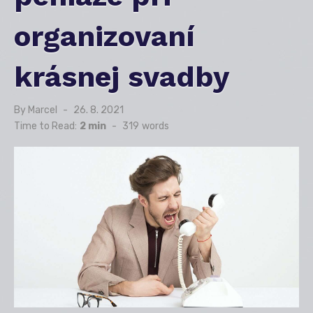
organizovaní
krásnej svadby
By
Marcel
Posted
26. 8. 2021
on
Time to Read:
2 min
-
319
words