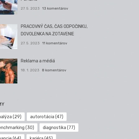
27. 5. 2023
13 komentárov
PRACOVNÝ ČAS, ČAS ODPOČINKU,
DOVOLENKA NA ZOTAVENIE
27. 5. 2023
11 komentárov
Reklama a médiá
18. 1. 2023
8 komentárov
MY
nalýza
(29)
autorotácia
(47)
enchmarking
(30)
diagnostika
(77)
nancie
(64)
kariéra
(45)