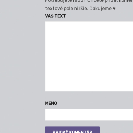
Potrebujete radu? Chcete pridať koment
textové pole nižšie. Ďakujeme ♥
VÁŠ TEXT
MENO