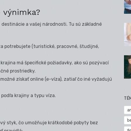
o výnimka?
j destinácie a vašej národnosti. Tu sú základné
za potrebujete (turistické, pracovné, študijné,
krajina má špecifické požiadavky, ako sú pozývací
nčné prostriedky.
 možné získať online (e-víza), zatiaľ čo iné vyžadujú
 podľa krajiny a typu víza.
TÉ
a
b
vý styk, čo umožňuje krátkodobé pobyty bez
fi
ť pravidlá: