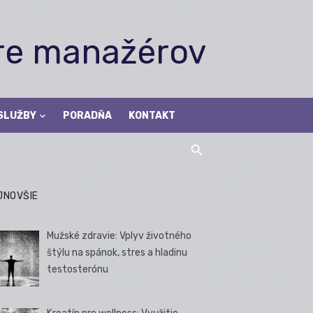
pre manažérov
SLUŽBY
PORADŇA
KONTAKT
JNOVŠIE
Mužské zdravie: Vplyv životného
štýlu na spánok, stres a hladinu
testosterónu