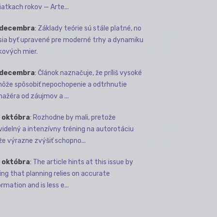
iatkach rokov — Arte...
 decembra
:
Základy teórie sú stále platné, no
ia byť upravené pre moderné trhy a dynamiku
kových mier.
 decembra
:
Článok naznačuje, že príliš vysoké
môže spôsobiť nepochopenie a odtrhnutie
ažéra od záujmov a ...
 októbra
:
Rozhodne by mali, pretože
videlný a intenzívny tréning na autorotáciu
e výrazne zvýšiť schopno...
 októbra
:
The article hints at this issue by
ing that planning relies on accurate
rmation and is less e...