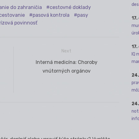
des
anie do zahraničia
cestovné doklady
cestovanie
pasová kontrola
pasy
17.
vízová povinnosť
mus
úro
17.
Next
IQ 
man
Next
Interná medicína: Choroby
post:
vnútorných orgánov
24.
pra
môž
24.
not
info