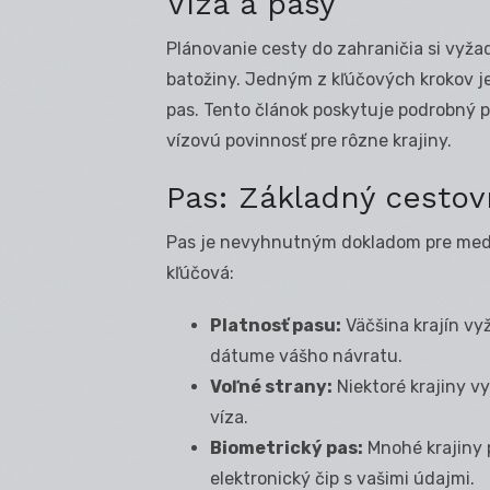
Vízá a pasy
Plánovanie cesty do zahraničia si vyžad
batožiny. Jedným z kľúčových krokov j
pas. Tento článok poskytuje podrobný 
vízovú povinnosť pre rôzne krajiny.
Pas: Základný cestov
Pas je nevyhnutným dokladom pre medz
kľúčová:
Platnosť pasu:
Väčšina krajín vy
dátume vášho návratu.
Voľné strany:
Niektoré krajiny v
víza.
Biometrický pas:
Mnohé krajiny 
elektronický čip s vašimi údajmi.