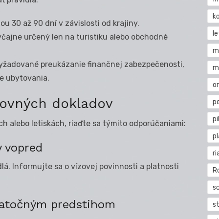
k
u 30 až 90 dní v závislosti od krajiny.
l
čajne určený len na turistiku alebo obchodné
m
yžadované preukázanie finančnej zabezpečenosti,
m
ie ubytovania.
o
tovných dokladov
pe
pi
ch alebo letiskách, riaďte sa týmito odporúčaniami:
p
y vopred
ri
lá. Informujte sa o vízovej povinnosti a platnosti
R
s
statočným predstihom
st