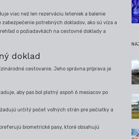
uje viac než len rezerváciu leteniek a balenie
e zabezpečenie potrebných dokladov, ako sú víza a
prehľad o požiadavkách na cestovné doklady a
NA
ný doklad
inárodné cestovanie. Jeho správna príprava je
žaduje, aby pas bol platný aspoň 6 mesiacov po
yžadujú určitý počet voľných strán pre pečiatky a
preferujú biometrické pasy, ktoré obsahujú