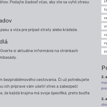
s
ňov. Podajte žiadosť včas, aby ste sa vyhli stresu
t
v
ladov
vr
 pasu a víza pre prípad straty alebo krádeže.
v
dlá
v
 Overte si aktuálne informácie na stránkach
z
ambasády.
P
2. 
m bezproblémového cestovania. Či už potrebujete
mod
su ich príprave vám ušetrí stres a zabezpečí
pre
, že každá krajina má svoje špecifiká, preto buďte
2. 
ohn