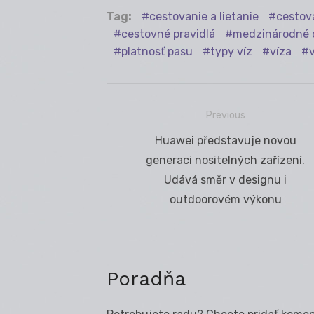
Tag:
cestovanie a lietanie
cestov
cestovné pravidlá
medzinárodné 
platnosť pasu
typy víz
víza
Previous
Navigácia
Previous
Huawei představuje novou
v
post:
generaci nositelných zařízení.
článku
Udává směr v designu i
outdoorovém výkonu
Poradňa