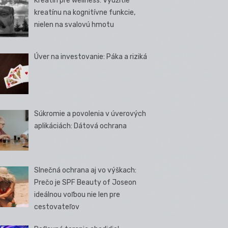
Kreatín pre wellness: Využitie
kreatínu na kognitívne funkcie,
nielen na svalovú hmotu
Úver na investovanie: Páka a riziká
Súkromie a povolenia v úverových
aplikáciách: Dátová ochrana
Slnečná ochrana aj vo výškach:
Prečo je SPF Beauty of Joseon
ideálnou voľbou nie len pre
cestovateľov