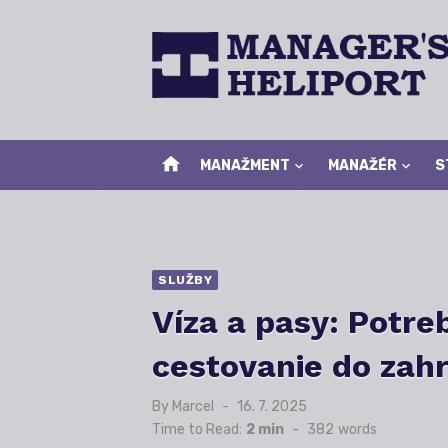
Skip
to
content
home
MANAŽMENT
MANAŽÉR
S
SLUŽBY
Víza a pasy: Potre
cestovanie do zahr
By
Marcel
Posted
16. 7. 2025
on
Time to Read:
2 min
-
382
words