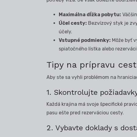
Maximálna dĺžka pobytu:
Väčšino
Účel cesty:
Bezvízový styk je zvy
účely.
Vstupné podmienky:
Môže byť v
spiatočného lístka alebo rezervác
Tipy na prípravu ces
Aby ste sa vyhli problémom na hranicia
1. Skontrolujte požiadavk
Každá krajina má svoje špecifické pravid
pasu ešte pred rezerváciou cesty.
2. Vybavte doklady s do