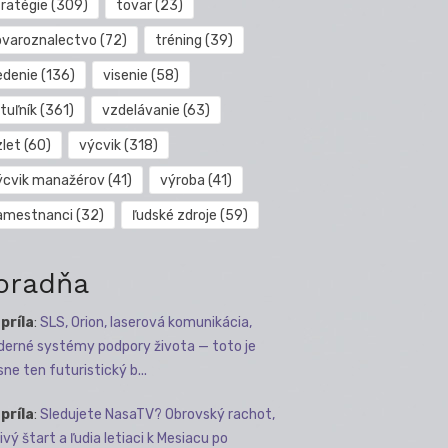
tratégie
(309)
tovar
(23)
ovaroznalectvo
(72)
tréning
(39)
edenie
(136)
visenie
(58)
tuľník
(361)
vzdelávanie
(63)
zlet
(60)
výcvik
(318)
ýcvik manažérov
(41)
výroba
(41)
amestnanci
(32)
ľudské zdroje
(59)
oradňa
apríla
:
SLS, Orion, laserová komunikácia,
erné systémy podpory života — toto je
sne ten futuristický b...
apríla
:
Sledujete NasaTV? Obrovský rachot,
ivý štart a ľudia letiaci k Mesiacu po