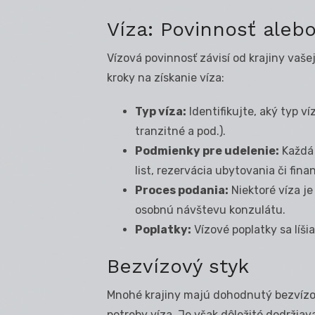
Víza: Povinnosť aleb
Vízová povinnosť závisí od krajiny vaše
kroky na získanie víza:
Typ víza:
Identifikujte, aký typ ví
tranzitné a pod.).
Podmienky pre udelenie:
Každá 
list, rezervácia ubytovania či fina
Proces podania:
Niektoré víza je
osobnú návštevu konzulátu.
Poplatky:
Vízové poplatky sa líšia
Bezvízový styk
Mnohé krajiny majú dohodnutý bezvízo
potreby víza. Je však dôležité dodržiava