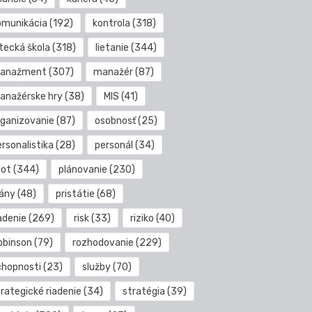
omunikácia
(192)
kontrola
(318)
etecká škola
(318)
lietanie
(344)
anažment
(307)
manažér
(87)
anažérske hry
(38)
MIS
(41)
rganizovanie
(87)
osobnosť
(25)
rsonalistika
(28)
personál
(34)
lot
(344)
plánovanie
(230)
lány
(48)
pristátie
(68)
adenie
(269)
risk
(33)
riziko
(40)
obinson
(79)
rozhodovanie
(229)
chopnosti
(23)
služby
(70)
rategické riadenie
(34)
stratégia
(39)