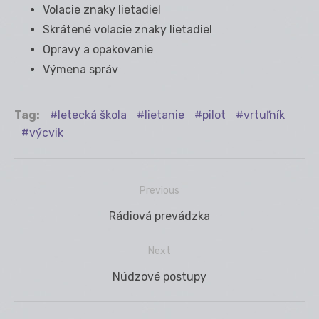
Volacie znaky lietadiel
Skrátené volacie znaky lietadiel
Opravy a opakovanie
Výmena správ
Tag:
letecká škola
lietanie
pilot
vrtuľník
výcvik
Previous
Navigácia
Previous
Rádiová prevádzka
v
post:
článku
Next
Next
Núdzové postupy
post: