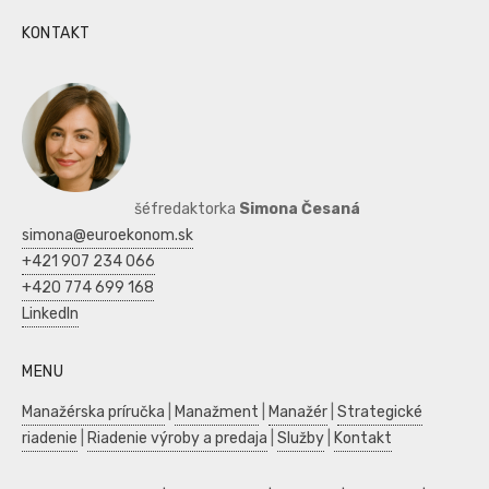
KONTAKT
šéfredaktorka
Simona Česaná
simona@euroekonom.sk
+421 907 234 066
+420 774 699 168
LinkedIn
MENU
Manažérska príručka
|
Manažment
|
Manažér
|
Strategické
riadenie
|
Riadenie výroby a predaja
|
Služby
|
Kontakt