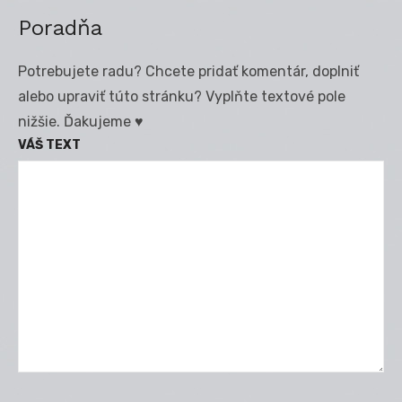
Poradňa
Potrebujete radu? Chcete pridať komentár, doplniť
alebo upraviť túto stránku? Vyplňte textové pole
nižšie. Ďakujeme ♥
VÁŠ TEXT