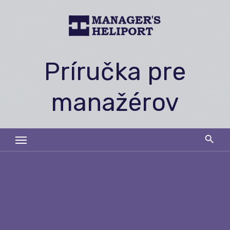
Skip
to
content
Príručka pre
manažérov