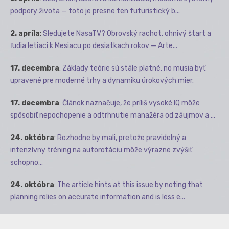
podpory života — toto je presne ten futuristický b...
2. apríla
:
Sledujete NasaTV? Obrovský rachot, ohnivý štart a
ľudia letiaci k Mesiacu po desiatkach rokov — Arte...
17. decembra
:
Základy teórie sú stále platné, no musia byť
upravené pre moderné trhy a dynamiku úrokových mier.
17. decembra
:
Článok naznačuje, že príliš vysoké IQ môže
spôsobiť nepochopenie a odtrhnutie manažéra od záujmov a ...
24. októbra
:
Rozhodne by mali, pretože pravidelný a
intenzívny tréning na autorotáciu môže výrazne zvýšiť
schopno...
24. októbra
:
The article hints at this issue by noting that
planning relies on accurate information and is less e...