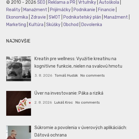
© 2010 - 2026
SEO
|
Reklama a PR
|
Vrtuľníky
|
Autoškola
|
Reality
|
Manažment
|
Prijímáčky
|
Podnikanie
|
Financie
|
Ekonomika
|
Zdravie
|
SWOT
|
Podnikateľský plán
|
Manažment
|
Marketing
|
Kultúra
|
Skúšky
|
Obchod
|
Dovolenka
NAJNOVŠIE
Kreatín pre wellness: Využitie kreatínu na
kognitívne funkcie, nielen na svalovú hmotu
3. 8. 2026
Tomáš Hudák
No comments
Úver na investovanie: Páka a riziká
2. 8. 2026
Lukáš Kroc
No comments
Súkromie a povolenia v úverových aplikáciách:
Dátová ochrana