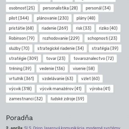
osobnosť
(25)
personalistika
(28)
personál
(34)
pilot
(344)
plánovanie
(230)
plány
(48)
pristátie
(68)
riadenie
(269)
risk
(33)
riziko
(40)
Robinson
(79)
rozhodovanie
(229)
schopnosti
(23)
služby
(70)
strategické riadenie
(34)
stratégia
(39)
stratégie
(309)
tovar
(23)
tovaroznalectvo
(72)
tréning
(39)
vedenie
(136)
visenie
(58)
vrtuľník
(361)
vzdelávanie
(63)
vzlet
(60)
výcvik
(318)
výcvik manažérov
(41)
výroba
(41)
zamestnanci
(32)
ľudské zdroje
(59)
Poradňa
2. apríla
:
SLS, Orion, laserová komunikácia, moderné systémy