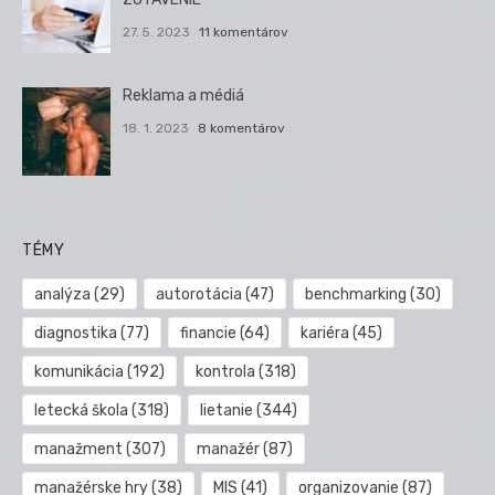
27. 5. 2023
11 komentárov
Reklama a médiá
18. 1. 2023
8 komentárov
TÉMY
analýza
(29)
autorotácia
(47)
benchmarking
(30)
diagnostika
(77)
financie
(64)
kariéra
(45)
komunikácia
(192)
kontrola
(318)
letecká škola
(318)
lietanie
(344)
manažment
(307)
manažér
(87)
manažérske hry
(38)
MIS
(41)
organizovanie
(87)