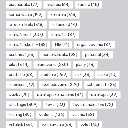
diagnostika
(77)
financie
(64)
kariéra
(45)
komunikácia
(192)
kontrola
(318)
letecká škola
(318)
lietanie
(344)
manažment
(307)
manažér
(87)
manažérske hry
(38)
MIS
(41)
organizovanie
(87)
osobnosť
(25)
personalistika
(28)
personál
(34)
pilot
(344)
plánovanie
(230)
plány
(48)
pristátie
(68)
riadenie
(269)
risk
(33)
riziko
(40)
Robinson
(79)
rozhodovanie
(229)
schopnosti
(23)
služby
(70)
strategické riadenie
(34)
stratégia
(39)
stratégie
(309)
tovar
(23)
tovaroznalectvo
(72)
tréning
(39)
vedenie
(136)
visenie
(58)
vrtuľník
(361)
vzdelávanie
(63)
vzlet
(60)