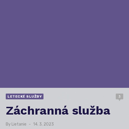
LETECKÉ SLUŽBY
3
Záchranná služba
By
Lietanie
Posted
14. 3. 2023