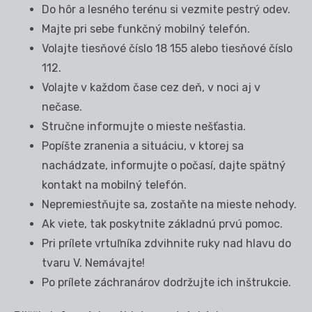
Do hôr a lesného terénu si vezmite pestrý odev.
Majte pri sebe funkčný mobilný telefón.
Volajte tiesňové číslo 18 155 alebo tiesňové číslo
112.
Volajte v každom čase cez deň, v noci aj v
nečase.
Stručne informujte o mieste nešťastia.
Popíšte zranenia a situáciu, v ktorej sa
nachádzate, informujte o počasí, dajte spätný
kontakt na mobilný telefón.
Nepremiestňujte sa, zostaňte na mieste nehody.
Ak viete, tak poskytnite základnú prvú pomoc.
Pri prílete vrtuľníka zdvihnite ruky nad hlavu do
tvaru V. Nemávajte!
Po prílete záchranárov dodržujte ich inštrukcie.