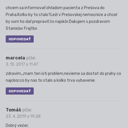
chcem sa informovať ohľadom pacienta z Prešova do
Praha.Koľko by to stalo?Leží v Prešovskej nemocnice a chcel
by som ho dať prepraviť čo najskôr.Ďakujem s pozdravom
Stanislav Frajtko
ODPOVEDAŤ
marcela
píše:
3. 10. 2017 o 11:47
zdravim,,,mam ten isti problem,nevieme sa dostat do prahy co
najckor,co by nas to stalo a kolko trva vybavenie
ODPOVEDAŤ
Tomáš
píše:
23. 4. 2019 o 19:28
Dobrý večer,