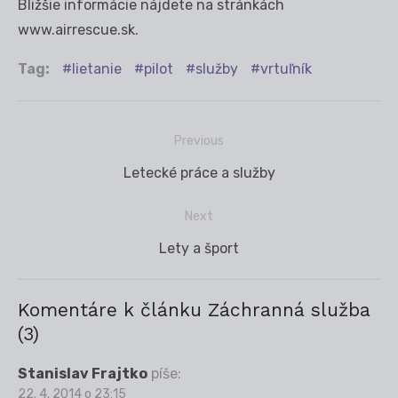
Bližšie informácie nájdete na stránkách
www.airrescue.sk.
Tag:
lietanie
pilot
služby
vrtuľník
Previous
Navigácia
Previous
Letecké práce a služby
v
post:
článku
Next
Next
Lety a šport
post:
Komentáre k článku Záchranná služba
(3)
Stanislav Frajtko
píše:
22. 4. 2014 o 23:15