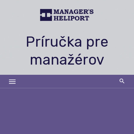
Skip
to
content
Príručka pre
manažérov