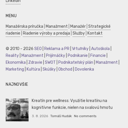
LinkedIn
MENU
Manažérska príručka
|
Manažment
|
Manažér
|
Strategické
riadenie
|
Riadenie výroby a predaja
|
Služby
|
Kontakt
© 2010 - 2026
SEO
|
Reklama a PR
|
Vrtuľníky
|
Autoškola
|
Reality
|
Manažment
|
Prijímáčky
|
Podnikanie
|
Financie
|
Ekonomika
|
Zdravie
|
SWOT
|
Podnikateľský plán
|
Manažment
|
Marketing
|
Kultúra
|
Skúšky
|
Obchod
|
Dovolenka
NAJNOVŠIE
Kreatín pre wellness: Využitie kreatínu na
kognitívne funkcie, nielen na svalovú hmotu
3. 8. 2026
Tomáš Hudák
No comments