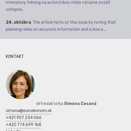
intenzívny tréning na autorotáciu môže výrazne zvýšiť
schopno...
24. októbra
:
The article hints at this issue by noting that
planning relies on accurate information and is less e...
KONTAKT
šéfredaktorka
Simona Česaná
simona@euroekonom.sk
+421 907 234 066
+420 774 699 168