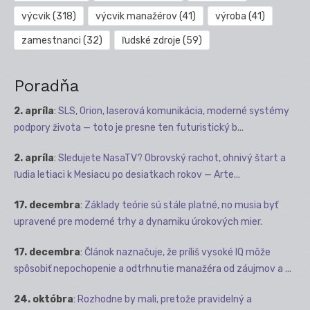
výcvik
(318)
výcvik manažérov
(41)
výroba
(41)
zamestnanci
(32)
ľudské zdroje
(59)
Poradňa
2. apríla
:
SLS, Orion, laserová komunikácia, moderné systémy
podpory života — toto je presne ten futuristický b...
2. apríla
:
Sledujete NasaTV? Obrovský rachot, ohnivý štart a
ľudia letiaci k Mesiacu po desiatkach rokov — Arte...
17. decembra
:
Základy teórie sú stále platné, no musia byť
upravené pre moderné trhy a dynamiku úrokových mier.
17. decembra
:
Článok naznačuje, že príliš vysoké IQ môže
spôsobiť nepochopenie a odtrhnutie manažéra od záujmov a ...
24. októbra
:
Rozhodne by mali, pretože pravidelný a