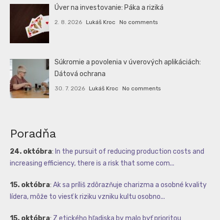
Úver na investovanie: Páka a riziká
2. 8. 2026
Lukáš Kroc
No comments
Súkromie a povolenia v úverových aplikáciách:
Dátová ochrana
30. 7. 2026
Lukáš Kroc
No comments
Poradňa
24. októbra
:
In the pursuit of reducing production costs and
increasing efficiency, there is a risk that some com...
15. októbra
:
Ak sa príliš zdôrazňuje charizma a osobné kvality
lídera, môže to viesť k riziku vzniku kultu osobno...
15. októbra
:
Z etického hľadiska by malo byť prioritou