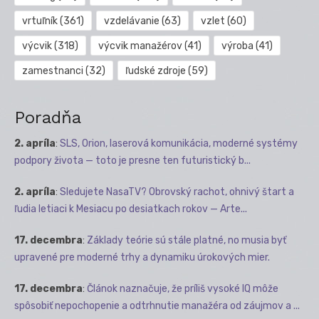
vrtuľník
(361)
vzdelávanie
(63)
vzlet
(60)
výcvik
(318)
výcvik manažérov
(41)
výroba
(41)
zamestnanci
(32)
ľudské zdroje
(59)
Poradňa
2. apríla
:
SLS, Orion, laserová komunikácia, moderné systémy
podpory života — toto je presne ten futuristický b...
2. apríla
:
Sledujete NasaTV? Obrovský rachot, ohnivý štart a
ľudia letiaci k Mesiacu po desiatkach rokov — Arte...
17. decembra
:
Základy teórie sú stále platné, no musia byť
upravené pre moderné trhy a dynamiku úrokových mier.
17. decembra
:
Článok naznačuje, že príliš vysoké IQ môže
spôsobiť nepochopenie a odtrhnutie manažéra od záujmov a ...