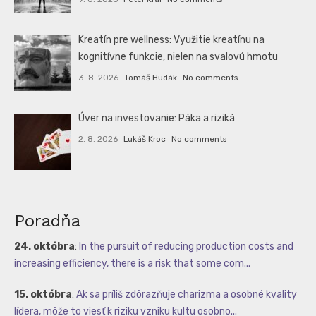
Kreatín pre wellness: Využitie kreatínu na
kognitívne funkcie, nielen na svalovú hmotu
3. 8. 2026
Tomáš Hudák
No comments
Úver na investovanie: Páka a riziká
2. 8. 2026
Lukáš Kroc
No comments
Poradňa
24. októbra
:
In the pursuit of reducing production costs and
increasing efficiency, there is a risk that some com...
15. októbra
:
Ak sa príliš zdôrazňuje charizma a osobné kvality
lídera, môže to viesť k riziku vzniku kultu osobno...