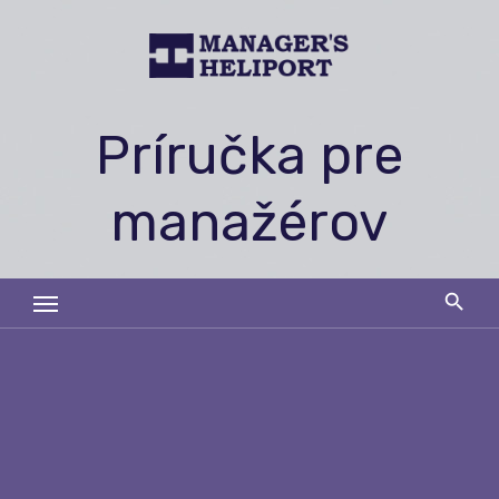
Skip
to
content
Príručka pre
manažérov