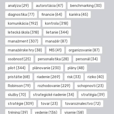
analýza
(29)
autorotácia
(47)
benchmarking
(30)
diagnostika
(77)
financie
(64)
kariéra
(45)
komunikácia
(192)
kontrola
(318)
letecká škola
(318)
lietanie
(344)
manažment
(307)
manažér
(87)
manažérske hry
(38)
MIS
(41)
organizovanie
(87)
osobnosť
(25)
personalistika
(28)
personál
(34)
pilot
(344)
plánovanie
(230)
plány
(48)
pristátie
(68)
riadenie
(269)
risk
(33)
riziko
(40)
Robinson
(79)
rozhodovanie
(229)
schopnosti
(23)
služby
(70)
strategické riadenie
(34)
stratégia
(39)
stratégie
(309)
tovar
(23)
tovaroznalectvo
(72)
tréning
(39)
vedenie
(136)
visenie
(58)