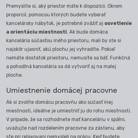
Premyslite si, aký priestor máte k dispozícii. Okrem
proporcií, pomocou ktorých budete vyberať
kancelársky nábytok, je potrebné zvážiť aj
osvetlenie
a orientáciu miestnosti
. Ak bude domáca
kancelária súčasťou iného priestoru, mali by ste si
najskôr ujasniť, akú plochu jej vyhradíte. Pokiaľ
nemáte dostatok priestoru, nemusíte sa báť. Funkčná
a pohodlná kancelária sa dá vytvoriť aj na malej
ploche.
Umiestnenie domácej pracovne
Ak si zvolíte domácu pracovňu ako súčasť inej
miestnosti, ideálne je umiestniť ju do rohu miestnosti.
V prípade, že sa rozhodnete mať kanceláriu v spálni,
uvažujte nad rozdelením pracovne za zástenu, aby
ste pri relaxovaní nemysleli na prácu. Keď budete