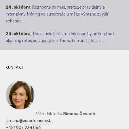
24. októbra
:
Rozhodne by mali, pretože pravidelný a
intenzívny tréning na autorotáciu môže výrazne zvýšiť
schopno...
24. októbra
:
The article hints at this issue by noting that
planning relies on accurate information and is less e...
KONTAKT
šéfredaktorka
Simona Česaná
simona@euroekonom.sk
+421 907 234 066