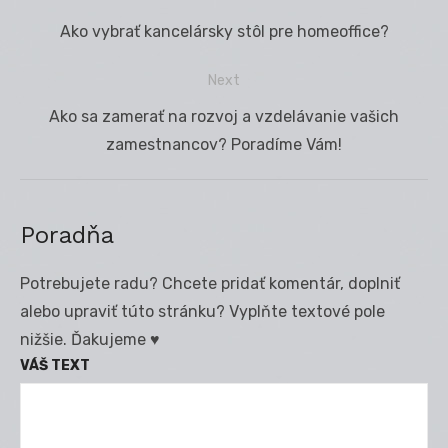
Navigácia
Previous
Ako vybrať kancelársky stôl pre homeoffice?
v
post:
článku
Next
Next
Ako sa zamerať na rozvoj a vzdelávanie vašich
post:
zamestnancov? Poradíme Vám!
Poradňa
Potrebujete radu? Chcete pridať komentár, doplniť
alebo upraviť túto stránku? Vyplňte textové pole
nižšie. Ďakujeme ♥
VÁŠ TEXT