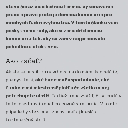
stáva čoraz viac bežnou formou vykonávania
práce a práve preto je domáca kancelária pre
mnohých ľudí nevyhnutná. V tomto článku vám
poskytneme rady, ako si zariadiť domácu
kanceláriu tak, aby sa vám v nej pracovalo
pohodlne a efektívne.
Ako začať?
Ak ste sa pustili do navrhovania domácej kancelárie,
premyslite si,
aké bude mať usporiadanie, aké
funkcie má miestnosť plniť a čo všetko v nej
potrebujete uložiť
. Taktiež treba zvážiť, či sa budú v
tejto miestnosti konať pracovné stretnutia. V tomto
prípade by ste si mali zaobstarať aj kreslá a
konferenčný stolík.