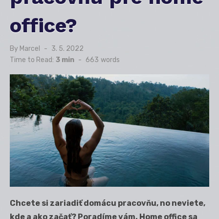
office?
By
Marcel
Posted
3. 5. 2022
on
Time to Read:
3 min
-
663
words
Chcete si zariadiť domácu pracovňu, no neviete,
kde a ako začať? Poradíme vám. Home office sa