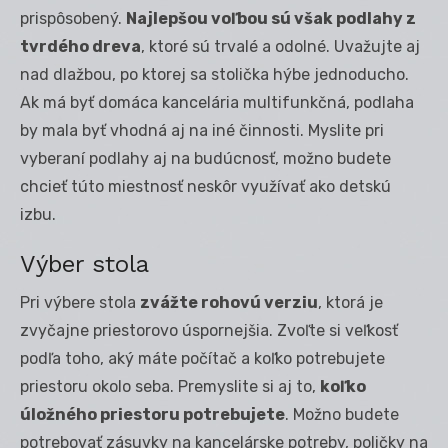
prispôsobený.
Najlepšou voľbou sú však podlahy z
tvrdého dreva
, ktoré sú trvalé a odolné. Uvažujte aj
nad dlažbou, po ktorej sa stolička hýbe jednoducho.
Ak má byť domáca kancelária multifunkčná, podlaha
by mala byť vhodná aj na iné činnosti. Myslite pri
vyberaní podlahy aj na budúcnosť, možno budete
chcieť túto miestnosť neskôr využívať ako detskú
izbu.
Výber stola
Pri výbere stola
zvážte rohovú verziu
, ktorá je
zvyčajne priestorovo úspornejšia. Zvoľte si veľkosť
podľa toho, aký máte počítač a koľko potrebujete
priestoru okolo seba. Premyslite si aj to,
koľko
úložného priestoru potrebujete
. Možno budete
potrebovať zásuvky na kancelárske potreby, poličky na