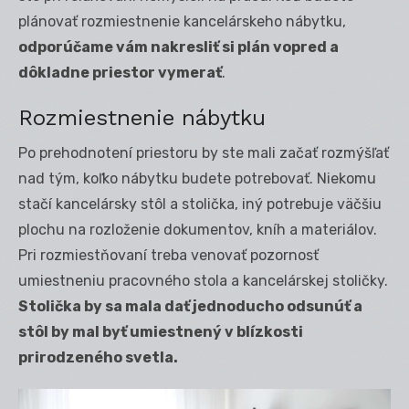
plánovať rozmiestnenie kancelárskeho nábytku,
odporúčame vám nakresliť si plán vopred a
dôkladne priestor vymerať
.
Rozmiestnenie nábytku
Po prehodnotení priestoru by ste mali začať rozmýšľať
nad tým, koľko nábytku budete potrebovať. Niekomu
stačí kancelársky stôl a stolička, iný potrebuje väčšiu
plochu na rozloženie dokumentov, kníh a materiálov.
Pri rozmiestňovaní treba venovať pozornosť
umiestneniu pracovného stola a kancelárskej stoličky.
Stolička by sa mala dať jednoducho odsunúť a
stôl by mal byť umiestnený v blízkosti
prirodzeného svetla.