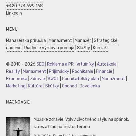
+420 774 699 168
LinkedIn
MENU
Manažérska príručka
|
Manažment
|
Manažér
|
Strategické
riadenie
|
Riadenie výroby a predaja
|
Služby
|
Kontakt
© 2010 - 2026
SEO
|
Reklama a PR
|
Vrtuľníky
|
Autoškola
|
Reality
|
Manažment
|
Prijímáčky
|
Podnikanie
|
Financie
|
Ekonomika
|
Zdravie
|
SWOT
|
Podnikateľský plán
|
Manažment
|
Marketing
|
Kultúra
|
Skúšky
|
Obchod
|
Dovolenka
NAJNOVŠIE
Mužské zdravie: Vplyv životného štýlu na spánok,
stres a hladinu testosterónu
9. 8. 2026
Peter Kráľ
No comments