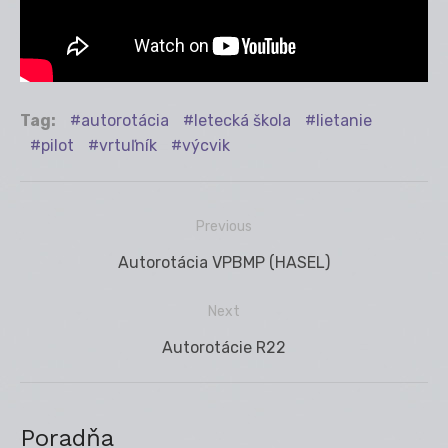
Tag:
autorotácia
letecká škola
lietanie
pilot
vrtuľník
výcvik
Previous
Navigácia
Previous
Autorotácia VPBMP (HASEL)
v
post:
článku
Next
Next
Autorotácie R22
post:
Poradňa