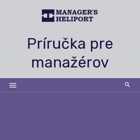
Skip
to
content
Príručka pre
manažérov