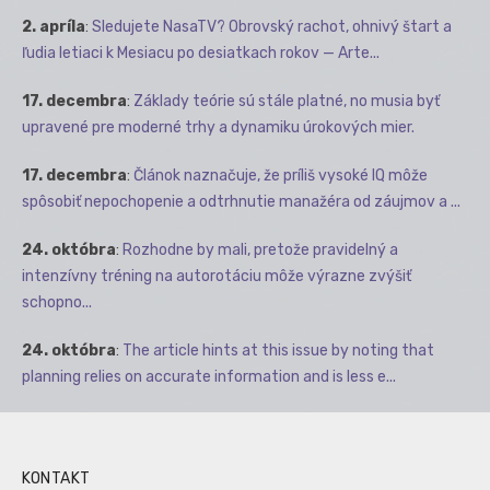
2. apríla
:
Sledujete NasaTV? Obrovský rachot, ohnivý štart a
ľudia letiaci k Mesiacu po desiatkach rokov — Arte...
17. decembra
:
Základy teórie sú stále platné, no musia byť
upravené pre moderné trhy a dynamiku úrokových mier.
17. decembra
:
Článok naznačuje, že príliš vysoké IQ môže
spôsobiť nepochopenie a odtrhnutie manažéra od záujmov a ...
24. októbra
:
Rozhodne by mali, pretože pravidelný a
intenzívny tréning na autorotáciu môže výrazne zvýšiť
schopno...
24. októbra
:
The article hints at this issue by noting that
planning relies on accurate information and is less e...
KONTAKT