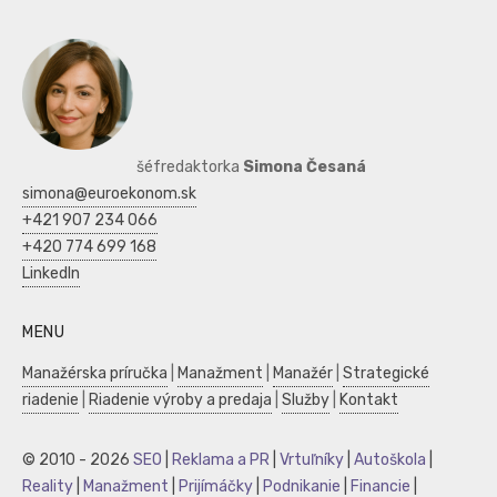
šéfredaktorka
Simona Česaná
simona@euroekonom.sk
+421 907 234 066
+420 774 699 168
LinkedIn
MENU
Manažérska príručka
|
Manažment
|
Manažér
|
Strategické
riadenie
|
Riadenie výroby a predaja
|
Služby
|
Kontakt
© 2010 - 2026
SEO
|
Reklama a PR
|
Vrtuľníky
|
Autoškola
|
Reality
|
Manažment
|
Prijímáčky
|
Podnikanie
|
Financie
|