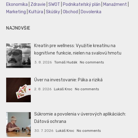
Ekonomika
|
Zdravie
|
SWOT
|
Podnikateľský plán
|
Manažment
|
Marketing
|
Kultúra
|
Skúšky
|
Obchod
|
Dovolenka
NAJNOVŠIE
Kreatín pre wellness: Využitie kreatínu na
kognitívne funkcie, nielen na svalovú hmotu
3. 8. 2026
Tomáš Hudák
No comments
Úver na investovanie: Páka a riziká
2. 8. 2026
Lukáš Kroc
No comments
Súkromie a povolenia v úverových aplikáciách:
Dátová ochrana
30. 7. 2026
Lukáš Kroc
No comments