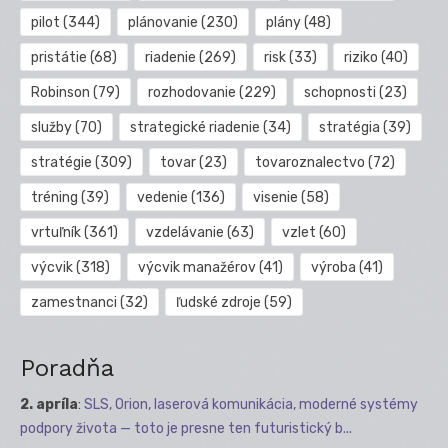
pilot
(344)
plánovanie
(230)
plány
(48)
pristátie
(68)
riadenie
(269)
risk
(33)
riziko
(40)
Robinson
(79)
rozhodovanie
(229)
schopnosti
(23)
služby
(70)
strategické riadenie
(34)
stratégia
(39)
stratégie
(309)
tovar
(23)
tovaroznalectvo
(72)
tréning
(39)
vedenie
(136)
visenie
(58)
vrtuľník
(361)
vzdelávanie
(63)
vzlet
(60)
výcvik
(318)
výcvik manažérov
(41)
výroba
(41)
zamestnanci
(32)
ľudské zdroje
(59)
Poradňa
2. apríla
:
SLS, Orion, laserová komunikácia, moderné systémy
podpory života — toto je presne ten futuristický b...