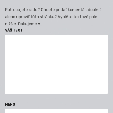
Potrebujete radu? Chcete pridať komentár, doplniť
alebo upraviť túto stránku? Vyplňte textové pole
nižšie. Ďakujeme ♥
VÁŠ TEXT
MENO