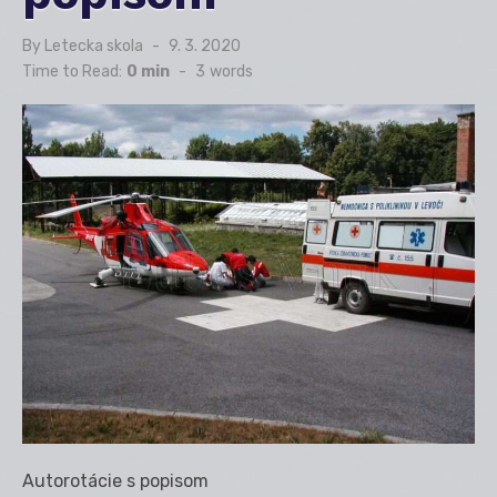
By
Letecka skola
Posted
9. 3. 2020
on
Time to Read:
0 min
-
3
words
Autorotácie s popisom