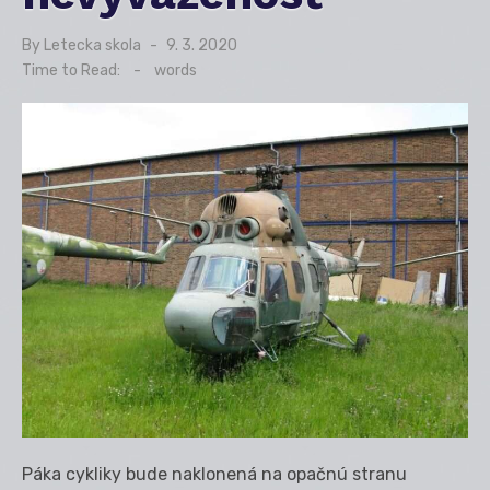
By
Letecka skola
Posted
9. 3. 2020
on
Time to Read:
-
words
Páka cykliky bude naklonená na opačnú stranu