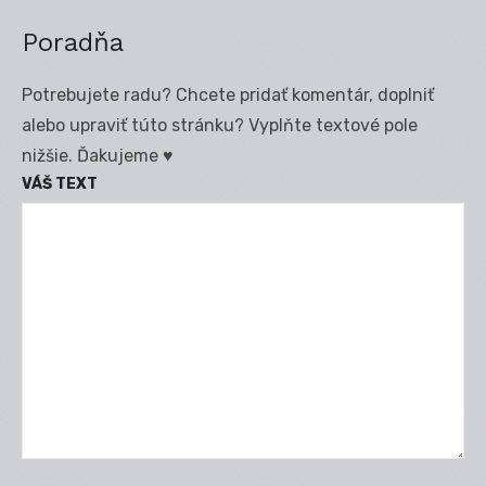
Poradňa
Potrebujete radu? Chcete pridať komentár, doplniť
alebo upraviť túto stránku? Vyplňte textové pole
nižšie. Ďakujeme ♥
VÁŠ TEXT