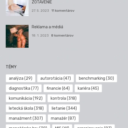
ZOTAVENIE
27. 5. 2023
11 komentárov
Reklama a médiá
18. 1. 2023
8 komentárov
TÉMY
analýza
(29)
autorotácia
(47)
benchmarking
(30)
diagnostika
(77)
financie
(64)
kariéra
(45)
komunikácia
(192)
kontrola
(318)
letecká škola
(318)
lietanie
(344)
manažment
(307)
manažér
(87)