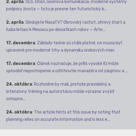
2. apríla
:
SLS, Orion, laserová komunikácia, moderné systémy
podpory života — toto je presne ten futuristický b...
2. apríla
:
Sledujete NasaTV? Obrovský rachot, ohnivý štart a
ľudia letiaci k Mesiacu po desiatkach rokov — Arte...
17. decembra
:
Základy teórie sú stále platné, no musia byť
upravené pre moderné trhy a dynamiku úrokových mier.
17. decembra
:
Článok naznačuje, že príliš vysoké IQ môže
spôsobiť nepochopenie a odtrhnutie manažéra od záujmov a ...
24. októbra
:
Rozhodne by mali, pretože pravidelný a
intenzívny tréning na autorotáciu môže výrazne zvýšiť
schopno...
24. októbra
:
The article hints at this issue by noting that
planning relies on accurate information and is less e...