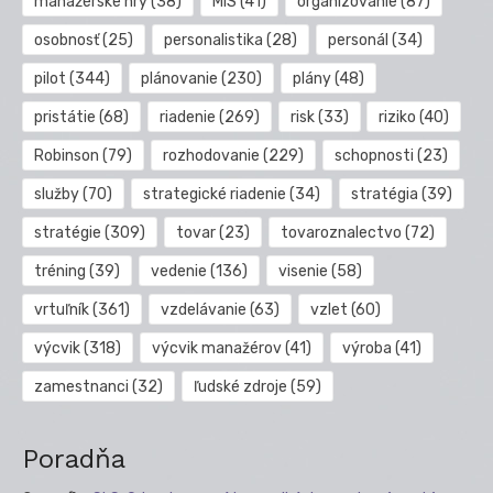
manažérske hry
(38)
MIS
(41)
organizovanie
(87)
osobnosť
(25)
personalistika
(28)
personál
(34)
pilot
(344)
plánovanie
(230)
plány
(48)
pristátie
(68)
riadenie
(269)
risk
(33)
riziko
(40)
Robinson
(79)
rozhodovanie
(229)
schopnosti
(23)
služby
(70)
strategické riadenie
(34)
stratégia
(39)
stratégie
(309)
tovar
(23)
tovaroznalectvo
(72)
tréning
(39)
vedenie
(136)
visenie
(58)
vrtuľník
(361)
vzdelávanie
(63)
vzlet
(60)
výcvik
(318)
výcvik manažérov
(41)
výroba
(41)
zamestnanci
(32)
ľudské zdroje
(59)
Poradňa