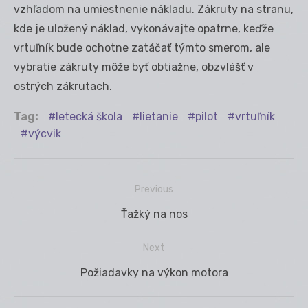
vzhľadom na umiestnenie nákladu. Zákruty na stranu,
kde je uložený náklad, vykonávajte opatrne, keďže
vrtuľník bude ochotne zatáčať týmto smerom, ale
vybratie zákruty môže byť obtiažne, obzvlášť v
ostrých zákrutach.
Tag:
letecká škola
lietanie
pilot
vrtuľník
výcvik
Previous
Navigácia
Previous
Ťažký na nos
v
post:
článku
Next
Next
Požiadavky na výkon motora
post: