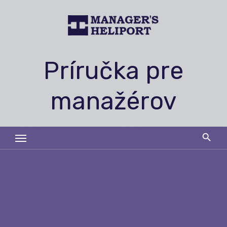
Skip
to
content
Príručka pre
manažérov