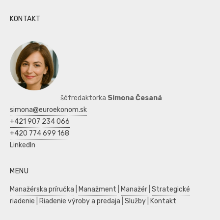
KONTAKT
šéfredaktorka
Simona Česaná
simona@euroekonom.sk
+421 907 234 066
+420 774 699 168
LinkedIn
MENU
Manažérska príručka
|
Manažment
|
Manažér
|
Strategické
riadenie
|
Riadenie výroby a predaja
|
Služby
|
Kontakt