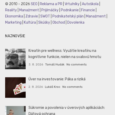
© 2010 - 2026
SEO
|
Reklama a PR
|
Vrtuľníky
|
Autoškola
|
Reality
|
Manažment
|
Prijímáčky
|
Podnikanie
|
Financie
|
Ekonomika
|
Zdravie
|
SWOT
|
Podnikateľský plán
|
Manažment
|
Marketing
|
Kultúra
|
Skúšky
|
Obchod
|
Dovolenka
NAJNOVŠIE
Kreatín pre wellness: Využitie kreatínu na
kognitívne funkcie, nielen na svalovú hmotu
3. 8. 2026
Tomáš Hudák
No comments
Úver na investovanie: Páka a riziká
2. 8. 2026
Lukáš Kroc
No comments
Súkromie a povolenia v úverových aplikáciách:
Dátová ochrana