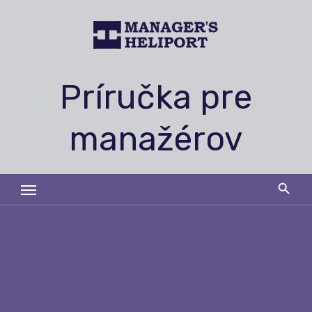
Skip
to
content
Príručka pre
manažérov