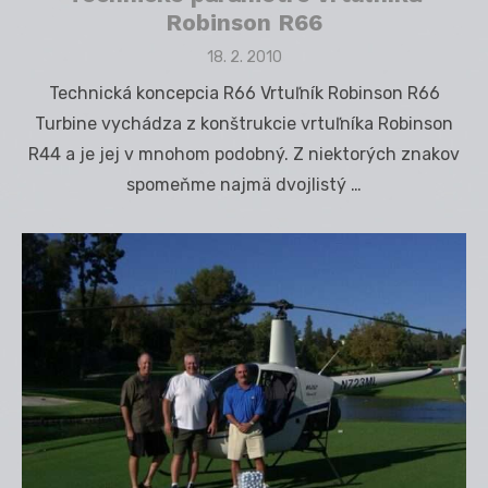
Robinson R66
Posted
18. 2. 2010
on
Technická koncepcia R66 Vrtuľník Robinson R66
Turbine vychádza z konštrukcie vrtuľníka Robinson
R44 a je jej v mnohom podobný. Z niektorých znakov
spomeňme najmä dvojlistý …