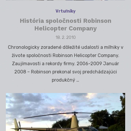
Vrtuľníky
História spoločnosti Robinson
Helicopter Company
Posted
18. 2. 2010
on
Chronologicky zoradené dôležité udalosti a míľniky v
živote spoločnosti Robinson Helicopter Company.
Zaujímavosti a rekordy firmy. 2006-2009 Január
2008 – Robinson prekonal svoj predchádzajúci
produkčný …