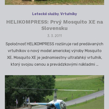
Letecké služby
,
Vrtuľníky
HELIKOMPRESS: Prvý Mosquito XE na
Slovensku
Posted
3. 3. 2011
on
Spoločnosť HELIKOMPRESS rozširuje rad predávaných
vrtuľníkov o nový model americkej výroby Mosquito
XE. Mosquito XE je jednomiestny ultraľahký vrtuľník,
ktorý svojou cenou a prevádzkovými nákladmi …