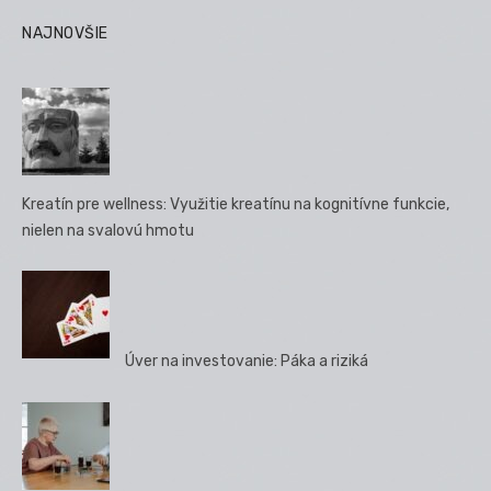
Stránkovanie
príspevkov
NAJNOVŠIE
Kreatín pre wellness: Využitie kreatínu na kognitívne funkcie,
nielen na svalovú hmotu
Úver na investovanie: Páka a riziká