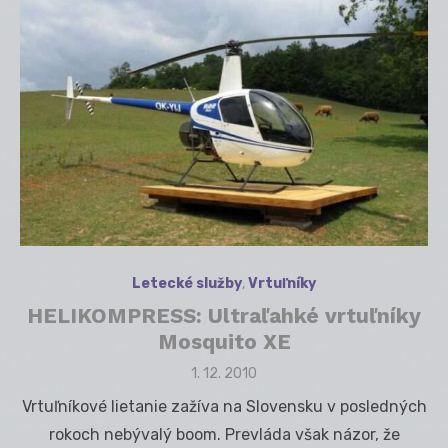
Letecké služby
,
Vrtuľníky
HELIKOMPRESS: Ultraľahké vrtuľníky
Mosquito XE
Posted
1. 12. 2010
on
Vrtuľníkové lietanie zažíva na Slovensku v posledných
rokoch nebývalý boom. Prevláda však názor, že