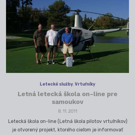
Letecké služby
,
Vrtuľníky
Letná letecká škola on-line pre
samoukov
Posted
8. 11. 2011
on
Letecká škola on-line (Letná škola pilotov vrtuľníkov)
je otvorený projekt, ktorého cieľom je informovať