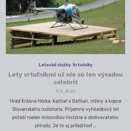
Letecké služby
,
Vrtuľníky
Lety vrtuľníkmi už nie sú len výsadou
celebrít
Posted
9. 5. 2023
on
Hrad Krásna Hôrka, Kaštieľ v Betliari, nížiny a kopce
Slovenského rudohoria. Príjemný vyhliadkový let
poteší nielen milovníkov histórie a obdivovateľov
prírody. Je to aj príležitosť …