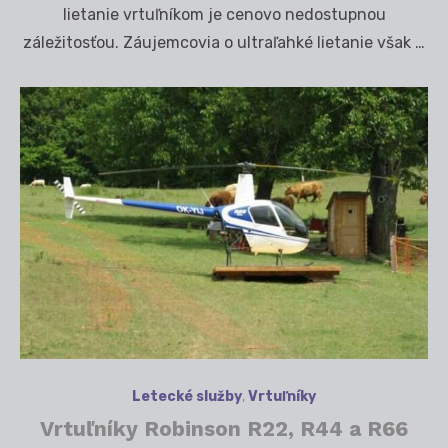
lietanie vrtuľníkom je cenovo nedostupnou
záležitosťou. Záujemcovia o ultraľahké lietanie však …
Letecké služby
,
Vrtuľníky
Vrtuľníky Robinson R22, R44 a R66