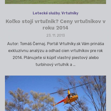
Letecké služby
,
Vrtuľníky
Koľko stojí vrtuľník? Ceny vrtuľníkov v
roku 2014
Posted
23. 11. 2013
on
Autor: Tomáš Černaj. Portál Vrtuľníky.sk Vám prináša
exkluzívnu analýzu a odhad cien vrtuľníkov pre rok
2014. Plánujete si kúpiť vlastný piestový alebo
turbínový vrtuľník a …