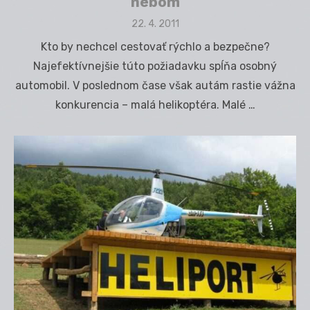
nebom
Posted
22. 4. 2011
on
Kto by nechcel cestovať rýchlo a bezpečne?
Najefektívnejšie túto požiadavku spĺňa osobný
automobil. V poslednom čase však autám rastie vážna
konkurencia – malá helikoptéra. Malé …