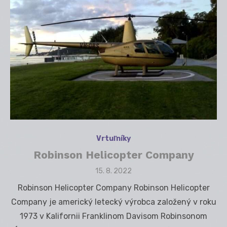
Vrtuľníky
Robinson Helicopter Company
Posted
15. 8. 2022
on
Robinson Helicopter Company Robinson Helicopter
Company je americký letecký výrobca založený v roku
1973 v Kalifornii Franklinom Davisom Robinsonom