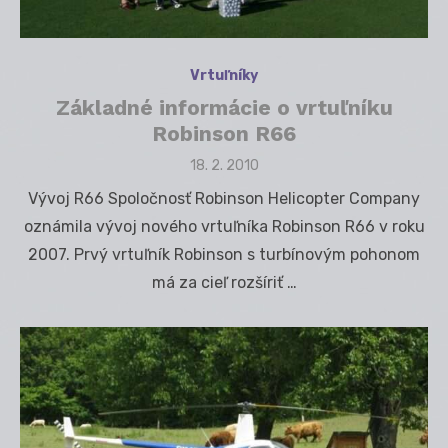
Vrtuľníky
Základné informácie o vrtuľníku
Robinson R66
Posted
18. 2. 2010
on
Vývoj R66 Spoločnosť Robinson Helicopter Company
oznámila vývoj nového vrtuľníka Robinson R66 v roku
2007. Prvý vrtuľník Robinson s turbínovým pohonom
má za cieľ rozšíriť …