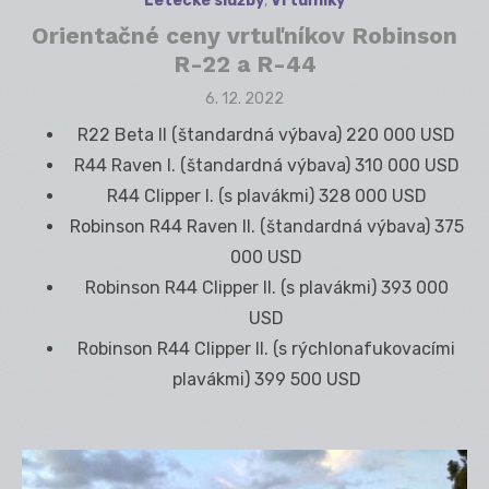
Letecké služby
,
Vrtuľníky
Orientačné ceny vrtuľníkov Robinson
R-22 a R-44
Posted
6. 12. 2022
on
R22 Beta II (štandardná výbava) 220 000 USD
R44 Raven I. (štandardná výbava) 310 000 USD
R44 Clipper I. (s plavákmi) 328 000 USD
Robinson R44 Raven II. (štandardná výbava) 375
000 USD
Robinson R44 Clipper II. (s plavákmi) 393 000
USD
Robinson R44 Clipper II. (s rýchlonafukovacími
plavákmi) 399 500 USD