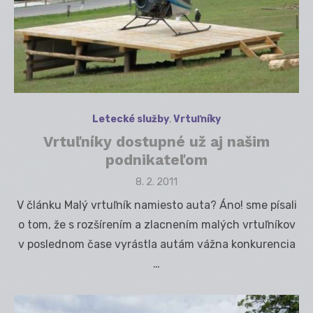
Letecké služby
,
Vrtuľníky
Vrtuľníky dostupné už aj našim
podnikateľom
Posted
8. 2. 2011
on
V článku Malý vrtuľník namiesto auta? Áno! sme písali
o tom, že s rozšírením a zlacnením malých vrtuľníkov
v poslednom čase vyrástla autám vážna konkurencia
…