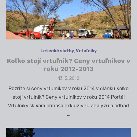
Letecké služby
,
Vrtuľníky
Koľko stojí vrtuľník? Ceny vrtuľníkov v
roku 2012-2013
Posted
13. 5. 2012
on
Pozrite si ceny vrtuľníkov v roku 2014 v článku Koľko
stojí vrtuľník? Ceny vrtuľníkov v roku 2014 Portál
Vrtuľníky.sk Vám prináša exkluzívnu analýzu a odhad
…