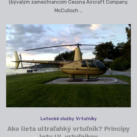
(bývalým zamestnancom Cessna Aircraft Company,
McCulloch …
Letecké služby
,
Vrtuľníky
Ako lieta ultraľahký vrtuľník? Princípy
letu UL vrtuľníkov