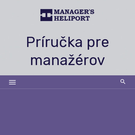
Skip
to
content
Príručka pre
manažérov