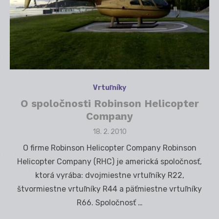
Vrtuľníky
O spoločnosti Robinson Helicopter
Company
Posted
18. 2. 2010
on
O firme Robinson Helicopter Company Robinson
Helicopter Company (RHC) je americká spoločnosť,
ktorá vyrába: dvojmiestne vrtuľníky R22,
štvormiestne vrtuľníky R44 a päťmiestne vrtuľníky
R66. Spoločnosť …