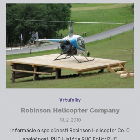
Vrtuľníky
Robinson Helicopter Company
Posted
18. 2. 2010
on
Informácie o spoločnosti Robinson Helicopter Co. O
spoločnosti RHC História RHC Fotky RHC