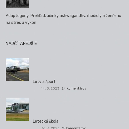
Adaptogény: Prehľad, účinky ashwagandhy, rhodioly a ženšenu
na stres a výkon
NAJČÍTANEJŠIE
Lety a šport
14. 3. 2023
24 komentárov
Letecká škola
16. 3. 2023
15 komentárov