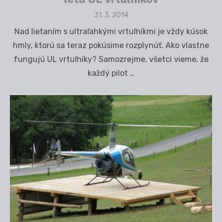
Posted
31. 3. 2014
on
Nad lietaním s ultraľahkými vrtuľníkmi je vždy kúsok
hmly, ktorú sa teraz pokúsime rozplynúť. Ako vlastne
fungujú UL vrtuľníky? Samozrejme, všetci vieme, že
každý pilot …