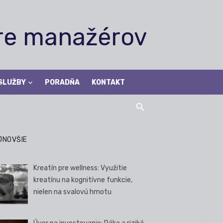
pre manažérov
SLUŽBY
PORADŇA
KONTAKT
JNOVŠIE
Kreatín pre wellness: Využitie
kreatínu na kognitívne funkcie,
nielen na svalovú hmotu