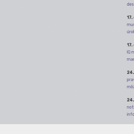
des
17.
mus
úro
17.
IQ 
man
24.
pra
môž
24.
not
info