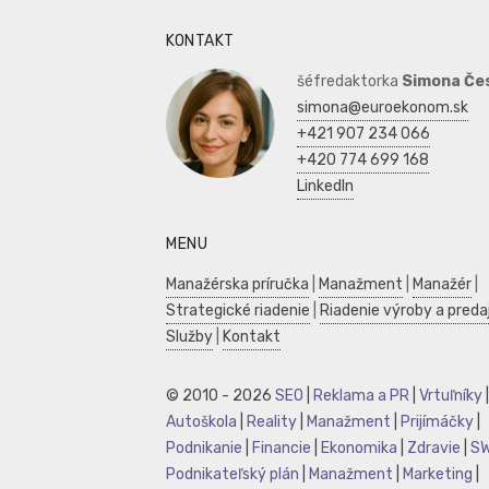
KONTAKT
šéfredaktorka
Simona Če
simona@euroekonom.sk
+421 907 234 066
+420 774 699 168
LinkedIn
MENU
Manažérska príručka
|
Manažment
|
Manažér
|
Strategické riadenie
|
Riadenie výroby a preda
Služby
|
Kontakt
© 2010 - 2026
SEO
|
Reklama a PR
|
Vrtuľníky
|
Autoškola
|
Reality
|
Manažment
|
Prijímáčky
|
Podnikanie
|
Financie
|
Ekonomika
|
Zdravie
|
S
Podnikateľský plán
|
Manažment
|
Marketing
|