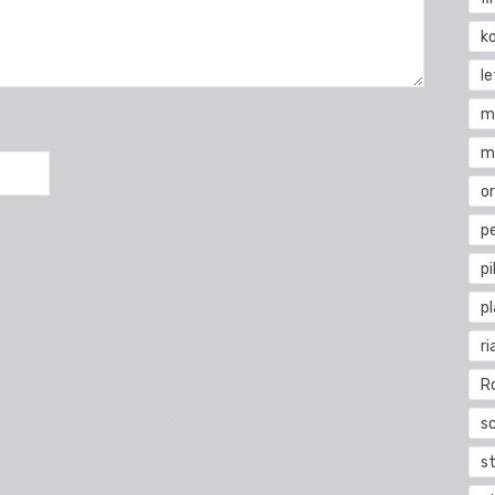
k
l
m
m
o
pe
pi
p
ri
R
s
st