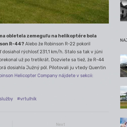
ama obletela zemeguľu na helikoptére bola
NA
nson R-44?
Alebo že Robinson R-22 pokoril
 dosiahol rýchlosť 231,1 km/h. Stalo sa tak v júni
prekonal už po tretíkrát. Dozviete sa tiež, že R-44
torá dosiahla Južný pól. Pilotovali ju vtedy Quentin
Robinson Helicopter Company nájdete v sekcii:
služby
vrtuľník
Next