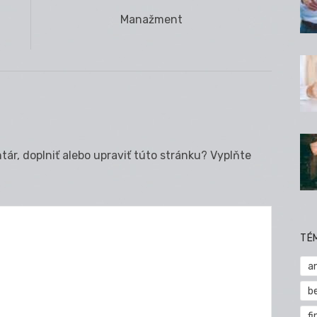
Next
Manažment
post:
ár, doplniť alebo upraviť túto stránku? Vyplňte
TÉ
a
b
fi