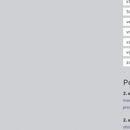
s
t
v
vr
v
v
z
P
2. 
mod
pre
2. 
ohn