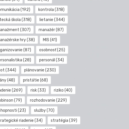
omunikácia
(192)
kontrola
(318)
etecká škola
(318)
lietanie
(344)
anažment
(307)
manažér
(87)
anažérske hry
(38)
MIS
(41)
rganizovanie
(87)
osobnosť
(25)
rsonalistika
(28)
personál
(34)
lot
(344)
plánovanie
(230)
lány
(48)
pristátie
(68)
adenie
(269)
risk
(33)
riziko
(40)
obinson
(79)
rozhodovanie
(229)
chopnosti
(23)
služby
(70)
rategické riadenie
(34)
stratégia
(39)