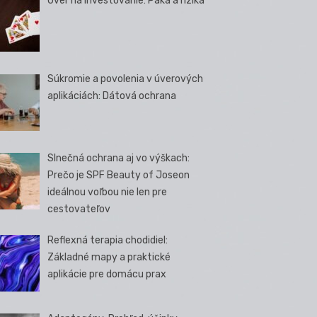
Úver na investovanie: Páka a riziká
Súkromie a povolenia v úverových
aplikáciách: Dátová ochrana
Slnečná ochrana aj vo výškach:
Prečo je SPF Beauty of Joseon
ideálnou voľbou nie len pre
cestovateľov
Reflexná terapia chodidiel:
Základné mapy a praktické
aplikácie pre domácu prax