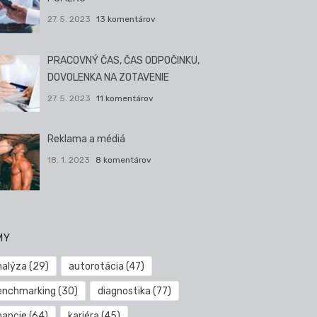
27. 5. 2023
13 komentárov
PRACOVNÝ ČAS, ČAS ODPOČINKU,
DOVOLENKA NA ZOTAVENIE
27. 5. 2023
11 komentárov
Reklama a médiá
18. 1. 2023
8 komentárov
MY
nalýza
(29)
autorotácia
(47)
enchmarking
(30)
diagnostika
(77)
nancie
(64)
kariéra
(45)