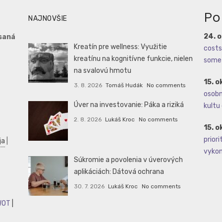
Po
NAJNOVŠIE
24. 
saná
Kreatín pre wellness: Využitie
costs 
kreatínu na kognitívne funkcie, nielen
some 
na svalovú hmotu
15. o
3. 8. 2026
Tomáš Hudák
No comments
osobné
Úver na investovanie: Páka a riziká
kultu 
2. 8. 2026
Lukáš Kroc
No comments
15. o
priori
ja
|
vykoná
Súkromie a povolenia v úverových
aplikáciách: Dátová ochrana
30. 7. 2026
Lukáš Kroc
No comments
WOT
|