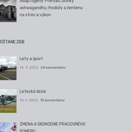
Adaptogény: Prehľad, účinky
ashwagandhy, rhodioly a ženšenu
na stres a výkon
JČÍTANEJŠIE
Lety a šport
14. 3. 2023
24 komentárov
Letecká škola
16. 3. 2023
15 komentárov
ZMENA A SKONČENIE PRACOVNÉHO
POMERU