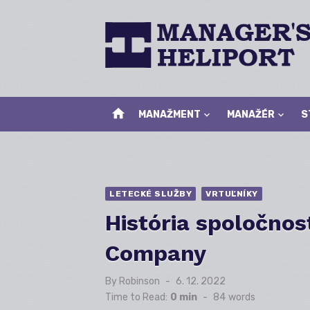
Skip
to
content
home
MANAŽMENT
MANAŽÉR
S
LETECKÉ SLUŽBY
VRTUĽNÍKY
História spoločnos
Company
By
Robinson
Posted
6. 12. 2022
on
Time to Read:
0 min
-
84
words