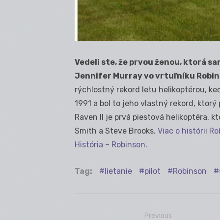
Vedeli ste, že prvou ženou, ktorá s
Jennifer Murray vo vrtuľníku Robi
rýchlostný rekord letu helikoptérou, keď
1991 a bol to jeho vlastný rekord, ktorý 
Raven II je prvá piestová helikoptéra, k
Smith a Steve Brooks.
Viac o histórii 
História – Robinson
.
Tag:
lietanie
pilot
Robinson
Previous