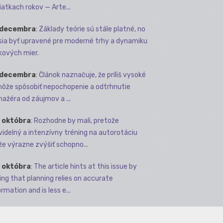
iatkach rokov — Arte...
 decembra
:
Základy teórie sú stále platné, no
ia byť upravené pre moderné trhy a dynamiku
kových mier.
 decembra
:
Článok naznačuje, že príliš vysoké
môže spôsobiť nepochopenie a odtrhnutie
ažéra od záujmov a ...
 októbra
:
Rozhodne by mali, pretože
videlný a intenzívny tréning na autorotáciu
e výrazne zvýšiť schopno...
 októbra
:
The article hints at this issue by
ing that planning relies on accurate
rmation and is less e...