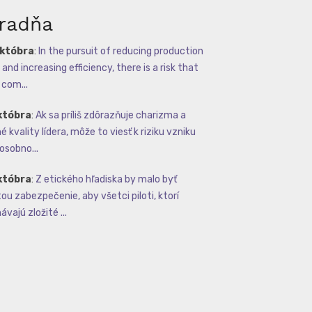
radňa
októbra
:
In the pursuit of reducing production
and increasing efficiency, there is a risk that
com...
któbra
:
Ak sa príliš zdôrazňuje charizma a
 kvality lídera, môže to viesť k riziku vzniku
osobno...
któbra
:
Z etického hľadiska by malo byť
tou zabezpečenie, aby všetci piloti, ktorí
vajú zložité ...