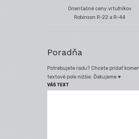
Navigácia
Previous
Orientačné ceny vrtuľníkov
v
post:
Robinson R-22 a R-44
článku
Poradňa
Potrebujete radu? Chcete pridať koment
textové pole nižšie. Ďakujeme ♥
VÁŠ TEXT