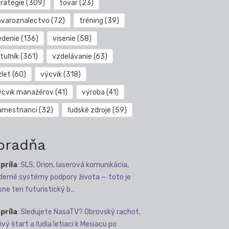
tratégie
(309)
tovar
(23)
ovaroznalectvo
(72)
tréning
(39)
edenie
(136)
visenie
(58)
tuľník
(361)
vzdelávanie
(63)
zlet
(60)
výcvik
(318)
ýcvik manažérov
(41)
výroba
(41)
amestnanci
(32)
ľudské zdroje
(59)
oradňa
apríla
:
SLS, Orion, laserová komunikácia,
erné systémy podpory života — toto je
sne ten futuristický b...
apríla
:
Sledujete NasaTV? Obrovský rachot,
ivý štart a ľudia letiaci k Mesiacu po