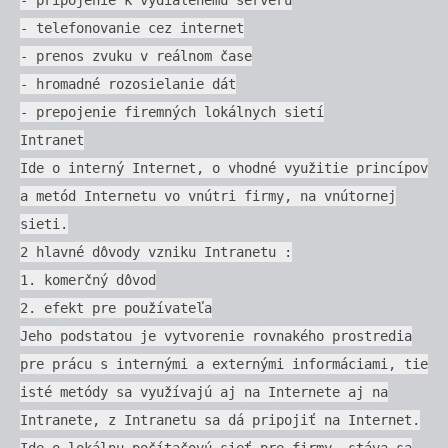
- telefonovanie cez internet
- prenos zvuku v reálnom čase
- hromadné rozosielanie dát
- prepojenie firemných lokálnych sietí
Intranet
Ide o interný Internet, o vhodné využitie princípov
a metód Internetu vo vnútri firmy, na vnútornej
sieti.
2 hlavné dôvody vzniku Intranetu :
1. komerčný dôvod
2. efekt pre používateľa
Jeho podstatou je vytvorenie rovnakého prostredia
pre prácu s internými a externými informáciami, tie
isté metódy sa využívajú aj na Internete aj na
Intranete, z Intranetu sa dá pripojiť na Internet.
Ide o lokálnu počítačovú sieť pre firmy, stáva sa