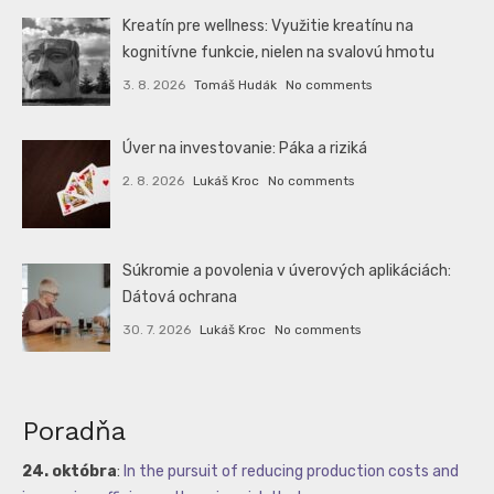
Kreatín pre wellness: Využitie kreatínu na
kognitívne funkcie, nielen na svalovú hmotu
3. 8. 2026
Tomáš Hudák
No comments
Úver na investovanie: Páka a riziká
2. 8. 2026
Lukáš Kroc
No comments
Súkromie a povolenia v úverových aplikáciách:
Dátová ochrana
30. 7. 2026
Lukáš Kroc
No comments
Poradňa
24. októbra
:
In the pursuit of reducing production costs and