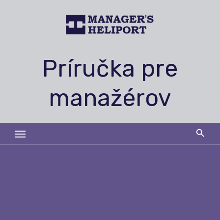
Skip
to
content
Príručka pre
manažérov