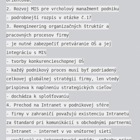
2. Rozvoj MIS pre vrcholový manažment podniku
- podrobnejší rozpis v otázke č.17
3. Reengineering organizačných štruktúr a
pracovných procesov firmy
- je nutné zabezpečiť pretváranie OŠ a jej
integráciu s MIS
- tvorby konkurencieschopnej OŠ
- každý podnikový proces musí byť podriadený
celkovej globálnej stratégii firmy, len vtedy
prispieva k naplneniu strategických cieľov
- dochádza k splošťovaniu
4. Prechod na Intranet v podnikovej sfére
- firmy v zahraničí považujú existenciu Intranetu
za štandard pri komunikácií s obchodnými partnermi
- Intranet - internet v vo vnútornej sieti
- využívajú sa internetovské metódy, spôsoby práce