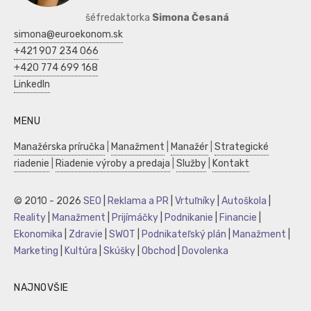
šéfredaktorka
Simona Česaná
simona@euroekonom.sk
+421 907 234 066
+420 774 699 168
LinkedIn
MENU
Manažérska príručka
|
Manažment
|
Manažér
|
Strategické
riadenie
|
Riadenie výroby a predaja
|
Služby
|
Kontakt
© 2010 - 2026
SEO
|
Reklama a PR
|
Vrtuľníky
|
Autoškola
|
Reality
|
Manažment
|
Prijímáčky
|
Podnikanie
|
Financie
|
Ekonomika
|
Zdravie
|
SWOT
|
Podnikateľský plán
|
Manažment
|
Marketing
|
Kultúra
|
Skúšky
|
Obchod
|
Dovolenka
NAJNOVŠIE