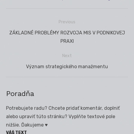
Previous
Navigácia
Previous
ZÁKLADNÉ PROBLÉMY ROZVOJA MIS V PODNIKOVEJ
v
post:
PRAXI
článku
Next
Next
Význam strategického manažmentu
post:
Poradňa
Potrebujete radu? Chcete pridať komentár, doplniť
alebo upraviť túto stránku? Vyplňte textové pole
nižšie. Ďakujeme ♥
VÁŠ TEXT