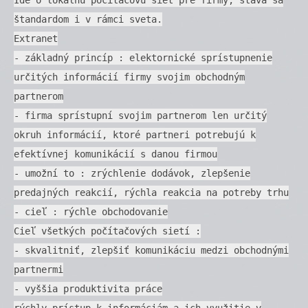
štandardom i v rámci sveta.
Extranet
- základný princíp : elektornické sprístupnenie
určitých informácií firmy svojim obchodným
partnerom
- firma sprístupní svojim partnerom len určitý
okruh informácií, ktoré partneri potrebujú k
efektívnej komunikácií s danou firmou
- umožní to : zrýchlenie dodávok, zlepšenie
predajných reakcií, rýchla reakcia na potreby trhu
- cieľ : rýchle obchodovanie
Cieľ všetkých počítačových sietí :
- skvalitniť, zlepšiť komunikáciu medzi obchodnými
partnermi
- vyššia produktivita práce
rýchly prístup k informáciám a ich využitie v