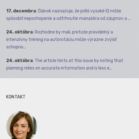
17. decembra
:
Článok naznačuje, že príliš vysoké IQ môže
spôsobiť nepochopenie a odtrhnutie manažéra od záujmov a ...
24. októbra
:
Rozhodne by mali, pretože pravidelný a
intenzívny tréning na autorotáciu môže výrazne zvýšiť
schopno...
24. októbra
:
The article hints at this issue by noting that
planning relies on accurate information and is less e...
KONTAKT