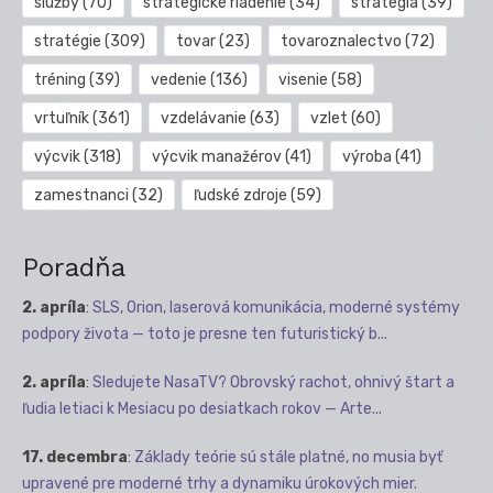
služby
(70)
strategické riadenie
(34)
stratégia
(39)
stratégie
(309)
tovar
(23)
tovaroznalectvo
(72)
tréning
(39)
vedenie
(136)
visenie
(58)
vrtuľník
(361)
vzdelávanie
(63)
vzlet
(60)
výcvik
(318)
výcvik manažérov
(41)
výroba
(41)
zamestnanci
(32)
ľudské zdroje
(59)
Poradňa
2. apríla
:
SLS, Orion, laserová komunikácia, moderné systémy
podpory života — toto je presne ten futuristický b...
2. apríla
:
Sledujete NasaTV? Obrovský rachot, ohnivý štart a
ľudia letiaci k Mesiacu po desiatkach rokov — Arte...
17. decembra
:
Základy teórie sú stále platné, no musia byť
upravené pre moderné trhy a dynamiku úrokových mier.