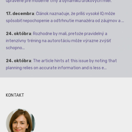
upravené pre moderné trhy a dynamiku úrokových mier.
17. decembra
:
Článok naznačuje, že príliš vysoké IQ môže
spôsobiť nepochopenie a odtrhnutie manažéra od záujmov a ...
24. októbra
:
Rozhodne by mali, pretože pravidelný a
intenzívny tréning na autorotáciu môže výrazne zvýšiť
schopno...
24. októbra
:
The article hints at this issue by noting that
planning relies on accurate information and is less e...
KONTAKT