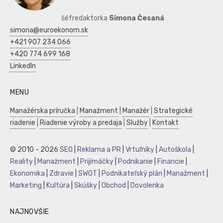
šéfredaktorka
Simona Česaná
simona@euroekonom.sk
+421 907 234 066
+420 774 699 168
LinkedIn
MENU
Manažérska príručka
|
Manažment
|
Manažér
|
Strategické
riadenie
|
Riadenie výroby a predaja
|
Služby
|
Kontakt
© 2010 - 2026
SEO
|
Reklama a PR
|
Vrtuľníky
|
Autoškola
|
Reality
|
Manažment
|
Prijímáčky
|
Podnikanie
|
Financie
|
Ekonomika
|
Zdravie
|
SWOT
|
Podnikateľský plán
|
Manažment
|
Marketing
|
Kultúra
|
Skúšky
|
Obchod
|
Dovolenka
NAJNOVŠIE