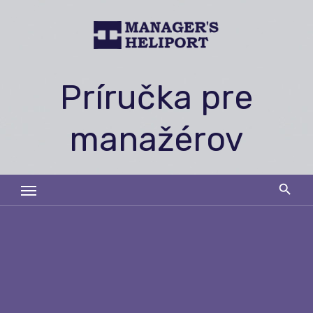
Skip
to
content
Príručka pre
manažérov