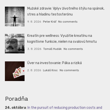
Mužské zdravie: Vplyv životného štýlu na spánok,
stres a hladinu testosterónu
9. 8. 2026
Peter Kráľ
No comments
Kreatín pre wellness: Využitie kreatínu na
kognitívne funkcie, nielen na svalovú hmotu
3. 8. 2026
Tomáš Hudák
No comments
Úver na investovanie: Páka a riziká
2. 8. 2026
Lukáš Kroc
No comments
Poradňa
24. októbra
:
In the pursuit of reducing production costs and