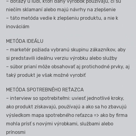
– dotazy u ľudí, ktorí daný výrobok používajú, či sú
niečím sklamaní alebo majú návrhy na zlepšenie
– táto metóda vedie k zlepšeniu produktu, a nie k
inováciám
METÓDA IDEÁLU
– marketér požiada vybranú skupinu zákazníkov, aby
si predstavili ideálnu verziu výrobku alebo služby
– súbor prianí môže obsahovať aj protichodné prvky, aj
taký produkt je však možné vyrobiť
METÓDA SPOTREBNÉHO REŤAZCA
– interview so spotrebiteľmi: uviesť jednotlivé kroky,
ako produkt získavajú, používajú a ako sa ho zbavujú
výsledkom mapa spotrebného reťazca => ako by firma
mohla prísť s novými výrobkami, službami alebo
prínosmi