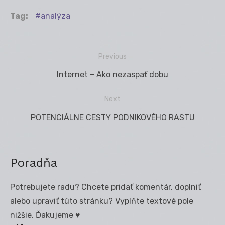
Tag:
analýza
Previous
Navigácia
Previous
Internet – Ako nezaspať dobu
v
post:
článku
Next
Next
POTENCIÁLNE CESTY PODNIKOVÉHO RASTU
post:
Poradňa
Potrebujete radu? Chcete pridať komentár, doplniť
alebo upraviť túto stránku? Vyplňte textové pole
nižšie. Ďakujeme ♥