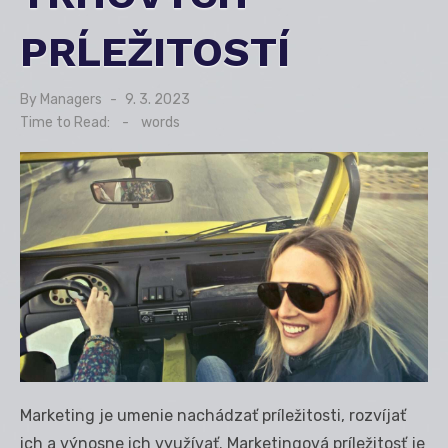
PRĹEŽITOSTÍ
By
Managers
Posted
9. 3. 2023
on
Time to Read:
-
words
Marketing je umenie nachádzať príležitosti, rozvíjať
ich a výnosne ich využívať. Marketingová príležitosť je