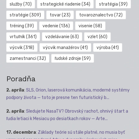
služby
(70)
strategické riadenie
(34)
stratégia
(39)
stratégie
(309)
tovar
(23)
tovaroznalectvo
(72)
tréning
(39)
vedenie
(136)
visenie
(58)
vrtuľník
(361)
vzdelávanie
(63)
vzlet
(60)
výcvik
(318)
výcvik manažérov
(41)
výroba
(41)
zamestnanci
(32)
ľudské zdroje
(59)
Poradňa
2. apríla
:
SLS, Orion, laserová komunikácia, moderné systémy
podpory života — toto je presne ten futuristický b...
2. apríla
:
Sledujete NasaTV? Obrovský rachot, ohnivý štart a
ľudia letiaci k Mesiacu po desiatkach rokov — Arte...
17. decembra
:
Základy teórie sú stále platné, no musia byť