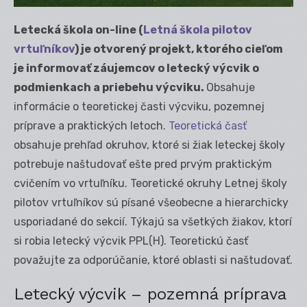
Letecká škola on-line (
Letná škola pilotov
vrtuľníkov
) je otvorený projekt, ktorého cieľom
je informovať záujemcov o letecký výcvik o
podmienkach a priebehu výcviku.
Obsahuje
informácie o teoretickej časti výcviku, pozemnej
príprave a praktických letoch.
Teoretická časť
obsahuje prehľad okruhov, ktoré si žiak leteckej školy
potrebuje naštudovať ešte pred prvým praktickým
cvičením vo vrtuľníku. Teoretické okruhy Letnej školy
pilotov vrtuľníkov sú písané všeobecne a hierarchicky
usporiadané do sekcií. Týkajú sa všetkých žiakov, ktorí
si robia letecký výcvik PPL(H). Teoretickú časť
považujte za odporúčanie, ktoré oblasti si naštudovať.
Letecký výcvik – pozemná príprava