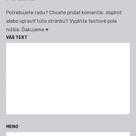
Potrebujete radu? Chcete pridať komentár, doplniť
alebo upraviť túto stránku? Vyplňte textové pole
nižšie. Ďakujeme ♥
VÁŠ TEXT
MENO