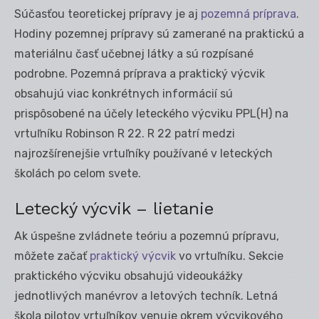
Súčasťou teoretickej prípravy je aj
pozemná príprava
.
Hodiny pozemnej prípravy sú zamerané na praktickú a
materiálnu časť učebnej látky a sú rozpísané
podrobne. Pozemná príprava a praktický výcvik
obsahujú viac konkrétnych informácií sú
prispôsobené na účely leteckého výcviku PPL(H) na
vrtuľníku Robinson R 22. R 22 patrí medzi
najrozšírenejšie vrtuľníky používané v leteckých
školách po celom svete.
Letecký výcvik – lietanie
Ak úspešne zvládnete teóriu a pozemnú prípravu,
môžete začať
praktický výcvik
vo vrtuľníku. Sekcie
praktického výcviku obsahujú videoukážky
jednotlivých manévrov a letových techník. Letná
škola pilotov vrtuľníkov venuje okrem výcvikového