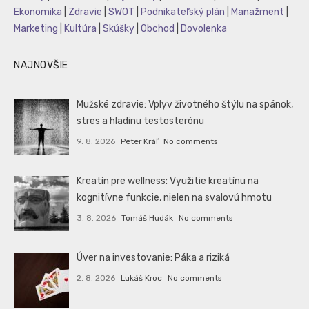
Ekonomika
|
Zdravie
|
SWOT
|
Podnikateľský plán
|
Manažment
|
Marketing
|
Kultúra
|
Skúšky
|
Obchod
|
Dovolenka
NAJNOVŠIE
Mužské zdravie: Vplyv životného štýlu na spánok,
stres a hladinu testosterónu
9. 8. 2026
Peter Kráľ
No comments
Kreatín pre wellness: Využitie kreatínu na
kognitívne funkcie, nielen na svalovú hmotu
3. 8. 2026
Tomáš Hudák
No comments
Úver na investovanie: Páka a riziká
2. 8. 2026
Lukáš Kroc
No comments