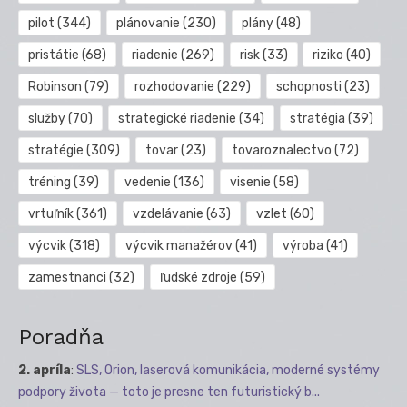
pilot
(344)
plánovanie
(230)
plány
(48)
pristátie
(68)
riadenie
(269)
risk
(33)
riziko
(40)
Robinson
(79)
rozhodovanie
(229)
schopnosti
(23)
služby
(70)
strategické riadenie
(34)
stratégia
(39)
stratégie
(309)
tovar
(23)
tovaroznalectvo
(72)
tréning
(39)
vedenie
(136)
visenie
(58)
vrtuľník
(361)
vzdelávanie
(63)
vzlet
(60)
výcvik
(318)
výcvik manažérov
(41)
výroba
(41)
zamestnanci
(32)
ľudské zdroje
(59)
Poradňa
2. apríla
:
SLS, Orion, laserová komunikácia, moderné systémy
podpory života — toto je presne ten futuristický b...