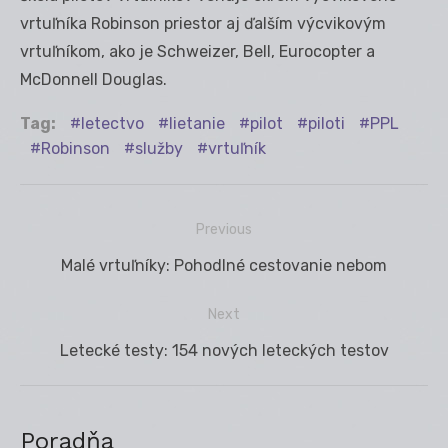
vrtuľníka Robinson priestor aj ďalším výcvikovým
vrtuľníkom, ako je Schweizer, Bell, Eurocopter a
McDonnell Douglas.
Tag:
letectvo
lietanie
pilot
piloti
PPL
Robinson
služby
vrtuľník
Previous
Navigácia
Previous
Malé vrtuľníky: Pohodlné cestovanie nebom
v
post:
článku
Next
Next
Letecké testy: 154 nových leteckých testov
post:
Poradňa