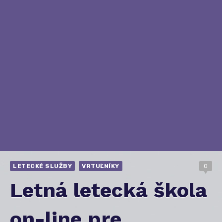
LETECKÉ SLUŽBY
VRTUĽNÍKY
0
Letná letecká škola
on-line pre