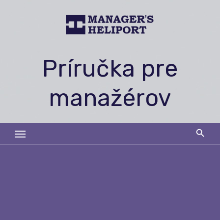
Skip
to
content
Príručka pre
manažérov