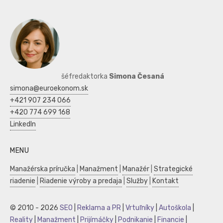
šéfredaktorka
Simona Česaná
simona@euroekonom.sk
+421 907 234 066
+420 774 699 168
LinkedIn
MENU
Manažérska príručka
|
Manažment
|
Manažér
|
Strategické
riadenie
|
Riadenie výroby a predaja
|
Služby
|
Kontakt
© 2010 - 2026
SEO
|
Reklama a PR
|
Vrtuľníky
|
Autoškola
|
Reality
|
Manažment
|
Prijímáčky
|
Podnikanie
|
Financie
|