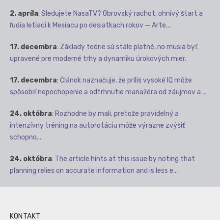
2. apríla
:
Sledujete NasaTV? Obrovský rachot, ohnivý štart a
ľudia letiaci k Mesiacu po desiatkach rokov — Arte...
17. decembra
:
Základy teórie sú stále platné, no musia byť
upravené pre moderné trhy a dynamiku úrokových mier.
17. decembra
:
Článok naznačuje, že príliš vysoké IQ môže
spôsobiť nepochopenie a odtrhnutie manažéra od záujmov a ...
24. októbra
:
Rozhodne by mali, pretože pravidelný a
intenzívny tréning na autorotáciu môže výrazne zvýšiť
schopno...
24. októbra
:
The article hints at this issue by noting that
planning relies on accurate information and is less e...
KONTAKT