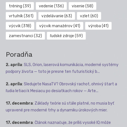
tréning
(39)
vedenie
(136)
visenie
(58)
vrtuľník
(361)
vzdelávanie
(63)
vzlet
(60)
výcvik
(318)
výcvik manažérov
(41)
výroba
(41)
zamestnanci
(32)
ľudské zdroje
(59)
Poradňa
2. apríla
:
SLS, Orion, laserová komunikácia, moderné systémy
podpory života — toto je presne ten futuristický b...
2. apríla
:
Sledujete NasaTV? Obrovský rachot, ohnivý štart a
ľudia letiaci k Mesiacu po desiatkach rokov — Arte...
17. decembra
:
Základy teórie sú stále platné, no musia byť
upravené pre moderné trhy a dynamiku úrokových mier.
17. decembra
:
Článok naznačuje, že príliš vysoké IQ môže