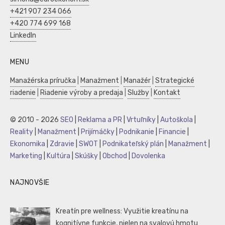
+421 907 234 066
+420 774 699 168
LinkedIn
MENU
Manažérska príručka
|
Manažment
|
Manažér
|
Strategické
riadenie
|
Riadenie výroby a predaja
|
Služby
|
Kontakt
© 2010 - 2026
SEO
|
Reklama a PR
|
Vrtuľníky
|
Autoškola
|
Reality
|
Manažment
|
Prijímáčky
|
Podnikanie
|
Financie
|
Ekonomika
|
Zdravie
|
SWOT
|
Podnikateľský plán
|
Manažment
|
Marketing
|
Kultúra
|
Skúšky
|
Obchod
|
Dovolenka
NAJNOVŠIE
Kreatín pre wellness: Využitie kreatínu na
kognitívne funkcie, nielen na svalovú hmotu