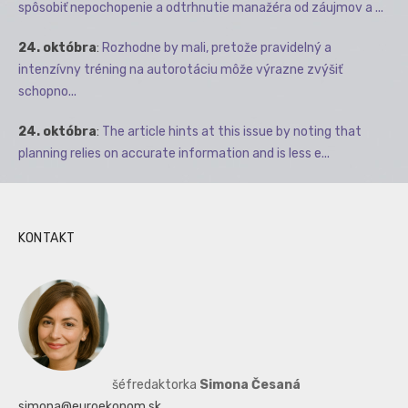
spôsobiť nepochopenie a odtrhnutie manažéra od záujmov a ...
24. októbra
:
Rozhodne by mali, pretože pravidelný a
intenzívny tréning na autorotáciu môže výrazne zvýšiť
schopno...
24. októbra
:
The article hints at this issue by noting that
planning relies on accurate information and is less e...
KONTAKT
šéfredaktorka
Simona Česaná
simona@euroekonom.sk