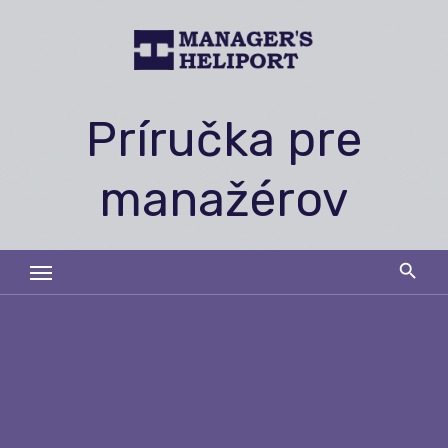
Skip
to
content
Príručka pre
manažérov