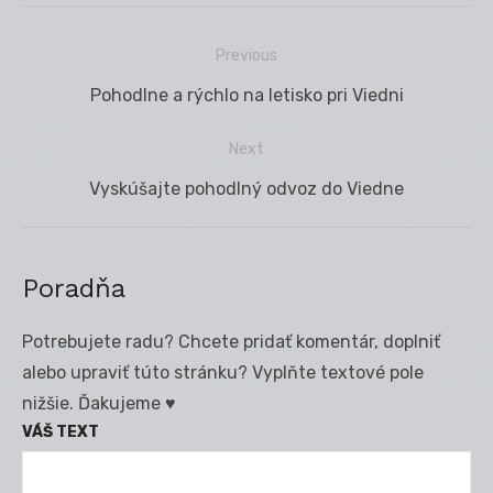
Previous
Navigácia
Previous
Pohodlne a rýchlo na letisko pri Viedni
v
post:
článku
Next
Next
Vyskúšajte pohodlný odvoz do Viedne
post:
Poradňa
Potrebujete radu? Chcete pridať komentár, doplniť
alebo upraviť túto stránku? Vyplňte textové pole
nižšie. Ďakujeme ♥
VÁŠ TEXT