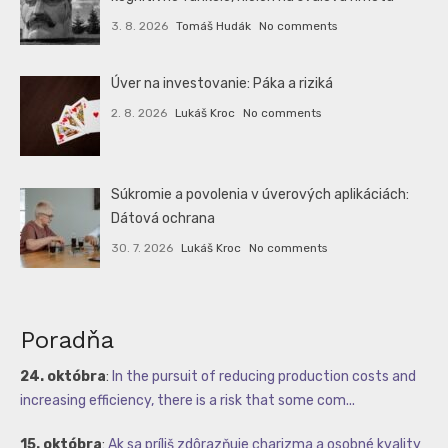
3. 8. 2026
Tomáš Hudák
No comments
Úver na investovanie: Páka a riziká
2. 8. 2026
Lukáš Kroc
No comments
Súkromie a povolenia v úverových aplikáciách:
Dátová ochrana
30. 7. 2026
Lukáš Kroc
No comments
Poradňa
24. októbra
:
In the pursuit of reducing production costs and
increasing efficiency, there is a risk that some com...
15. októbra
:
Ak sa príliš zdôrazňuje charizma a osobné kvality