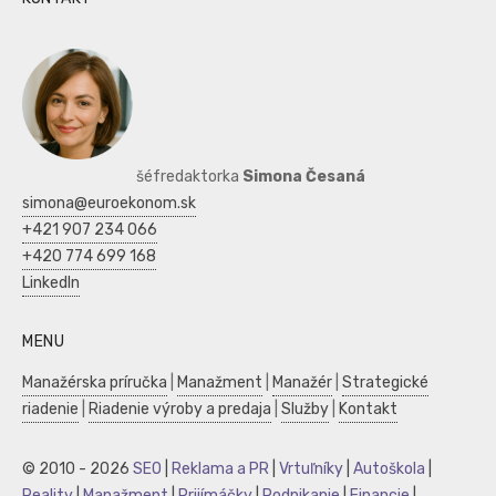
šéfredaktorka
Simona Česaná
simona@euroekonom.sk
+421 907 234 066
+420 774 699 168
LinkedIn
MENU
Manažérska príručka
|
Manažment
|
Manažér
|
Strategické
riadenie
|
Riadenie výroby a predaja
|
Služby
|
Kontakt
© 2010 - 2026
SEO
|
Reklama a PR
|
Vrtuľníky
|
Autoškola
|
Reality
|
Manažment
|
Prijímáčky
|
Podnikanie
|
Financie
|