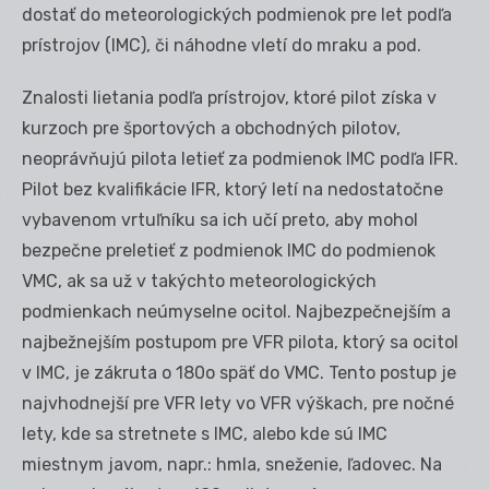
dostať do meteorologických podmienok pre let podľa
prístrojov (IMC), či náhodne vletí do mraku a pod.
Znalosti lietania podľa prístrojov, ktoré pilot získa v
kurzoch pre športových a obchodných pilotov,
neoprávňujú pilota letieť za podmienok IMC podľa IFR.
Pilot bez kvalifikácie IFR, ktorý letí na nedostatočne
vybavenom vrtuľníku sa ich učí preto, aby mohol
bezpečne preletieť z podmienok IMC do podmienok
VMC, ak sa už v takýchto meteorologických
podmienkach neúmyselne ocitol. Najbezpečnejším a
najbežnejším postupom pre VFR pilota, ktorý sa ocitol
v IMC, je zákruta o 180
o
späť do VMC. Tento postup je
najvhodnejší pre VFR lety vo VFR výškach, pre nočné
lety, kde sa stretnete s IMC, alebo kde sú IMC
miestnym javom, napr.: hmla, sneženie, ľadovec. Na