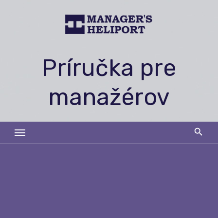
Skip
to
content
Príručka pre
manažérov