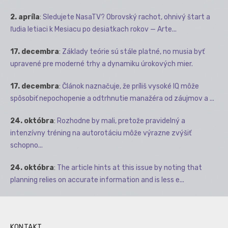
2. apríla
:
Sledujete NasaTV? Obrovský rachot, ohnivý štart a
ľudia letiaci k Mesiacu po desiatkach rokov — Arte...
17. decembra
:
Základy teórie sú stále platné, no musia byť
upravené pre moderné trhy a dynamiku úrokových mier.
17. decembra
:
Článok naznačuje, že príliš vysoké IQ môže
spôsobiť nepochopenie a odtrhnutie manažéra od záujmov a ...
24. októbra
:
Rozhodne by mali, pretože pravidelný a
intenzívny tréning na autorotáciu môže výrazne zvýšiť
schopno...
24. októbra
:
The article hints at this issue by noting that
planning relies on accurate information and is less e...
KONTAKT