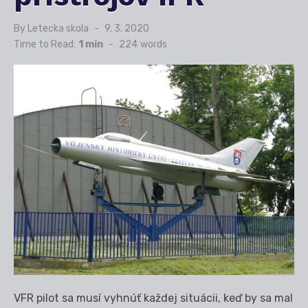
By
Letecka skola
Posted
9. 3. 2020
on
Time to Read:
1 min
-
224
words
VFR pilot sa musí vyhnúť každej situácii, keď by sa mal