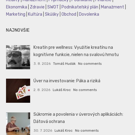
Ekonomika
|
Zdravie
|
SWOT
|
Podnikateľský plán
|
Manažment
|
Marketing
|
Kultúra
|
Skúšky
|
Obchod
|
Dovolenka
NAJNOVŠIE
Kreatín pre wellness: Využitie kreatínu na
kognitívne funkcie, nielen na svalovú hmotu
3. 8. 2026
Tomáš Hudák
No comments
Úver na investovanie: Páka a riziká
2. 8. 2026
Lukáš Kroc
No comments
Súkromie a povolenia v úverových aplikáciách:
Dátová ochrana
30. 7. 2026
Lukáš Kroc
No comments