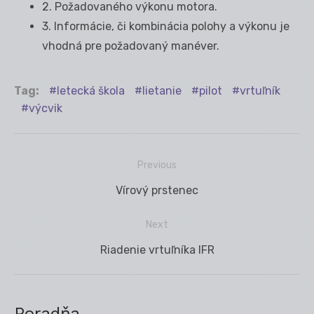
2. Požadovaného výkonu motora.
3. Informácie, či kombinácia polohy a výkonu je
vhodná pre požadovaný manéver.
Tag:
letecká škola
lietanie
pilot
vrtuľník
výcvik
Previous
Navigácia
Previous
Vírový prstenec
v
post:
článku
Next
Next
Riadenie vrtuľníka IFR
post:
Poradňa