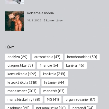
Reklama a médiá
18. 1. 2023
8 komentárov
TÉMY
analýza
(29)
autorotácia
(47)
benchmarking
(30)
diagnostika
(77)
financie
(64)
kariéra
(45)
komunikácia
(192)
kontrola
(318)
letecká škola
(318)
lietanie
(344)
manažment
(307)
manažér
(87)
manažérske hry
(38)
MIS
(41)
organizovanie
(87)
osobnosť
(25)
personalistika
(28)
personál
(34)