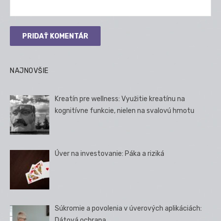
NAJNOVŠIE
Kreatín pre wellness: Využitie kreatínu na
kognitívne funkcie, nielen na svalovú hmotu
Úver na investovanie: Páka a riziká
Súkromie a povolenia v úverových aplikáciách:
Dátová ochrana