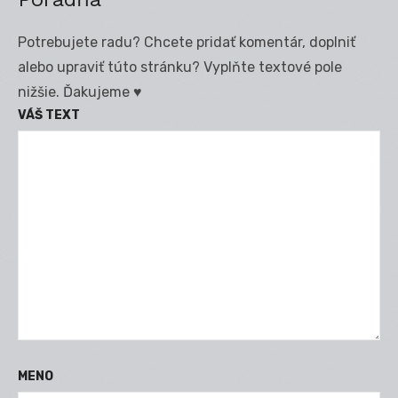
Potrebujete radu? Chcete pridať komentár, doplniť
alebo upraviť túto stránku? Vyplňte textové pole
nižšie. Ďakujeme ♥
VÁŠ TEXT
MENO