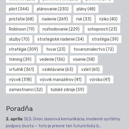
pilot
(344)
plánovanie
(230)
plány
(48)
pristátie
(68)
riadenie
(269)
risk
(33)
riziko
(40)
Robinson
(79)
rozhodovanie
(229)
schopnosti
(23)
služby
(70)
strategické riadenie
(34)
stratégia
(39)
stratégie
(309)
tovar
(23)
tovaroznalectvo
(72)
tréning
(39)
vedenie
(136)
visenie
(58)
vrtuľník
(361)
vzdelávanie
(63)
vzlet
(60)
výcvik
(318)
výcvik manažérov
(41)
výroba
(41)
zamestnanci
(32)
ľudské zdroje
(59)
Poradňa
2. apríla
:
SLS, Orion, laserová komunikácia, moderné systémy
podpory života — toto je presne ten futuristický b...