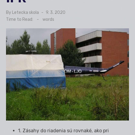
By
Letecka skola
Posted
9. 3. 2020
on
Time to Read:
-
words
1. Zásahy do riadenia sú rovnaké, ako pri