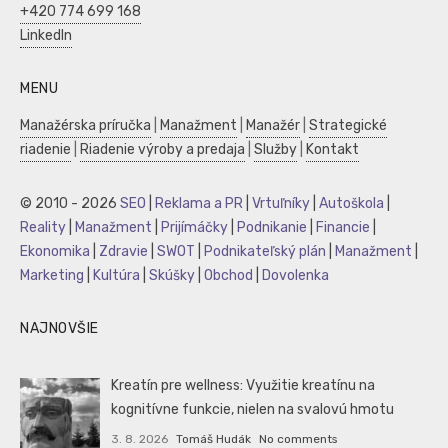
+420 774 699 168
LinkedIn
MENU
Manažérska príručka
|
Manažment
|
Manažér
|
Strategické
riadenie
|
Riadenie výroby a predaja
|
Služby
|
Kontakt
© 2010 - 2026
SEO
|
Reklama a PR
|
Vrtuľníky
|
Autoškola
|
Reality
|
Manažment
|
Prijímáčky
|
Podnikanie
|
Financie
|
Ekonomika
|
Zdravie
|
SWOT
|
Podnikateľský plán
|
Manažment
|
Marketing
|
Kultúra
|
Skúšky
|
Obchod
|
Dovolenka
NAJNOVŠIE
Kreatín pre wellness: Využitie kreatínu na
kognitívne funkcie, nielen na svalovú hmotu
3. 8. 2026
Tomáš Hudák
No comments