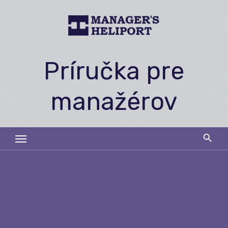
Skip
to
content
Príručka pre
manažérov