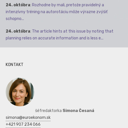
24. októbra
:
Rozhodne by mali, pretože pravidelný a
intenzívny tréning na autorotáciu môže výrazne zvýšiť
schopno...
24. októbra
:
The article hints at this issue by noting that
planning relies on accurate information and is less e...
KONTAKT
šéfredaktorka
Simona Česaná
simona@euroekonom.sk
+421 907 234 066