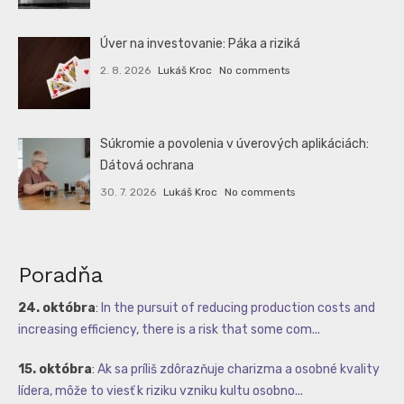
Úver na investovanie: Páka a riziká
2. 8. 2026
Lukáš Kroc
No comments
Súkromie a povolenia v úverových aplikáciách:
Dátová ochrana
30. 7. 2026
Lukáš Kroc
No comments
Poradňa
24. októbra
:
In the pursuit of reducing production costs and
increasing efficiency, there is a risk that some com...
15. októbra
:
Ak sa príliš zdôrazňuje charizma a osobné kvality
lídera, môže to viesť k riziku vzniku kultu osobno...