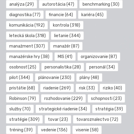
analýza
(29)
autorotácia
(47)
benchmarking
(30)
diagnostika
(77)
financie
(64)
kariéra
(45)
komunikácia
(192)
kontrola
(318)
letecká škola
(318)
lietanie
(344)
manažment
(307)
manažér
(87)
manažérske hry
(38)
MIS
(41)
organizovanie
(87)
osobnosť
(25)
personalistika
(28)
personál
(34)
pilot
(344)
plánovanie
(230)
plány
(48)
pristátie
(68)
riadenie
(269)
risk
(33)
riziko
(40)
Robinson
(79)
rozhodovanie
(229)
schopnosti
(23)
služby
(70)
strategické riadenie
(34)
stratégia
(39)
stratégie
(309)
tovar
(23)
tovaroznalectvo
(72)
tréning
(39)
vedenie
(136)
visenie
(58)