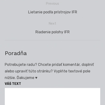
Previous
Navigácia
Previous
Lietanie podľa prístrojov IFR
v
post:
článku
Next
Next
Riadenie polohy IFR
post:
Poradňa
Potrebujete radu? Chcete pridať komentár, doplniť
alebo upraviť túto stránku? Vyplňte textové pole
nižšie. Ďakujeme ♥
VÁŠ TEXT