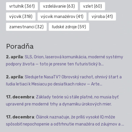
vrtuľník
(361)
vzdelávanie
(63)
vzlet
(60)
výcvik
(318)
výcvik manažérov
(41)
výroba
(41)
zamestnanci
(32)
ľudské zdroje
(59)
Poradňa
2. apríla
:
SLS, Orion, laserová komunikácia, moderné systémy
podpory života — toto je presne ten futuristický b...
2. apríla
:
Sledujete NasaTV? Obrovský rachot, ohnivý štart a
ľudia letiaci k Mesiacu po desiatkach rokov — Arte...
17. decembra
:
Základy teórie sú stále platné, no musia byť
upravené pre moderné trhy a dynamiku úrokových mier.
17. decembra
:
Článok naznačuje, že príliš vysoké IQ môže
spôsobiť nepochopenie a odtrhnutie manažéra od záujmov a ...