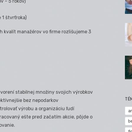
v – 5 rokov)
 1 štvrťroka)
h kvalít manažérov vo firme rozlišujeme 3
vorení stabilnej množiny svojich výrobkov
TÉ
ektívnejšie bez nepodarkov
trolovať výrobu a organizáciu ľudí
a
racovaný ešte pred začatím akcie, pôjde o
b
ovanie.
fi