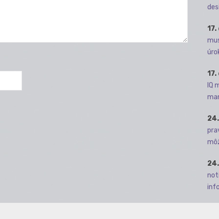
des
17.
mus
úro
17.
IQ 
man
24.
pra
môž
24.
not
info