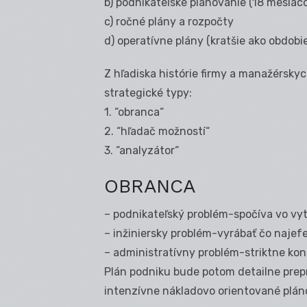
b) podnikateľské plánovanie (18 mesiaco
c) ročné plány a rozpočty
d) operatívne plány (kratšie ako obdobie
Z hľadiska histórie firmy a manažérskyc
strategické typy:
1. “obranca“
2. “hľadač možností“
3. “analyzátor“
OBRANCA
– podnikateľský problém-spočíva vo vyt
– inžiniersky problém-vyrábať čo najef
– administratívny problém-striktne kon
Plán podniku bude potom detailne prep
intenzívne nákladovo orientované plán