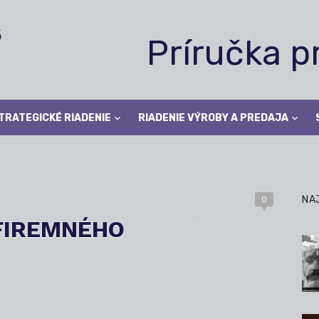
Príručka 
TRATEGICKÉ RIADENIE
RIADENIE VÝROBY A PREDAJA
NA
0
FIREMNÉHO