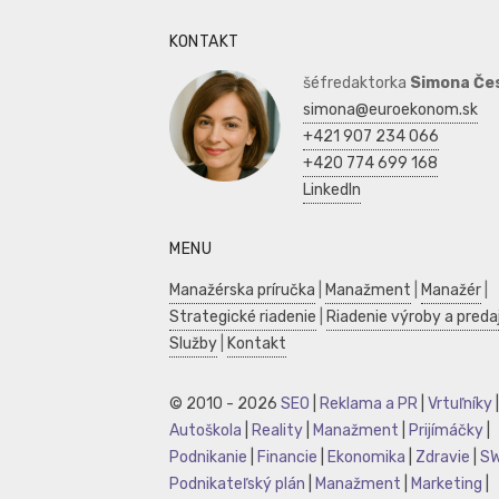
KONTAKT
šéfredaktorka
Simona Če
simona@euroekonom.sk
+421 907 234 066
+420 774 699 168
LinkedIn
MENU
Manažérska príručka
|
Manažment
|
Manažér
|
Strategické riadenie
|
Riadenie výroby a preda
Služby
|
Kontakt
© 2010 - 2026
SEO
|
Reklama a PR
|
Vrtuľníky
|
Autoškola
|
Reality
|
Manažment
|
Prijímáčky
|
Podnikanie
|
Financie
|
Ekonomika
|
Zdravie
|
S
Podnikateľský plán
|
Manažment
|
Marketing
|