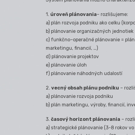
1.
úroveň plánovania
– rozlišujeme:
a) plán rozvoja podniku ako celku (korp
b) plánovanie organizačných jednotiek (n
c) funkčno–operačné plánovanie = pláno
marketingu, financií, …)
d) plánovanie projektov
e) plánovanie úloh
f) plánovanie náhodných udalostí
2.
vecný obsah plánu podniku
– rozl
a) plánovanie rozvoja podniku
b) plán marketingu, výroby, financií, in
3.
časový horizont plánovania
– rozl
a) strategické plánovanie (3-8 rokov v