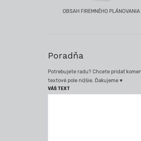
Navigácia
Previous
OBSAH FIREMNÉHO PLÁNOVANIA
v
post:
článku
Poradňa
Potrebujete radu? Chcete pridať koment
textové pole nižšie. Ďakujeme ♥
VÁŠ TEXT