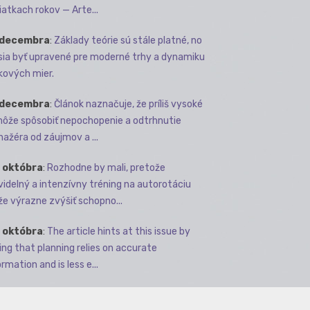
iatkach rokov — Arte...
 decembra
:
Základy teórie sú stále platné, no
ia byť upravené pre moderné trhy a dynamiku
kových mier.
 decembra
:
Článok naznačuje, že príliš vysoké
môže spôsobiť nepochopenie a odtrhnutie
ažéra od záujmov a ...
 októbra
:
Rozhodne by mali, pretože
videlný a intenzívny tréning na autorotáciu
e výrazne zvýšiť schopno...
 októbra
:
The article hints at this issue by
ing that planning relies on accurate
rmation and is less e...