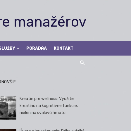
pre manažérov
SLUŽBY
PORADŇA
KONTAKT
JNOVŠIE
Kreatín pre wellness: Využitie
kreatínu na kognitívne funkcie,
nielen na svalovú hmotu