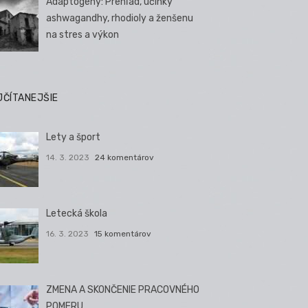
Adaptogény: Prehľad, účinky
ashwagandhy, rhodioly a ženšenu
na stres a výkon
JČÍTANEJŠIE
Lety a šport
14. 3. 2023
24 komentárov
Letecká škola
16. 3. 2023
15 komentárov
ZMENA A SKONČENIE PRACOVNÉHO
POMERU