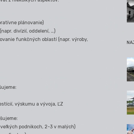
oratívne plánovanie)
apr. divízií, oddelení, …)
vanie funkčných oblastí (napr. výroby,
NA
išujeme:
vestícií, výskumu a vývoja, ĽZ
išujeme:
o veľkých podnikoch, 2-3 v malých)