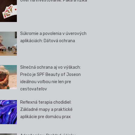
Úver na investovanie: Páka a riziká
Súkromie a povolenia v úverových
aplikáciách: Dátová ochrana
Slnečná ochrana aj vo výškach:
Prečo je SPF Beauty of Joseon
ideálnou voľbou nie len pre
cestovateľov
Reflexná terapia chodidiel:
Základné mapy a praktické
aplikácie pre domácu prax