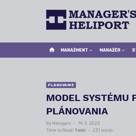
Skip
to
content
home
MANAŽMENT
MANAŽÉR
S
PLÁNOVANIE
MODEL SYSTÉMU 
PLÁNOVANIA
By
Managers
Posted
14. 5. 2023
on
Time to Read:
1 min
-
231
words