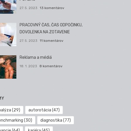
27. 5. 2023
13 komentárov
PRACOVNÝ ČAS, ČAS ODPOČINKU,
DOVOLENKA NA ZOTAVENIE
27. 5. 2023
11 komentárov
Reklama a médiá
18. 1. 2023
8 komentárov
MY
nalýza
(29)
autorotácia
(47)
enchmarking
(30)
diagnostika
(77)
nancie
(64)
kariéra
(45)