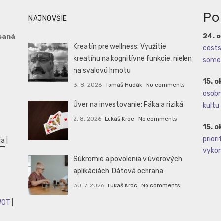
Po
NAJNOVŠIE
24. 
saná
Kreatín pre wellness: Využitie
costs 
kreatínu na kognitívne funkcie, nielen
some 
na svalovú hmotu
15. o
3. 8. 2026
Tomáš Hudák
No comments
osobné
Úver na investovanie: Páka a riziká
kultu 
2. 8. 2026
Lukáš Kroc
No comments
15. o
priori
ja
|
vykoná
Súkromie a povolenia v úverových
aplikáciách: Dátová ochrana
30. 7. 2026
Lukáš Kroc
No comments
WOT
|