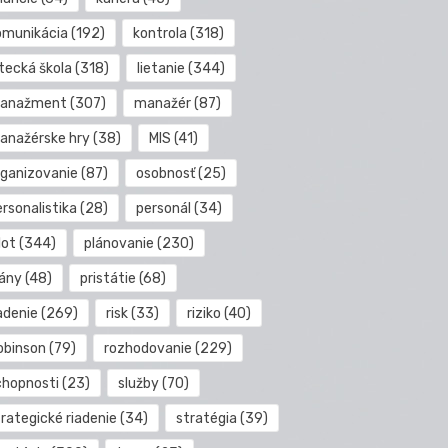
omunikácia
(192)
kontrola
(318)
etecká škola
(318)
lietanie
(344)
anažment
(307)
manažér
(87)
anažérske hry
(38)
MIS
(41)
rganizovanie
(87)
osobnosť
(25)
rsonalistika
(28)
personál
(34)
lot
(344)
plánovanie
(230)
lány
(48)
pristátie
(68)
adenie
(269)
risk
(33)
riziko
(40)
obinson
(79)
rozhodovanie
(229)
chopnosti
(23)
služby
(70)
rategické riadenie
(34)
stratégia
(39)