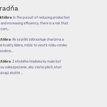
radňa
októbra
:
In the pursuit of reducing production
and increasing efficiency, there is a risk that
com...
któbra
:
Ak sa príliš zdôrazňuje charizma a
 kvality lídera, môže to viesť k riziku vzniku
osobno...
któbra
:
Z etického hľadiska by malo byť
tou zabezpečenie, aby všetci piloti, ktorí
vajú zložité ...