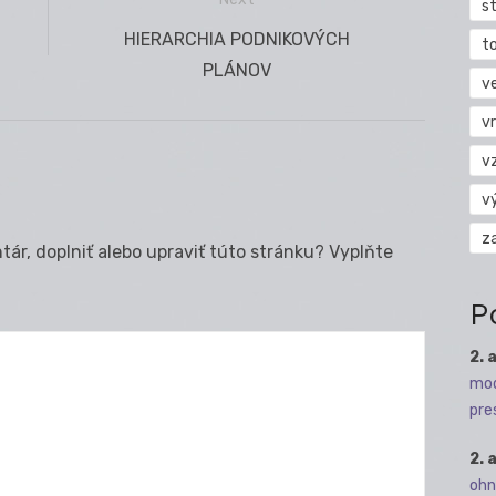
s
Next
HIERARCHIA PODNIKOVÝCH
t
post:
PLÁNOV
v
vr
v
v
z
ár, doplniť alebo upraviť túto stránku? Vyplňte
P
2. 
mod
pre
2. 
ohn