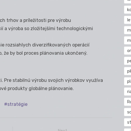
k
l
h trhov a príležitosti pre výrobu
ií a výroba so zložitejšími technologickými
m
m
e rozsiahlych diverzifikovaných operácií
o
o, že by bol proces plánovania ukončený.
pe
pi
. Pre stabilnú výrobu svojich výrobkov využíva
p
ové produkty globálne plánovanie.
ri
R
stratégie
s
st
Next