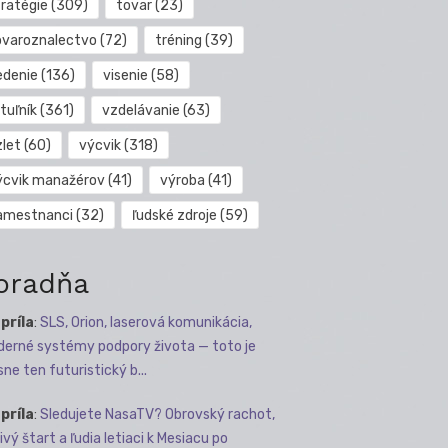
tratégie
(309)
tovar
(23)
ovaroznalectvo
(72)
tréning
(39)
edenie
(136)
visenie
(58)
tuľník
(361)
vzdelávanie
(63)
zlet
(60)
výcvik
(318)
ýcvik manažérov
(41)
výroba
(41)
amestnanci
(32)
ľudské zdroje
(59)
oradňa
apríla
:
SLS, Orion, laserová komunikácia,
erné systémy podpory života — toto je
sne ten futuristický b...
apríla
:
Sledujete NasaTV? Obrovský rachot,
ivý štart a ľudia letiaci k Mesiacu po