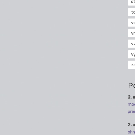
s
t
v
vr
v
v
z
P
2. 
mod
pre
2. 
ohn