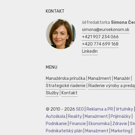
KONTAKT
šéfredaktorka
Simona Če
simona@euroekonom.sk
+421 907 234 066
+420 774 699 168
LinkedIn
MENU
Manažérska príručka
|
Manažment
|
Manažér
|
Strategické riadenie
|
Riadenie výroby a preda
Služby
|
Kontakt
© 2010 - 2026
SEO
|
Reklama a PR
|
Vrtuľníky
|
Autoškola
|
Reality
|
Manažment
|
Prijímáčky
|
Podnikanie
|
Financie
|
Ekonomika
|
Zdravie
|
S
Podnikateľský plán
|
Manažment
|
Marketing
|