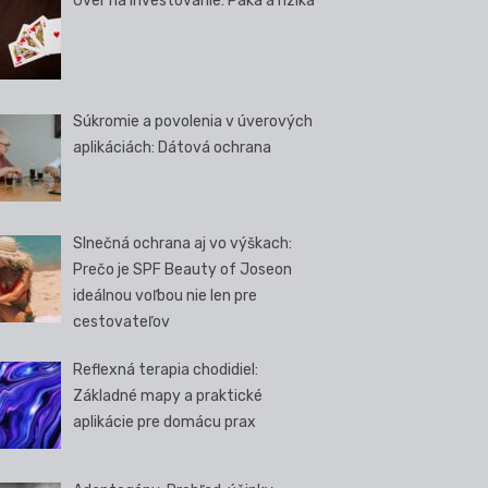
Úver na investovanie: Páka a riziká
Súkromie a povolenia v úverových
aplikáciách: Dátová ochrana
Slnečná ochrana aj vo výškach:
Prečo je SPF Beauty of Joseon
ideálnou voľbou nie len pre
cestovateľov
Reflexná terapia chodidiel:
Základné mapy a praktické
aplikácie pre domácu prax