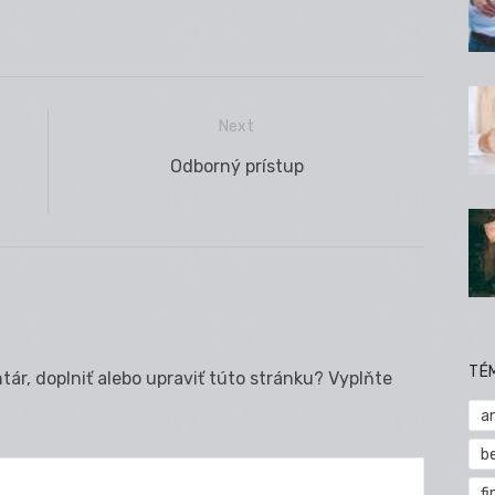
Next
Next
Odborný prístup
post:
TÉ
ár, doplniť alebo upraviť túto stránku? Vyplňte
a
b
fi