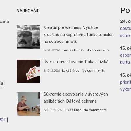
Po
NAJNOVŠIE
24. 
saná
Kreatín pre wellness: Využitie
costs 
kreatínu na kognitívne funkcie, nielen
some 
na svalovú hmotu
15. o
3. 8. 2026
Tomáš Hudák
No comments
osobné
Úver na investovanie: Páka a riziká
kultu 
2. 8. 2026
Lukáš Kroc
No comments
15. o
priori
ja
|
vykoná
Súkromie a povolenia v úverových
aplikáciách: Dátová ochrana
30. 7. 2026
Lukáš Kroc
No comments
WOT
|