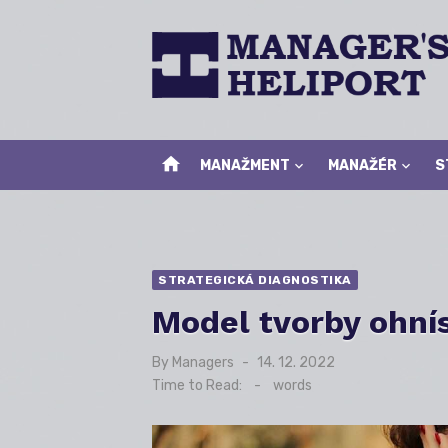
Skip
to
content
home
MANAŽMENT
MANAŽÉR
S
STRATEGICKÁ DIAGNOSTIKA
Model tvorby ohní
By
Managers
Posted
14. 12. 2022
on
Time to Read:
-
words