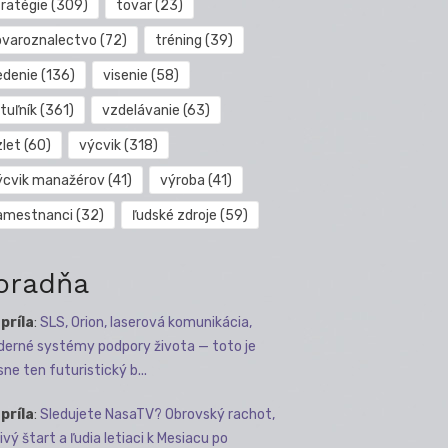
tratégie
(309)
tovar
(23)
ovaroznalectvo
(72)
tréning
(39)
edenie
(136)
visenie
(58)
tuľník
(361)
vzdelávanie
(63)
zlet
(60)
výcvik
(318)
ýcvik manažérov
(41)
výroba
(41)
amestnanci
(32)
ľudské zdroje
(59)
oradňa
apríla
:
SLS, Orion, laserová komunikácia,
erné systémy podpory života — toto je
sne ten futuristický b...
apríla
:
Sledujete NasaTV? Obrovský rachot,
ivý štart a ľudia letiaci k Mesiacu po