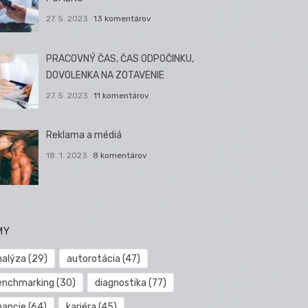
27. 5. 2023
13 komentárov
PRACOVNÝ ČAS, ČAS ODPOČINKU,
DOVOLENKA NA ZOTAVENIE
27. 5. 2023
11 komentárov
Reklama a médiá
18. 1. 2023
8 komentárov
MY
nalýza
(29)
autorotácia
(47)
enchmarking
(30)
diagnostika
(77)
nancie
(64)
kariéra
(45)