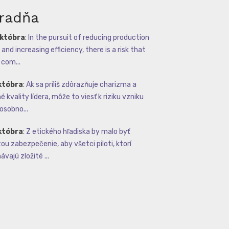
radňa
októbra
:
In the pursuit of reducing production
and increasing efficiency, there is a risk that
com...
któbra
:
Ak sa príliš zdôrazňuje charizma a
 kvality lídera, môže to viesť k riziku vzniku
osobno...
któbra
:
Z etického hľadiska by malo byť
tou zabezpečenie, aby všetci piloti, ktorí
vajú zložité ...