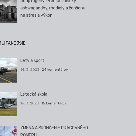
Adaptogény: Prehľad, účinky
ashwagandhy, rhodioly a ženšenu
na stres a výkon
JČÍTANEJŠIE
Lety a šport
14. 3. 2023
24 komentárov
Letecká škola
16. 3. 2023
15 komentárov
ZMENA A SKONČENIE PRACOVNÉHO
POMERU