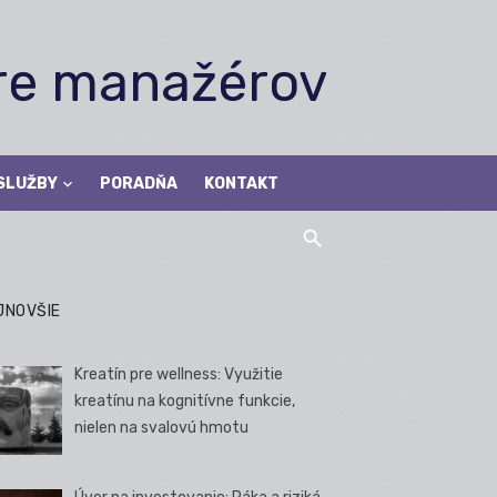
pre manažérov
SLUŽBY
PORADŇA
KONTAKT
JNOVŠIE
Kreatín pre wellness: Využitie
kreatínu na kognitívne funkcie,
nielen na svalovú hmotu