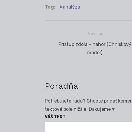
Tag:
analýza
Previous
Navigácia
Previous
Prístup zdola – nahor (Ohniskový
v
post:
model)
článku
Poradňa
Potrebujete radu? Chcete pridať koment
textové pole nižšie. Ďakujeme ♥
VÁŠ TEXT