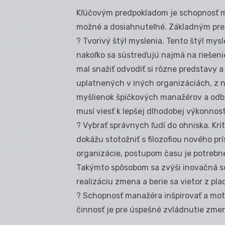
Kľúčovým predpokladom je schopnosť ma
možné a dosiahnuteľné. Základným pre
? Tvorivý štýl myslenia. Tento štýl my
nakoľko sa sústreďujú najmä na riešeni
mal snažiť odvodiť si rôzne predstavy 
uplatnených v iných organizáciách, z 
myšlienok špičkových manažérov a odbor
musí viesť k lepšej dlhodobej výkonnost
? Vybrať správnych ľudí do ohniska. Krit
dokážu stotožniť s filozofiou nového pr
organizácie, postupom času je potrebné
Takýmto spôsobom sa zvýši inovačná sc
realizáciu zmena a berie sa vietor z pl
? Schopnosť manažéra inšpirovať a mot
činnosť je pre úspešné zvládnutie zmen