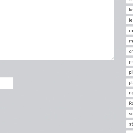
k
l
m
m
o
pe
pi
p
ri
R
s
st