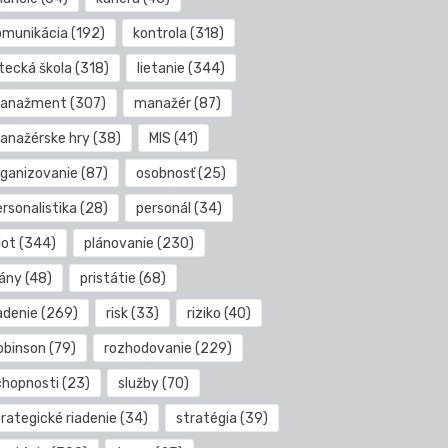
omunikácia
(192)
kontrola
(318)
etecká škola
(318)
lietanie
(344)
anažment
(307)
manažér
(87)
anažérske hry
(38)
MIS
(41)
rganizovanie
(87)
osobnosť
(25)
rsonalistika
(28)
personál
(34)
lot
(344)
plánovanie
(230)
lány
(48)
pristátie
(68)
adenie
(269)
risk
(33)
riziko
(40)
obinson
(79)
rozhodovanie
(229)
chopnosti
(23)
služby
(70)
rategické riadenie
(34)
stratégia
(39)