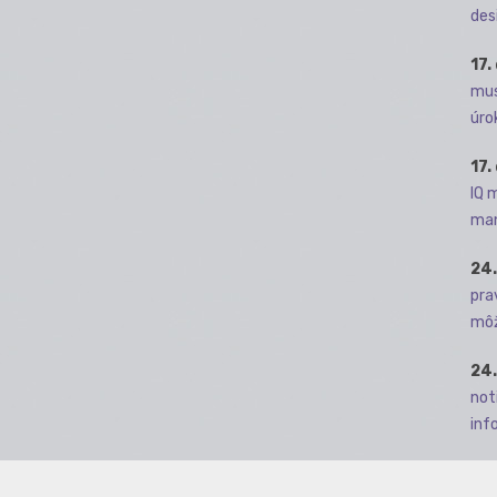
des
17.
mus
úro
17.
IQ 
man
24.
pra
môž
24.
not
info