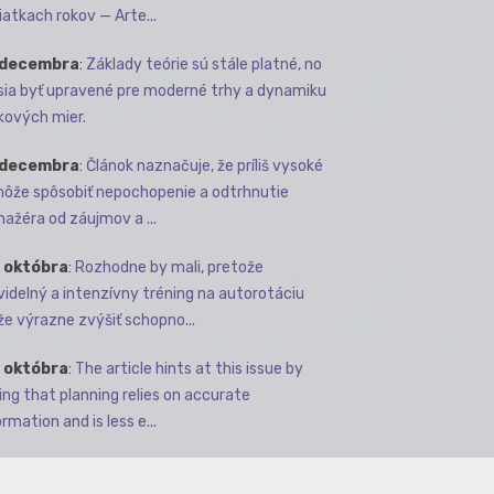
iatkach rokov — Arte...
 decembra
:
Základy teórie sú stále platné, no
ia byť upravené pre moderné trhy a dynamiku
kových mier.
 decembra
:
Článok naznačuje, že príliš vysoké
môže spôsobiť nepochopenie a odtrhnutie
ažéra od záujmov a ...
 októbra
:
Rozhodne by mali, pretože
videlný a intenzívny tréning na autorotáciu
e výrazne zvýšiť schopno...
 októbra
:
The article hints at this issue by
ing that planning relies on accurate
rmation and is less e...