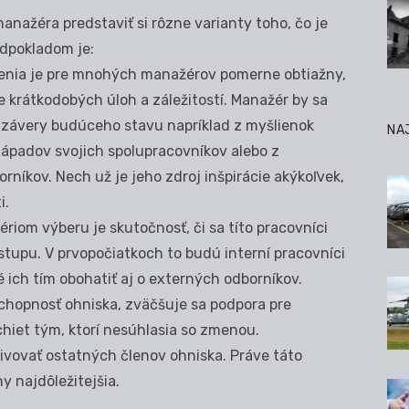
nažéra predstaviť si rôzne varianty toho, čo je
dpokladom je:
slenia je pre mnohých manažérov pomerne obtiažny,
e krátkodobých úloh a záležitostí. Manažér by sa
a závery budúceho stavu napríklad z myšlienok
NA
nápadov svojich spolupracovníkov alebo z
níkov. Nech už je jeho zdroj inšpirácie akýkoľvek,
i.
ériom výberu je skutočnosť, či sa títo pracovníci
ístupu. V prvopočiatkoch to budú interní pracovníci
 ich tím obohatiť aj o externých odborníkov.
hopnosť ohniska, zväčšuje sa podpora pre
achiet tým, ktorí nesúhlasia so zmenou.
ivovať ostatných členov ohniska. Práve táto
y najdôležitejšia.