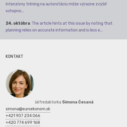
intenzívny tréning na autorotáciu môže výrazne zvýšiť
schopno...
24. októbra
:
The article hints at this issue by noting that
planning relies on accurate information and is less e...
KONTAKT
šéfredaktorka
Simona Česaná
simona@euroekonom.sk
+421 907 234 066
+420 774 699 168