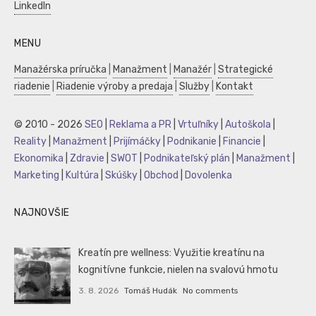
LinkedIn
MENU
Manažérska príručka
|
Manažment
|
Manažér
|
Strategické
riadenie
|
Riadenie výroby a predaja
|
Služby
|
Kontakt
© 2010 - 2026
SEO
|
Reklama a PR
|
Vrtuľníky
|
Autoškola
|
Reality
|
Manažment
|
Prijímáčky
|
Podnikanie
|
Financie
|
Ekonomika
|
Zdravie
|
SWOT
|
Podnikateľský plán
|
Manažment
|
Marketing
|
Kultúra
|
Skúšky
|
Obchod
|
Dovolenka
NAJNOVŠIE
Kreatín pre wellness: Využitie kreatínu na
kognitívne funkcie, nielen na svalovú hmotu
3. 8. 2026
Tomáš Hudák
No comments