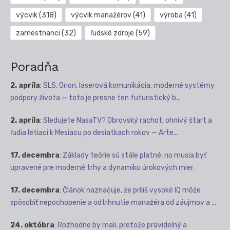
výcvik
(318)
výcvik manažérov
(41)
výroba
(41)
zamestnanci
(32)
ľudské zdroje
(59)
Poradňa
2. apríla
:
SLS, Orion, laserová komunikácia, moderné systémy
podpory života — toto je presne ten futuristický b...
2. apríla
:
Sledujete NasaTV? Obrovský rachot, ohnivý štart a
ľudia letiaci k Mesiacu po desiatkach rokov — Arte...
17. decembra
:
Základy teórie sú stále platné, no musia byť
upravené pre moderné trhy a dynamiku úrokových mier.
17. decembra
:
Článok naznačuje, že príliš vysoké IQ môže
spôsobiť nepochopenie a odtrhnutie manažéra od záujmov a ...
24. októbra
:
Rozhodne by mali, pretože pravidelný a