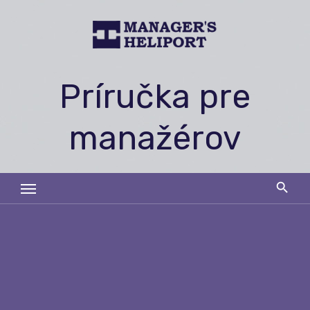
Skip
to
content
Príručka pre
manažérov