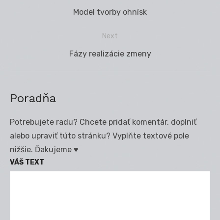
Navigácia
Previous
Model tvorby ohnísk
v
post:
článku
Next
Next
Fázy realizácie zmeny
post:
Poradňa
Potrebujete radu? Chcete pridať komentár, doplniť
alebo upraviť túto stránku? Vyplňte textové pole
nižšie. Ďakujeme ♥
VÁŠ TEXT