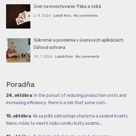
Úver na investovanie: Páka a riziká
2. 8. 2026
Lukáš Kroc
No comments
Súkromie a povolenia v úverových aplikáciách:
Dátová ochrana
30. 7. 2026
Lukáš Kroc
No comments
Poradňa
24. októbra
:
In the pursuit of reducing production costs and
increasing efficiency, there is a risk that some com...
15. októbra
:
Ak sa príliš zdôrazňuje charizma a osobné kvality
lídera, môže to viesť k riziku vzniku kultu osobno...