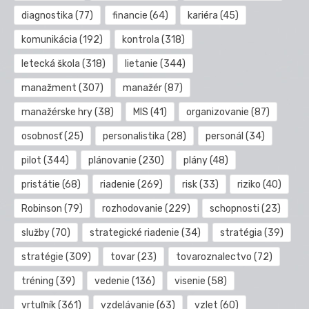
diagnostika
(77)
financie
(64)
kariéra
(45)
komunikácia
(192)
kontrola
(318)
letecká škola
(318)
lietanie
(344)
manažment
(307)
manažér
(87)
manažérske hry
(38)
MIS
(41)
organizovanie
(87)
osobnosť
(25)
personalistika
(28)
personál
(34)
pilot
(344)
plánovanie
(230)
plány
(48)
pristátie
(68)
riadenie
(269)
risk
(33)
riziko
(40)
Robinson
(79)
rozhodovanie
(229)
schopnosti
(23)
služby
(70)
strategické riadenie
(34)
stratégia
(39)
stratégie
(309)
tovar
(23)
tovaroznalectvo
(72)
tréning
(39)
vedenie
(136)
visenie
(58)
vrtuľník
(361)
vzdelávanie
(63)
vzlet
(60)