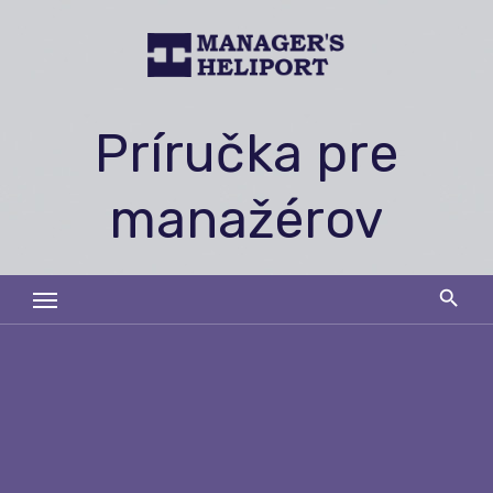
Skip
to
content
Príručka pre
manažérov