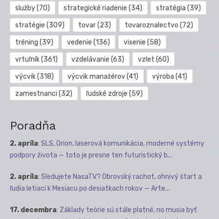
služby
(70)
strategické riadenie
(34)
stratégia
(39)
stratégie
(309)
tovar
(23)
tovaroznalectvo
(72)
tréning
(39)
vedenie
(136)
visenie
(58)
vrtuľník
(361)
vzdelávanie
(63)
vzlet
(60)
výcvik
(318)
výcvik manažérov
(41)
výroba
(41)
zamestnanci
(32)
ľudské zdroje
(59)
Poradňa
2. apríla
:
SLS, Orion, laserová komunikácia, moderné systémy
podpory života — toto je presne ten futuristický b...
2. apríla
:
Sledujete NasaTV? Obrovský rachot, ohnivý štart a
ľudia letiaci k Mesiacu po desiatkach rokov — Arte...
17. decembra
:
Základy teórie sú stále platné, no musia byť