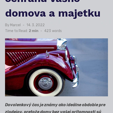
domova a majetku
By
Marcel
Posted
14. 3. 2022
on
Time to Read:
2 min
-
423
words
Dovolenkový čas je známy ako ideálne obdobie pre
zlodejov, pretože domy bez vašej prítomnosti sú