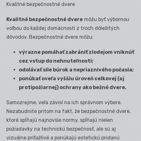
Kvalitné bezpečnostné dvere
Kvalitné bezpečnostné dvere
môžu byť výbornou
voľbou do každej domácnosti z troch dôležitých
dôvodov. Bezpečnostné dvere môžu:
výrazne pomáhať zabrániť zlodejom vniknúť
cez vstup do nehnuteľnosti;
odolávať sile búrok a nepriaznivého počasia;
ponúkať oveľa vyššiu úroveň celkovej (aj
protipožiarnej) ochrany ako bežné dvere.
Samozrejme, veľa závisí na ich správnom výbere.
Nezabudnite pritom na fakt, že bezpečnostné dvere,
ktoré spĺňajú najnovšie normy, spĺňajú nielen
požiadavky na technickú bezpečnosť, ale sú aj
vizuálne príťažlivé a ponúkajú estetickú pridanú