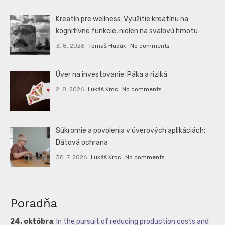
Kreatín pre wellness: Využitie kreatínu na
kognitívne funkcie, nielen na svalovú hmotu
3. 8. 2026
Tomáš Hudák
No comments
Úver na investovanie: Páka a riziká
2. 8. 2026
Lukáš Kroc
No comments
Súkromie a povolenia v úverových aplikáciách:
Dátová ochrana
30. 7. 2026
Lukáš Kroc
No comments
Poradňa
24. októbra
:
In the pursuit of reducing production costs and