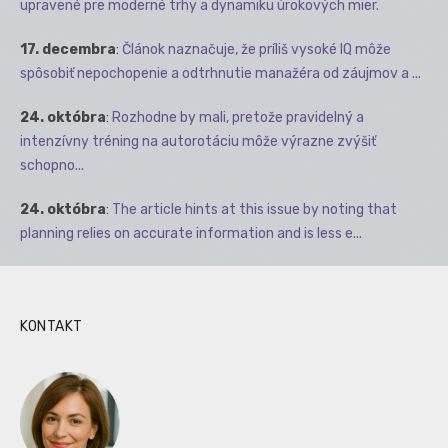
upravené pre moderné trhy a dynamiku úrokových mier.
17. decembra
:
Článok naznačuje, že príliš vysoké IQ môže
spôsobiť nepochopenie a odtrhnutie manažéra od záujmov a ...
24. októbra
:
Rozhodne by mali, pretože pravidelný a
intenzívny tréning na autorotáciu môže výrazne zvýšiť
schopno...
24. októbra
:
The article hints at this issue by noting that
planning relies on accurate information and is less e...
KONTAKT