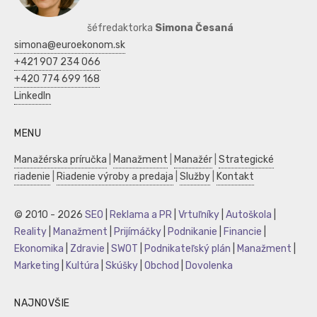
šéfredaktorka
Simona Česaná
simona@euroekonom.sk
+421 907 234 066
+420 774 699 168
LinkedIn
MENU
Manažérska príručka
|
Manažment
|
Manažér
|
Strategické
riadenie
|
Riadenie výroby a predaja
|
Služby
|
Kontakt
© 2010 - 2026
SEO
|
Reklama a PR
|
Vrtuľníky
|
Autoškola
|
Reality
|
Manažment
|
Prijímáčky
|
Podnikanie
|
Financie
|
Ekonomika
|
Zdravie
|
SWOT
|
Podnikateľský plán
|
Manažment
|
Marketing
|
Kultúra
|
Skúšky
|
Obchod
|
Dovolenka
NAJNOVŠIE