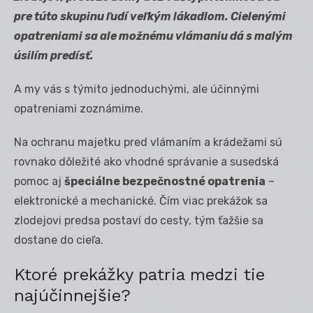
pre túto skupinu ľudí veľkým lákadlom. Cielenými
opatreniami sa ale možnému vlámaniu dá s malým
úsilím predísť.
A my vás s týmito jednoduchými, ale účinnými
opatreniami zoznámime.
Na ochranu majetku pred vlámaním a krádežami sú
rovnako dôležité ako vhodné správanie a susedská
pomoc aj
špeciálne bezpečnostné opatrenia
–
elektronické a mechanické. Čím viac prekážok sa
zlodejovi predsa postaví do cesty, tým ťažšie sa
dostane do cieľa.
Ktoré prekážky patria medzi tie
najúčinnejšie?