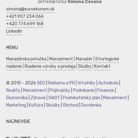
šéfredaktorka
Simona Česaná
simona@euroekonom.sk
+421 907 234 066
+420 774 699 168
LinkedIn
MENU
Manažérska príručka
|
Manažment
|
Manažér
|
Strategické
riadenie
|
Riadenie výroby a predaja
|
Služby
|
Kontakt
© 2010 - 2026
SEO
|
Reklama a PR
|
Vrtuľníky
|
Autoškola
|
Reality
|
Manažment
|
Prijímáčky
|
Podnikanie
|
Financie
|
Ekonomika
|
Zdravie
|
SWOT
|
Podnikateľský plán
|
Manažment
|
Marketing
|
Kultúra
|
Skúšky
|
Obchod
|
Dovolenka
NAJNOVŠIE