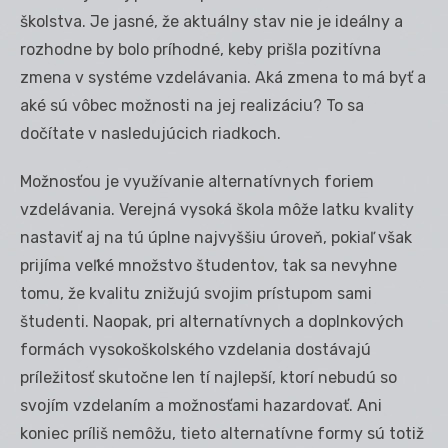
školstva. Je jasné, že aktuálny stav nie je ideálny a
rozhodne by bolo príhodné, keby prišla pozitívna
zmena v systéme vzdelávania. Aká zmena to má byť a
aké sú vôbec možnosti na jej realizáciu? To sa
dočítate v nasledujúcich riadkoch.
Možnosťou je využívanie alternatívnych foriem
vzdelávania. Verejná vysoká škola môže latku kvality
nastaviť aj na tú úplne najvyššiu úroveň, pokiaľ však
prijíma veľké množstvo študentov, tak sa nevyhne
tomu, že kvalitu znižujú svojim prístupom sami
študenti. Naopak, pri alternatívnych a doplnkových
formách vysokoškolského vzdelania dostávajú
príležitosť skutočne len tí najlepší, ktorí nebudú so
svojím vzdelaním a možnosťami hazardovať. Ani
koniec príliš nemôžu, tieto alternatívne formy sú totiž