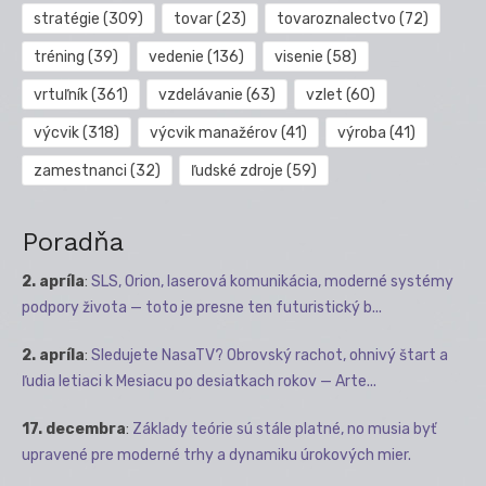
stratégie
(309)
tovar
(23)
tovaroznalectvo
(72)
tréning
(39)
vedenie
(136)
visenie
(58)
vrtuľník
(361)
vzdelávanie
(63)
vzlet
(60)
výcvik
(318)
výcvik manažérov
(41)
výroba
(41)
zamestnanci
(32)
ľudské zdroje
(59)
Poradňa
2. apríla
:
SLS, Orion, laserová komunikácia, moderné systémy
podpory života — toto je presne ten futuristický b...
2. apríla
:
Sledujete NasaTV? Obrovský rachot, ohnivý štart a
ľudia letiaci k Mesiacu po desiatkach rokov — Arte...
17. decembra
:
Základy teórie sú stále platné, no musia byť
upravené pre moderné trhy a dynamiku úrokových mier.