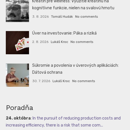
Kreatín pre wellness: Využitie kreatínu na
kognitívne funkcie, nielen na svalovú hmotu
3. 8. 2026
Tomáš Hudák
No comments
Úver na investovanie: Páka a riziká
2. 8. 2026
Lukáš Kroc
No comments
Súkromie a povolenia v úverových aplikáciách:
Dátová ochrana
30. 7. 2026
Lukáš Kroc
No comments
Poradňa
24. októbra
:
In the pursuit of reducing production costs and
increasing efficiency, there is a risk that some com...