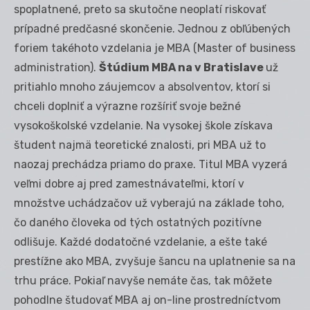
spoplatnené, preto sa skutočne neoplatí riskovať
prípadné predčasné skončenie. Jednou z obľúbených
foriem takéhoto vzdelania je MBA (Master of business
administration).
Štúdium MBA na v Bratislave
už
pritiahlo mnoho záujemcov a absolventov, ktorí si
chceli doplniť a výrazne rozšíriť svoje bežné
vysokoškolské vzdelanie. Na vysokej škole získava
študent najmä teoretické znalosti, pri MBA už to
naozaj prechádza priamo do praxe. Titul MBA vyzerá
veľmi dobre aj pred zamestnávateľmi, ktorí v
množstve uchádzačov už vyberajú na základe toho,
čo daného človeka od tých ostatných pozitívne
odlišuje. Každé dodatočné vzdelanie, a ešte také
prestížne ako MBA, zvyšuje šancu na uplatnenie sa na
trhu práce. Pokiaľ navyše nemáte čas, tak môžete
pohodlne študovať MBA aj on-line prostredníctvom