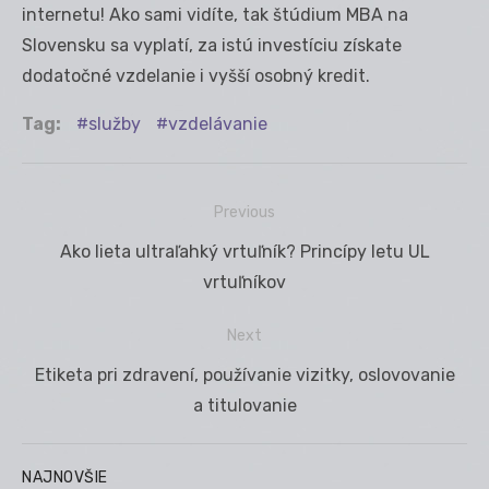
internetu! Ako sami vidíte, tak štúdium MBA na
Slovensku sa vyplatí, za istú investíciu získate
dodatočné vzdelanie i vyšší osobný kredit.
Tag:
služby
vzdelávanie
Previous
Navigácia
Previous
Ako lieta ultraľahký vrtuľník? Princípy letu UL
v
post:
vrtuľníkov
článku
Next
Next
Etiketa pri zdravení, používanie vizitky, oslovovanie
post:
a titulovanie
NAJNOVŠIE