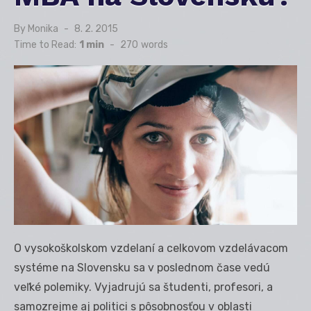
By
Monika
Posted
8. 2. 2015
on
Time to Read:
1 min
-
270
words
O vysokoškolskom vzdelaní a celkovom vzdelávacom
systéme na Slovensku sa v poslednom čase vedú
veľké polemiky. Vyjadrujú sa študenti, profesori, a
samozrejme aj politici s pôsobnosťou v oblasti