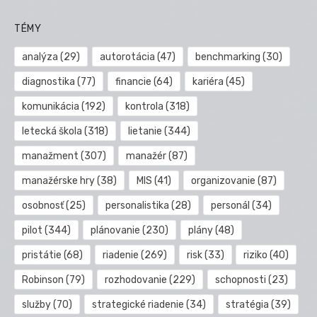
TÉMY
analýza
(29)
autorotácia
(47)
benchmarking
(30)
diagnostika
(77)
financie
(64)
kariéra
(45)
komunikácia
(192)
kontrola
(318)
letecká škola
(318)
lietanie
(344)
manažment
(307)
manažér
(87)
manažérske hry
(38)
MIS
(41)
organizovanie
(87)
osobnosť
(25)
personalistika
(28)
personál
(34)
pilot
(344)
plánovanie
(230)
plány
(48)
pristátie
(68)
riadenie
(269)
risk
(33)
riziko
(40)
Robinson
(79)
rozhodovanie
(229)
schopnosti
(23)
služby
(70)
strategické riadenie
(34)
stratégia
(39)