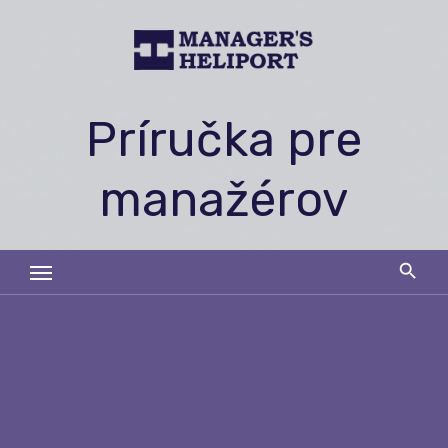
Skip
to
content
Príručka pre
manažérov