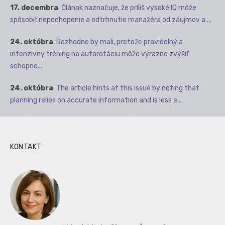
17. decembra
:
Článok naznačuje, že príliš vysoké IQ môže
spôsobiť nepochopenie a odtrhnutie manažéra od záujmov a ...
24. októbra
:
Rozhodne by mali, pretože pravidelný a
intenzívny tréning na autorotáciu môže výrazne zvýšiť
schopno...
24. októbra
:
The article hints at this issue by noting that
planning relies on accurate information and is less e...
KONTAKT