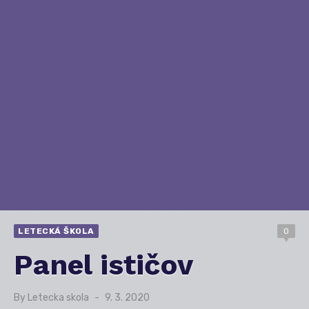
LETECKÁ ŠKOLA
0
Panel ističov
By
Letecka skola
Posted
9. 3. 2020