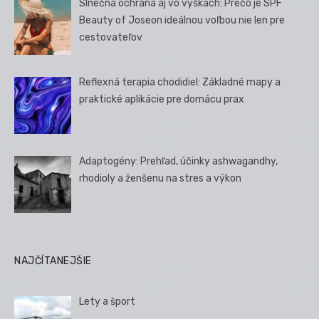
Slnečná ochrana aj vo výškach: Prečo je SPF
Beauty of Joseon ideálnou voľbou nie len pre
cestovateľov
Reflexná terapia chodidiel: Základné mapy a
praktické aplikácie pre domácu prax
Adaptogény: Prehľad, účinky ashwagandhy,
rhodioly a ženšenu na stres a výkon
NAJČÍTANEJŠIE
Lety a šport