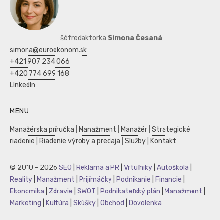
šéfredaktorka
Simona Česaná
simona@euroekonom.sk
+421 907 234 066
+420 774 699 168
LinkedIn
MENU
Manažérska príručka
|
Manažment
|
Manažér
|
Strategické
riadenie
|
Riadenie výroby a predaja
|
Služby
|
Kontakt
© 2010 - 2026
SEO
|
Reklama a PR
|
Vrtuľníky
|
Autoškola
|
Reality
|
Manažment
|
Prijímáčky
|
Podnikanie
|
Financie
|
Ekonomika
|
Zdravie
|
SWOT
|
Podnikateľský plán
|
Manažment
|
Marketing
|
Kultúra
|
Skúšky
|
Obchod
|
Dovolenka