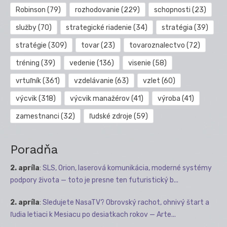
Robinson
(79)
rozhodovanie
(229)
schopnosti
(23)
služby
(70)
strategické riadenie
(34)
stratégia
(39)
stratégie
(309)
tovar
(23)
tovaroznalectvo
(72)
tréning
(39)
vedenie
(136)
visenie
(58)
vrtuľník
(361)
vzdelávanie
(63)
vzlet
(60)
výcvik
(318)
výcvik manažérov
(41)
výroba
(41)
zamestnanci
(32)
ľudské zdroje
(59)
Poradňa
2. apríla
:
SLS, Orion, laserová komunikácia, moderné systémy
podpory života — toto je presne ten futuristický b...
2. apríla
:
Sledujete NasaTV? Obrovský rachot, ohnivý štart a
ľudia letiaci k Mesiacu po desiatkach rokov — Arte...