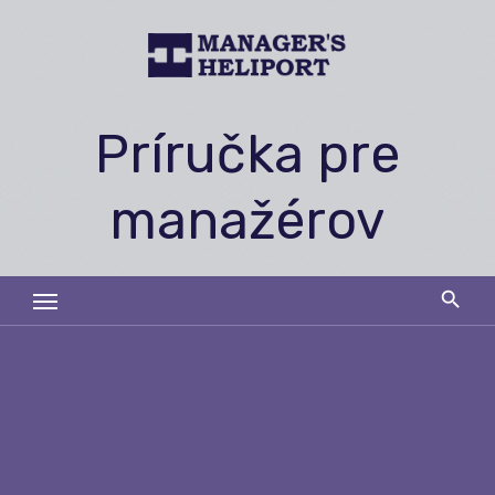
Skip
to
content
Príručka pre
manažérov