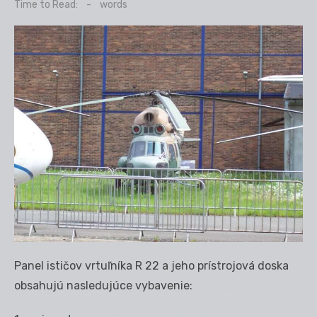
on
Time to Read:
-
words
Panel ističov vrtuľníka R 22 a jeho prístrojová doska
obsahujú nasledujúce vybavenie: