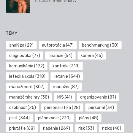
18. 1. 2023
8 komentárov
TÉMY
analýza
(29)
autorotácia
(47)
benchmarking
(30)
diagnostika
(77)
financie
(64)
kariéra
(45)
komunikácia
(192)
kontrola
(318)
letecká škola
(318)
lietanie
(344)
manažment
(307)
manažér
(87)
manažérske hry
(38)
MIS
(41)
organizovanie
(87)
osobnosť
(25)
personalistika
(28)
personál
(34)
pilot
(344)
plánovanie
(230)
plány
(48)
pristátie
(68)
riadenie
(269)
risk
(33)
riziko
(40)