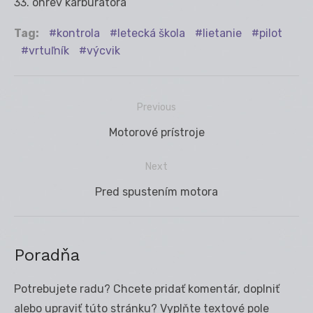
33. ohrev karburátora
Tag:
kontrola
letecká škola
lietanie
pilot
vrtuľník
výcvik
Previous
Navigácia
Previous
Motorové prístroje
v
post:
článku
Next
Next
Pred spustením motora
post:
Poradňa
Potrebujete radu? Chcete pridať komentár, doplniť
alebo upraviť túto stránku? Vyplňte textové pole