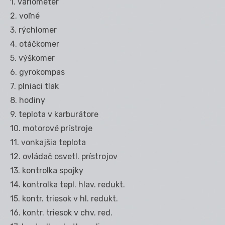
1. variometer
2. voľné
3. rýchlomer
4. otáčkomer
5. výškomer
6. gyrokompas
7. plniaci tlak
8. hodiny
9. teplota v karburátore
10. motorové prístroje
11. vonkajšia teplota
12. ovládač osvetl. prístrojov
13. kontrolka spojky
14. kontrolka tepl. hlav. redukt.
15. kontr. triesok v hl. redukt.
16. kontr. triesok v chv. red.