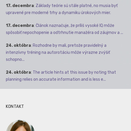
17. decembra
:
Základy teórie sú stále platné, no musia byť
upravené pre moderné trhy a dynamiku úrokových mier.
17. decembra
:
Článok naznačuje, že príliš vysoké IQ môže
spôsobiť nepochopenie a odtrhnutie manažéra od záujmov a ...
24. októbra
:
Rozhodne by mali, pretože pravidelný a
intenzívny tréning na autorotáciu môže výrazne zvýšiť
schopno...
24. októbra
:
The article hints at this issue by noting that
planning relies on accurate information and is less e...
KONTAKT