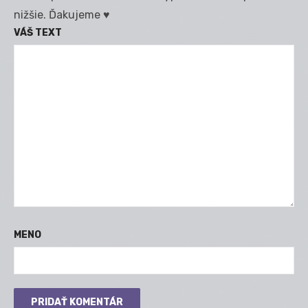
nižšie. Ďakujeme ♥
VÁŠ TEXT
MENO