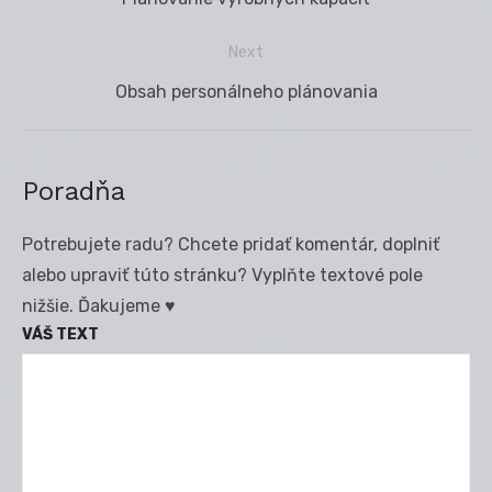
v
post:
článku
Next
Next
Obsah personálneho plánovania
post:
Poradňa
Potrebujete radu? Chcete pridať komentár, doplniť
alebo upraviť túto stránku? Vyplňte textové pole
nižšie. Ďakujeme ♥
VÁŠ TEXT