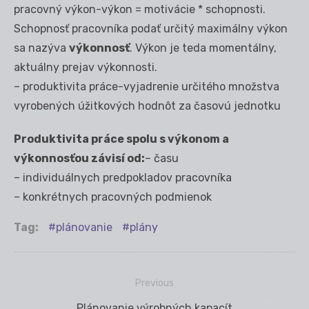
pracovný výkon-výkon = motivácie * schopnosti.
Schopnosť pracovníka podať určitý maximálny výkon
sa nazýva
výkonnosť
. Výkon je teda momentálny,
aktuálny prejav výkonnosti.
– produktivita práce-vyjadrenie určitého množstva
vyrobených úžitkových hodnôt za časovú jednotku
Produktivita práce spolu s výkonom a
výkonnosťou závisí od:
– času
– individuálnych predpokladov pracovníka
– konkrétnych pracovných podmienok
Tag:
plánovanie
plány
Previous
Navigácia
Previous
Plánovanie výrobných kapacít