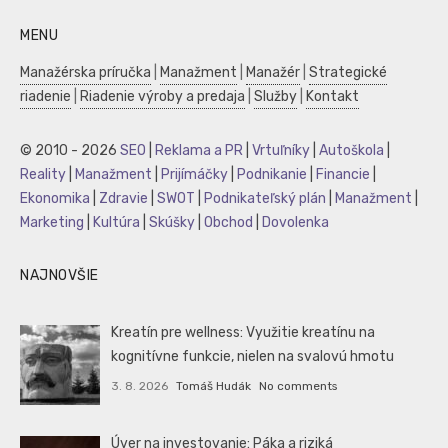
MENU
Manažérska príručka
|
Manažment
|
Manažér
|
Strategické
riadenie
|
Riadenie výroby a predaja
|
Služby
|
Kontakt
© 2010 - 2026
SEO
|
Reklama a PR
|
Vrtuľníky
|
Autoškola
|
Reality
|
Manažment
|
Prijímáčky
|
Podnikanie
|
Financie
|
Ekonomika
|
Zdravie
|
SWOT
|
Podnikateľský plán
|
Manažment
|
Marketing
|
Kultúra
|
Skúšky
|
Obchod
|
Dovolenka
NAJNOVŠIE
Kreatín pre wellness: Využitie kreatínu na
kognitívne funkcie, nielen na svalovú hmotu
3. 8. 2026
Tomáš Hudák
No comments
Úver na investovanie: Páka a riziká