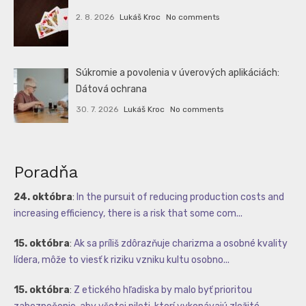
2. 8. 2026
Lukáš Kroc
No comments
Súkromie a povolenia v úverových aplikáciách:
Dátová ochrana
30. 7. 2026
Lukáš Kroc
No comments
Poradňa
24. októbra
:
In the pursuit of reducing production costs and
increasing efficiency, there is a risk that some com...
15. októbra
:
Ak sa príliš zdôrazňuje charizma a osobné kvality
lídera, môže to viesť k riziku vzniku kultu osobno...
15. októbra
:
Z etického hľadiska by malo byť prioritou