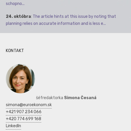
schopno...
24. októbra
:
The article hints at this issue by noting that
planning relies on accurate information and is less e...
KONTAKT
šéfredaktorka
Simona Česaná
simona@euroekonom.sk
+421 907 234 066
+420 774 699 168
LinkedIn