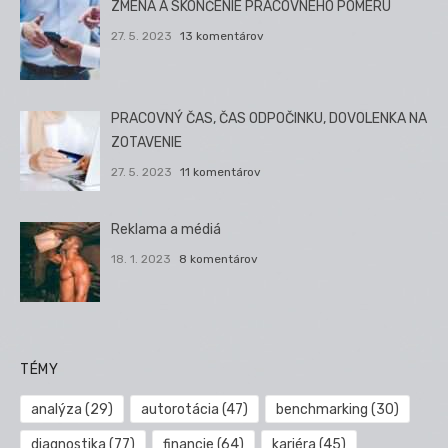
ZMENA A SKONČENIE PRACOVNÉHO POMERU
27. 5. 2023
13 komentárov
PRACOVNÝ ČAS, ČAS ODPOČINKU, DOVOLENKA NA
ZOTAVENIE
27. 5. 2023
11 komentárov
Reklama a médiá
18. 1. 2023
8 komentárov
TÉMY
analýza
(29)
autorotácia
(47)
benchmarking
(30)
diagnostika
(77)
financie
(64)
kariéra
(45)