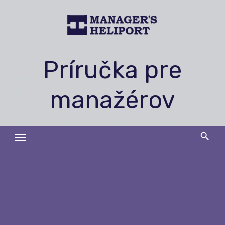
Skip
to
content
Príručka pre
manažérov