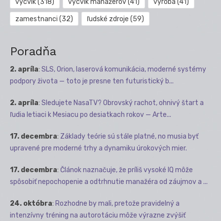
výcvik
(318)
výcvik manažérov
(41)
výroba
(41)
zamestnanci
(32)
ľudské zdroje
(59)
Poradňa
2. apríla
:
SLS, Orion, laserová komunikácia, moderné systémy
podpory života — toto je presne ten futuristický b...
2. apríla
:
Sledujete NasaTV? Obrovský rachot, ohnivý štart a
ľudia letiaci k Mesiacu po desiatkach rokov — Arte...
17. decembra
:
Základy teórie sú stále platné, no musia byť
upravené pre moderné trhy a dynamiku úrokových mier.
17. decembra
:
Článok naznačuje, že príliš vysoké IQ môže
spôsobiť nepochopenie a odtrhnutie manažéra od záujmov a ...
24. októbra
:
Rozhodne by mali, pretože pravidelný a
intenzívny tréning na autorotáciu môže výrazne zvýšiť