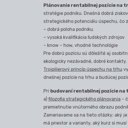
Plánovanie rentabilnej pozície na 
stratégie podniku. Dnešná dobrá zisková
strategického potenciálu úspechu, čo z
– dobrá poloha podniku
– vysoká kvalifikácia ľudských zdrojov
– know – how, vhodné technológie
Pre dobrú pozíciu sú dôležité aj osobitn
ekologicky nezávadné, dobré kontakty.
Trojpilierový princíp úspechu na trhu
vy
dnešnej pozície na trhu a budúcej pozíc
Pri
budovaní rentabilnej pozície na 
a)
filozofia strategického plánovania
– č
premietnutie vnútorného obrazu podnik
Zameriavame sa na tieto otázky: aký je 
má priestor a varianty, aký kurz si musí