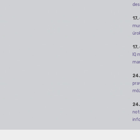
des
17.
mus
úro
17.
IQ 
man
24.
pra
môž
24.
not
info