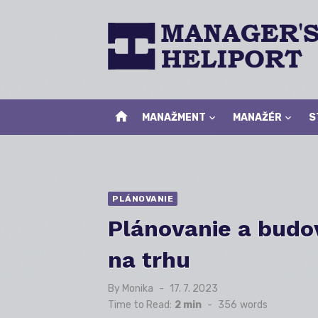
Skip
to
content
home
MANAŽMENT
MANAŽÉR
S
PLÁNOVANIE
Plánovanie a budov
na trhu
By
Monika
Posted
17. 7. 2023
on
Time to Read:
2 min
-
356
words