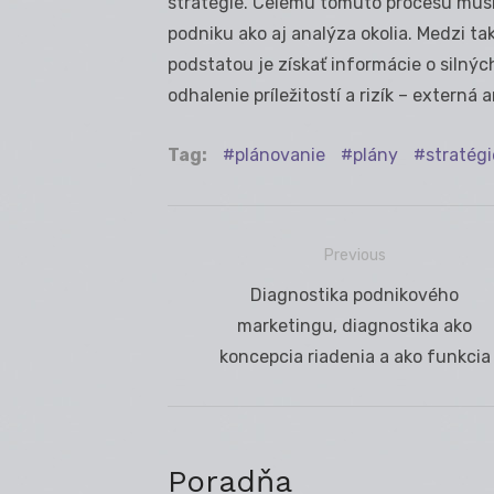
stratégie. Celému tomuto procesu mus
podniku ako aj analýza okolia. Medzi ta
podstatou je získať informácie o silnýc
odhalenie príležitostí a rizík – externá 
Tag:
plánovanie
plány
stratégi
Previous
Navigácia
Previous
Diagnostika podnikového
v
post:
marketingu, diagnostika ako
článku
koncepcia riadenia a ako funkcia
Poradňa