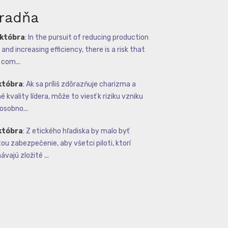
radňa
októbra
:
In the pursuit of reducing production
and increasing efficiency, there is a risk that
com...
któbra
:
Ak sa príliš zdôrazňuje charizma a
 kvality lídera, môže to viesť k riziku vzniku
osobno...
któbra
:
Z etického hľadiska by malo byť
tou zabezpečenie, aby všetci piloti, ktorí
vajú zložité ...