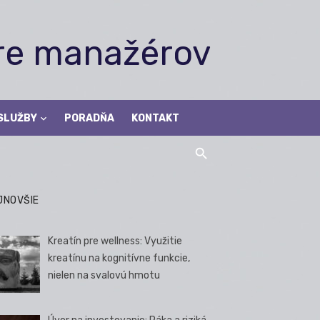
pre manažérov
SLUŽBY
PORADŇA
KONTAKT
JNOVŠIE
Kreatín pre wellness: Využitie
kreatínu na kognitívne funkcie,
nielen na svalovú hmotu