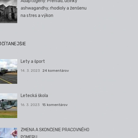
Adaptogény: Prehľad, účinky
ashwagandhy, rhodioly a ženšenu
na stres a výkon
JČÍTANEJŠIE
Lety a šport
14. 3. 2023
24 komentárov
Letecká škola
16. 3. 2023
15 komentárov
ZMENA A SKONČENIE PRACOVNÉHO
POMERU