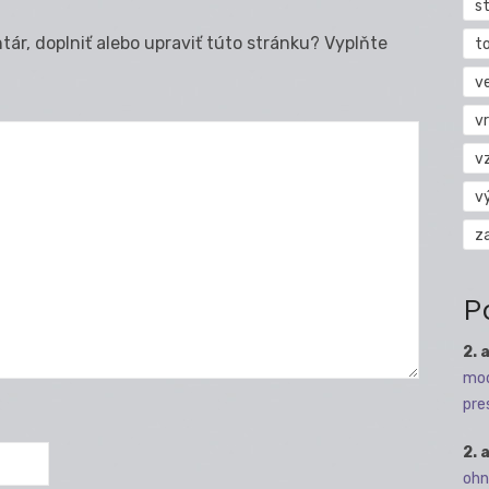
s
ár, doplniť alebo upraviť túto stránku? Vyplňte
t
v
vr
v
v
z
P
2. 
mod
pre
2. 
ohn