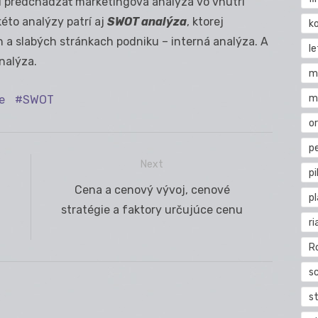
í predchádzať marketingová analýza vo vnútri
kéto analýzy patrí aj
SWOT analýza
, ktorej
k
h a slabých stránkach podniku – interná analýza. A
l
analýza.
m
m
e
SWOT
o
pe
Next
pi
Next
Cena a cenový vývoj, cenové
p
post:
stratégie a faktory určujúce cenu
ri
R
s
st