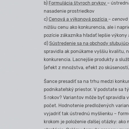
b)
Formulácia štyroch prvkov
– ústredná
nasadenie prostriedkov
c)
Cenová a výkonová pozícia
–
cenová 
nižšiu cenu ako konkurencia, ale i napr
pozície zákazníka hľadať lepšie výkony
d)
Sústredenie sa na obchody sľubujú
spravidla ak ponúkame vyššiu kvalitu, n
konkurencia. Lacnejšie produkty a služ
(efekt z množstva, efekt zo skúseností, 
Šance presadiť sa na trhu medzi konku
podnikateľský priestor. V podstate sa t
5 rokov? Variantov môže byť spravidla v
počet. Hodnotenie predložených varian
vyjadriť tak ústrednú myšlienku – for
krokom je položenie ďalšej otázky: ako 