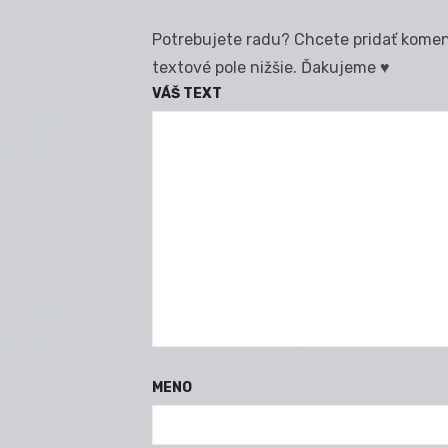
Potrebujete radu? Chcete pridať koment
textové pole nižšie. Ďakujeme ♥
VÁŠ TEXT
MENO