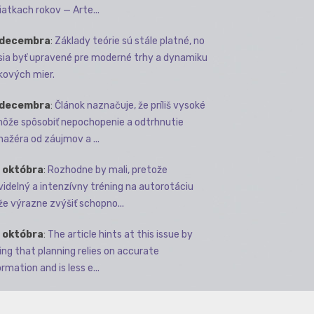
iatkach rokov — Arte...
 decembra
:
Základy teórie sú stále platné, no
ia byť upravené pre moderné trhy a dynamiku
kových mier.
 decembra
:
Článok naznačuje, že príliš vysoké
môže spôsobiť nepochopenie a odtrhnutie
ažéra od záujmov a ...
 októbra
:
Rozhodne by mali, pretože
videlný a intenzívny tréning na autorotáciu
e výrazne zvýšiť schopno...
 októbra
:
The article hints at this issue by
ing that planning relies on accurate
rmation and is less e...