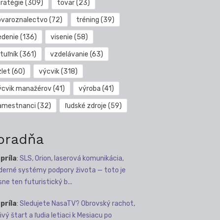
tratégie
(309)
tovar
(23)
ovaroznalectvo
(72)
tréning
(39)
edenie
(136)
visenie
(58)
tuľník
(361)
vzdelávanie
(63)
zlet
(60)
výcvik
(318)
ýcvik manažérov
(41)
výroba
(41)
amestnanci
(32)
ľudské zdroje
(59)
oradňa
apríla
:
SLS, Orion, laserová komunikácia,
erné systémy podpory života — toto je
sne ten futuristický b...
apríla
:
Sledujete NasaTV? Obrovský rachot,
ivý štart a ľudia letiaci k Mesiacu po