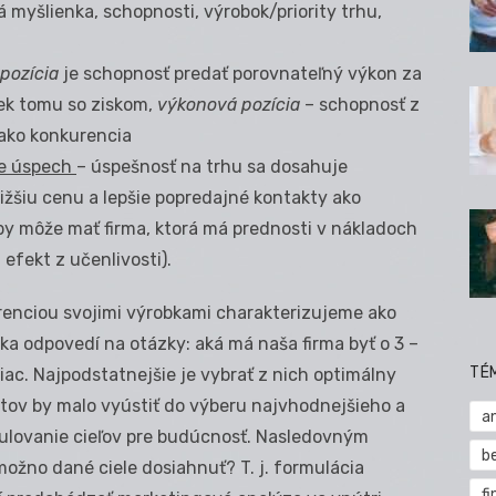
 myšlienka, schopnosti, výrobok/priority trhu,
pozícia
je schopnosť predať porovnateľný výkon za
iek tomu so ziskom,
výkonová pozícia
– schopnosť z
 ako konkurencia
ce úspech
– úspešnosť na trhu sa dosahuje
ižšiu cenu a lepšie popredajné kontakty ako
by môže mať firma, ktorá má prednosti v nákladoch
efekt z učenlivosti).
renciou svojimi výrobkami charakterizujeme ako
ýka odpovedí na otázky: aká má naša firma byť o 3 –
TÉ
iac. Najpodstatnejšie je vybrať z nich optimálny
tov by malo vyústiť do výberu najvhodnejšieho a
a
mulovanie cieľov pre budúcnosť. Nasledovným
b
možno dané ciele dosiahnuť? T. j. formulácia
fi