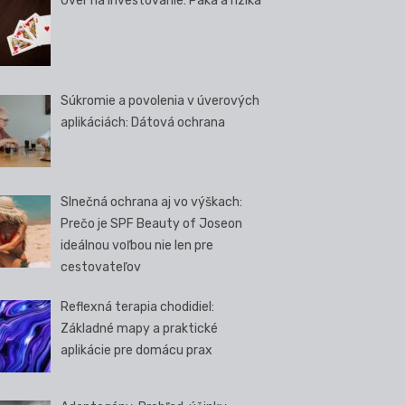
Úver na investovanie: Páka a riziká
Súkromie a povolenia v úverových
aplikáciách: Dátová ochrana
Slnečná ochrana aj vo výškach:
Prečo je SPF Beauty of Joseon
ideálnou voľbou nie len pre
cestovateľov
Reflexná terapia chodidiel:
Základné mapy a praktické
aplikácie pre domácu prax