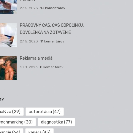
27. 5. 2023
13 komentárov
PRACOVNÝ ČAS, ČAS ODPOČINKU,
DOVOLENKA NA ZOTAVENIE
27. 5. 2023
11 komentárov
Reklama a médiá
18. 1. 2023
8 komentárov
MY
nalýza
(29)
autorotácia
(47)
enchmarking
(30)
diagnostika
(77)
nancie
(64)
kariéra
(45)