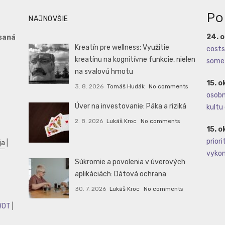
Po
NAJNOVŠIE
24. 
saná
Kreatín pre wellness: Využitie
costs 
kreatínu na kognitívne funkcie, nielen
some 
na svalovú hmotu
15. o
3. 8. 2026
Tomáš Hudák
No comments
osobné
Úver na investovanie: Páka a riziká
kultu 
2. 8. 2026
Lukáš Kroc
No comments
15. o
priori
ja
|
vykoná
Súkromie a povolenia v úverových
aplikáciách: Dátová ochrana
30. 7. 2026
Lukáš Kroc
No comments
WOT
|