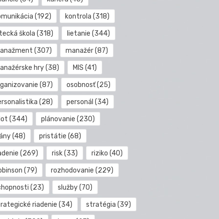
omunikácia
(192)
kontrola
(318)
etecká škola
(318)
lietanie
(344)
anažment
(307)
manažér
(87)
anažérske hry
(38)
MIS
(41)
rganizovanie
(87)
osobnosť
(25)
rsonalistika
(28)
personál
(34)
lot
(344)
plánovanie
(230)
lány
(48)
pristátie
(68)
adenie
(269)
risk
(33)
riziko
(40)
obinson
(79)
rozhodovanie
(229)
chopnosti
(23)
služby
(70)
rategické riadenie
(34)
stratégia
(39)