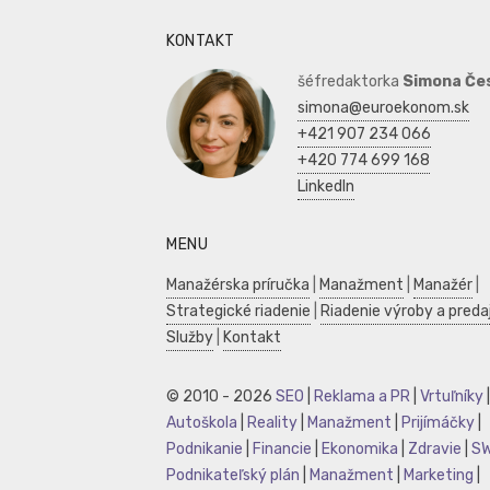
KONTAKT
šéfredaktorka
Simona Če
simona@euroekonom.sk
+421 907 234 066
+420 774 699 168
LinkedIn
MENU
Manažérska príručka
|
Manažment
|
Manažér
|
Strategické riadenie
|
Riadenie výroby a preda
Služby
|
Kontakt
© 2010 - 2026
SEO
|
Reklama a PR
|
Vrtuľníky
|
Autoškola
|
Reality
|
Manažment
|
Prijímáčky
|
Podnikanie
|
Financie
|
Ekonomika
|
Zdravie
|
S
Podnikateľský plán
|
Manažment
|
Marketing
|