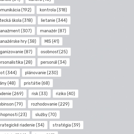
omunikácia
(192)
kontrola
(318)
etecká škola
(318)
lietanie
(344)
anažment
(307)
manažér
(87)
anažérske hry
(38)
MIS
(41)
rganizovanie
(87)
osobnosť
(25)
rsonalistika
(28)
personál
(34)
lot
(344)
plánovanie
(230)
lány
(48)
pristátie
(68)
adenie
(269)
risk
(33)
riziko
(40)
obinson
(79)
rozhodovanie
(229)
chopnosti
(23)
služby
(70)
rategické riadenie
(34)
stratégia
(39)