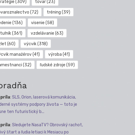
tratégie
(309)
tovar
(23)
ovaroznalectvo
(72)
tréning
(39)
edenie
(136)
visenie
(58)
tuľník
(361)
vzdelávanie
(63)
zlet
(60)
výcvik
(318)
ýcvik manažérov
(41)
výroba
(41)
amestnanci
(32)
ľudské zdroje
(59)
oradňa
apríla
:
SLS, Orion, laserová komunikácia,
erné systémy podpory života — toto je
sne ten futuristický b...
apríla
:
Sledujete NasaTV? Obrovský rachot,
ivý štart a ľudia letiaci k Mesiacu po