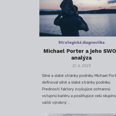
Strategická diagnostika
Michael Porter a jeho SW
analýza
Posted
21. 6. 2023
on
Silné a slabé stránky podniku Michael Por
definoval silné a slabé stránky podniku:
Prednosti faktory zvyšujúce ochrannú
vstupnú bariéru a posilňujúce celú skupin
väčší výrobný …