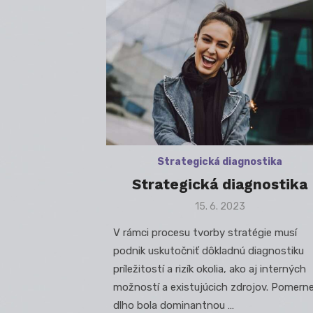
Strategická diagnostika
Strategická diagnostika
Posted
15. 6. 2023
on
V rámci procesu tvorby stratégie musí
podnik uskutočniť dôkladnú diagnostiku
príležitostí a rizík okolia, ako aj interných
možností a existujúcich zdrojov. Pomern
dlho bola dominantnou …