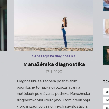
Strategická diagnostika
Manažérska diagnostika
Posted
17. 1. 2023
on
Diagnostika sa zaoberá poznávaním
TÉ
podniku, je to náuka o rozpoznávaní a
a
metódach poznávania podniku. Manažérska
e
diagnostika vidí určité javy, ktoré prebiehajú
b
v organizácii vo vzájomných súvislostiach.
fi