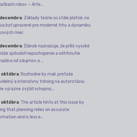
iatkach rokov — Arte...
 decembra
:
Základy teórie sú stále platné, no
ia byť upravené pre moderné trhy a dynamiku
kových mier.
 decembra
:
Článok naznačuje, že príliš vysoké
môže spôsobiť nepochopenie a odtrhnutie
ažéra od záujmov a ...
 októbra
:
Rozhodne by mali, pretože
videlný a intenzívny tréning na autorotáciu
e výrazne zvýšiť schopno...
 októbra
:
The article hints at this issue by
ing that planning relies on accurate
rmation and is less e...