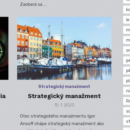
Zaoberá sa …
k
l
m
m
o
pe
pi
p
Strategický manažment
ri
ia
Strategický manažment
R
Posted
10. 1. 2023
on
s
Otec strategického manažmentu Igor
st
Ansoff chápe strategický manažment ako