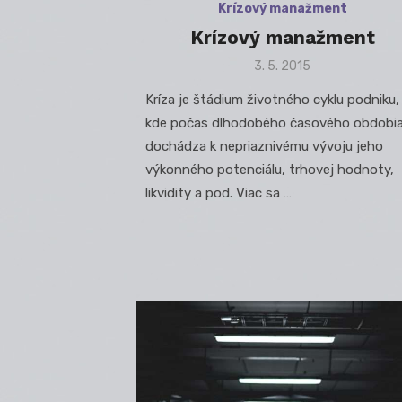
Krízový manažment
Krízový manažment
Posted
3. 5. 2015
on
Kríza je štádium životného cyklu podniku,
kde počas dlhodobého časového obdobi
dochádza k nepriaznivému vývoju jeho
výkonného potenciálu, trhovej hodnoty,
likvidity a pod. Viac sa …