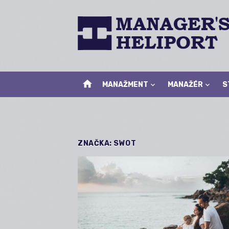
Skip
to
content
home
MANAŽMENT
MANAŽÉR
S
ZNAČKA:
SWOT