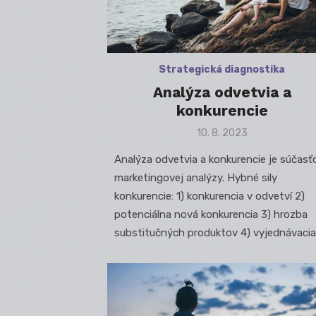
Strategická diagnostika
Analýza odvetvia a
konkurencie
Posted
10. 8. 2023
on
Analýza odvetvia a konkurencie je súčasť
marketingovej analýzy. Hybné sily
konkurencie: 1) konkurencia v odvetví 2)
potenciálna nová konkurencia 3) hrozba
substitučných produktov 4) vyjednávacia