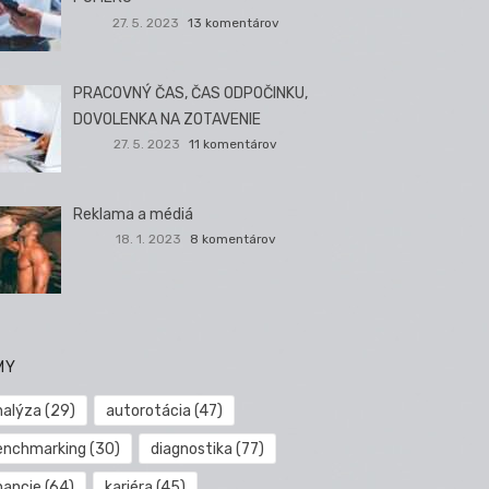
27. 5. 2023
13 komentárov
PRACOVNÝ ČAS, ČAS ODPOČINKU,
DOVOLENKA NA ZOTAVENIE
27. 5. 2023
11 komentárov
Reklama a médiá
18. 1. 2023
8 komentárov
MY
nalýza
(29)
autorotácia
(47)
enchmarking
(30)
diagnostika
(77)
nancie
(64)
kariéra
(45)