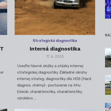
NA
Strategická diagnostika
OT
Interná diagnostika
Posted
17. 6. 2023
on
Uveďte hlavné zložky a otázky internej
ter
strategickej diagnostiky Základné okruhy
internej strateg. diagnostiky dľa HDS (Hard.
diagnos. chémy)– postavenie na trhu
u
(všeob. charakteristiky, charakteristiky.
výrobkov, …