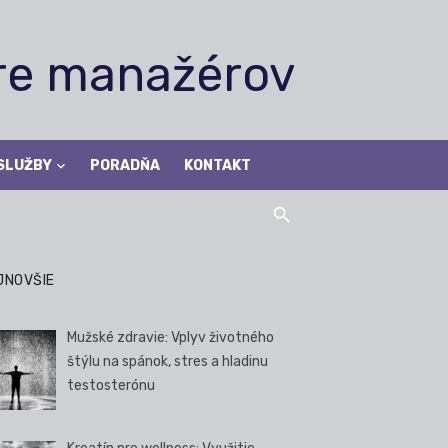
pre manažérov
SLUŽBY
PORADŇA
KONTAKT
JNOVŠIE
Mužské zdravie: Vplyv životného
štýlu na spánok, stres a hladinu
testosterónu