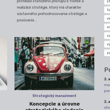
protiklad statického prístupu k tvorbe a
s
realizácii stratégie, ktorý má charakter
t
sústavného prehodnocovania stratégie a
v
posúvania …
vr
v
v
z
P
2. 
mod
pre
Strategický manažment
2. 
Koncepcie a úrovne
ohn