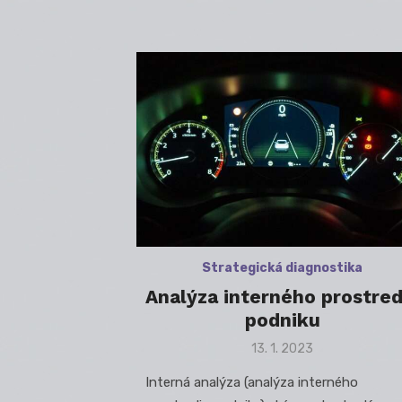
Strategická diagnostika
Analýza interného prostred
podniku
Posted
13. 1. 2023
on
Interná analýza (analýza interného