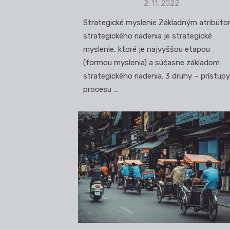
Posted
2. 11. 2022
on
Strategické myslenie Základným atribút
strategického riadenia je strategické
myslenie, ktoré je najvyššou etapou
(formou myslenia) a súčasne základom
strategického riadenia. 3 druhy – prístupy
procesu …