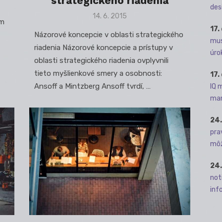
strategického riadenia
des
Posted
14. 6. 2015
om
on
17.
Názorové koncepcie v oblasti strategického
mus
riadenia Názorové koncepcie a prístupy v
úro
oblasti strategického riadenia ovplyvnili
tieto myšlienkové smery a osobnosti:
17.
Ansoff a Mintzberg Ansoff tvrdí, …
IQ 
man
24.
pra
môž
24.
not
info