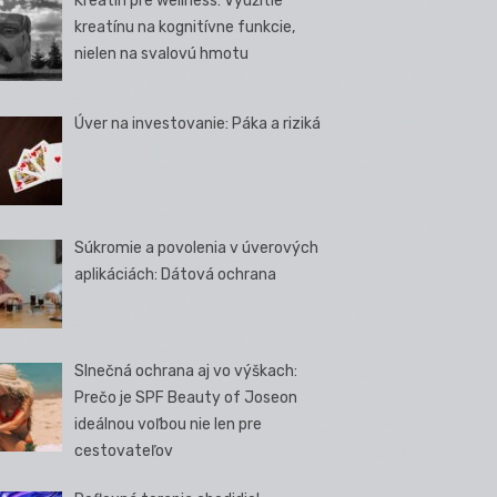
Kreatín pre wellness: Využitie
kreatínu na kognitívne funkcie,
nielen na svalovú hmotu
Úver na investovanie: Páka a riziká
Súkromie a povolenia v úverových
aplikáciách: Dátová ochrana
Slnečná ochrana aj vo výškach:
Prečo je SPF Beauty of Joseon
ideálnou voľbou nie len pre
cestovateľov