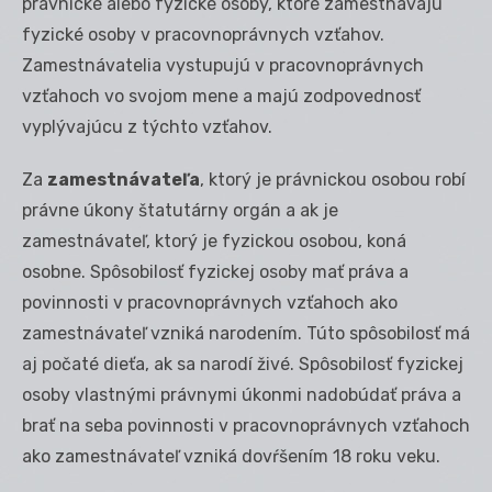
právnické alebo fyzické osoby, ktoré zamestnávajú
fyzické osoby v pracovnoprávnych vzťahov.
Zamestnávatelia vystupujú v pracovnoprávnych
vzťahoch vo svojom mene a majú zodpovednosť
vyplývajúcu z týchto vzťahov.
Za
zamestnávateľa
, ktorý je právnickou osobou robí
právne úkony štatutárny orgán a ak je
zamestnávateľ, ktorý je fyzickou osobou, koná
osobne. Spôsobilosť fyzickej osoby mať práva a
povinnosti v pracovnoprávnych vzťahoch ako
zamestnávateľ vzniká narodením. Túto spôsobilosť má
aj počaté dieťa, ak sa narodí živé. Spôsobilosť fyzickej
osoby vlastnými právnymi úkonmi nadobúdať práva a
brať na seba povinnosti v pracovnoprávnych vzťahoch
ako zamestnávateľ vzniká dovŕšením 18 roku veku.