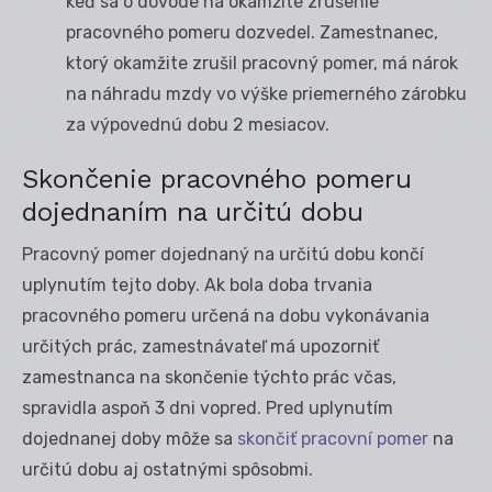
keď sa o dôvode na okamžité zrušenie
pracovného pomeru dozvedel. Zamestnanec,
ktorý okamžite zrušil pracovný pomer, má nárok
na náhradu mzdy vo výške priemerného zárobku
za výpovednú dobu 2 mesiacov.
Skončenie pracovného pomeru
dojednaním na určitú dobu
Pracovný pomer dojednaný na určitú dobu končí
uplynutím tejto doby. Ak bola doba trvania
pracovného pomeru určená na dobu vykonávania
určitých prác, zamestnávateľ má upozorniť
zamestnanca na skončenie týchto prác včas,
spravidla aspoň 3 dni vopred. Pred uplynutím
dojednanej doby môže sa
skončiť pracovní pomer
na
určitú dobu aj ostatnými spôsobmi.