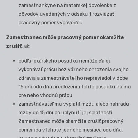
zamestnankyne na materskej dovolenke z
dôvodov uvedených v odseku 1 rozviazať
pracovný pomer výpoveďou.
Zamestnanec môže pracovný pomer okamžite
zrušiť
, ak:
podľa lekárskeho posudku nemôže ďalej
vykonávať prácu bez vážneho ohrozenia svojho
zdravia a zamestnávateľ ho nepreviedol v dobe
15 dní odo dňa predloženia tohto posudku na inú
pre neho vhodnú prácu
zamestnávateľ mu vyplatil mzdu alebo náhradu
mzdy do 15 dní po uplynutí jej splatnosti.
Zamestnanec môže okamžite zrušiť pracovný
pomer iba v lehote jedného mesiaca odo dňa,