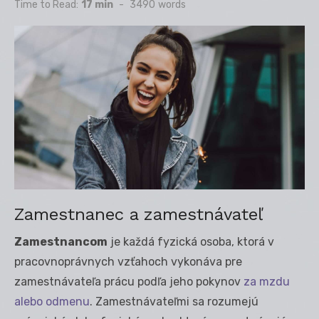
on
Time to Read:
17 min
-
3490
words
Zamestnanec a zamestnávateľ
Zamestnancom
je každá fyzická osoba, ktorá v
pracovnoprávnych vzťahoch vykonáva pre
zamestnávateľa prácu podľa jeho pokynov
za mzdu
alebo odmenu
. Zamestnávateľmi sa rozumejú