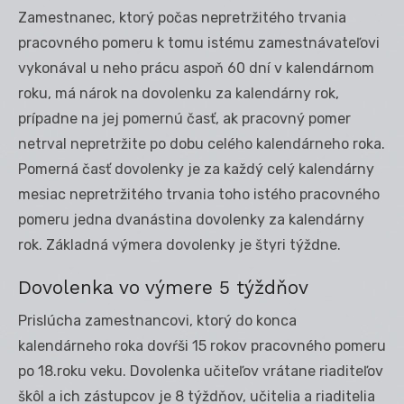
Zamestnanec, ktorý počas nepretržitého trvania
pracovného pomeru k tomu istému zamestnávateľovi
vykonával u neho prácu aspoň 60 dní v kalendárnom
roku, má nárok na dovolenku za kalendárny rok,
prípadne na jej pomernú časť, ak pracovný pomer
netrval nepretržite po dobu celého kalendárneho roka.
Pomerná časť dovolenky je za každý celý kalendárny
mesiac nepretržitého trvania toho istého pracovného
pomeru jedna dvanástina dovolenky za kalendárny
rok. Základná výmera dovolenky je štyri týždne.
Dovolenka vo výmere 5 týždňov
Prislúcha zamestnancovi, ktorý do konca
kalendárneho roka dovŕši 15 rokov pracovného pomeru
po 18.roku veku. Dovolenka učiteľov vrátane riaditeľov
škôl a ich zástupcov je 8 týždňov, učitelia a riaditelia