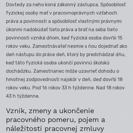
Dovtedy za neho koná zákonný zástupca. Spôsobilosť
fyzickej osoby mať v pracovnoprávnych vzťahoch
práva a povinnosti a spôsobilosť vlastnými právnymi
úkonmi nadobúdať tieto práva a brať na seba tieto
povinnosti vzniká dňom, keď fyzická osoba dovŕši 15
rokov veku. Zamestnávateľ nesmie s ňou dojednať ako
deň nástupu do práce deň, ktorý by predchádzal dňu,
keď táto fyzická osoba ukončí povinnú školskú
dochádzku. Zamestnanec môže uzavrieť dohodu o
hmotnej zodpovednosti najskôr v deň, deď dovŕši 18
rokov veku. Pod 16 rokov 33 h týždenne. Nad 18 rokov
43 h týždenne.
Vznik, zmeny a ukončenie
pracovného pomeru, pojem a
náležitosti pracovnej zmluvy