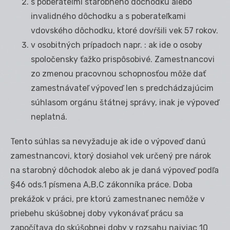
s poberateľmi starobného dôchodku alebo
invalidného dôchodku a s poberateľkami
vdovského dôchodku, ktoré dovŕšili vek 57 rokov.
v osobitných prípadoch napr. : ak ide o osoby
spoločensky ťažko prispôsobivé. Zamestnancovi
zo zmenou pracovnou schopnosťou môže dať
zamestnávateľ výpoveď len s predchádzajúcim
súhlasom orgánu štátnej správy, inak je výpoveď
neplatná.
Tento súhlas sa nevyžaduje ak ide o výpoveď danú
zamestnancovi, ktorý dosiahol vek určený pre nárok
na starobný dôchodok alebo ak je daná výpoveď podľa
§46 ods.1 písmena A,B,C zákonníka práce. Doba
prekážok v práci, pre ktorú zamestnanec nemôže v
priebehu skúšobnej doby vykonávať prácu sa
započítava do skúšobnej doby v rozsahu najviac 10