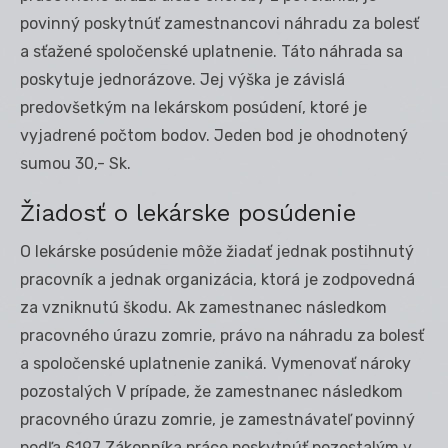
povinný poskytnúť zamestnancovi náhradu za bolesť
a sťažené spoločenské uplatnenie. Táto náhrada sa
poskytuje jednorázove. Jej výška je závislá
predovšetkým na lekárskom posúdení, ktoré je
vyjadrené počtom bodov. Jeden bod je ohodnotený
sumou 30,- Sk.
Žiadosť o lekárske posúdenie
O lekárske posúdenie môže žiadať jednak postihnutý
pracovník a jednak organizácia, ktorá je zodpovedná
za vzniknutú škodu. Ak zamestnanec následkom
pracovného úrazu zomrie, právo na náhradu za bolesť
a spoločenské uplatnenie zaniká. Vymenovať nároky
pozostalých V prípade, že zamestnanec následkom
pracovného úrazu zomrie, je zamestnávateľ povinný
podľa §197 Zákonníka práce poskytnúť pozostalým v