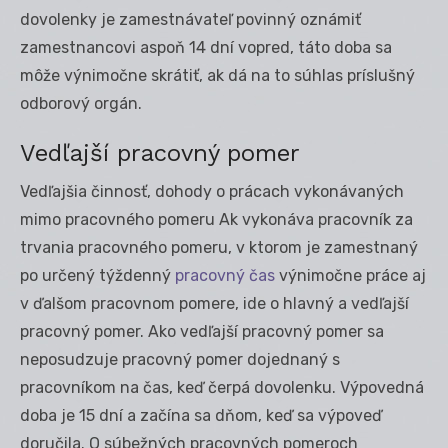
dovolenky je zamestnávateľ povinný oznámiť
zamestnancovi aspoň 14 dní vopred, táto doba sa
môže výnimočne skrátiť, ak dá na to súhlas príslušný
odborový orgán.
Vedľajší pracovný pomer
Vedľajšia činnosť, dohody o prácach vykonávaných
mimo pracovného pomeru Ak vykonáva pracovník za
trvania pracovného pomeru, v ktorom je zamestnaný
po určený týždenný
pracovný čas
výnimočne práce aj
v ďalšom pracovnom pomere, ide o hlavný a vedľajší
pracovný pomer. Ako vedľajší pracovný pomer sa
neposudzuje pracovný pomer dojednaný s
pracovníkom na čas, keď čerpá dovolenku. Výpovedná
doba je 15 dní a začína sa dňom, keď sa výpoveď
doručila. O súbežných pracovných pomeroch