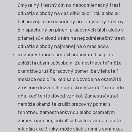
úmyselný trestný čin na nepodmienečný trest
odňatia slobody na čas dlhší ako 1 rok alebo ak
bol právoplatne odsúdený pre úmyselný trestný
čin spáchaný pri plnení pracovných úloh alebo v
priamej súvislosti s ním na nepodmienečný trest
odňatia slobody najmenej na 6 mesiacov.
ak zamestnanec porušil pracovnú disciplínu
zvlášť hrubým spôsobom. Zamestnávateľ môže
okamžite zrušiť pracovný pomer iba v lehote 1
mesiaca odo dňa, keď sa o dôvode na okamžité
zrušenie dozvedel, najneskôr však do 1 roka odo
dňa, keď tento dôvod vznikol. Zamestnávateľ
nemôže okamžite zrušiť pracovný pomer s
tehotnou zamestnankyňou alebo osamelým
zamestnancom, pokiaľ sa trvalo starajú o dieťa
mladšia ako 3 roky, môže však s nimi s výnimkou