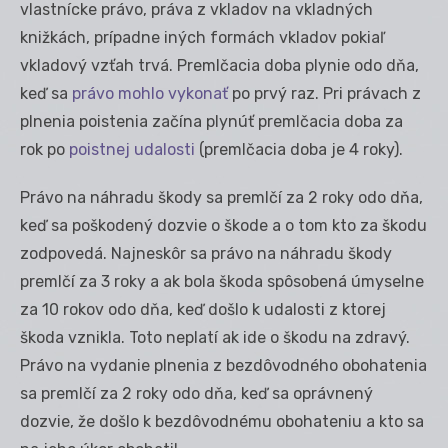
vlastnícke právo, práva z vkladov na vkladných
knižkách, prípadne iných formách vkladov pokiaľ
vkladový vzťah trvá. Premlčacia doba plynie odo dňa,
keď sa
právo mohlo vykonať
po prvý raz. Pri právach z
plnenia poistenia začína plynúť premlčacia doba za
rok po
poistnej udalosti
(premlčacia doba je 4 roky).
Právo na náhradu škody sa premlčí za 2 roky odo dňa,
keď sa poškodený dozvie o škode a o tom kto za škodu
zodpovedá. Najneskôr sa právo na náhradu škody
premlčí za 3 roky a ak bola škoda spôsobená úmyselne
za 10 rokov odo dňa, keď došlo k udalosti z ktorej
škoda vznikla. Toto neplatí ak ide o škodu na zdravý.
Právo na vydanie plnenia z bezdôvodného obohatenia
sa premlčí za 2 roky odo dňa, keď sa oprávnený
dozvie, že došlo k bezdôvodnému obohateniu a kto sa