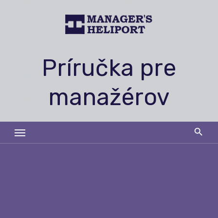
Skip
to
content
Príručka pre
manažérov