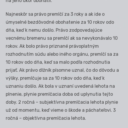
na jeho úkor obohatil.
Najneskôr sa právo premlčí za 3 roky a ak ide o
úmyselné bezdôvodné obohatenie za 10 rokov odo
dňa, keď k nemu došlo. Právo zodpovedajúce
vecnému bremenu sa premlčí ak sa nevykonávalo 10
rokov. Ak bolo právo priznané právoplatným
rozhodnutím súdu alebo iného orgánu, premlčí sa za
10 rokov odo dňa, keď sa malo podľa rozhodnutia
prijať. Ak právo dlžník písomne uznal, čo do dôvodu a
výšky, premlčuje sa za 10 rokov odo dňa, keď k
uznaniu došlo. Ak bola v uznaní uvedená lehota na
plnenie, plynie premlčacia doba od uplynutia tejto
doby. 2 ročná – subjektívna premlčacia lehota plynie
už od momentu, keď vieme o škode a páchateľovi. 3
ročná – objektívna premlčacia lehota.