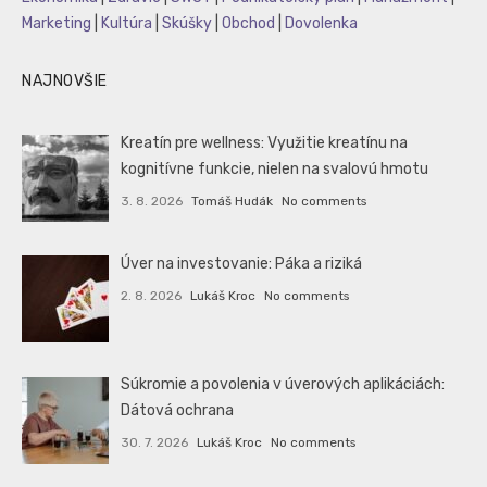
Marketing
|
Kultúra
|
Skúšky
|
Obchod
|
Dovolenka
NAJNOVŠIE
Kreatín pre wellness: Využitie kreatínu na
kognitívne funkcie, nielen na svalovú hmotu
3. 8. 2026
Tomáš Hudák
No comments
Úver na investovanie: Páka a riziká
2. 8. 2026
Lukáš Kroc
No comments
Súkromie a povolenia v úverových aplikáciách:
Dátová ochrana
30. 7. 2026
Lukáš Kroc
No comments