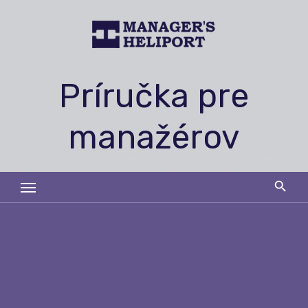
Skip
to
content
Príručka pre
manažérov