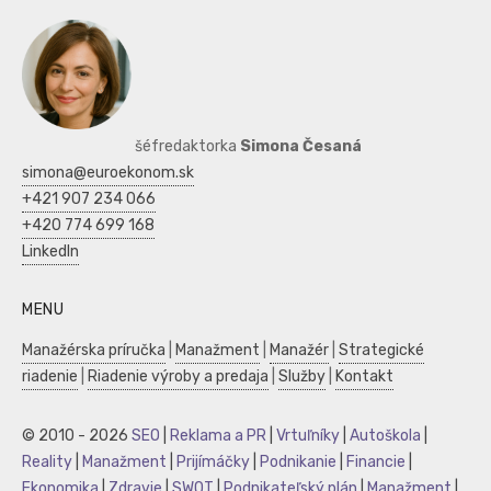
šéfredaktorka
Simona Česaná
simona@euroekonom.sk
+421 907 234 066
+420 774 699 168
LinkedIn
MENU
Manažérska príručka
|
Manažment
|
Manažér
|
Strategické
riadenie
|
Riadenie výroby a predaja
|
Služby
|
Kontakt
© 2010 - 2026
SEO
|
Reklama a PR
|
Vrtuľníky
|
Autoškola
|
Reality
|
Manažment
|
Prijímáčky
|
Podnikanie
|
Financie
|
Ekonomika
|
Zdravie
|
SWOT
|
Podnikateľský plán
|
Manažment
|