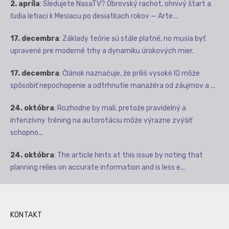
2. apríla
:
Sledujete NasaTV? Obrovský rachot, ohnivý štart a
ľudia letiaci k Mesiacu po desiatkach rokov — Arte...
17. decembra
:
Základy teórie sú stále platné, no musia byť
upravené pre moderné trhy a dynamiku úrokových mier.
17. decembra
:
Článok naznačuje, že príliš vysoké IQ môže
spôsobiť nepochopenie a odtrhnutie manažéra od záujmov a ...
24. októbra
:
Rozhodne by mali, pretože pravidelný a
intenzívny tréning na autorotáciu môže výrazne zvýšiť
schopno...
24. októbra
:
The article hints at this issue by noting that
planning relies on accurate information and is less e...
KONTAKT