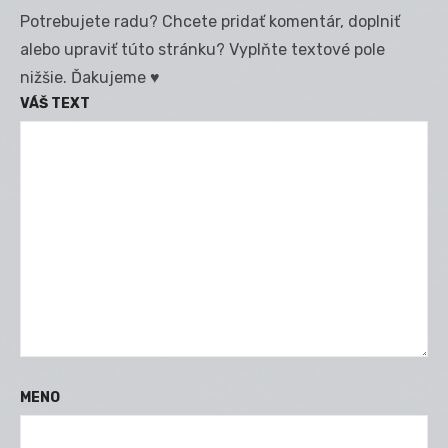
Potrebujete radu? Chcete pridať komentár, doplniť
alebo upraviť túto stránku? Vyplňte textové pole
nižšie. Ďakujeme ♥
VÁŠ TEXT
MENO