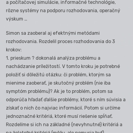
a počítačovej simulácie, informačné technológie,
rôzne systémy na podporu rozhodovania, operačný
výskum …
Simon sa zaoberal aj efektnými metódami
rozhodovania. Rozdelil proces rozhodovania do 3
krokov:
1. prieskum ? dokonalá analýza problému a
nachádzanie príležitostí. V tomto kroku je potrebné
položiť si dôležitú otázku: či problém, ktorým sa
mienime zaoberať, je skutočný problém (nie iba
symptóm problému)? Ak je to problém, potom sa
odporúča hľadať ďalšie problémy, ktoré s ním súvisia a
získať o nich čo najviac informácií. Potom si určíme
jednoznačné kritériá, ktoré musí riešenie spĺňať.
Rozdelíme si ich na základné (nevyhnutné) kritériá a
na želateľné kritériá (môžu, ale nemusia byť).