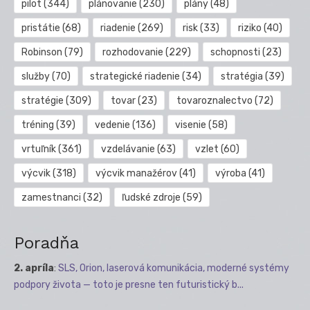
pilot
(344)
plánovanie
(230)
plány
(48)
pristátie
(68)
riadenie
(269)
risk
(33)
riziko
(40)
Robinson
(79)
rozhodovanie
(229)
schopnosti
(23)
služby
(70)
strategické riadenie
(34)
stratégia
(39)
stratégie
(309)
tovar
(23)
tovaroznalectvo
(72)
tréning
(39)
vedenie
(136)
visenie
(58)
vrtuľník
(361)
vzdelávanie
(63)
vzlet
(60)
výcvik
(318)
výcvik manažérov
(41)
výroba
(41)
zamestnanci
(32)
ľudské zdroje
(59)
Poradňa
2. apríla
:
SLS, Orion, laserová komunikácia, moderné systémy
podpory života — toto je presne ten futuristický b...