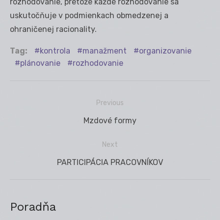
rozhodovanie, pretože každé rozhodovanie sa
uskutočňuje v podmienkach obmedzenej a
ohraničenej racionality.
Tag:
kontrola
manažment
organizovanie
plánovanie
rozhodovanie
Previous
Navigácia
Previous
Mzdové formy
v
post:
článku
Next
Next
PARTICIPÁCIA PRACOVNÍKOV
post:
Poradňa