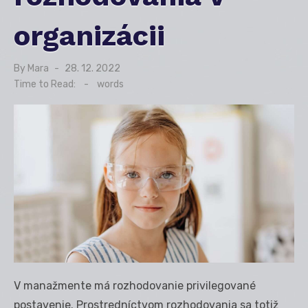
organizácii
By
Mara
Posted
28. 12. 2022
on
Time to Read:
-
words
V manažmente má rozhodovanie privilegované
postavenie. Prostredníctvom rozhodovania sa totiž