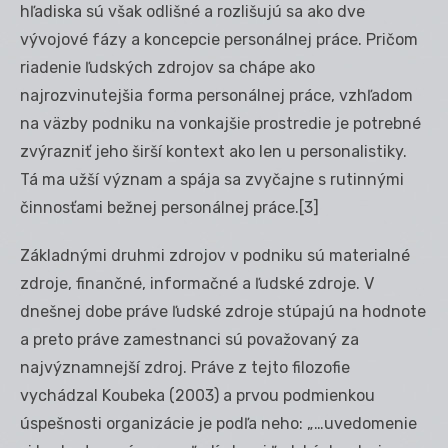
hľadiska sú však odlišné a rozlišujú sa ako dve
vývojové fázy a koncepcie personálnej práce. Pričom
riadenie ľudských zdrojov sa chápe ako
najrozvinutejšia forma personálnej práce, vzhľadom
na väzby podniku na vonkajšie prostredie je potrebné
zvýrazniť jeho širší kontext ako len u personalistiky.
Tá ma užší význam a spája sa zvyčajne s rutinnými
činnosťami bežnej personálnej práce.
[3]
Základnými druhmi zdrojov v podniku sú materialné
zdroje, finančné, informačné a ľudské zdroje. V
dnešnej dobe práve ľudské zdroje stúpajú na hodnote
a preto práve zamestnanci sú považovaný za
najvýznamnejší zdroj. Práve z tejto filozofie
vychádzal Koubeka (2003) a prvou podmienkou
úspešnosti organizácie je podľa neho: „…uvedomenie