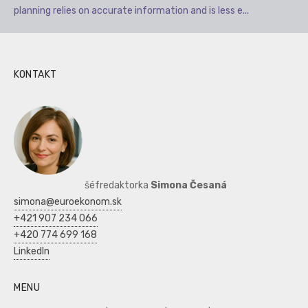
planning relies on accurate information and is less e...
KONTAKT
šéfredaktorka
Simona Česaná
simona@euroekonom.sk
+421 907 234 066
+420 774 699 168
LinkedIn
MENU