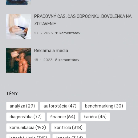
PRACOVNÝ ČAS, ČAS ODPOČINKU, DOVOLENKA NA
ZOTAVENIE
27. 5. 2023
11 komentárov
Reklama a médiá
18. 1. 2023
8 komentárov
TÉMY
analýza
(29)
autorotácia
(47)
benchmarking
(30)
diagnostika
(77)
financie
(64)
kariéra
(45)
komunikácia
(192)
kontrola
(318)