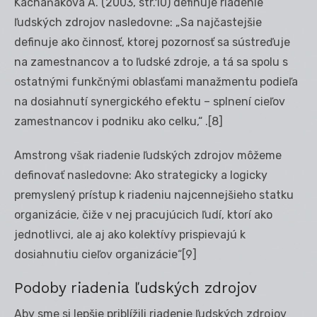
Kachaňáková A. (2003, str.10) definuje riadenie
ľudských zdrojov nasledovne: „Sa najčastejšie
definuje ako činnosť, ktorej pozornosť sa sústreďuje
na zamestnancov a to ľudské zdroje, a tá sa spolu s
ostatnými funkčnými oblasťami manažmentu podieľa
na dosiahnutí synergického efektu – splnení cieľov
zamestnancov i podniku ako celku,“ .
[8]
Amstrong však riadenie ľudských zdrojov môžeme
definovať nasledovne: Ako strategicky a logicky
premyslený prístup k riadeniu najcennejšieho statku
organizácie, čiže v nej pracujúcich ľudí, ktorí ako
jednotlivci, ale aj ako kolektívy prispievajú k
dosiahnutiu cieľov organizácie“
[9]
Podoby riadenia ľudských zdrojov
Aby sme si lepšie priblížili riadenie ľudských zdrojov