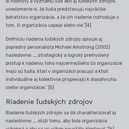
si hodnoty a významu ľudí ako aj ľudských zdrojov,
uvedomenie si, že ľudia predstavujú najväčšie
bohatstvo organizácie, a že ich riadenie rozhoduje o
tom, či organizácia uspeje alebo nie.“
[4]
Definíciu riadenia ľudských zdrojoj opisuje aj
popredný personalista Michael Amstrong (2002)
nasledovne: „…strategický a logický premyslený
prístup k riadeniu toho najcennejšieho čo organizácie
majú sú ľudia, ktorí v organizácií pracujú a ktorí
individuálne aj kolektívne prispievajú k dosiahnutiu
cieľov organizácie.“
[5]
Riadenie ľudských zdrojov
Riadenie ľudských zdrojov sa dá charakterizovať aj
nasledovne: „…slúži tomu, aby bola organizácia
výkonná a aby sa jej výkon neustále zlepšoval..“
[6]