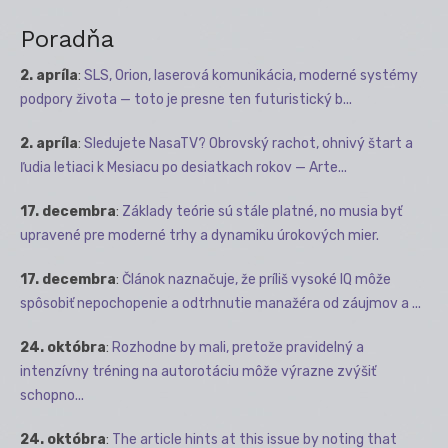
Poradňa
2. apríla
:
SLS, Orion, laserová komunikácia, moderné systémy
podpory života — toto je presne ten futuristický b...
2. apríla
:
Sledujete NasaTV? Obrovský rachot, ohnivý štart a
ľudia letiaci k Mesiacu po desiatkach rokov — Arte...
17. decembra
:
Základy teórie sú stále platné, no musia byť
upravené pre moderné trhy a dynamiku úrokových mier.
17. decembra
:
Článok naznačuje, že príliš vysoké IQ môže
spôsobiť nepochopenie a odtrhnutie manažéra od záujmov a ...
24. októbra
:
Rozhodne by mali, pretože pravidelný a
intenzívny tréning na autorotáciu môže výrazne zvýšiť
schopno...
24. októbra
:
The article hints at this issue by noting that