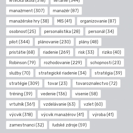
letecká škola
(318)
lietanie
(344)
manažment
(307)
manažér
(87)
manažérske hry
(38)
MIS
(41)
organizovanie
(87)
osobnosť
(25)
personalistika
(28)
personál
(34)
pilot
(344)
plánovanie
(230)
plány
(48)
pristátie
(68)
riadenie
(269)
risk
(33)
riziko
(40)
Robinson
(79)
rozhodovanie
(229)
schopnosti
(23)
služby
(70)
strategické riadenie
(34)
stratégia
(39)
stratégie
(309)
tovar
(23)
tovaroznalectvo
(72)
tréning
(39)
vedenie
(136)
visenie
(58)
vrtuľník
(361)
vzdelávanie
(63)
vzlet
(60)
výcvik
(318)
výcvik manažérov
(41)
výroba
(41)
zamestnanci
(32)
ľudské zdroje
(59)