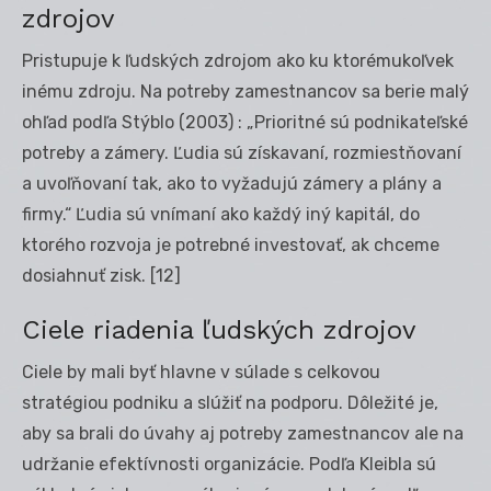
zdrojov
Pristupuje k ľudských zdrojom ako ku ktorémukoľvek
inému zdroju. Na potreby zamestnancov sa berie malý
ohľad podľa Stýblo (2003) : „Prioritné sú podnikateľské
potreby a zámery. Ľudia sú získavaní, rozmiestňovaní
a uvoľňovaní tak, ako to vyžadujú zámery a plány a
firmy.“ Ľudia sú vnímaní ako každý iný kapitál, do
ktorého rozvoja je potrebné investovať, ak chceme
dosiahnuť zisk.
[12]
Ciele riadenia ľudských zdrojov
Ciele by mali byť hlavne v súlade s celkovou
stratégiou podniku a slúžiť na podporu. Dôležité je,
aby sa brali do úvahy aj potreby zamestnancov ale na
udržanie efektívnosti organizácie. Podľa Kleibla sú