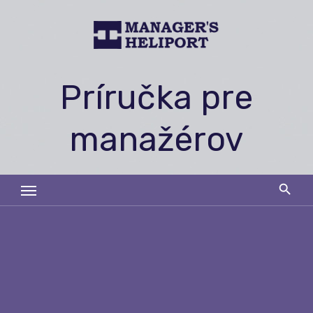
Skip
to
content
Príručka pre
manažérov