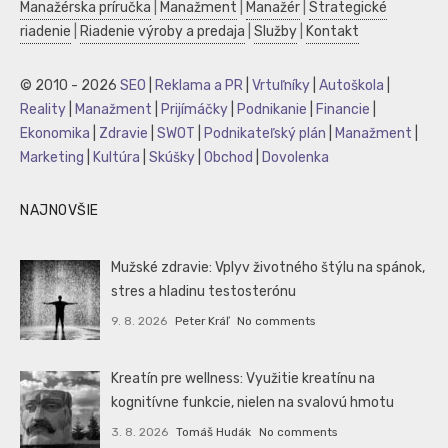
Manažérska príručka
|
Manažment
|
Manažér
|
Strategické
riadenie
|
Riadenie výroby a predaja
|
Služby
|
Kontakt
© 2010 - 2026
SEO
|
Reklama a PR
|
Vrtuľníky
|
Autoškola
|
Reality
|
Manažment
|
Prijímáčky
|
Podnikanie
|
Financie
|
Ekonomika
|
Zdravie
|
SWOT
|
Podnikateľský plán
|
Manažment
|
Marketing
|
Kultúra
|
Skúšky
|
Obchod
|
Dovolenka
NAJNOVŠIE
Mužské zdravie: Vplyv životného štýlu na spánok,
stres a hladinu testosterónu
9. 8. 2026
Peter Kráľ
No comments
Kreatín pre wellness: Využitie kreatínu na
kognitívne funkcie, nielen na svalovú hmotu
3. 8. 2026
Tomáš Hudák
No comments