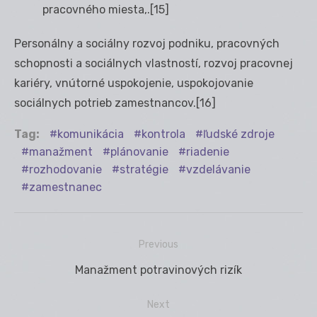
pracovného miesta,.
[15]
Personálny a sociálny rozvoj podniku, pracovných
schopnosti a sociálnych vlastností, rozvoj pracovnej
kariéry, vnútorné uspokojenie, uspokojovanie
sociálnych potrieb zamestnancov.
[16]
Tag:
komunikácia
kontrola
ľudské zdroje
manažment
plánovanie
riadenie
rozhodovanie
stratégie
vzdelávanie
zamestnanec
Previous
Navigácia
Previous
Manažment potravinových rizík
v
post:
článku
Next