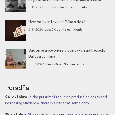
3. 8. 2026
Tomáš Hudák
No comments
Úver na investovanie: Páka a riziká
2. 8. 2026
Lukáš Kroc
No comments
Súkromie a povolenia v úverových aplikáciách:
Dátová ochrana
30. 7. 2026
Lukáš Kroc
No comments
Poradňa
24. októbra
:
In the pursuit of reducing production costs and
increasing efficiency, there is a risk that some com...
15. októbra
:
Ak sa príliš zdôrazňuje charizma a osobné kvality