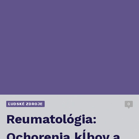
ĽUDSKÉ ZDROJE
0
Reumatológia:
Ochorenia kĺbov a