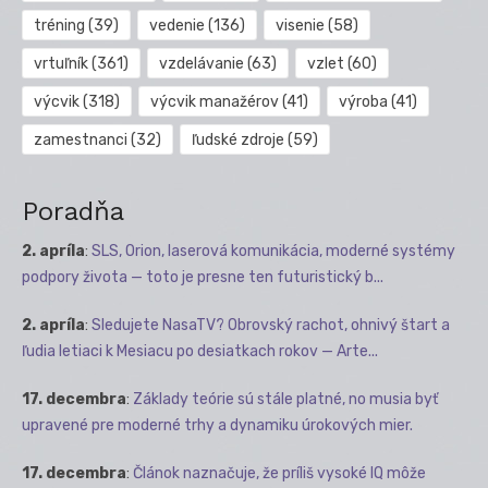
tréning
(39)
vedenie
(136)
visenie
(58)
vrtuľník
(361)
vzdelávanie
(63)
vzlet
(60)
výcvik
(318)
výcvik manažérov
(41)
výroba
(41)
zamestnanci
(32)
ľudské zdroje
(59)
Poradňa
2. apríla
:
SLS, Orion, laserová komunikácia, moderné systémy
podpory života — toto je presne ten futuristický b...
2. apríla
:
Sledujete NasaTV? Obrovský rachot, ohnivý štart a
ľudia letiaci k Mesiacu po desiatkach rokov — Arte...
17. decembra
:
Základy teórie sú stále platné, no musia byť
upravené pre moderné trhy a dynamiku úrokových mier.
17. decembra
:
Článok naznačuje, že príliš vysoké IQ môže