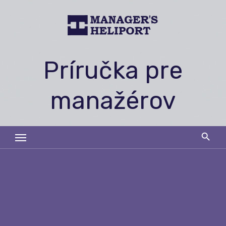
Skip
to
content
Príručka pre
manažérov