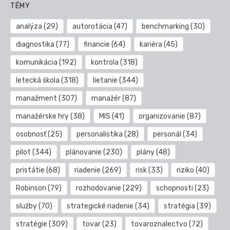
TÉMY
analýza
(29)
autorotácia
(47)
benchmarking
(30)
diagnostika
(77)
financie
(64)
kariéra
(45)
komunikácia
(192)
kontrola
(318)
letecká škola
(318)
lietanie
(344)
manažment
(307)
manažér
(87)
manažérske hry
(38)
MIS
(41)
organizovanie
(87)
osobnosť
(25)
personalistika
(28)
personál
(34)
pilot
(344)
plánovanie
(230)
plány
(48)
pristátie
(68)
riadenie
(269)
risk
(33)
riziko
(40)
Robinson
(79)
rozhodovanie
(229)
schopnosti
(23)
služby
(70)
strategické riadenie
(34)
stratégia
(39)
stratégie
(309)
tovar
(23)
tovaroznalectvo
(72)