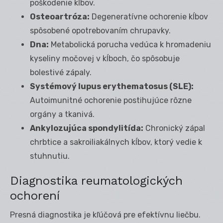
poškodenie kĺbov.
Osteoartróza:
Degeneratívne ochorenie kĺbov
spôsobené opotrebovaním chrupavky.
Dna:
Metabolická porucha vedúca k hromadeniu
kyseliny močovej v kĺboch, čo spôsobuje
bolestivé zápaly.
Systémový lupus erythematosus (SLE):
Autoimunitné ochorenie postihujúce rôzne
orgány a tkanivá.
Ankylozujúca spondylitída:
Chronický zápal
chrbtice a sakroiliakálnych kĺbov, ktorý vedie k
stuhnutiu.
Diagnostika reumatologických
ochorení
Presná diagnostika je kľúčová pre efektívnu liečbu.