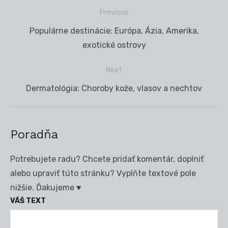
Previous
Navigácia
Previous
Populárne destinácie: Európa, Ázia, Amerika,
v
post:
exotické ostrovy
článku
Next
Next
Dermatológia: Choroby kože, vlasov a nechtov
post:
Poradňa
Potrebujete radu? Chcete pridať komentár, doplniť
alebo upraviť túto stránku? Vyplňte textové pole
nižšie. Ďakujeme ♥
VÁŠ TEXT