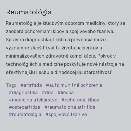
Reumatológia
Reumatológia je kľúčovým odborom medicíny, ktorý sa
zaoberá ochoreniami kĺbov a spojivového tkaniva.
Správna diagnostika, liečba a prevencia môžu
významne zlepšiť kvalitu života pacientov a
minimalizovať ich zdravotné komplikácie. Pokrok v
technológiách a medicíne poskytuje nové nástroje na
efektívnejšiu liečbu a dlhodobejšiu starostlivosť.
Tag:
artritída
autoimunitné ochorenia
diagnostika
dna
liečba
medicína a lekárstvo
ochorenia kĺbov
osteoartróza
reumatoidná artritída
reumatológia
spojivové tkanivo