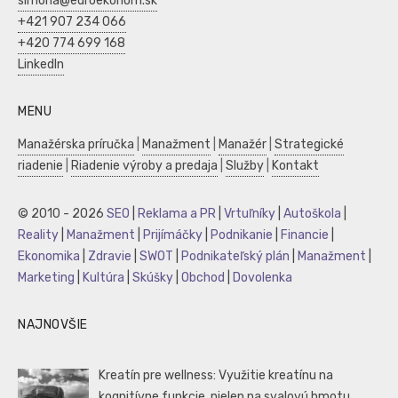
simona@euroekonom.sk
+421 907 234 066
+420 774 699 168
LinkedIn
MENU
Manažérska príručka
|
Manažment
|
Manažér
|
Strategické
riadenie
|
Riadenie výroby a predaja
|
Služby
|
Kontakt
© 2010 - 2026
SEO
|
Reklama a PR
|
Vrtuľníky
|
Autoškola
|
Reality
|
Manažment
|
Prijímáčky
|
Podnikanie
|
Financie
|
Ekonomika
|
Zdravie
|
SWOT
|
Podnikateľský plán
|
Manažment
|
Marketing
|
Kultúra
|
Skúšky
|
Obchod
|
Dovolenka
NAJNOVŠIE
Kreatín pre wellness: Využitie kreatínu na
kognitívne funkcie, nielen na svalovú hmotu