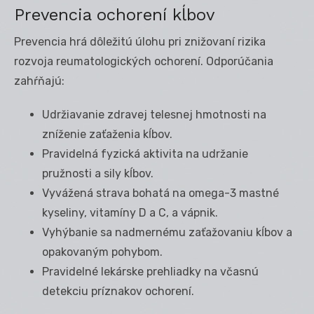
Prevencia ochorení kĺbov
Prevencia hrá dôležitú úlohu pri znižovaní rizika
rozvoja reumatologických ochorení. Odporúčania
zahŕňajú:
Udržiavanie zdravej telesnej hmotnosti na
zníženie zaťaženia kĺbov.
Pravidelná fyzická aktivita na udržanie
pružnosti a sily kĺbov.
Vyvážená strava bohatá na omega-3 mastné
kyseliny, vitamíny D a C, a vápnik.
Vyhýbanie sa nadmernému zaťažovaniu kĺbov a
opakovaným pohybom.
Pravidelné lekárske prehliadky na včasnú
detekciu príznakov ochorení.