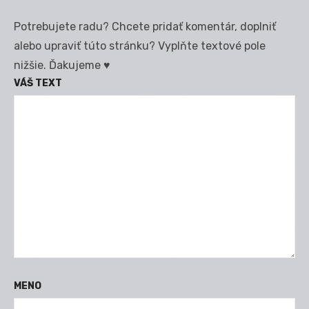
Potrebujete radu? Chcete pridať komentár, doplniť
alebo upraviť túto stránku? Vyplňte textové pole
nižšie. Ďakujeme ♥
VÁŠ TEXT
MENO