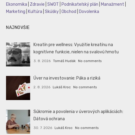
Ekonomika
|
Zdravie
|
SWOT
|
Podnikateľský plán
|
Manažment
|
Marketing
|
Kultúra
|
Skúšky
|
Obchod
|
Dovolenka
NAJNOVŠIE
Kreatín pre wellness: Využitie kreatínu na
kognitívne funkcie, nielen na svalovú hmotu
3. 8. 2026
Tomáš Hudák
No comments
Úver na investovanie: Páka a riziká
2. 8. 2026
Lukáš Kroc
No comments
Súkromie a povolenia v úverových aplikáciách:
Dátová ochrana
30. 7. 2026
Lukáš Kroc
No comments