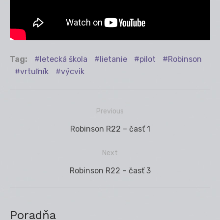
Tag:
letecká škola
lietanie
pilot
Robinson
vrtuľník
výcvik
Previous
Navigácia
Previous
Robinson R22 – časť 1
v
post:
článku
Next
Next
Robinson R22 – časť 3
post:
Poradňa