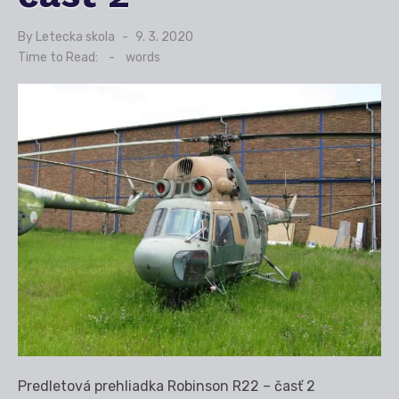
By
Letecka skola
Posted
9. 3. 2020
on
Time to Read:
-
words
Predletová prehliadka Robinson R22 – časť 2