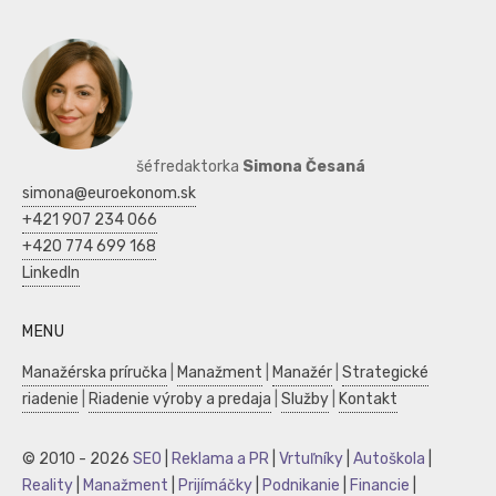
šéfredaktorka
Simona Česaná
simona@euroekonom.sk
+421 907 234 066
+420 774 699 168
LinkedIn
MENU
Manažérska príručka
|
Manažment
|
Manažér
|
Strategické
riadenie
|
Riadenie výroby a predaja
|
Služby
|
Kontakt
© 2010 - 2026
SEO
|
Reklama a PR
|
Vrtuľníky
|
Autoškola
|
Reality
|
Manažment
|
Prijímáčky
|
Podnikanie
|
Financie
|