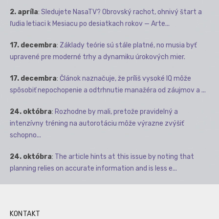
2. apríla
:
Sledujete NasaTV? Obrovský rachot, ohnivý štart a
ľudia letiaci k Mesiacu po desiatkach rokov — Arte...
17. decembra
:
Základy teórie sú stále platné, no musia byť
upravené pre moderné trhy a dynamiku úrokových mier.
17. decembra
:
Článok naznačuje, že príliš vysoké IQ môže
spôsobiť nepochopenie a odtrhnutie manažéra od záujmov a ...
24. októbra
:
Rozhodne by mali, pretože pravidelný a
intenzívny tréning na autorotáciu môže výrazne zvýšiť
schopno...
24. októbra
:
The article hints at this issue by noting that
planning relies on accurate information and is less e...
KONTAKT