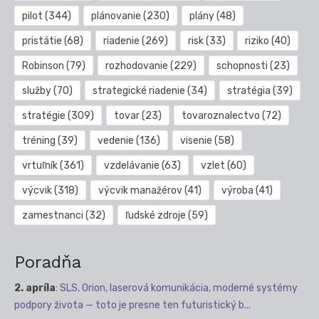
pilot
(344)
plánovanie
(230)
plány
(48)
pristátie
(68)
riadenie
(269)
risk
(33)
riziko
(40)
Robinson
(79)
rozhodovanie
(229)
schopnosti
(23)
služby
(70)
strategické riadenie
(34)
stratégia
(39)
stratégie
(309)
tovar
(23)
tovaroznalectvo
(72)
tréning
(39)
vedenie
(136)
visenie
(58)
vrtuľník
(361)
vzdelávanie
(63)
vzlet
(60)
výcvik
(318)
výcvik manažérov
(41)
výroba
(41)
zamestnanci
(32)
ľudské zdroje
(59)
Poradňa
2. apríla
:
SLS, Orion, laserová komunikácia, moderné systémy
podpory života — toto je presne ten futuristický b...