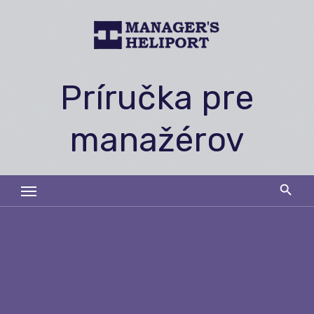
Skip
to
content
Príručka pre
manažérov