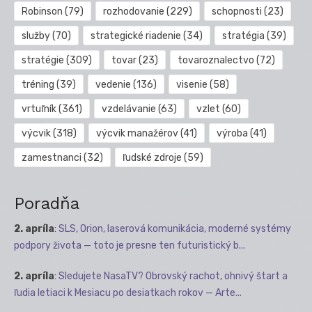
Robinson
(79)
rozhodovanie
(229)
schopnosti
(23)
služby
(70)
strategické riadenie
(34)
stratégia
(39)
stratégie
(309)
tovar
(23)
tovaroznalectvo
(72)
tréning
(39)
vedenie
(136)
visenie
(58)
vrtuľník
(361)
vzdelávanie
(63)
vzlet
(60)
výcvik
(318)
výcvik manažérov
(41)
výroba
(41)
zamestnanci
(32)
ľudské zdroje
(59)
Poradňa
2. apríla
:
SLS, Orion, laserová komunikácia, moderné systémy
podpory života — toto je presne ten futuristický b...
2. apríla
:
Sledujete NasaTV? Obrovský rachot, ohnivý štart a
ľudia letiaci k Mesiacu po desiatkach rokov — Arte...