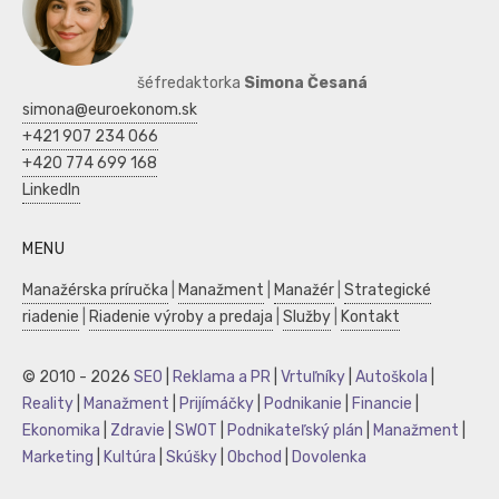
šéfredaktorka
Simona Česaná
simona@euroekonom.sk
+421 907 234 066
+420 774 699 168
LinkedIn
MENU
Manažérska príručka
|
Manažment
|
Manažér
|
Strategické
riadenie
|
Riadenie výroby a predaja
|
Služby
|
Kontakt
© 2010 - 2026
SEO
|
Reklama a PR
|
Vrtuľníky
|
Autoškola
|
Reality
|
Manažment
|
Prijímáčky
|
Podnikanie
|
Financie
|
Ekonomika
|
Zdravie
|
SWOT
|
Podnikateľský plán
|
Manažment
|
Marketing
|
Kultúra
|
Skúšky
|
Obchod
|
Dovolenka