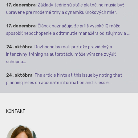
17. decembra
:
Základy teórie sú stále platné, no musia byť
upravené pre moderné trhy a dynamiku úrokových mier.
17. decembra
:
Článok naznačuje, že príliš vysoké IQ môže
spôsobiť nepochopenie a odtrhnutie manažéra od záujmov a ...
24. októbra
:
Rozhodne by mali, pretože pravidelný a
intenzívny tréning na autorotáciu môže výrazne zvýšiť
schopno...
24. októbra
:
The article hints at this issue by noting that
planning relies on accurate information and is less e...
KONTAKT