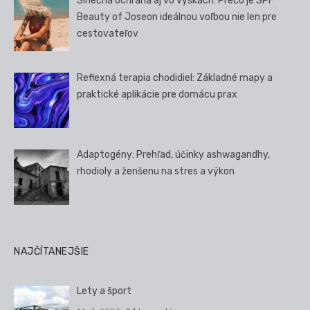
Slnečná ochrana aj vo výškach: Prečo je SPF
Beauty of Joseon ideálnou voľbou nie len pre
cestovateľov
Reflexná terapia chodidiel: Základné mapy a
praktické aplikácie pre domácu prax
Adaptogény: Prehľad, účinky ashwagandhy,
rhodioly a ženšenu na stres a výkon
NAJČÍTANEJŠIE
Lety a šport