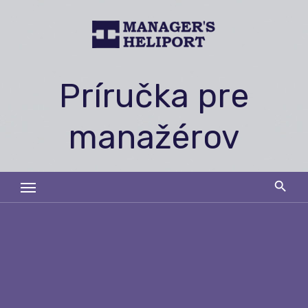
Skip
to
content
Príručka pre
manažérov