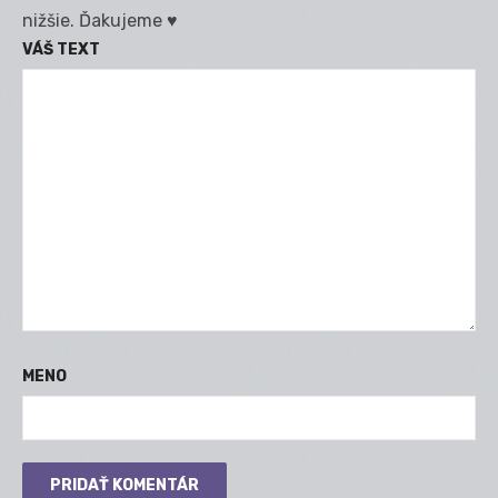
nižšie. Ďakujeme ♥
VÁŠ TEXT
MENO