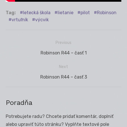
Tag:
letecká škola
lietanie
pilot
Robinson
vrtuľník
výcvik
Previous
Navigácia
Previous
Robinson R44 – časť 1
v
post:
článku
Next
Next
Robinson R44 – časť 3
post:
Poradňa
Potrebujete radu? Chcete pridať komentár, doplniť
alebo upraviť túto stránku? Vyplňte textové pole