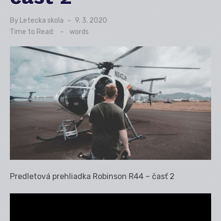
By
Letecka skola
Posted
9. 3. 2020
on
Time to Read:
-
words
Predletová prehliadka Robinson R44 – časť 2