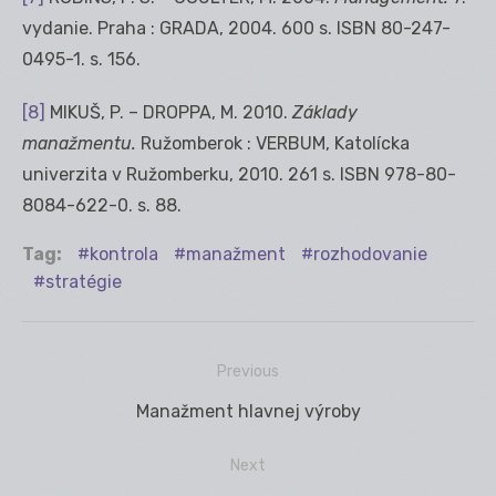
vydanie. Praha : GRADA, 2004. 600 s. ISBN 80-247-
0495-1. s. 156.
[8]
MIKUŠ, P. – DROPPA, M. 2010.
Základy
manažmentu.
Ružomberok : VERBUM, Katolícka
univerzita v Ružomberku, 2010. 261 s. ISBN 978-80-
8084-622-0. s. 88.
Tag:
kontrola
manažment
rozhodovanie
stratégie
Previous
Navigácia
Previous
Manažment hlavnej výroby
v
post:
článku
Next