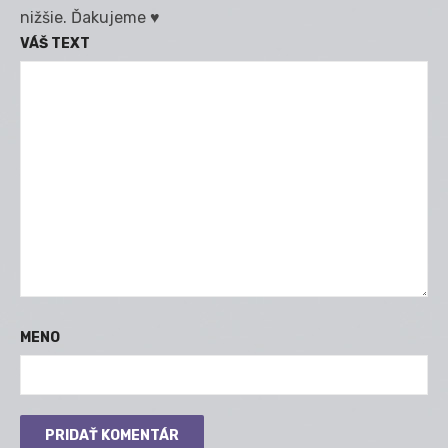
nižšie. Ďakujeme ♥
VÁŠ TEXT
MENO