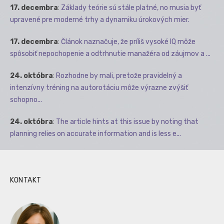
17. decembra
:
Základy teórie sú stále platné, no musia byť
upravené pre moderné trhy a dynamiku úrokových mier.
17. decembra
:
Článok naznačuje, že príliš vysoké IQ môže
spôsobiť nepochopenie a odtrhnutie manažéra od záujmov a ...
24. októbra
:
Rozhodne by mali, pretože pravidelný a
intenzívny tréning na autorotáciu môže výrazne zvýšiť
schopno...
24. októbra
:
The article hints at this issue by noting that
planning relies on accurate information and is less e...
KONTAKT