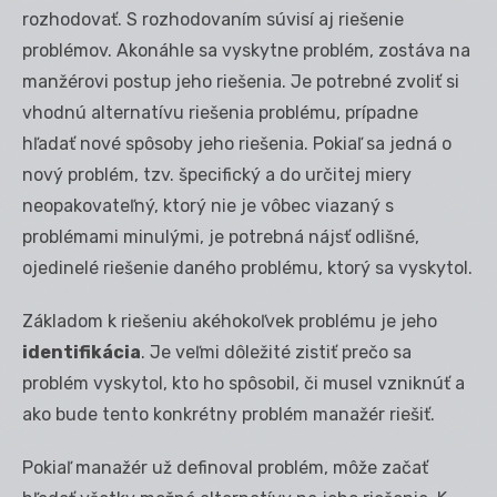
rozhodovať. S rozhodovaním súvisí aj riešenie
problémov. Akonáhle sa vyskytne problém, zostáva na
manžérovi postup jeho riešenia. Je potrebné zvoliť si
vhodnú alternatívu riešenia problému, prípadne
hľadať nové spôsoby jeho riešenia. Pokiaľ sa jedná o
nový problém, tzv. špecifický a do určitej miery
neopakovateľný, ktorý nie je vôbec viazaný s
problémami minulými, je potrebná nájsť odlišné,
ojedinelé riešenie daného problému, ktorý sa vyskytol.
Základom k riešeniu akéhokoľvek problému je jeho
identifikácia
. Je veľmi dôležité zistiť prečo sa
problém vyskytol, kto ho spôsobil, či musel vzniknúť a
ako bude tento konkrétny problém manažér riešiť.
Pokiaľ manažér už definoval problém, môže začať