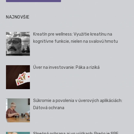
NAJNOVŠIE
Kreatín pre wellness: Využitie kreatínu na
kognitívne funkcie, nielen na svalovú hmotu
Úver na investovanie: Páka a riziká
Súkromie a povolenia v úverových aplikáciách:
Dátová ochrana
Slnečná ochrana aj vo výškach: Prečo je SPF