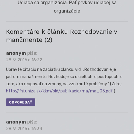
Next
Učiaca sa organizácia: Päť prvkov učiacej sa
post:
organizácie
Komentáre k článku Rozhodovanie v
manžmente (2)
anonym
píše:
28. 9. 2015 o 16:32
Upravte citaciu na zaciatku clanku, vid: „Rozhodovanie je
jadrom manažmentu. Rozhoduje sa o cieľoch, o postupoch, o
tom, ako reagovať na zmeny, na vzniknuté problémy.“ (Zdroj:
http://fsi.uniza.sk/kkm/old/publikacie/ma/ma_05.pdf
)
ODPOVEDAŤ
anonym
píše:
28. 9. 2015 o 16:34