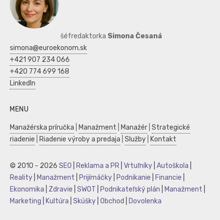
šéfredaktorka
Simona Česaná
simona@euroekonom.sk
+421 907 234 066
+420 774 699 168
LinkedIn
MENU
Manažérska príručka
|
Manažment
|
Manažér
|
Strategické
riadenie
|
Riadenie výroby a predaja
|
Služby
|
Kontakt
© 2010 - 2026
SEO
|
Reklama a PR
|
Vrtuľníky
|
Autoškola
|
Reality
|
Manažment
|
Prijímáčky
|
Podnikanie
|
Financie
|
Ekonomika
|
Zdravie
|
SWOT
|
Podnikateľský plán
|
Manažment
|
Marketing
|
Kultúra
|
Skúšky
|
Obchod
|
Dovolenka