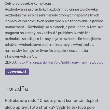
Cely prvy odsek je kompilacia:
Rozhodovanie ja prakticky každodennou činnosťou človeka.
Rozhodujeme sa o riešení niekedy drobných nepodstatných
inokedy veľmi dôležitých problémoch. Rozhodovanie je jadrom
manažmentu. Rozhoduje sa o cieľoch, o postupoch, o tom, ako
reagovať na zmeny, na vzniknuté problémy. Každý, kto
rozhoduje, sa usiluje o to, aby prijaté rozhodnutie čo najlepšie
odrážalo východiskové podmienky, stavy a vývoj okolia a
najmä, aby čo najefektívnejšie prispelo k dosiahnutiu
stanovených cieľov.
ZDROJ:
http://fsi.uniza.sk/kkm/old/publikacie/ma/ma_05.pdf
ODPOVEDAŤ
Poradňa
Potrebujete radu? Chcete pridať komentár, doplniť
alebo upraviť túto stránku? Vyplňte textové pole