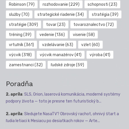
Robinson
(79)
rozhodovanie
(229)
schopnosti
(23)
služby
(70)
strategické riadenie
(34)
stratégia
(39)
stratégie
(309)
tovar
(23)
tovaroznalectvo
(72)
tréning
(39)
vedenie
(136)
visenie
(58)
vrtuľník
(361)
vzdelávanie
(63)
vzlet
(60)
výcvik
(318)
výcvik manažérov
(41)
výroba
(41)
zamestnanci
(32)
ľudské zdroje
(59)
Poradňa
2. apríla
:
SLS, Orion, laserová komunikácia, moderné systémy
podpory života — toto je presne ten futuristický b...
2. apríla
:
Sledujete NasaTV? Obrovský rachot, ohnivý štart a
ľudia letiaci k Mesiacu po desiatkach rokov — Arte...