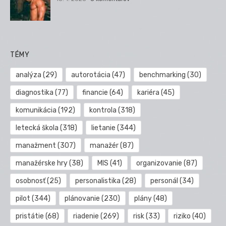
TÉMY
analýza
(29)
autorotácia
(47)
benchmarking
(30)
diagnostika
(77)
financie
(64)
kariéra
(45)
komunikácia
(192)
kontrola
(318)
letecká škola
(318)
lietanie
(344)
manažment
(307)
manažér
(87)
manažérske hry
(38)
MIS
(41)
organizovanie
(87)
osobnosť
(25)
personalistika
(28)
personál
(34)
pilot
(344)
plánovanie
(230)
plány
(48)
pristátie
(68)
riadenie
(269)
risk
(33)
riziko
(40)