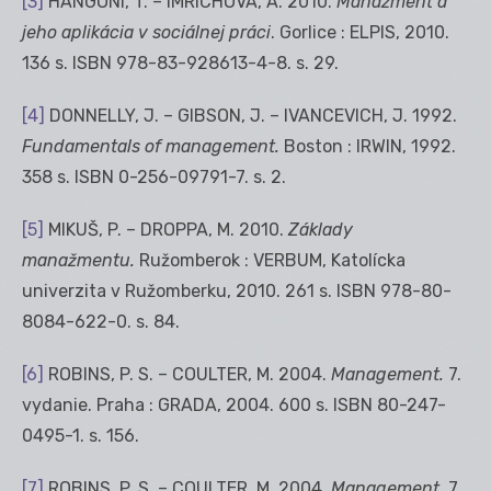
[3]
HANGONI, T. – IMRICHOVÁ, A. 2010.
Manažment a
jeho aplikácia v sociálnej práci
. Gorlice : ELPIS, 2010.
136 s. ISBN 978-83-928613-4-8. s. 29.
[4]
DONNELLY, J. – GIBSON, J. – IVANCEVICH, J. 1992.
Fundamentals of management.
Boston : IRWIN, 1992.
358 s. ISBN 0-256-09791-7. s. 2.
[5]
MIKUŠ, P. – DROPPA, M. 2010.
Základy
manažmentu.
Ružomberok : VERBUM, Katolícka
univerzita v Ružomberku, 2010. 261 s. ISBN 978-80-
8084-622-0. s. 84.
[6]
ROBINS, P. S. – COULTER, M. 2004.
Management.
7.
vydanie. Praha : GRADA, 2004. 600 s. ISBN 80-247-
0495-1. s. 156.
[7]
ROBINS, P. S. – COULTER, M. 2004.
Management.
7.