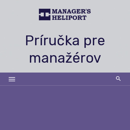
Skip
to
content
Príručka pre
manažérov