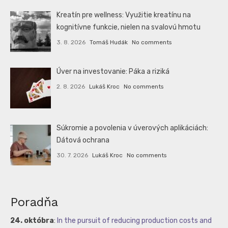
Kreatín pre wellness: Využitie kreatínu na
kognitívne funkcie, nielen na svalovú hmotu
3. 8. 2026
Tomáš Hudák
No comments
Úver na investovanie: Páka a riziká
2. 8. 2026
Lukáš Kroc
No comments
Súkromie a povolenia v úverových aplikáciách:
Dátová ochrana
30. 7. 2026
Lukáš Kroc
No comments
Poradňa
24. októbra
:
In the pursuit of reducing production costs and