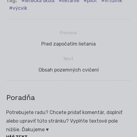
Tag:
letecká škola
lietanie
pilot
vrtuľník
výcvik
Previous
Navigácia
Previous
Pred započatím lietania
v
post:
článku
Next
Next
Obsah pozemných cvičení
post:
Poradňa
Potrebujete radu? Chcete pridať komentár, doplniť
alebo upraviť túto stránku? Vyplňte textové pole
nižšie. Ďakujeme ♥