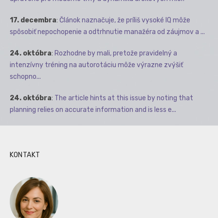
17. decembra
:
Článok naznačuje, že príliš vysoké IQ môže
spôsobiť nepochopenie a odtrhnutie manažéra od záujmov a ...
24. októbra
:
Rozhodne by mali, pretože pravidelný a
intenzívny tréning na autorotáciu môže výrazne zvýšiť
schopno...
24. októbra
:
The article hints at this issue by noting that
planning relies on accurate information and is less e...
KONTAKT