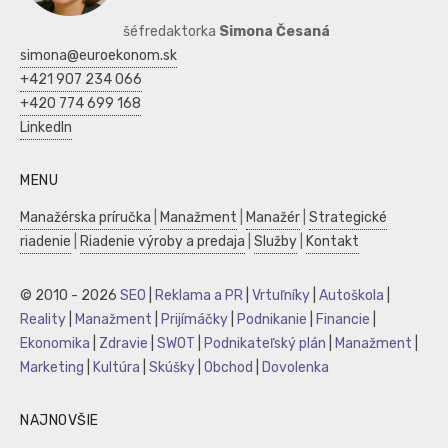
šéfredaktorka
Simona Česaná
simona@euroekonom.sk
+421 907 234 066
+420 774 699 168
LinkedIn
MENU
Manažérska príručka
|
Manažment
|
Manažér
|
Strategické
riadenie
|
Riadenie výroby a predaja
|
Služby
|
Kontakt
© 2010 - 2026
SEO
|
Reklama a PR
|
Vrtuľníky
|
Autoškola
|
Reality
|
Manažment
|
Prijímáčky
|
Podnikanie
|
Financie
|
Ekonomika
|
Zdravie
|
SWOT
|
Podnikateľský plán
|
Manažment
|
Marketing
|
Kultúra
|
Skúšky
|
Obchod
|
Dovolenka
NAJNOVŠIE