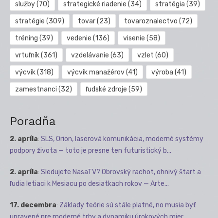
služby
(70)
strategické riadenie
(34)
stratégia
(39)
stratégie
(309)
tovar
(23)
tovaroznalectvo
(72)
tréning
(39)
vedenie
(136)
visenie
(58)
vrtuľník
(361)
vzdelávanie
(63)
vzlet
(60)
výcvik
(318)
výcvik manažérov
(41)
výroba
(41)
zamestnanci
(32)
ľudské zdroje
(59)
Poradňa
2. apríla
:
SLS, Orion, laserová komunikácia, moderné systémy
podpory života — toto je presne ten futuristický b...
2. apríla
:
Sledujete NasaTV? Obrovský rachot, ohnivý štart a
ľudia letiaci k Mesiacu po desiatkach rokov — Arte...
17. decembra
:
Základy teórie sú stále platné, no musia byť
upravené pre moderné trhy a dynamiku úrokových mier.