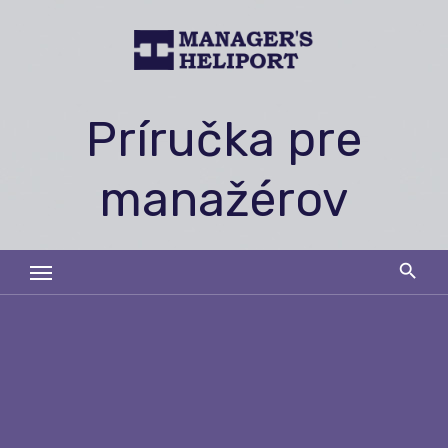
Skip
to
content
Príručka pre
manažérov