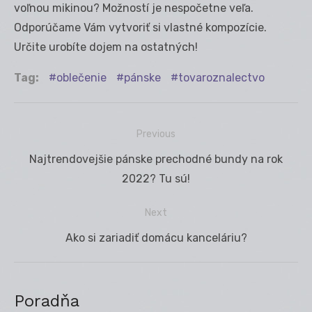
voľnou mikinou? Možností je nespočetne veľa.
Odporúčame Vám vytvoriť si vlastné kompozície.
Určite urobíte dojem na ostatných!
Tag:
oblečenie
pánske
tovaroznalectvo
Previous
Navigácia
Previous
Najtrendovejšie pánske prechodné bundy na rok
v
post:
2022? Tu sú!
článku
Next
Next
Ako si zariadiť domácu kanceláriu?
post:
Poradňa