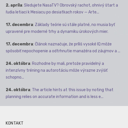
2. apríla
:
Sledujete NasaTV? Obrovský rachot, ohnivý štart a
ľudia letiaci k Mesiacu po desiatkach rokov — Arte...
17. decembra
:
Základy teórie sú stále platné, no musia byť
upravené pre moderné trhy a dynamiku úrokových mier.
17. decembra
:
Článok naznačuje, že príliš vysoké IQ môže
spôsobiť nepochopenie a odtrhnutie manažéra od záujmov a ...
24. októbra
:
Rozhodne by mali, pretože pravidelný a
intenzívny tréning na autorotáciu môže výrazne zvýšiť
schopno...
24. októbra
:
The article hints at this issue by noting that
planning relies on accurate information and is less e...
KONTAKT