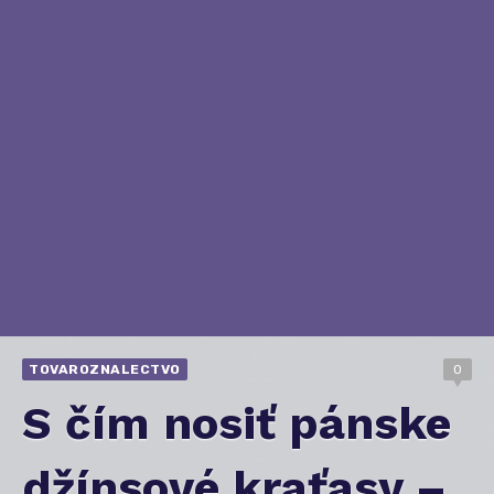
TOVAROZNALECTVO
0
S čím nosiť pánske
džínsové kraťasy –