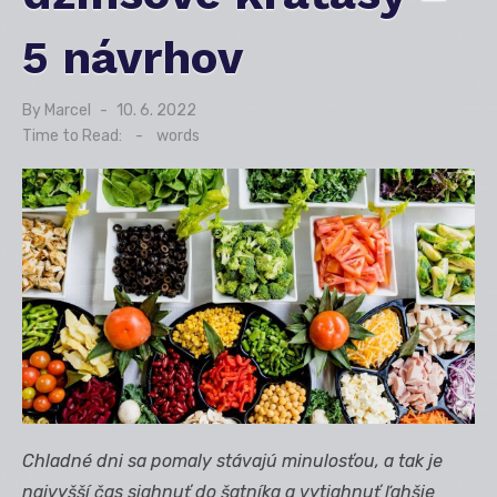
5 návrhov
By
Marcel
Posted
10. 6. 2022
on
Time to Read:
-
words
Chladn
é dni sa pomaly stávajú minulosťou, a tak je
najvyšší čas siahnuť
do šatníka a vytiahnuť ľ
ahšie