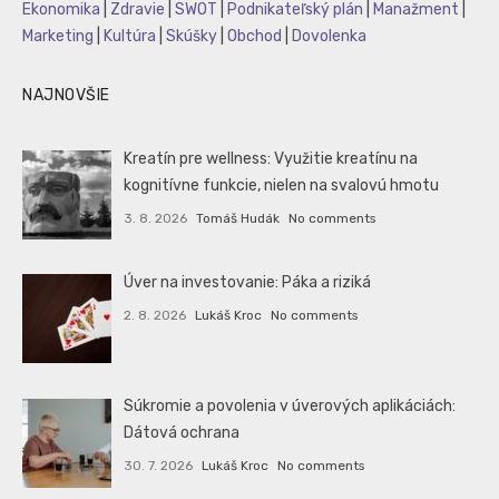
Ekonomika
|
Zdravie
|
SWOT
|
Podnikateľský plán
|
Manažment
|
Marketing
|
Kultúra
|
Skúšky
|
Obchod
|
Dovolenka
NAJNOVŠIE
Kreatín pre wellness: Využitie kreatínu na
kognitívne funkcie, nielen na svalovú hmotu
3. 8. 2026
Tomáš Hudák
No comments
Úver na investovanie: Páka a riziká
2. 8. 2026
Lukáš Kroc
No comments
Súkromie a povolenia v úverových aplikáciách:
Dátová ochrana
30. 7. 2026
Lukáš Kroc
No comments