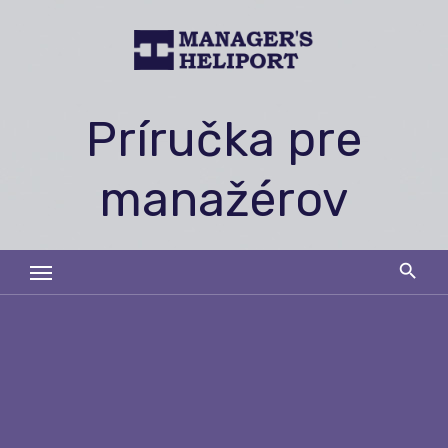
Skip
to
content
Príručka pre
manažérov