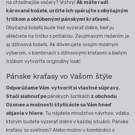
na chladnejšie večery? Vrstvy!
Ak máte radi
károvan
é košele, určite ich spárujte s obyčajným
tričkom a obľú
bený
mi pánskymi kraťasmi.
Obyčajná košeľa bude tiež vyzerať dobre, keď ju
oblečiete na tričko s potlačou. Zaujímavým riešením je
aj džínsová košeľa. Ak dôverujete svojim módnym
výberom, v kombinácii s džínsovými kraťasmi a bielym
tričkom vytvoríte originálny look!
Pánske kraťasy vo Vašom štýle
Odporúč
ame Vám vytvoriť si vlastn
é súpravy.
Stačí siahnuť
po
pánskych šortkách
z obchodu
Ozonee a možnosti štylizácie sa Vám hneď
objavia v hlave
. Tu nájdete množstvo návrhov, vďaka
ktorým budete vyzerať dobre v každej situácii. Pánske
kraťasy so svetrom? Alebo možno v kombinácii s