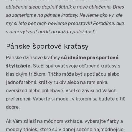
oblečenie alebo doplniť šatní
k o nov
é oblečenie. Dnes
sa zameriame na pánske kraťasy. Nevieme ako vy, ale
my si leto bez nich nevieme predstaviť
! Poradíme, ako
s nimi vytvoriť outfit na každú prílež
itosť.
Pánske športové kraťasy
Pánske džínsové kraťasy
sú ideálne pre športové
štylizácie.
Stačí spárovať svoje obľúbené kraťasy s
klasickým tričkom. Tričko môže byť s potlačou alebo
jednofarebné, krátky rukáv alebo na ramienka,
oversized alebo priliehavé. Všetko závisí od Vašich
preferencií. Vyberte si model, v ktorom sa budete cítiť
dobre.
Ak Vám záleží na módnom vzhľade, vyberajte farby a
modely tričiek, ktoré sú v danej sezóne najmódnejšie.