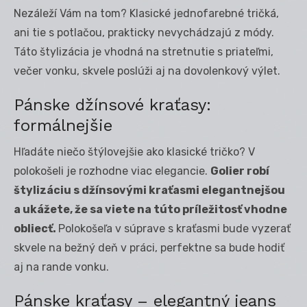
Nezáleží Vám na tom? Klasické jednofarebné tričká,
ani tie s potlačou, prakticky nevychádzajú z módy.
Táto štylizácia je vhodná na stretnutie s priateľmi,
večer vonku, skvele poslúži aj na dovolenkový výlet.
Pánske džínsové kraťasy:
formálnejšie
Hľadáte niečo štýlovejšie ako klasické tričko? V
polokošeli je rozhodne viac elegancie.
Golier robí
štylizáciu s džínsovými kraťasmi elegantnejšou
a ukážete, že sa viete na tú
to prílež
itosť vhodne
obliecť.
Polokošeľa v súprave s kraťasmi bude vyzerať
skvele na bežný deň v práci, perfektne sa bude hodiť
aj na rande vonku.
Pánske kraťasy – elegantný jeans