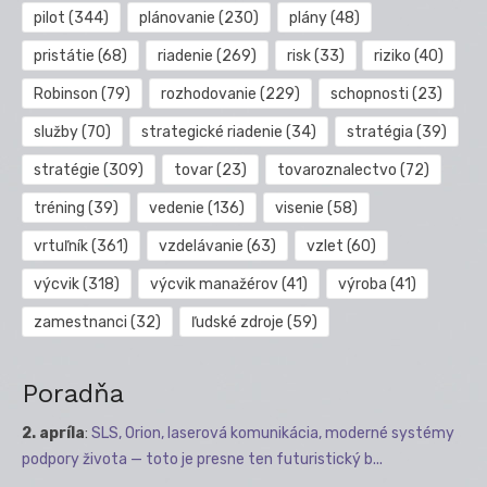
pilot
(344)
plánovanie
(230)
plány
(48)
pristátie
(68)
riadenie
(269)
risk
(33)
riziko
(40)
Robinson
(79)
rozhodovanie
(229)
schopnosti
(23)
služby
(70)
strategické riadenie
(34)
stratégia
(39)
stratégie
(309)
tovar
(23)
tovaroznalectvo
(72)
tréning
(39)
vedenie
(136)
visenie
(58)
vrtuľník
(361)
vzdelávanie
(63)
vzlet
(60)
výcvik
(318)
výcvik manažérov
(41)
výroba
(41)
zamestnanci
(32)
ľudské zdroje
(59)
Poradňa
2. apríla
:
SLS, Orion, laserová komunikácia, moderné systémy
podpory života — toto je presne ten futuristický b...