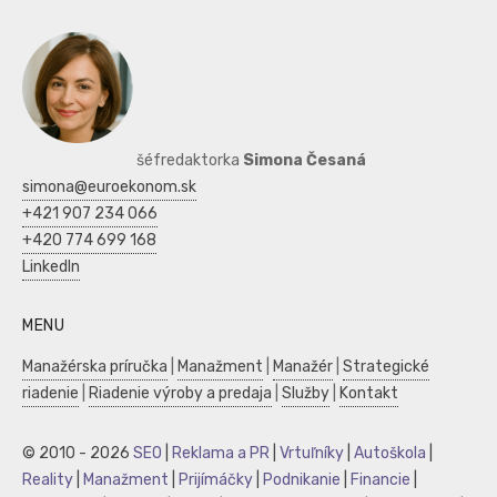
šéfredaktorka
Simona Česaná
simona@euroekonom.sk
+421 907 234 066
+420 774 699 168
LinkedIn
MENU
Manažérska príručka
|
Manažment
|
Manažér
|
Strategické
riadenie
|
Riadenie výroby a predaja
|
Služby
|
Kontakt
© 2010 - 2026
SEO
|
Reklama a PR
|
Vrtuľníky
|
Autoškola
|
Reality
|
Manažment
|
Prijímáčky
|
Podnikanie
|
Financie
|