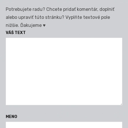
Potrebujete radu? Chcete pridať komentár, doplniť
alebo upraviť túto stránku? Vyplňte textové pole
nižšie. Ďakujeme ♥
VÁŠ TEXT
MENO