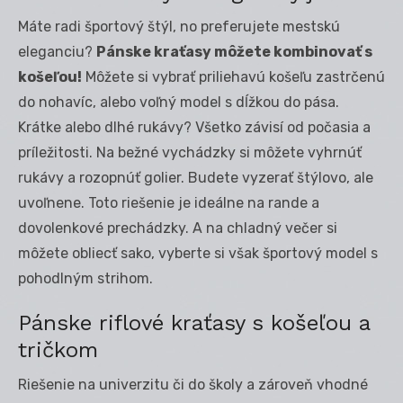
Máte radi športový štýl, no preferujete mestskú
eleganciu?
Pánske kraťasy môžete kombinovať s
košeľ
ou!
Môžete si vybrať priliehavú košeľu zastrčenú
do nohavíc, alebo voľný model s dĺžkou do pása.
Krátke alebo dlhé rukávy? Všetko závisí od počasia a
príležitosti. Na bežné vychádzky si môžete vyhrnúť
rukávy a rozopnúť golier. Budete vyzerať štýlovo, ale
uvoľnene. Toto riešenie je ideálne na rande a
dovolenkové prechádzky. A na chladný večer si
môžete obliecť sako, vyberte si však športový model s
pohodlným strihom.
Pánske riflové kraťasy s košeľou a
tričkom
Riešenie na univerzitu či do školy a zároveň vhodné