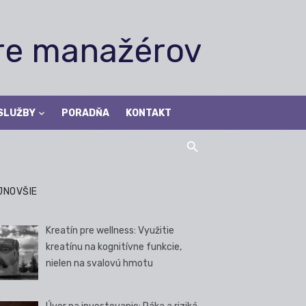
pre manažérov
SLUŽBY
PORADŇA
KONTAKT
JNOVŠIE
Kreatín pre wellness: Využitie
kreatínu na kognitívne funkcie,
nielen na svalovú hmotu