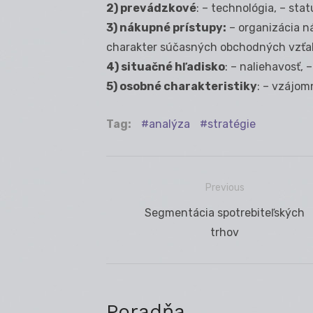
2) prevádzkové
: – technológia, – sta
3) nákupné prístupy:
– organizácia n
charakter súčasných obchodných vzťahov
4) situačné hľadisko
: – naliehavosť, 
5) osobné charakteristiky
: – vzájomn
Tag:
analýza
stratégie
Previous
Navigácia
Previous
Segmentácia spotrebiteľských
v
post:
trhov
článku
Poradňa