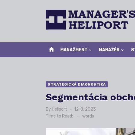
Skip
to
content
home
MANAŽMENT
MANAŽÉR
S
STRATEGICKÁ DIAGNOSTIKA
Segmentácia obch
By
Heliport
Posted
12. 8. 2023
on
Time to Read:
-
words