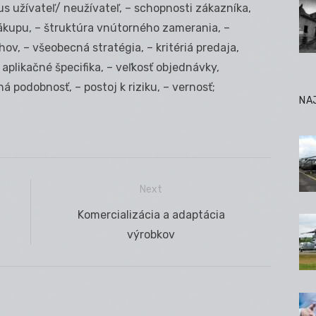
tus užívateľ/ neužívateľ, – schopnosti zákazníka,
ákupu, – štruktúra vnútorného zamerania, –
, – všeobecná stratégia, – kritériá predaja,
– aplikačné špecifika, – veľkosť objednávky,
á podobnosť, – postoj k riziku, – vernosť;
NA
Next
Next
Komercializácia a adaptácia
post:
výrobkov