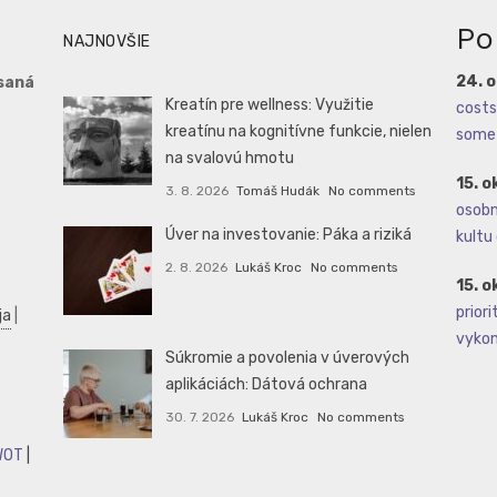
Po
NAJNOVŠIE
24. 
saná
Kreatín pre wellness: Využitie
costs 
kreatínu na kognitívne funkcie, nielen
some 
na svalovú hmotu
15. o
3. 8. 2026
Tomáš Hudák
No comments
osobné
Úver na investovanie: Páka a riziká
kultu 
2. 8. 2026
Lukáš Kroc
No comments
15. o
priori
ja
|
vykoná
Súkromie a povolenia v úverových
aplikáciách: Dátová ochrana
30. 7. 2026
Lukáš Kroc
No comments
WOT
|