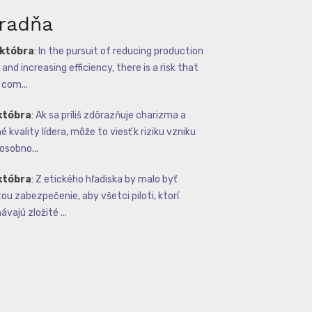
radňa
októbra
:
In the pursuit of reducing production
and increasing efficiency, there is a risk that
com...
któbra
:
Ak sa príliš zdôrazňuje charizma a
 kvality lídera, môže to viesť k riziku vzniku
osobno...
któbra
:
Z etického hľadiska by malo byť
tou zabezpečenie, aby všetci piloti, ktorí
vajú zložité ...