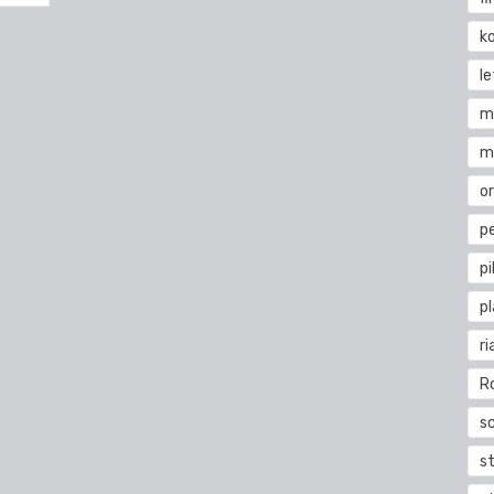
k
l
m
m
o
pe
pi
p
ri
R
s
st