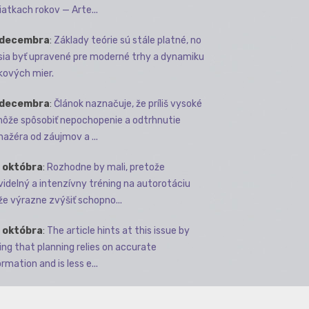
iatkach rokov — Arte...
 decembra
:
Základy teórie sú stále platné, no
ia byť upravené pre moderné trhy a dynamiku
kových mier.
 decembra
:
Článok naznačuje, že príliš vysoké
môže spôsobiť nepochopenie a odtrhnutie
ažéra od záujmov a ...
 októbra
:
Rozhodne by mali, pretože
videlný a intenzívny tréning na autorotáciu
e výrazne zvýšiť schopno...
 októbra
:
The article hints at this issue by
ing that planning relies on accurate
rmation and is less e...