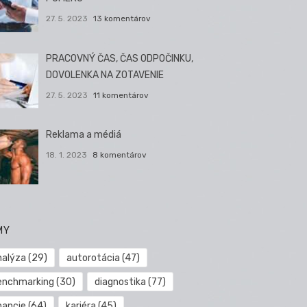
27. 5. 2023
13 komentárov
PRACOVNÝ ČAS, ČAS ODPOČINKU,
DOVOLENKA NA ZOTAVENIE
27. 5. 2023
11 komentárov
Reklama a médiá
18. 1. 2023
8 komentárov
MY
nalýza
(29)
autorotácia
(47)
enchmarking
(30)
diagnostika
(77)
nancie
(64)
kariéra
(45)