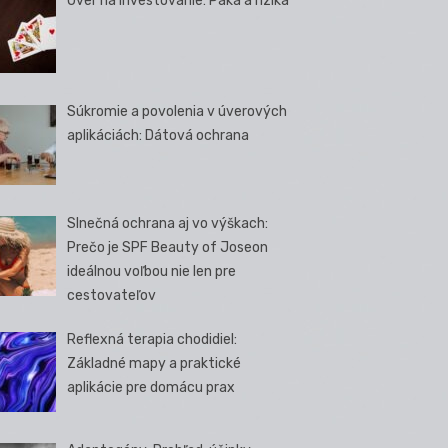
Úver na investovanie: Páka a riziká
Súkromie a povolenia v úverových
aplikáciách: Dátová ochrana
Slnečná ochrana aj vo výškach:
Prečo je SPF Beauty of Joseon
ideálnou voľbou nie len pre
cestovateľov
Reflexná terapia chodidiel:
Základné mapy a praktické
aplikácie pre domácu prax