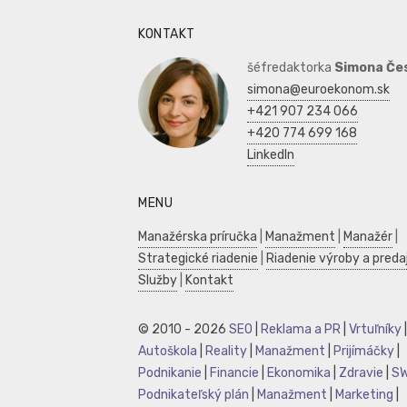
KONTAKT
šéfredaktorka
Simona Če
simona@euroekonom.sk
+421 907 234 066
+420 774 699 168
LinkedIn
MENU
Manažérska príručka
|
Manažment
|
Manažér
|
Strategické riadenie
|
Riadenie výroby a preda
Služby
|
Kontakt
© 2010 - 2026
SEO
|
Reklama a PR
|
Vrtuľníky
|
Autoškola
|
Reality
|
Manažment
|
Prijímáčky
|
Podnikanie
|
Financie
|
Ekonomika
|
Zdravie
|
S
Podnikateľský plán
|
Manažment
|
Marketing
|