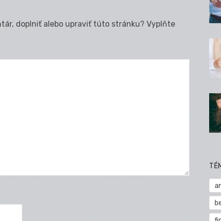
ár, doplniť alebo upraviť túto stránku? Vyplňte
TÉ
a
b
fi