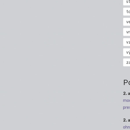
s
t
v
vr
v
v
z
P
2. 
mod
pre
2. 
ohn