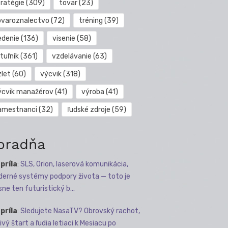
tratégie
(309)
tovar
(23)
ovaroznalectvo
(72)
tréning
(39)
edenie
(136)
visenie
(58)
tuľník
(361)
vzdelávanie
(63)
zlet
(60)
výcvik
(318)
ýcvik manažérov
(41)
výroba
(41)
amestnanci
(32)
ľudské zdroje
(59)
oradňa
apríla
:
SLS, Orion, laserová komunikácia,
erné systémy podpory života — toto je
sne ten futuristický b...
apríla
:
Sledujete NasaTV? Obrovský rachot,
ivý štart a ľudia letiaci k Mesiacu po