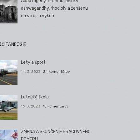
Adaptogény: Prehľad, účinky
ashwagandhy, rhodioly a ženšenu
na stres a výkon
JČÍTANEJŠIE
Lety a šport
14. 3. 2023
24 komentárov
Letecká škola
16. 3. 2023
15 komentárov
ZMENA A SKONČENIE PRACOVNÉHO
POMERU