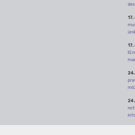
des
17.
mus
úro
17.
IQ 
man
24.
pra
môž
24.
not
info