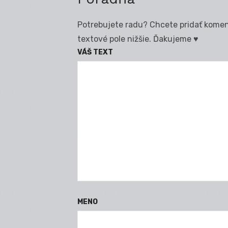
Potrebujete radu? Chcete pridať koment
textové pole nižšie. Ďakujeme ♥
VÁŠ TEXT
MENO