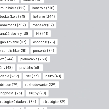
omunikácia
(192)
kontrola
(318)
etecká škola
(318)
lietanie
(344)
anažment
(307)
manažér
(87)
anažérske hry
(38)
MIS
(41)
rganizovanie
(87)
osobnosť
(25)
rsonalistika
(28)
personál
(34)
lot
(344)
plánovanie
(230)
lány
(48)
pristátie
(68)
adenie
(269)
risk
(33)
riziko
(40)
obinson
(79)
rozhodovanie
(229)
chopnosti
(23)
služby
(70)
rategické riadenie
(34)
stratégia
(39)