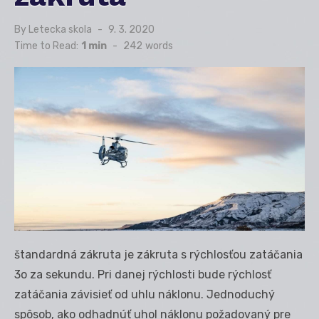
By
Letecka skola
Posted
9. 3. 2020
on
Time to Read:
1 min
-
242
words
štandardná zákruta je zákruta s rýchlosťou zatáčania
3
o
za sekundu. Pri danej rýchlosti bude rýchlosť
zatáčania závisieť od uhlu náklonu. Jednoduchý
spôsob, ako odhadnúť uhol náklonu požadovaný pre