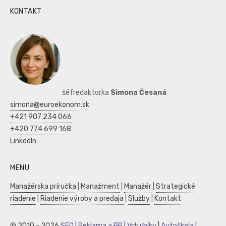
KONTAKT
šéfredaktorka
Simona Česaná
simona@euroekonom.sk
+421 907 234 066
+420 774 699 168
LinkedIn
MENU
Manažérska príručka
|
Manažment
|
Manažér
|
Strategické
riadenie
|
Riadenie výroby a predaja
|
Služby
|
Kontakt
© 2010 - 2026
SEO
|
Reklama a PR
|
Vrtuľníky
|
Autoškola
|