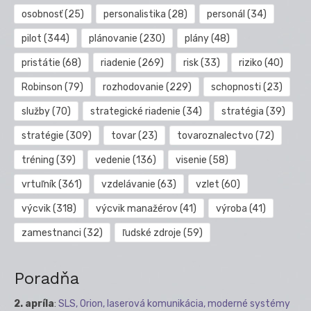
osobnosť
(25)
personalistika
(28)
personál
(34)
pilot
(344)
plánovanie
(230)
plány
(48)
pristátie
(68)
riadenie
(269)
risk
(33)
riziko
(40)
Robinson
(79)
rozhodovanie
(229)
schopnosti
(23)
služby
(70)
strategické riadenie
(34)
stratégia
(39)
stratégie
(309)
tovar
(23)
tovaroznalectvo
(72)
tréning
(39)
vedenie
(136)
visenie
(58)
vrtuľník
(361)
vzdelávanie
(63)
vzlet
(60)
výcvik
(318)
výcvik manažérov
(41)
výroba
(41)
zamestnanci
(32)
ľudské zdroje
(59)
Poradňa
2. apríla
:
SLS, Orion, laserová komunikácia, moderné systémy