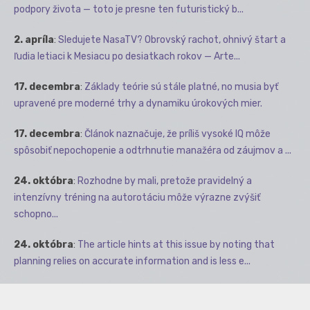
podpory života — toto je presne ten futuristický b...
2. apríla
:
Sledujete NasaTV? Obrovský rachot, ohnivý štart a
ľudia letiaci k Mesiacu po desiatkach rokov — Arte...
17. decembra
:
Základy teórie sú stále platné, no musia byť
upravené pre moderné trhy a dynamiku úrokových mier.
17. decembra
:
Článok naznačuje, že príliš vysoké IQ môže
spôsobiť nepochopenie a odtrhnutie manažéra od záujmov a ...
24. októbra
:
Rozhodne by mali, pretože pravidelný a
intenzívny tréning na autorotáciu môže výrazne zvýšiť
schopno...
24. októbra
:
The article hints at this issue by noting that
planning relies on accurate information and is less e...