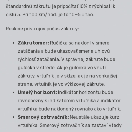
štandardnú zákrutu je pripočítať l0% z rýchlosti k
číslu 5. Pri 100 km/hod. je to 10+5 = 15
o
.
Reakcie prístrojov počas zákruty:
Zákrutomer:
Ručička sa nakloní v smere
zatáčania a bude ukazovať smer a uhlovú
rýchlosť zatáčania. V správnej zákrute bude
guľôčka v strede. Ak je guľôčka vo vnútri
zákruty, vrtuľník je v sklze, ak je na vonkajšej
strane, vrtuľník je vo výklzovej zákrute.
Umelý horizont:
Indikátor horizontu bude
rovnobežný s indikátorom vrtuľníka a indikátor
vrtuľníka bude naklonený rovnako ako vrtuľník.
Smerový zotrvačník:
Neustále ukazuje kurz
vrtuľníka. Smerový zotrvačník sa zastaví vtedy,