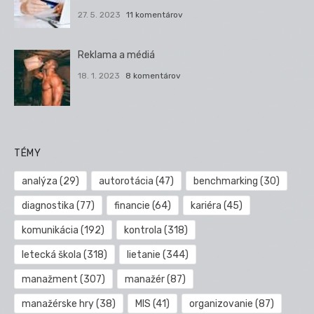
27. 5. 2023
11 komentárov
Reklama a médiá
18. 1. 2023
8 komentárov
TÉMY
analýza
(29)
autorotácia
(47)
benchmarking
(30)
diagnostika
(77)
financie
(64)
kariéra
(45)
komunikácia
(192)
kontrola
(318)
letecká škola
(318)
lietanie
(344)
manažment
(307)
manažér
(87)
manažérske hry
(38)
MIS
(41)
organizovanie
(87)