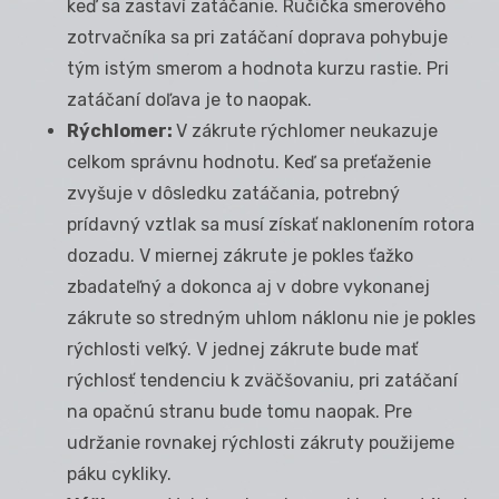
keď sa zastaví zatáčanie. Ručička smerového
zotrvačníka sa pri zatáčaní doprava pohybuje
tým istým smerom a hodnota kurzu rastie. Pri
zatáčaní doľava je to naopak.
Rýchlomer:
V zákrute rýchlomer neukazuje
celkom správnu hodnotu. Keď sa preťaženie
zvyšuje v dôsledku zatáčania, potrebný
prídavný vztlak sa musí získať naklonením rotora
dozadu. V miernej zákrute je pokles ťažko
zbadateľný a dokonca aj v dobre vykonanej
zákrute so stredným uhlom náklonu nie je pokles
rýchlosti veľký. V jednej zákrute bude mať
rýchlosť tendenciu k zväčšovaniu, pri zatáčaní
na opačnú stranu bude tomu naopak. Pre
udržanie rovnakej rýchlosti zákruty použijeme
páku cykliky.