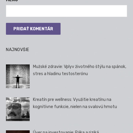
NAJNOVŠIE
Mužské zdravie: Vplyv životného štýlu na spánok,
stres a hladinu testosterónu
Kreatín pre wellness: Využitie kreatínu na
kognitívne funkcie, nielen na svalovú hmotu
Úver na investovanie: Páka a riziká