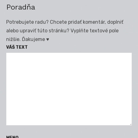
Poradňa
Potrebujete radu? Chcete pridať komentár, doplniť
alebo upraviť túto stránku? Vyplňte textové pole
nižšie. Ďakujeme ♥
VÁŠ TEXT
MENO