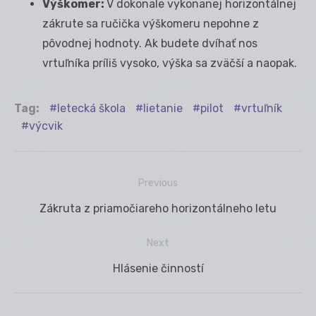
Výškomer:
V dokonale vykonanej horizontálnej
zákrute sa ručička výškomeru nepohne z
pôvodnej hodnoty. Ak budete dvíhať nos
vrtuľníka príliš vysoko, výška sa zväčší a naopak.
Tag:
letecká škola
lietanie
pilot
vrtuľník
výcvik
Previous
Navigácia
Previous
Zákruta z priamočiareho horizontálneho letu
v
post:
článku
Next
Next
Hlásenie činností
post: