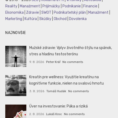
Reality
|
Manažment
|
Prijímáčky
|
Podnikanie
|
Financie
|
Ekonomika
|
Zdravie
|
SWOT
|
Podnikateľský plán
|
Manažment
|
Marketing
|
Kultúra
|
Skúšky
|
Obchod
|
Dovolenka
NAJNOVŠIE
Mužské zdravie: Vplyv životného štýlu na spánok,
stres a hladinu testosterónu
9. 8. 2026
Peter Kráľ
No comments
Kreatín pre wellness: Využitie kreatínu na
kognitívne funkcie, nielen na svalovú hmotu
3. 8. 2026
Tomáš Hudák
No comments
Úver na investovanie: Páka a riziká
2. 8. 2026
Lukáš Kroc
No comments