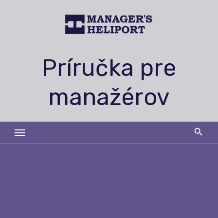
Skip
to
content
Príručka pre
manažérov