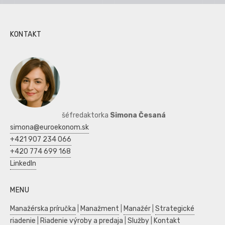
KONTAKT
šéfredaktorka
Simona Česaná
simona@euroekonom.sk
+421 907 234 066
+420 774 699 168
LinkedIn
MENU
Manažérska príručka
|
Manažment
|
Manažér
|
Strategické
riadenie
|
Riadenie výroby a predaja
|
Služby
|
Kontakt