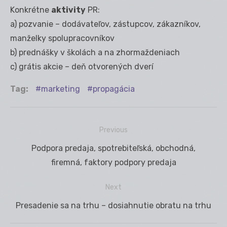
Konkrétne
aktivity
PR:
a) pozvanie – dodávateľov, zástupcov, zákazníkov,
manželky spolupracovníkov
b) prednášky v školách a na zhormaždeniach
c) grátis akcie – deň otvorených dverí
Tag:
marketing
propagácia
Previous
Navigácia
Previous
Podpora predaja, spotrebiteľská, obchodná,
v
post:
firemná, faktory podpory predaja
článku
Next
Next
Presadenie sa na trhu – dosiahnutie obratu na trhu
post: