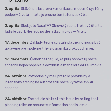
2. apríla
:
SLS, Orion, laserová komunikácia, moderné systémy
podpory života — toto je presne ten futuristický b...
2. apríla
:
Sledujete NasaTV? Obrovský rachot, ohnivý štart a
ľudia letiaci k Mesiacu po desiatkach rokov — Arte...
17. decembra
:
Základy teórie sú stále platné, no musia byť
upravené pre moderné trhy a dynamiku úrokových mier.
17. decembra
:
Článok naznačuje, že príliš vysoké IQ môže
spôsobiť nepochopenie a odtrhnutie manažéra od záujmov a ...
24. októbra
:
Rozhodne by mali, pretože pravidelný a
intenzívny tréning na autorotáciu môže výrazne zvýšiť
schopno...
24. októbra
:
The article hints at this issue by noting that
planning relies on accurate information and is less e...