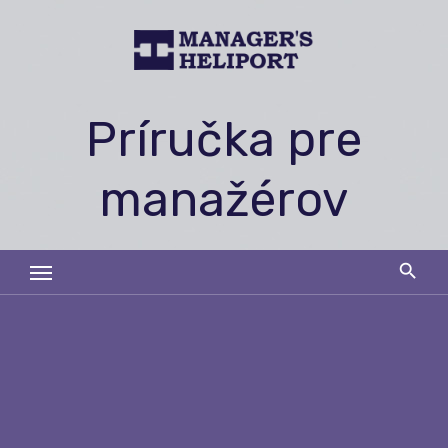
Skip
to
content
Príručka pre
manažérov