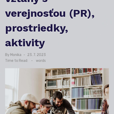
verejnosťou (PR),
prostriedky,
aktivity
By
Monika
Posted
23. 7. 2023
on
Time to Read:
-
words