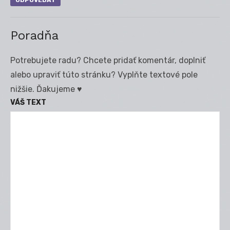
Poradňa
Potrebujete radu? Chcete pridať komentár, doplniť
alebo upraviť túto stránku? Vyplňte textové pole
nižšie. Ďakujeme ♥
VÁŠ TEXT