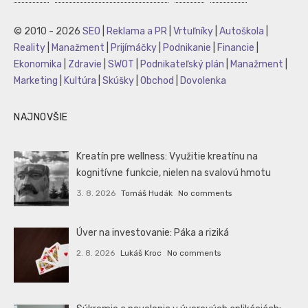
© 2010 - 2026
SEO
|
Reklama a PR
|
Vrtuľníky
|
Autoškola
|
Reality
|
Manažment
|
Prijímáčky
|
Podnikanie
|
Financie
|
Ekonomika
|
Zdravie
|
SWOT
|
Podnikateľský plán
|
Manažment
|
Marketing
|
Kultúra
|
Skúšky
|
Obchod
|
Dovolenka
NAJNOVŠIE
Kreatín pre wellness: Využitie kreatínu na
kognitívne funkcie, nielen na svalovú hmotu
3. 8. 2026
Tomáš Hudák
No comments
Úver na investovanie: Páka a riziká
2. 8. 2026
Lukáš Kroc
No comments