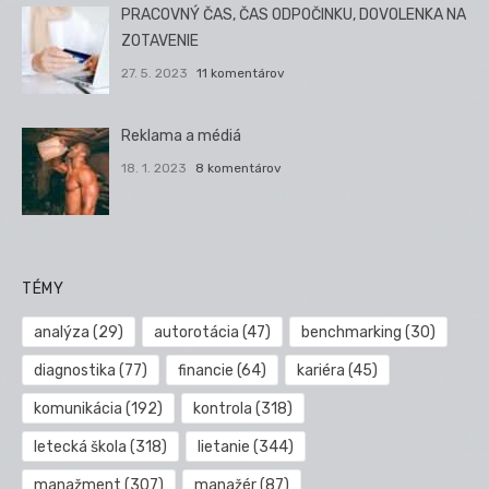
PRACOVNÝ ČAS, ČAS ODPOČINKU, DOVOLENKA NA
ZOTAVENIE
27. 5. 2023
11 komentárov
Reklama a médiá
18. 1. 2023
8 komentárov
TÉMY
analýza
(29)
autorotácia
(47)
benchmarking
(30)
diagnostika
(77)
financie
(64)
kariéra
(45)
komunikácia
(192)
kontrola
(318)
letecká škola
(318)
lietanie
(344)
manažment
(307)
manažér
(87)