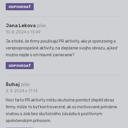
ODPOVEDAŤ
Jana Lekova
píše:
10. 8. 2024 o 13:49
Je etické, že firmy používajú PR aktivity, ako je sponzoring a
verejnoprospešné aktivity, na zlepšenie svojho obrazu, aj keď
možno nejde o ich hlavné zameranie?
ODPOVEDAŤ
Šuhaj
píše:
2. 9. 2024 o 17:14
Hoci tieto PR aktivity môžu skutočne pomôcť zlepšiť obraz
firmy, môže to byť kontroverzné, ak sú motivované primárne
snahou o zisk bez skutočného záväzku k pozitívnym
spoločenským prínosom.