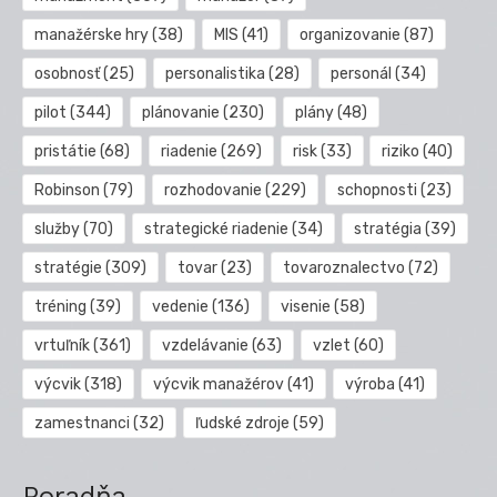
manažérske hry
(38)
MIS
(41)
organizovanie
(87)
osobnosť
(25)
personalistika
(28)
personál
(34)
pilot
(344)
plánovanie
(230)
plány
(48)
pristátie
(68)
riadenie
(269)
risk
(33)
riziko
(40)
Robinson
(79)
rozhodovanie
(229)
schopnosti
(23)
služby
(70)
strategické riadenie
(34)
stratégia
(39)
stratégie
(309)
tovar
(23)
tovaroznalectvo
(72)
tréning
(39)
vedenie
(136)
visenie
(58)
vrtuľník
(361)
vzdelávanie
(63)
vzlet
(60)
výcvik
(318)
výcvik manažérov
(41)
výroba
(41)
zamestnanci
(32)
ľudské zdroje
(59)
Poradňa