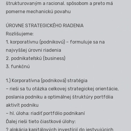
štrukturovaným a racional. spôsobom a preto má
pomerne mechanickú povahu
ÚROVNE STRATEGICKÉHO RIADENIA
Rozlišujeme:
1. korporatívnu (podnikovú) – formuluje sa na
najvyššej úrovni riadenia
2. podnikateľskú (business)
3. funkčnú
1.) Korporatívna (podniková) stratégia
– rieši sa tu otázka celkovej strategickej orientácie,
poslania podniku a optimálnej štruktúry portfólia
aktivít podniku
– hl. úloha: riadiť portfólio podnikaní
Ďalej rieši tieto čiastkové úlohy:
? alokácia kapitálových investícií do jestvujúcich