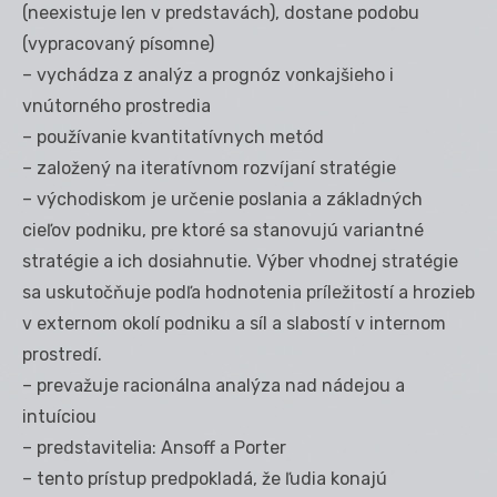
(neexistuje len v predstavách), dostane podobu
(vypracovaný písomne)
– vychádza z analýz a prognóz vonkajšieho i
vnútorného prostredia
– používanie kvantitatívnych metód
– založený na iteratívnom rozvíjaní stratégie
– východiskom je určenie poslania a základných
cieľov podniku, pre ktoré sa stanovujú variantné
stratégie a ich dosiahnutie. Výber vhodnej stratégie
sa uskutočňuje podľa hodnotenia príležitostí a hrozieb
v externom okolí podniku a síl a slabostí v internom
prostredí.
– prevažuje racionálna analýza nad nádejou a
intuíciou
– predstavitelia: Ansoff a Porter
– tento prístup predpokladá, že ľudia konajú