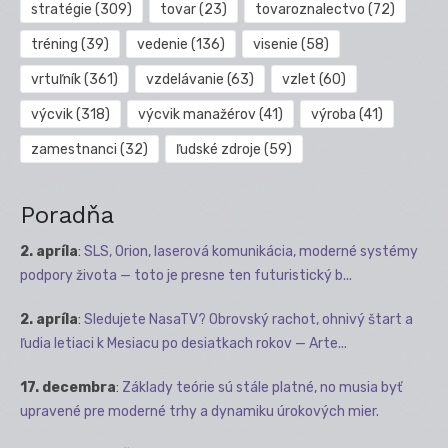
stratégie
(309)
tovar
(23)
tovaroznalectvo
(72)
tréning
(39)
vedenie
(136)
visenie
(58)
vrtuľník
(361)
vzdelávanie
(63)
vzlet
(60)
výcvik
(318)
výcvik manažérov
(41)
výroba
(41)
zamestnanci
(32)
ľudské zdroje
(59)
Poradňa
2. apríla
:
SLS, Orion, laserová komunikácia, moderné systémy
podpory života — toto je presne ten futuristický b...
2. apríla
:
Sledujete NasaTV? Obrovský rachot, ohnivý štart a
ľudia letiaci k Mesiacu po desiatkach rokov — Arte...
17. decembra
:
Základy teórie sú stále platné, no musia byť
upravené pre moderné trhy a dynamiku úrokových mier.