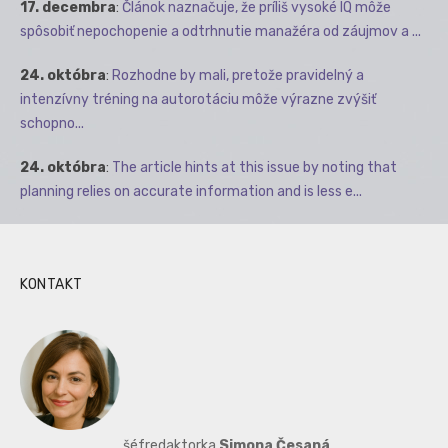
17. decembra
:
Článok naznačuje, že príliš vysoké IQ môže
spôsobiť nepochopenie a odtrhnutie manažéra od záujmov a ...
24. októbra
:
Rozhodne by mali, pretože pravidelný a
intenzívny tréning na autorotáciu môže výrazne zvýšiť
schopno...
24. októbra
:
The article hints at this issue by noting that
planning relies on accurate information and is less e...
KONTAKT
šéfredaktorka
Simona Česaná