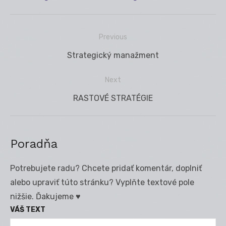
Previous
Navigácia
Previous
Strategický manažment
v
post:
článku
Next
Next
RASTOVÉ STRATÉGIE
post:
Poradňa
Potrebujete radu? Chcete pridať komentár, doplniť
alebo upraviť túto stránku? Vyplňte textové pole
nižšie. Ďakujeme ♥
VÁŠ TEXT