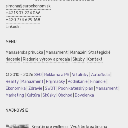
simona@euroekonom.sk
+421 907 234 066
+420 774 699 168
LinkedIn
MENU
Manažérska príručka
|
Manažment
|
Manažér
|
Strategické
riadenie
|
Riadenie výroby a predaja
|
Služby
|
Kontakt
© 2010 - 2026
SEO
|
Reklama a PR
|
Vrtuľníky
|
Autoškola
|
Reality
|
Manažment
|
Prijímáčky
|
Podnikanie
|
Financie
|
Ekonomika
|
Zdravie
|
SWOT
|
Podnikateľský plán
|
Manažment
|
Marketing
|
Kultúra
|
Skúšky
|
Obchod
|
Dovolenka
NAJNOVŠIE
Kreatín pre wellness: Využitie kreatínu na