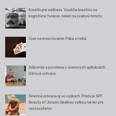
Kreatín pre wellness: Využitie kreatínu na
kognitívne funkcie, nielen na svalovú hmotu
Úver na investovanie: Páka a riziká
Súkromie a povolenia v úverových aplikáciách:
Dátová ochrana
Slnečná ochrana aj vo výškach: Prečo je SPF
Beauty of Joseon ideálnou voľbou nie len pre
cestovateľov