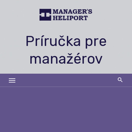
Skip
to
content
Príručka pre
manažérov