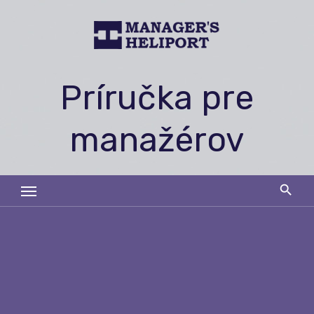
Skip
to
content
Príručka pre
manažérov