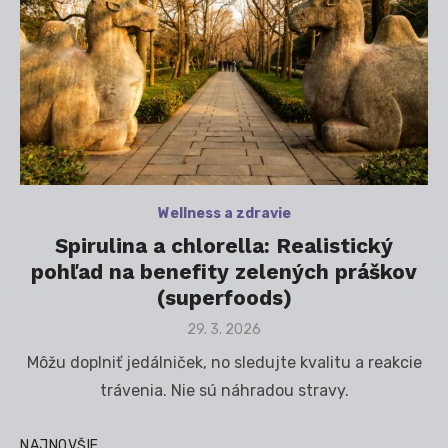
Wellness a zdravie
Spirulina a chlorella: Realistický
pohľad na benefity zelených práškov
(superfoods)
Posted
29. 3. 2026
on
Môžu doplniť jedálniček, no sledujte kvalitu a reakcie
trávenia. Nie sú náhradou stravy.
NAJNOVŠIE