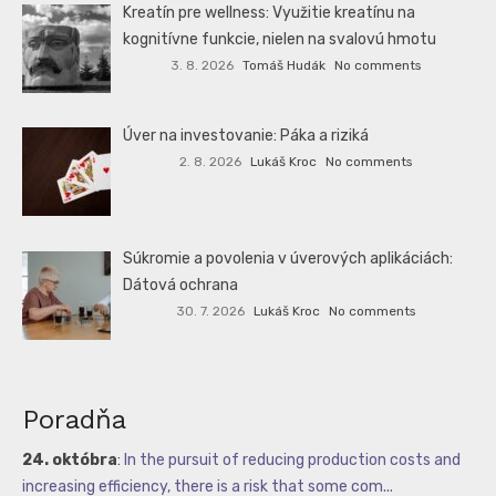
Kreatín pre wellness: Využitie kreatínu na
kognitívne funkcie, nielen na svalovú hmotu
3. 8. 2026
Tomáš Hudák
No comments
Úver na investovanie: Páka a riziká
2. 8. 2026
Lukáš Kroc
No comments
Súkromie a povolenia v úverových aplikáciách:
Dátová ochrana
30. 7. 2026
Lukáš Kroc
No comments
Poradňa
24. októbra
:
In the pursuit of reducing production costs and
increasing efficiency, there is a risk that some com...