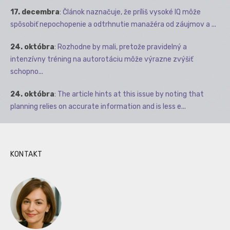
17. decembra
:
Článok naznačuje, že príliš vysoké IQ môže
spôsobiť nepochopenie a odtrhnutie manažéra od záujmov a ...
24. októbra
:
Rozhodne by mali, pretože pravidelný a
intenzívny tréning na autorotáciu môže výrazne zvýšiť
schopno...
24. októbra
:
The article hints at this issue by noting that
planning relies on accurate information and is less e...
KONTAKT