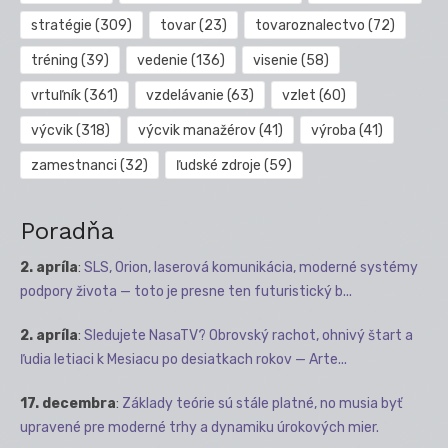
stratégie
(309)
tovar
(23)
tovaroznalectvo
(72)
tréning
(39)
vedenie
(136)
visenie
(58)
vrtuľník
(361)
vzdelávanie
(63)
vzlet
(60)
výcvik
(318)
výcvik manažérov
(41)
výroba
(41)
zamestnanci
(32)
ľudské zdroje
(59)
Poradňa
2. apríla
:
SLS, Orion, laserová komunikácia, moderné systémy
podpory života — toto je presne ten futuristický b...
2. apríla
:
Sledujete NasaTV? Obrovský rachot, ohnivý štart a
ľudia letiaci k Mesiacu po desiatkach rokov — Arte...
17. decembra
:
Základy teórie sú stále platné, no musia byť
upravené pre moderné trhy a dynamiku úrokových mier.