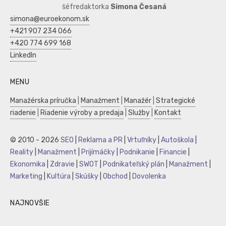
šéfredaktorka
Simona Česaná
simona@euroekonom.sk
+421 907 234 066
+420 774 699 168
LinkedIn
MENU
Manažérska príručka
|
Manažment
|
Manažér
|
Strategické
riadenie
|
Riadenie výroby a predaja
|
Služby
|
Kontakt
© 2010 - 2026
SEO
|
Reklama a PR
|
Vrtuľníky
|
Autoškola
|
Reality
|
Manažment
|
Prijímáčky
|
Podnikanie
|
Financie
|
Ekonomika
|
Zdravie
|
SWOT
|
Podnikateľský plán
|
Manažment
|
Marketing
|
Kultúra
|
Skúšky
|
Obchod
|
Dovolenka
NAJNOVŠIE