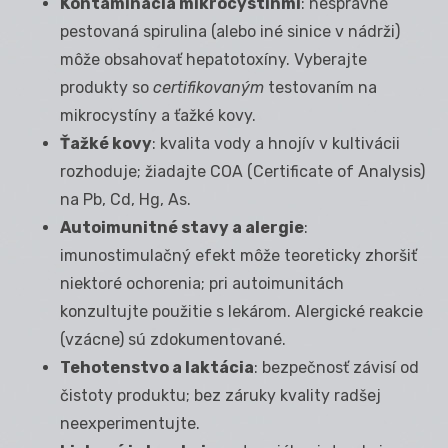
Kontaminácia mikrocystínmi
: nesprávne
pestovaná spirulina (alebo iné sinice v nádrži)
môže obsahovať hepatotoxíny. Vyberajte
produkty so
certifikovaným
testovaním na
mikrocystíny a ťažké kovy.
Ťažké kovy
: kvalita vody a hnojív v kultivácii
rozhoduje; žiadajte COA (Certificate of Analysis)
na Pb, Cd, Hg, As.
Autoimunitné stavy a alergie
:
imunostimulačný efekt môže teoreticky zhoršiť
niektoré ochorenia; pri autoimunitách
konzultujte použitie s lekárom. Alergické reakcie
(vzácne) sú zdokumentované.
Tehotenstvo a laktácia
: bezpečnosť závisí od
čistoty produktu; bez záruky kvality radšej
neexperimentujte.