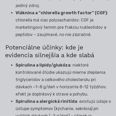
jediný zdroj.
Vláknina a “chlorella growth factor” (CGF)
:
chlorella má viac polysacharidov; CGF je
marketingový termín pre frakciu nukleotidov a
peptidov – zaujímavé, no nie zázračné.
Potenciálne účinky: kde je
evidencia silnejšia a kde slabá
Spirulina a lipidy/glukóza
: niektoré
kontrolované štúdie ukazujú mierne zlepšenia
triglyceridov a celkového cholesterolu pri
dávkach ~1–8 g/deň v horizonte 8–12 týždňov;
efekt je doplnkový k strave a pohybu.
Spirulina a alergická rinitída
: existujú údaje o
ústupe symptomov (kýchanie, sekrécia) pri
vyšších dávkach (~2 g/deň) – účinok je