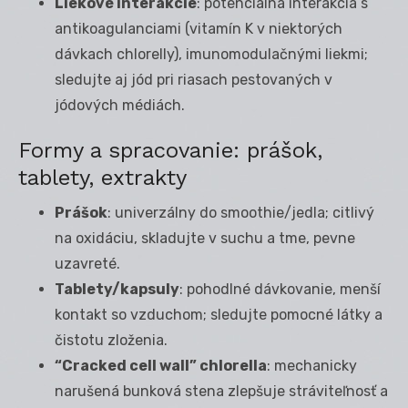
Liekové interakcie
: potenciálna interakcia s
antikoagulanciami (vitamín K v niektorých
dávkach chlorelly), imunomodulačnými liekmi;
sledujte aj jód pri riasach pestovaných v
jódových médiách.
Formy a spracovanie: prášok,
tablety, extrakty
Prášok
: univerzálny do smoothie/jedla; citlivý
na oxidáciu, skladujte v suchu a tme, pevne
uzavreté.
Tablety/kapsuly
: pohodlné dávkovanie, menší
kontakt so vzduchom; sledujte pomocné látky a
čistotu zloženia.
“Cracked cell wall” chlorella
: mechanicky
narušená bunková stena zlepšuje stráviteľnosť a