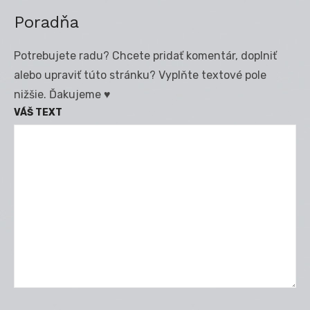
Poradňa
Potrebujete radu? Chcete pridať komentár, doplniť
alebo upraviť túto stránku? Vyplňte textové pole
nižšie. Ďakujeme ♥
VÁŠ TEXT