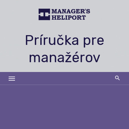
Skip
to
content
Príručka pre
manažérov