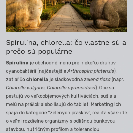
Spirulina, chlorella: čo vlastne sú a
prečo sú populárne
Spirulina
je obchodné meno pre niekoľko druhov
cyanobaktérií (najčastejšie
Arthrospira platensis
),
zatiaľ čo
chlorella
je sladkovodná
zelená riasa
(napr.
Chlorella vulgaris
,
Chlorella pyrenoidosa
). Obe sa
pestujú vo veľkoobjemových kultiváciách, sušia a
melú na prášok alebo lisujú do tabliet. Marketing ich
spája do kategórie “zelených práškov”, realita však: ide
o veľmi rozdielne organizmy s odlišnou bunkovou
stavbou, nutričným profilom a toleranciou.