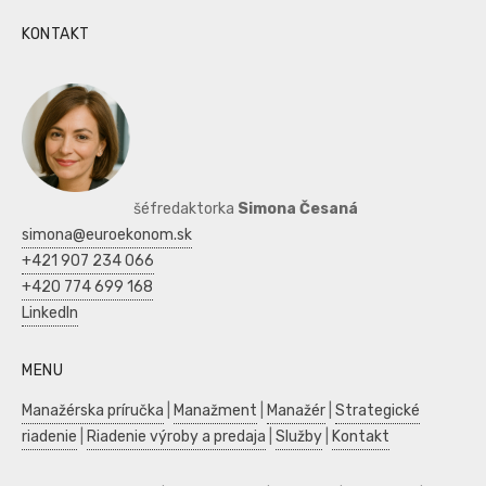
KONTAKT
šéfredaktorka
Simona Česaná
simona@euroekonom.sk
+421 907 234 066
+420 774 699 168
LinkedIn
MENU
Manažérska príručka
|
Manažment
|
Manažér
|
Strategické
riadenie
|
Riadenie výroby a predaja
|
Služby
|
Kontakt