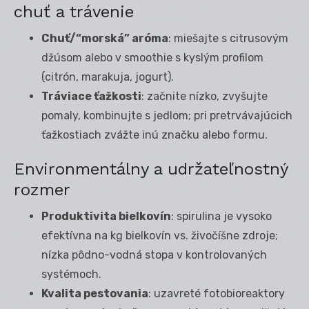
chuť a trávenie
Chuť/“morská” aróma
: miešajte s citrusovým
džúsom alebo v smoothie s kyslým profilom
(citrón, marakuja, jogurt).
Tráviace ťažkosti
: začnite nízko, zvyšujte
pomaly, kombinujte s jedlom; pri pretrvávajúcich
ťažkostiach zvážte inú značku alebo formu.
Environmentálny a udržateľnostný
rozmer
Produktivita bielkovín
: spirulina je vysoko
efektívna na kg bielkovín vs. živočíšne zdroje;
nízka pôdno-vodná stopa v kontrolovaných
systémoch.
Kvalita pestovania
: uzavreté fotobioreaktory