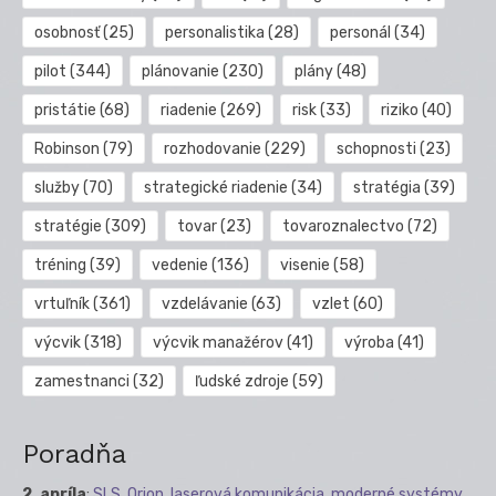
osobnosť
(25)
personalistika
(28)
personál
(34)
pilot
(344)
plánovanie
(230)
plány
(48)
pristátie
(68)
riadenie
(269)
risk
(33)
riziko
(40)
Robinson
(79)
rozhodovanie
(229)
schopnosti
(23)
služby
(70)
strategické riadenie
(34)
stratégia
(39)
stratégie
(309)
tovar
(23)
tovaroznalectvo
(72)
tréning
(39)
vedenie
(136)
visenie
(58)
vrtuľník
(361)
vzdelávanie
(63)
vzlet
(60)
výcvik
(318)
výcvik manažérov
(41)
výroba
(41)
zamestnanci
(32)
ľudské zdroje
(59)
Poradňa
2. apríla
:
SLS, Orion, laserová komunikácia, moderné systémy