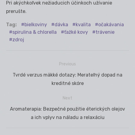
Pri akýchkoľvek nežiaducich účinkoch užívanie
prerušte.
Tag:
bielkoviny
dávka
kvalita
očakávania
spirulina & chlorella
ťažké kovy
trávenie
zdroj
Previous
Navigácia
Previous
Tvrdé verzus mäkké dotazy: Merateľný dopad na
v
post:
kreditné skóre
článku
Next
Next
Aromaterapia: Bezpečné použitie éterických olejov
post:
a ich vplyv na náladu a relaxáciu