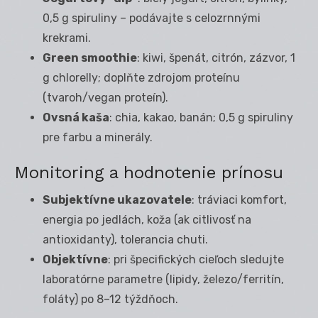
0,5 g spiruliny – podávajte s celozrnnými
krekrami.
Green smoothie
: kiwi, špenát, citrón, zázvor, 1
g chlorelly; doplňte zdrojom proteínu
(tvaroh/vegan proteín).
Ovsná kaša
: chia, kakao, banán; 0,5 g spiruliny
pre farbu a minerály.
Monitoring a hodnotenie prínosu
Subjektívne ukazovatele
: tráviaci komfort,
energia po jedlách, koža (ak citlivosť na
antioxidanty), tolerancia chuti.
Objektívne
: pri špecifických cieľoch sledujte
laboratórne parametre (lipidy, železo/ferritín,
foláty) po 8–12 týždňoch.