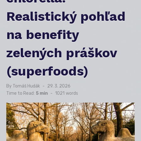
Realistický pohľad
na benefity
zelených práškov
(superfoods)
By
Tomáš Hudák
Posted
29. 3. 2026
on
Time to Read:
5 min
-
1021
words