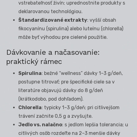
vstrebateľnosť živín; uprednostnite produkty s
deklarovanou technológiou.
Štandardizované extrakty
: vyšší obsah
fikocyanínu (spirulina) alebo luteínu (chlorella)
môže byť výhodou pre cielené použitie.
Dávkovanie a načasovanie:
praktický rámec
Spirulina
: bežné “wellness” dávky 1–3 g/deň,
postupne titrovať; pre špecifické ciele sa v
literatúre objavujú dávky do 8 g/deň
(krátkodobo, pod dohľadom).
Chlorella
: typicky 1–3 g/deň; pri citlivejšom
trávení začnite 0,5 g a zvyšujte.
Jedlo vs. nalačno
: s jedlom lepšia tolerancia; u
citlivých osôb rozdeľte na 2–3 menšie dávky