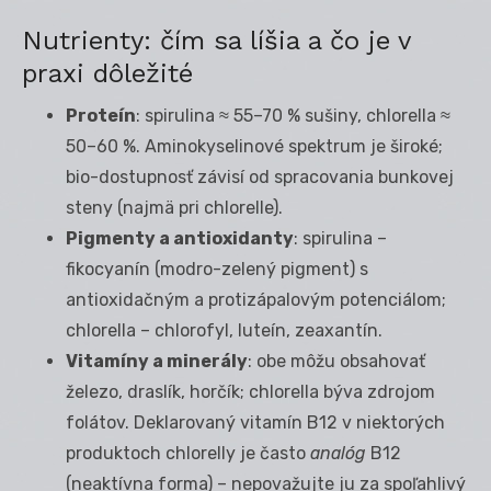
Nutrienty: čím sa líšia a čo je v
praxi dôležité
Proteín
: spirulina ≈ 55–70 % sušiny, chlorella ≈
50–60 %. Aminokyselinové spektrum je široké;
bio-dostupnosť závisí od spracovania bunkovej
steny (najmä pri chlorelle).
Pigmenty a antioxidanty
: spirulina –
fikocyanín (modro-zelený pigment) s
antioxidačným a protizápalovým potenciálom;
chlorella – chlorofyl, luteín, zeaxantín.
Vitamíny a minerály
: obe môžu obsahovať
železo, draslík, horčík; chlorella býva zdrojom
folátov. Deklarovaný vitamín B12 v niektorých
produktoch chlorelly je často
analóg
B12
(neaktívna forma) – nepovažujte ju za spoľahlivý