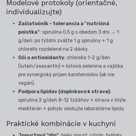
Modelové protokoly (orientačné,
individualizujte)
Začiatočník – tolerancia a “nutričná
poistka”
: spirulina 0,5 g s obedom 3 dni → 1
g/deň; po týždni zvážte 1 g spiruliny + 1 g
chlorelly rozdelené na 2 dávky.
Oči a antioxidanty
: chlorella 1–2 g/deň
(luteín/zeaxantín) + listová zelenina a vajíčka
pre synergický príjem karotenoidov (ak nie
vegán).
Podpora lipidov (doplnkovo k strave)
:
spirulina 2 g/deň 8–12 týždňov + strava v štýle
mediterán + pohyb; sledujte laboratórne lipidy.
Praktické kombinácie v kuchyni
Jogurtový “dip”
: biely jogurt, citrón, bylinky,