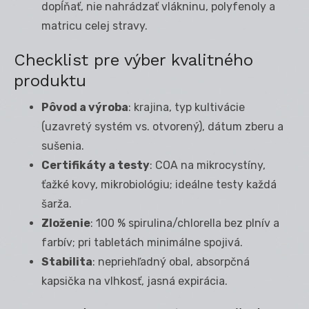
dopĺňať, nie nahrádzať vlákninu, polyfenoly a
matricu celej stravy.
Checklist pre výber kvalitného
produktu
Pôvod a výroba
: krajina, typ kultivácie
(uzavretý systém vs. otvorený), dátum zberu a
sušenia.
Certifikáty a testy
: COA na mikrocystíny,
ťažké kovy, mikrobiológiu; ideálne testy každá
šarža.
Zloženie
: 100 % spirulina/chlorella bez plnív a
farbív; pri tabletách minimálne spojivá.
Stabilita
: nepriehľadný obal, absorpčná
kapsička na vlhkosť, jasná expirácia.