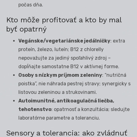
počas dňa.
Kto môže profitovať a kto by mal
byť opatrný
Vegánske/vegetariánske jedálničky
: extra
proteín, železo, luteín; B12 z chlorelly
nepovažujte za jediný spoľahlivý zdroj –
dopĺňajte samostatne B12 v aktívnej forme.
Osoby s nízkym príjmom zeleniny
: “nutričná
poistka”, nie náhrada pestrej stravy; synergicky s
listovou zeleninou a strukovinami.
Autoimunitné, antikoagulačná liečba,
tehotenstvo
: opatrnosť a konzultácia; sledujte
laboratórne parametre a toleranciu.
Sensory a tolerancia: ako zvládnuť