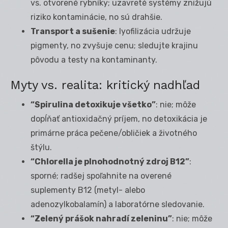
vs. otvorené rybníky; uzavreté systémy znižujú
riziko kontaminácie, no sú drahšie.
Transport a sušenie
: lyofilizácia udržuje
pigmenty, no zvyšuje cenu; sledujte krajinu
pôvodu a testy na kontaminanty.
Myty vs. realita: kritický nadhľad
“Spirulina detoxikuje všetko”
: nie; môže
dopĺňať antioxidačný príjem, no detoxikácia je
primárne práca pečene/obličiek a životného
štýlu.
“Chlorella je plnohodnotný zdroj B12”
:
sporné; radšej spoľahnite na overené
suplementy B12 (metyl- alebo
adenozylkobalamín) a laboratórne sledovanie.
“Zelený prášok nahradí zeleninu”
: nie; môže