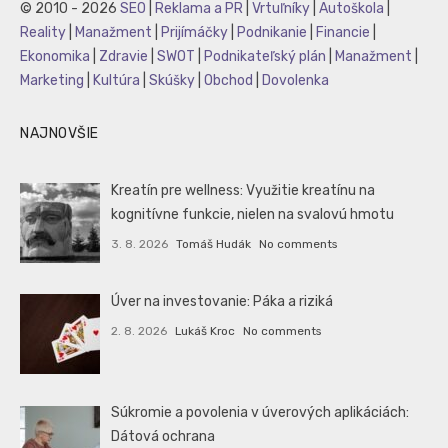
© 2010 - 2026
SEO
|
Reklama a PR
|
Vrtuľníky
|
Autoškola
|
Reality
|
Manažment
|
Prijímáčky
|
Podnikanie
|
Financie
|
Ekonomika
|
Zdravie
|
SWOT
|
Podnikateľský plán
|
Manažment
|
Marketing
|
Kultúra
|
Skúšky
|
Obchod
|
Dovolenka
NAJNOVŠIE
Kreatín pre wellness: Využitie kreatínu na
kognitívne funkcie, nielen na svalovú hmotu
3. 8. 2026
Tomáš Hudák
No comments
Úver na investovanie: Páka a riziká
2. 8. 2026
Lukáš Kroc
No comments
Súkromie a povolenia v úverových aplikáciách:
Dátová ochrana