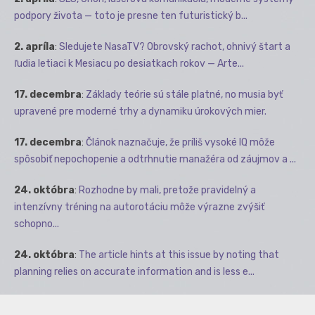
podpory života — toto je presne ten futuristický b...
2. apríla
:
Sledujete NasaTV? Obrovský rachot, ohnivý štart a
ľudia letiaci k Mesiacu po desiatkach rokov — Arte...
17. decembra
:
Základy teórie sú stále platné, no musia byť
upravené pre moderné trhy a dynamiku úrokových mier.
17. decembra
:
Článok naznačuje, že príliš vysoké IQ môže
spôsobiť nepochopenie a odtrhnutie manažéra od záujmov a ...
24. októbra
:
Rozhodne by mali, pretože pravidelný a
intenzívny tréning na autorotáciu môže výrazne zvýšiť
schopno...
24. októbra
:
The article hints at this issue by noting that
planning relies on accurate information and is less e...