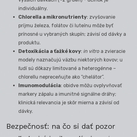
individuálny.
Chlorella a mikronutrienty
: zvyšovanie
príjmu železa, folátov či luteínu môže byť
prínosné u vybraných skupín; závisí od dávky a
produktu.
Detoxikácia a ťažké kovy
:
in vitro
a zvieracie
modely naznačujú väzbu niektorých kovov; u
ľudí sú dôkazy limitované a heterogénne –
chlorellu nepreceňujte ako “chelátor”.
Imunomodulácia
: obidve môžu ovplyvňovať
markery zápalu a imunitné signálne dráhy;
klinická relevancia je skôr mierna a závisí od
dávky.
Bezpečnosť: na čo si dať pozor