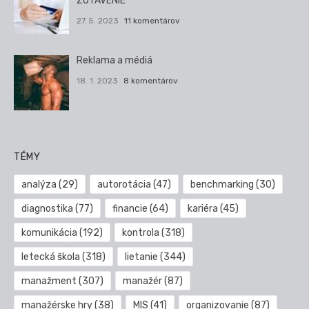
ZOTAVENIE
27. 5. 2023
11 komentárov
Reklama a médiá
18. 1. 2023
8 komentárov
TÉMY
analýza
(29)
autorotácia
(47)
benchmarking
(30)
diagnostika
(77)
financie
(64)
kariéra
(45)
komunikácia
(192)
kontrola
(318)
letecká škola
(318)
lietanie
(344)
manažment
(307)
manažér
(87)
manažérske hry
(38)
MIS
(41)
organizovanie
(87)