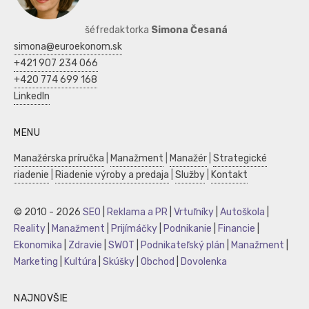
šéfredaktorka
Simona Česaná
simona@euroekonom.sk
+421 907 234 066
+420 774 699 168
LinkedIn
MENU
Manažérska príručka
|
Manažment
|
Manažér
|
Strategické
riadenie
|
Riadenie výroby a predaja
|
Služby
|
Kontakt
© 2010 - 2026
SEO
|
Reklama a PR
|
Vrtuľníky
|
Autoškola
|
Reality
|
Manažment
|
Prijímáčky
|
Podnikanie
|
Financie
|
Ekonomika
|
Zdravie
|
SWOT
|
Podnikateľský plán
|
Manažment
|
Marketing
|
Kultúra
|
Skúšky
|
Obchod
|
Dovolenka
NAJNOVŠIE