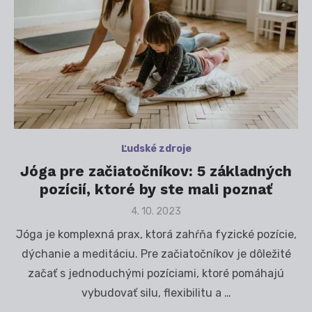
Ľudské zdroje
Jóga pre začiatočníkov: 5 základných
pozícií, ktoré by ste mali poznať
Posted
4. 10. 2023
on
Jóga je komplexná prax, ktorá zahŕňa fyzické pozície,
dýchanie a meditáciu. Pre začiatočníkov je dôležité
začať s jednoduchými pozíciami, ktoré pomáhajú
vybudovať silu, flexibilitu a …