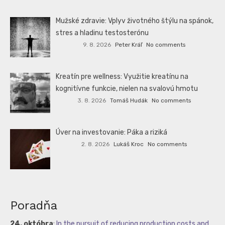
Mužské zdravie: Vplyv životného štýlu na spánok,
stres a hladinu testosterónu
9. 8. 2026
Peter Kráľ
No comments
Kreatín pre wellness: Využitie kreatínu na
kognitívne funkcie, nielen na svalovú hmotu
3. 8. 2026
Tomáš Hudák
No comments
Úver na investovanie: Páka a riziká
2. 8. 2026
Lukáš Kroc
No comments
Poradňa
24. októbra
:
In the pursuit of reducing production costs and