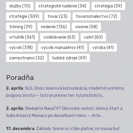
služby
(70)
strategické riadenie
(34)
stratégia
(39)
stratégie
(309)
tovar
(23)
tovaroznalectvo
(72)
tréning
(39)
vedenie
(136)
visenie
(58)
vrtuľník
(361)
vzdelávanie
(63)
vzlet
(60)
výcvik
(318)
výcvik manažérov
(41)
výroba
(41)
zamestnanci
(32)
ľudské zdroje
(59)
Poradňa
2. apríla
:
SLS, Orion, laserová komunikácia, moderné systémy
podpory života — toto je presne ten futuristický b...
2. apríla
:
Sledujete NasaTV? Obrovský rachot, ohnivý štart a
ľudia letiaci k Mesiacu po desiatkach rokov — Arte...
17. decembra
:
Základy teórie sú stále platné, no musia byť