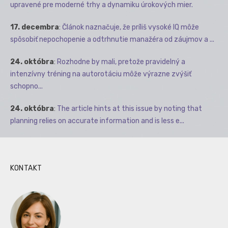
upravené pre moderné trhy a dynamiku úrokových mier.
17. decembra
:
Článok naznačuje, že príliš vysoké IQ môže
spôsobiť nepochopenie a odtrhnutie manažéra od záujmov a ...
24. októbra
:
Rozhodne by mali, pretože pravidelný a
intenzívny tréning na autorotáciu môže výrazne zvýšiť
schopno...
24. októbra
:
The article hints at this issue by noting that
planning relies on accurate information and is less e...
KONTAKT