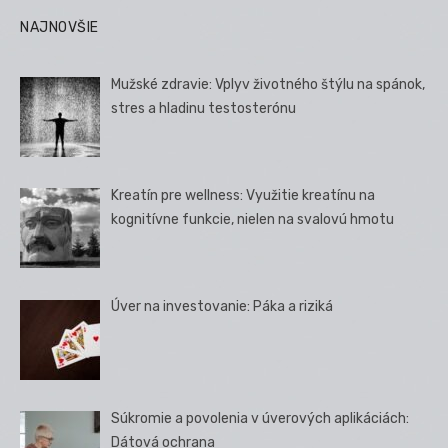
NAJNOVŠIE
Mužské zdravie: Vplyv životného štýlu na spánok,
stres a hladinu testosterónu
Kreatín pre wellness: Využitie kreatínu na
kognitívne funkcie, nielen na svalovú hmotu
Úver na investovanie: Páka a riziká
Súkromie a povolenia v úverových aplikáciách:
Dátová ochrana