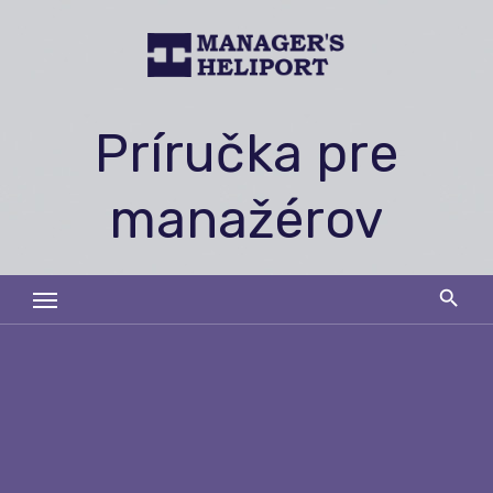
Skip
to
content
Príručka pre
manažérov