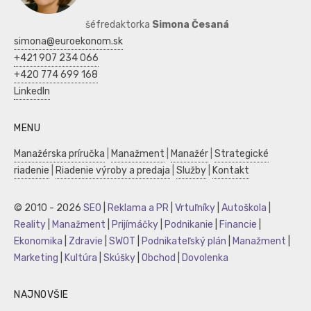
šéfredaktorka
Simona Česaná
simona@euroekonom.sk
+421 907 234 066
+420 774 699 168
LinkedIn
MENU
Manažérska príručka
|
Manažment
|
Manažér
|
Strategické
riadenie
|
Riadenie výroby a predaja
|
Služby
|
Kontakt
© 2010 - 2026
SEO
|
Reklama a PR
|
Vrtuľníky
|
Autoškola
|
Reality
|
Manažment
|
Prijímáčky
|
Podnikanie
|
Financie
|
Ekonomika
|
Zdravie
|
SWOT
|
Podnikateľský plán
|
Manažment
|
Marketing
|
Kultúra
|
Skúšky
|
Obchod
|
Dovolenka
NAJNOVŠIE