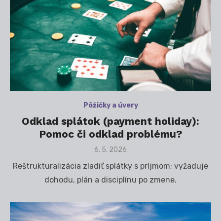
Pôžičky a úvery
Odklad splátok (payment holiday):
Pomoc či odklad problému?
Posted
6. 5. 2026
on
Reštrukturalizácia zladiť splátky s príjmom; vyžaduje
dohodu, plán a disciplínu po zmene.