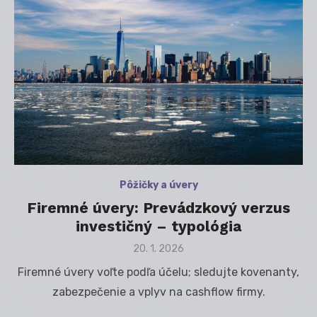
Pôžičky a úvery
Firemné úvery: Prevádzkový verzus
investičný – typológia
Posted
20. 1. 2026
on
Firemné úvery voľte podľa účelu; sledujte kovenanty,
zabezpečenie a vplyv na cashflow firmy.