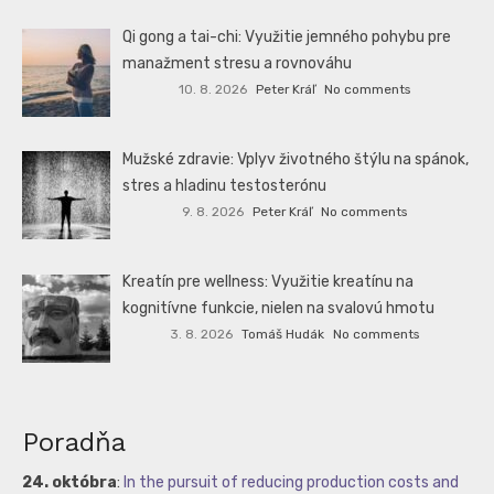
Qi gong a tai-chi: Využitie jemného pohybu pre
manažment stresu a rovnováhu
10. 8. 2026
Peter Kráľ
No comments
Mužské zdravie: Vplyv životného štýlu na spánok,
stres a hladinu testosterónu
9. 8. 2026
Peter Kráľ
No comments
Kreatín pre wellness: Využitie kreatínu na
kognitívne funkcie, nielen na svalovú hmotu
3. 8. 2026
Tomáš Hudák
No comments
Poradňa
24. októbra
:
In the pursuit of reducing production costs and