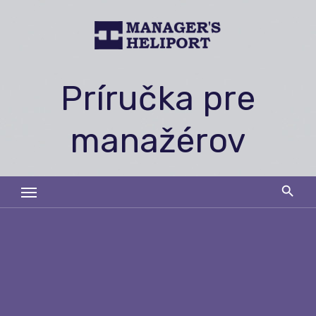
Skip
to
content
Príručka pre
manažérov