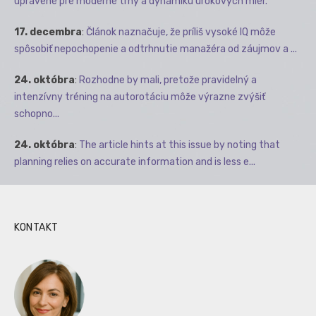
upravené pre moderné trhy a dynamiku úrokových mier.
17. decembra
:
Článok naznačuje, že príliš vysoké IQ môže
spôsobiť nepochopenie a odtrhnutie manažéra od záujmov a ...
24. októbra
:
Rozhodne by mali, pretože pravidelný a
intenzívny tréning na autorotáciu môže výrazne zvýšiť
schopno...
24. októbra
:
The article hints at this issue by noting that
planning relies on accurate information and is less e...
KONTAKT