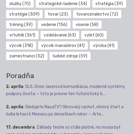
služby
(70)
strategické riadenie
(34)
stratégia
(39)
stratégie
(309)
tovar
(23)
tovaroznalectvo
(72)
tréning
(39)
vedenie
(136)
visenie
(58)
vrtuľník
(361)
vzdelávanie
(63)
vzlet
(60)
výcvik
(318)
výcvik manažérov
(41)
výroba
(41)
zamestnanci
(32)
ľudské zdroje
(59)
Poradňa
2. apríla
:
SLS, Orion, laserová komunikácia, moderné systémy
podpory života — toto je presne ten futuristický b...
2. apríla
:
Sledujete NasaTV? Obrovský rachot, ohnivý štart a
ľudia letiaci k Mesiacu po desiatkach rokov — Arte...
17. decembra
:
Základy teórie sú stále platné, no musia byť