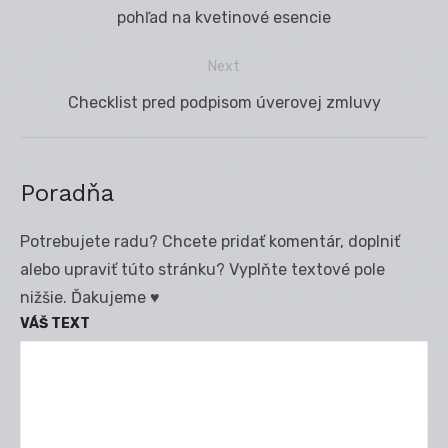
v
post:
pohľad na kvetinové esencie
článku
Next
Next
Checklist pred podpisom úverovej zmluvy
post:
Poradňa
Potrebujete radu? Chcete pridať komentár, doplniť
alebo upraviť túto stránku? Vyplňte textové pole
nižšie. Ďakujeme ♥
VÁŠ TEXT