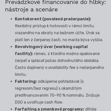
Prevádzkové financovanie do hĺbky:
nástroje a scenáre
Kontokorent (povolené prečerpanie):
flexibilný prístup k hotovosti v rámci limitu
viazaného na obraty na bežnom účte. Úrok sa
platí len z čerpanej časti, no marža býva vyššia.
Revolvingový úver (working capital
facility):
rámec, z ktorého možno opakovane
čerpať a splácať počas dohodnutého obdobia.
Často doplnený o
availability fee
z nečerpaného
limitu.
Faktoring:
odkúpenie pohľadávok (s
regresom/bez regresu) s okamžitým
predfinancovaním 70–90 % nominálu. Znižuje
DSO a uvoľňuje cash flow.
Forfaiting a zmenkové programy:
dlhšie