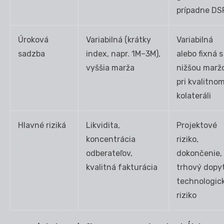
prípadne DS
Úroková
Variabilná (krátky
Variabilná
sadzba
index, napr. 1M–3M),
alebo fixná s
vyššia marža
nižšou marž
pri kvalitno
kolateráli
Hlavné riziká
Likvidita,
Projektové
koncentrácia
riziko,
odberateľov,
dokončenie,
kvalitná fakturácia
trhový dopyt
technologic
riziko