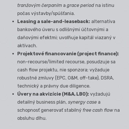
tranžovým čerpaním
a
grace period
na istinu
počas výstavby/spúšťania.
Leasing a sale-and-leaseback:
alternatíva
bankového úveru s odlišnými účtovnými a
daňovými efektmi; uvoľňuje kapitál viazaný v
aktívach.
Projektové financovanie (project finance):
non-recourse/limited recourse, posudzuje sa
cash flow projektu, nie sponzora; vyžaduje
robustné zmluvy (EPC, O&M, off-take), DSRA,
technický a právny due diligence.
Úvery na akvizície (M&A, LBO):
vyžadujú
detailný business plán,
synergy case
a
schopnosť generovať stabilný
free cash flow
na
obsluhu dlhu.