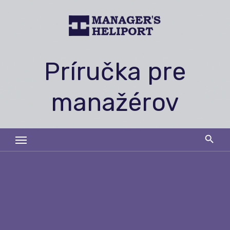
Skip
to
content
Príručka pre
manažérov