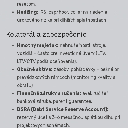
resetom.
Hedžing:
IRS, cap/floor, collar na riadenie
úrokového rizika pri dlhších splatnostiach.
Kolaterál a zabezpečenie
Hmotný majetok:
nehnuteľnosti, stroje,
vozidlá – často pre investičné úvery (LTV,
LTV/CTV podľa oceňovania).
Obežné aktíva:
zásoby, pohľadávky – bežné pri
prevádzkových rámcoch (monitoring kvality a
obratu).
Finančné záruky a ručenia:
aval, ručiteľ,
banková záruka, parent guarantee.
DSRA (Debt Service Reserve Account):
rezervný účet s 3–6 mesačnou splátkou dlhu pri
projektových schémach.