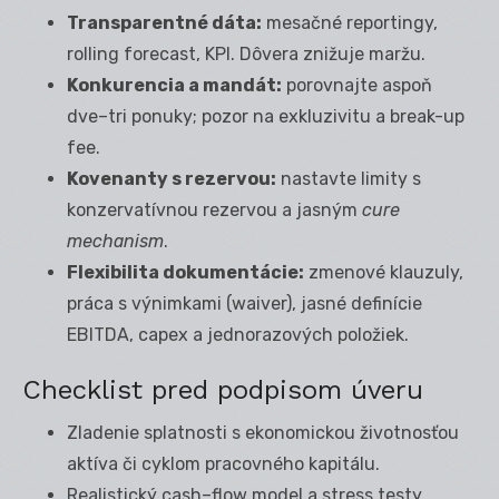
Transparentné dáta:
mesačné reportingy,
rolling forecast, KPI. Dôvera znižuje maržu.
Konkurencia a mandát:
porovnajte aspoň
dve–tri ponuky; pozor na exkluzivitu a break-up
fee.
Kovenanty s rezervou:
nastavte limity s
konzervatívnou rezervou a jasným
cure
mechanism
.
Flexibilita dokumentácie:
zmenové klauzuly,
práca s výnimkami (waiver), jasné definície
EBITDA, capex a jednorazových položiek.
Checklist pred podpisom úveru
Zladenie splatnosti s ekonomickou životnosťou
aktíva či cyklom pracovného kapitálu.
Realistický cash–flow model a stress testy