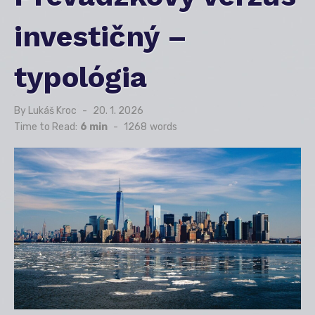
investičný –
typológia
By
Lukáš Kroc
Posted
20. 1. 2026
on
Time to Read:
6 min
-
1268
words