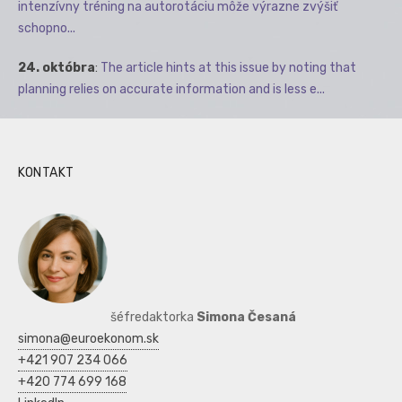
intenzívny tréning na autorotáciu môže výrazne zvýšiť
schopno...
24. októbra
:
The article hints at this issue by noting that
planning relies on accurate information and is less e...
KONTAKT
šéfredaktorka
Simona Česaná
simona@euroekonom.sk
+421 907 234 066
+420 774 699 168