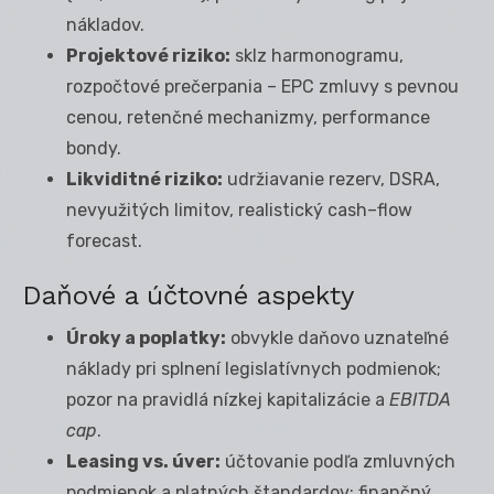
nákladov.
Projektové riziko:
sklz harmonogramu,
rozpočtové prečerpania – EPC zmluvy s pevnou
cenou, retenčné mechanizmy, performance
bondy.
Likviditné riziko:
udržiavanie rezerv, DSRA,
nevyužitých limitov, realistický cash–flow
forecast.
Daňové a účtovné aspekty
Úroky a poplatky:
obvykle daňovo uznateľné
náklady pri splnení legislatívnych podmienok;
pozor na pravidlá nízkej kapitalizácie a
EBITDA
cap
.
Leasing vs. úver:
účtovanie podľa zmluvných
podmienok a platných štandardov; finančný