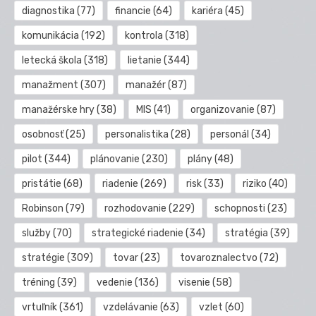
diagnostika
(77)
financie
(64)
kariéra
(45)
komunikácia
(192)
kontrola
(318)
letecká škola
(318)
lietanie
(344)
manažment
(307)
manažér
(87)
manažérske hry
(38)
MIS
(41)
organizovanie
(87)
osobnosť
(25)
personalistika
(28)
personál
(34)
pilot
(344)
plánovanie
(230)
plány
(48)
pristátie
(68)
riadenie
(269)
risk
(33)
riziko
(40)
Robinson
(79)
rozhodovanie
(229)
schopnosti
(23)
služby
(70)
strategické riadenie
(34)
stratégia
(39)
stratégie
(309)
tovar
(23)
tovaroznalectvo
(72)
tréning
(39)
vedenie
(136)
visenie
(58)
vrtuľník
(361)
vzdelávanie
(63)
vzlet
(60)