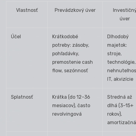
Vlastnosť
Prevádzkový úver
Investičn
úver
Účel
Krátkodobé
Dlhodobý
potreby: zásoby,
majetok:
pohľadávky,
stroje,
premostenie cash
technológie,
flow, sezónnosť
nehnuteľnos
IT, akvizície
Splatnosť
Krátka (do 12–36
Stredná až
mesiacov), často
dlhá (3–15+
revolvingová
rokov),
amortizačná