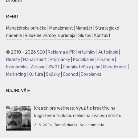
LinkedIn
MENU
Manažérska príručka
|
Manažment
|
Manažér
|
Strategické
riadenie
|
Riadenie výroby a predaja
|
Služby
|
Kontakt
© 2010 - 2026
SEO
|
Reklama a PR
|
Vrtuľníky
|
Autoškola
|
Reality
|
Manažment
|
Prijímáčky
|
Podnikanie
|
Financie
|
Ekonomika
|
Zdravie
|
SWOT
|
Podnikateľský plán
|
Manažment
|
Marketing
|
Kultúra
|
Skúšky
|
Obchod
|
Dovolenka
NAJNOVŠIE
Kreatín pre wellness: Využitie kreatínu na
kognitívne funkcie, nielen na svalovú hmotu
3. 8. 2026
Tomáš Hudák
No comments