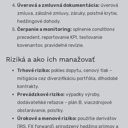
Úverová a zmluvná dokumentácia:
úverová
zmluva, záložné zmluvy, záruky, poistné krytie,
hedžingové dohody.
Čerpanie a monitoring:
splnenie
conditions
precedent
, reportovanie KPI, testovanie
kovenantov, pravidelné revízie.
Riziká a ako ich manažovať
Trhové riziko:
pokles dopytu, cenový tlak –
mitigácia cez diverzifikáciu portfólia, dlhodobé
kontrakty.
Prevádzkové riziko:
výpadky výroby,
dodávateľské reťazce – plán B, viaczdrojové
obstarávanie, poistky.
Úrokové a menové riziko:
použitie derivátov
(IRS, FX forward), prirodzený hedžing príjmov a