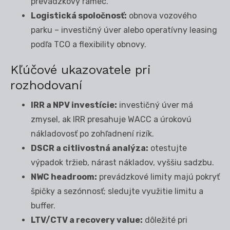
prevádzkový rámec.
Logistická spoločnosť:
obnova vozového
parku – investičný úver alebo operatívny leasing
podľa TCO a flexibility obnovy.
Kľúčové ukazovatele pri
rozhodovaní
IRR a NPV investície:
investičný úver má
zmysel, ak IRR presahuje WACC a úrokovú
nákladovosť po zohľadnení rizík.
DSCR a citlivostná analýza:
otestujte
výpadok tržieb, nárast nákladov, vyššiu sadzbu.
NWC headroom:
prevádzkové limity majú pokryť
špičky a sezónnosť; sledujte využitie limitu a
buffer.
LTV/CTV a recovery value:
dôležité pri