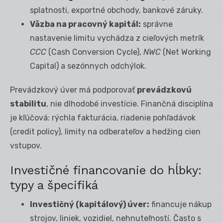
splatnosti, exportné obchody, bankové záruky.
Väzba na pracovný kapitál:
správne
nastavenie limitu vychádza z cieľových metrík
CCC
(Cash Conversion Cycle),
NWC
(Net Working
Capital) a sezónnych odchýlok.
Prevádzkový úver má podporovať
prevádzkovú
stabilitu
, nie dlhodobé investície. Finančná disciplína
je kľúčová: rýchla fakturácia, riadenie pohľadávok
(credit policy), limity na odberateľov a hedžing cien
vstupov.
Investičné financovanie do hĺbky:
typy a špecifiká
Investičný (kapitálový) úver:
financuje nákup
strojov, liniek, vozidiel, nehnuteľností. Často s