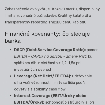
Zabezpečenie ovplyvňuje úrokovú maržu, disponibilný
limit a kovenačné požiadavky. Kvalitný kolaterál a
transparentný reporting znižujú cenu kapitálu.
Finančné kovenanty: čo sleduje
banka
DSCR (Debt Service Coverage Ratio):
pomer
EBITDA – CAPEX na údržbu – zmeny NWC
ku
splátkam dlhu; cieľ často ≥ 1,2–1,5× pri
investičných úveroch.
Leverage (Net Debt/EBITDA):
udržovanie
dlhu voči výkonnosti; limity sa líšia podľa
odvetvia a stability cash flow.
Interest Coverage (EBIT/Úroky alebo
EBITDA/Úroky):
schopnosť platiť úroky aj pri