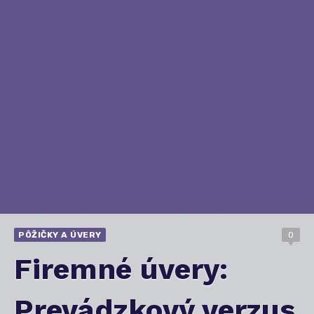
PÔŽIČKY A ÚVERY
0
Firemné úvery:
Prevádzkový verzus