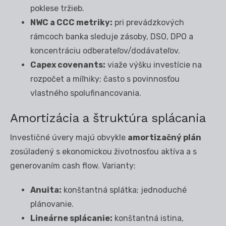
poklese tržieb.
NWC a CCC metriky:
pri prevádzkových
rámcoch banka sleduje zásoby, DSO, DPO a
koncentráciu odberateľov/dodávateľov.
Capex covenants:
viaže výšku investície na
rozpočet a míľniky; často s povinnosťou
vlastného spolufinancovania.
Amortizácia a štruktúra splácania
Investičné úvery majú obvykle
amortizačný plán
zosúladený s ekonomickou životnosťou aktíva a s
generovaním cash flow. Varianty:
Anuita:
konštantná splátka; jednoduché
plánovanie.
Lineárne splácanie:
konštantná istina,