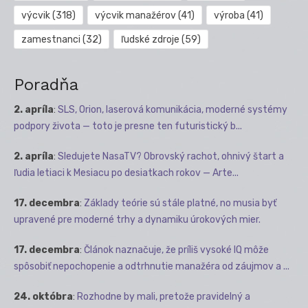
výcvik
(318)
výcvik manažérov
(41)
výroba
(41)
zamestnanci
(32)
ľudské zdroje
(59)
Poradňa
2. apríla
:
SLS, Orion, laserová komunikácia, moderné systémy
podpory života — toto je presne ten futuristický b...
2. apríla
:
Sledujete NasaTV? Obrovský rachot, ohnivý štart a
ľudia letiaci k Mesiacu po desiatkach rokov — Arte...
17. decembra
:
Základy teórie sú stále platné, no musia byť
upravené pre moderné trhy a dynamiku úrokových mier.
17. decembra
:
Článok naznačuje, že príliš vysoké IQ môže
spôsobiť nepochopenie a odtrhnutie manažéra od záujmov a ...
24. októbra
:
Rozhodne by mali, pretože pravidelný a