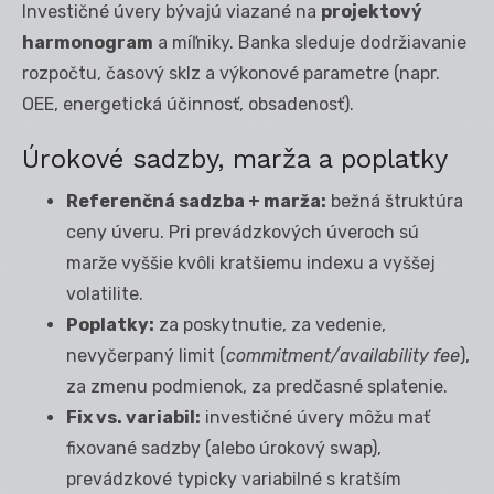
Investičné úvery bývajú viazané na
projektový
harmonogram
a míľniky. Banka sleduje dodržiavanie
rozpočtu, časový sklz a výkonové parametre (napr.
OEE, energetická účinnosť, obsadenosť).
Úrokové sadzby, marža a poplatky
Referenčná sadzba + marža:
bežná štruktúra
ceny úveru. Pri prevádzkových úveroch sú
marže vyššie kvôli kratšiemu indexu a vyššej
volatilite.
Poplatky:
za poskytnutie, za vedenie,
nevyčerpaný limit (
commitment/availability fee
),
za zmenu podmienok, za predčasné splatenie.
Fix vs. variabil:
investičné úvery môžu mať
fixované sadzby (alebo úrokový swap),
prevádzkové typicky variabilné s kratším