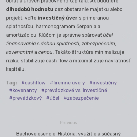
obrat a úroveň pracovného kapitálu. Ak budujete
dlhodobú hodnotu
cez obstaranie majetku alebo
projekt, voľte
investičný úver
s primeranou
splatnosťou, harmonogramom čerpania a
amortizáciou. Kľúčom je správne spárovať
účel
financovania
s
dobou splatnosti
,
zabezpečením
,
kovenantmi
a
cenou
. Takáto štruktúra minimalizuje
riziká, stabilizuje cash flow a maximalizuje návratnosť
kapitálu.
Tag:
cashflow
firemné úvery
investičný
kovenanty
prevádzkové vs. investičné
prevádzkový
účel
zabezpečenie
Previous
Navigácia
Previous
Bachove esencie: História, využitie a súčasný