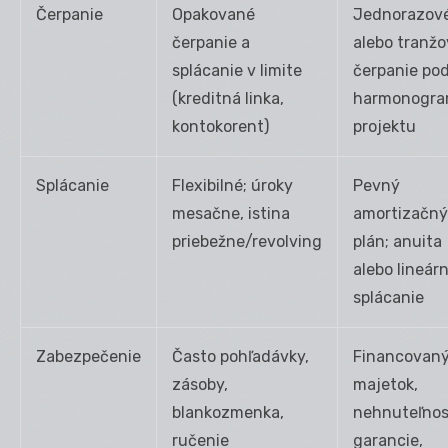
Čerpanie
Opakované
Jednorazov
čerpanie a
alebo tranž
splácanie v limite
čerpanie pod
(kreditná linka,
harmonogr
kontokorent)
projektu
Splácanie
Flexibilné; úroky
Pevný
mesačne, istina
amortizačný
priebežne/revolving
plán; anuita
alebo lineár
splácanie
Zabezpečenie
Často pohľadávky,
Financovan
zásoby,
majetok,
blankozmenka,
nehnuteľnos
ručenie
garancie,