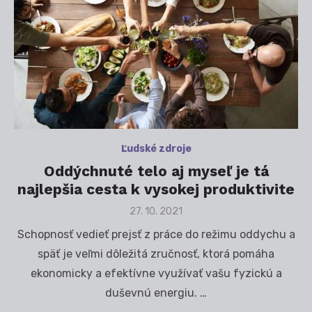
Ľudské zdroje
Oddýchnuté telo aj myseľ je tá
najlepšia cesta k vysokej produktivite
Posted
27. 10. 2021
on
Schopnosť vedieť prejsť z práce do režimu oddychu a
späť je veľmi dôležitá zručnosť, ktorá pomáha
ekonomicky a efektívne využívať vašu fyzickú a
duševnú energiu. …