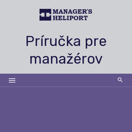
Skip
to
content
Príručka pre
manažérov