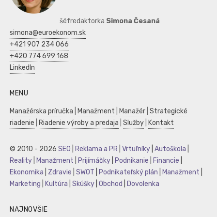
šéfredaktorka
Simona Česaná
simona@euroekonom.sk
+421 907 234 066
+420 774 699 168
LinkedIn
MENU
Manažérska príručka
|
Manažment
|
Manažér
|
Strategické
riadenie
|
Riadenie výroby a predaja
|
Služby
|
Kontakt
© 2010 - 2026
SEO
|
Reklama a PR
|
Vrtuľníky
|
Autoškola
|
Reality
|
Manažment
|
Prijímáčky
|
Podnikanie
|
Financie
|
Ekonomika
|
Zdravie
|
SWOT
|
Podnikateľský plán
|
Manažment
|
Marketing
|
Kultúra
|
Skúšky
|
Obchod
|
Dovolenka
NAJNOVŠIE