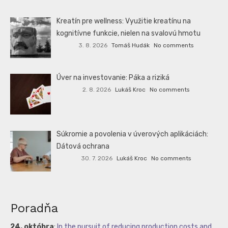
Kreatín pre wellness: Využitie kreatínu na
kognitívne funkcie, nielen na svalovú hmotu
3. 8. 2026
Tomáš Hudák
No comments
Úver na investovanie: Páka a riziká
2. 8. 2026
Lukáš Kroc
No comments
Súkromie a povolenia v úverových aplikáciách:
Dátová ochrana
30. 7. 2026
Lukáš Kroc
No comments
Poradňa
24. októbra
:
In the pursuit of reducing production costs and