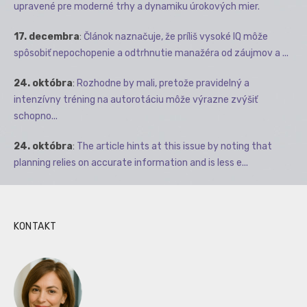
upravené pre moderné trhy a dynamiku úrokových mier.
17. decembra
:
Článok naznačuje, že príliš vysoké IQ môže
spôsobiť nepochopenie a odtrhnutie manažéra od záujmov a ...
24. októbra
:
Rozhodne by mali, pretože pravidelný a
intenzívny tréning na autorotáciu môže výrazne zvýšiť
schopno...
24. októbra
:
The article hints at this issue by noting that
planning relies on accurate information and is less e...
KONTAKT