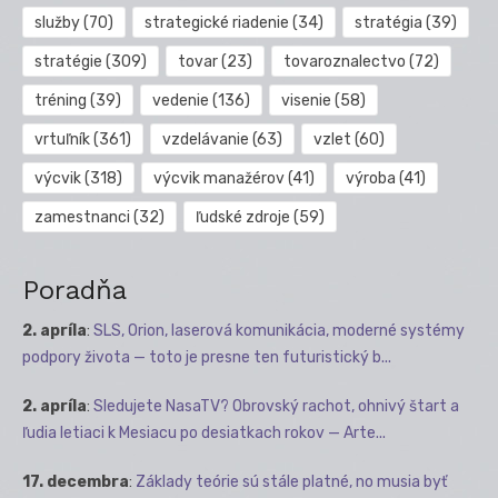
služby
(70)
strategické riadenie
(34)
stratégia
(39)
stratégie
(309)
tovar
(23)
tovaroznalectvo
(72)
tréning
(39)
vedenie
(136)
visenie
(58)
vrtuľník
(361)
vzdelávanie
(63)
vzlet
(60)
výcvik
(318)
výcvik manažérov
(41)
výroba
(41)
zamestnanci
(32)
ľudské zdroje
(59)
Poradňa
2. apríla
:
SLS, Orion, laserová komunikácia, moderné systémy
podpory života — toto je presne ten futuristický b...
2. apríla
:
Sledujete NasaTV? Obrovský rachot, ohnivý štart a
ľudia letiaci k Mesiacu po desiatkach rokov — Arte...
17. decembra
:
Základy teórie sú stále platné, no musia byť