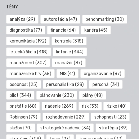
TÉMY
analýza
(29)
autorotácia
(47)
benchmarking
(30)
diagnostika
(77)
financie
(64)
kariéra
(45)
komunikácia
(192)
kontrola
(318)
letecká škola
(318)
lietanie
(344)
manažment
(307)
manažér
(87)
manažérske hry
(38)
MIS
(41)
organizovanie
(87)
osobnosť
(25)
personalistika
(28)
personál
(34)
pilot
(344)
plánovanie
(230)
plány
(48)
pristátie
(68)
riadenie
(269)
risk
(33)
riziko
(40)
Robinson
(79)
rozhodovanie
(229)
schopnosti
(23)
služby
(70)
strategické riadenie
(34)
stratégia
(39)
stratégie
(309)
tovar
(23)
tovaroznalectvo
(72)