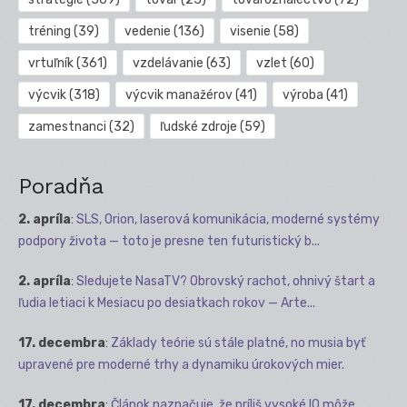
tréning
(39)
vedenie
(136)
visenie
(58)
vrtuľník
(361)
vzdelávanie
(63)
vzlet
(60)
výcvik
(318)
výcvik manažérov
(41)
výroba
(41)
zamestnanci
(32)
ľudské zdroje
(59)
Poradňa
2. apríla
:
SLS, Orion, laserová komunikácia, moderné systémy
podpory života — toto je presne ten futuristický b...
2. apríla
:
Sledujete NasaTV? Obrovský rachot, ohnivý štart a
ľudia letiaci k Mesiacu po desiatkach rokov — Arte...
17. decembra
:
Základy teórie sú stále platné, no musia byť
upravené pre moderné trhy a dynamiku úrokových mier.
17. decembra
:
Článok naznačuje, že príliš vysoké IQ môže