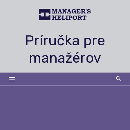
Skip
to
content
Príručka pre
manažérov