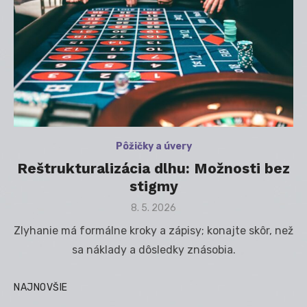
Pôžičky a úvery
Reštrukturalizácia dlhu: Možnosti bez
stigmy
Posted
8. 5. 2026
on
Zlyhanie má formálne kroky a zápisy; konajte skôr, než
sa náklady a dôsledky znásobia.
NAJNOVŠIE