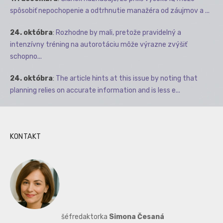
spôsobiť nepochopenie a odtrhnutie manažéra od záujmov a ...
24. októbra
:
Rozhodne by mali, pretože pravidelný a
intenzívny tréning na autorotáciu môže výrazne zvýšiť
schopno...
24. októbra
:
The article hints at this issue by noting that
planning relies on accurate information and is less e...
KONTAKT
šéfredaktorka
Simona Česaná