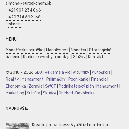
simona@euroekonom.sk
+421 907 234 066
+420 774 699 168
LinkedIn
MENU
Manažérska príručka
|
Manažment
|
Manažér
|
Strategické
riadenie
|
Riadenie výroby a predaja
|
Služby
|
Kontakt
© 2010 - 2026
SEO
|
Reklama a PR
|
Vrtuľníky
|
Autoškola
|
Reality
|
Manažment
|
Prijímáčky
|
Podnikanie
|
Financie
|
Ekonomika
|
Zdravie
|
SWOT
|
Podnikateľský plán
|
Manažment
|
Marketing
|
Kultúra
|
Skúšky
|
Obchod
|
Dovolenka
NAJNOVŠIE
Kreatín pre wellness: Využitie kreatínu na