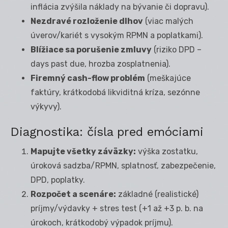
inflácia zvýšila náklady na bývanie či dopravu).
Nezdravé rozloženie dlhov
(viac malých
úverov/kariét s vysokým RPMN a poplatkami).
Blížiace sa porušenie zmluvy
(riziko DPD –
days past due, hrozba zosplatnenia).
Firemný cash-flow problém
(meškajúce
faktúry, krátkodobá likviditná kríza, sezónne
výkyvy).
Diagnostika: čísla pred emóciami
Mapujte všetky záväzky:
výška zostatku,
úroková sadzba/RPMN, splatnosť, zabezpečenie,
DPD, poplatky.
Rozpočet a scenáre:
základné (realistické)
príjmy/výdavky + stres test (+1 až +3 p. b. na
úrokoch, krátkodobý výpadok príjmu).