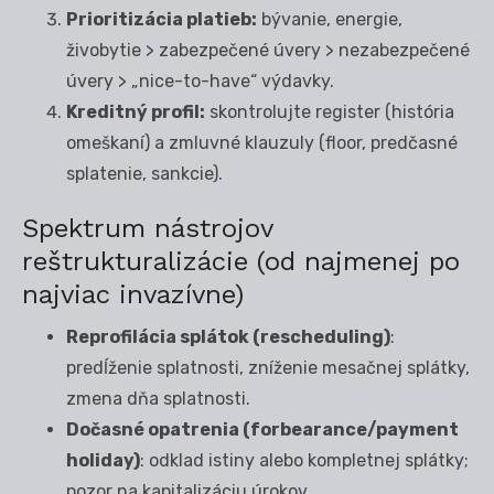
Prioritizácia platieb:
bývanie, energie,
živobytie > zabezpečené úvery > nezabezpečené
úvery > „nice-to-have“ výdavky.
Kreditný profil:
skontrolujte register (história
omeškaní) a zmluvné klauzuly (floor, predčasné
splatenie, sankcie).
Spektrum nástrojov
reštrukturalizácie (od najmenej po
najviac invazívne)
Reprofilácia splátok (rescheduling)
:
predĺženie splatnosti, zníženie mesačnej splátky,
zmena dňa splatnosti.
Dočasné opatrenia (forbearance/payment
holiday)
: odklad istiny alebo kompletnej splátky;
pozor na kapitalizáciu úrokov.