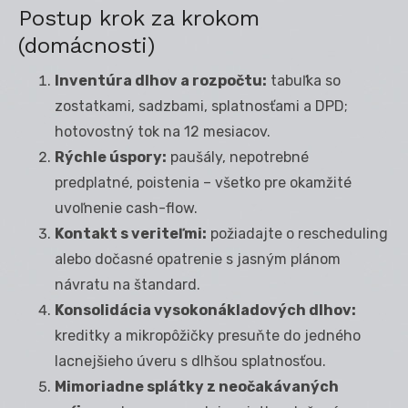
Postup krok za krokom
(domácnosti)
Inventúra dlhov a rozpočtu:
tabuľka so
zostatkami, sadzbami, splatnosťami a DPD;
hotovostný tok na 12 mesiacov.
Rýchle úspory:
paušály, nepotrebné
predplatné, poistenia – všetko pre okamžité
uvoľnenie cash-flow.
Kontakt s veriteľmi:
požiadajte o rescheduling
alebo dočasné opatrenie s jasným plánom
návratu na štandard.
Konsolidácia vysokonákladových dlhov:
kreditky a mikropôžičky presuňte do jedného
lacnejšieho úveru s dlhšou splatnosťou.
Mimoriadne splátky z neočakávaných