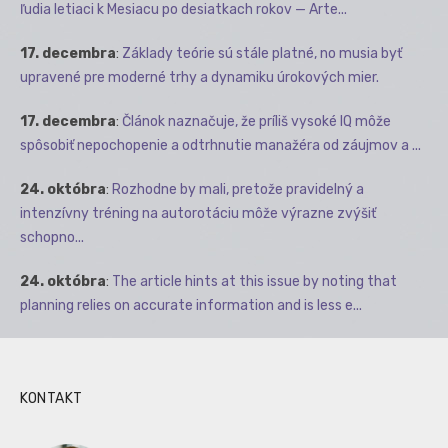
ľudia letiaci k Mesiacu po desiatkach rokov — Arte...
17. decembra
:
Základy teórie sú stále platné, no musia byť
upravené pre moderné trhy a dynamiku úrokových mier.
17. decembra
:
Článok naznačuje, že príliš vysoké IQ môže
spôsobiť nepochopenie a odtrhnutie manažéra od záujmov a ...
24. októbra
:
Rozhodne by mali, pretože pravidelný a
intenzívny tréning na autorotáciu môže výrazne zvýšiť
schopno...
24. októbra
:
The article hints at this issue by noting that
planning relies on accurate information and is less e...
KONTAKT