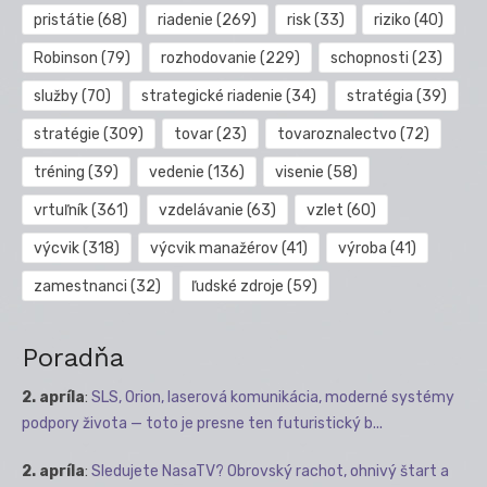
pristátie
(68)
riadenie
(269)
risk
(33)
riziko
(40)
Robinson
(79)
rozhodovanie
(229)
schopnosti
(23)
služby
(70)
strategické riadenie
(34)
stratégia
(39)
stratégie
(309)
tovar
(23)
tovaroznalectvo
(72)
tréning
(39)
vedenie
(136)
visenie
(58)
vrtuľník
(361)
vzdelávanie
(63)
vzlet
(60)
výcvik
(318)
výcvik manažérov
(41)
výroba
(41)
zamestnanci
(32)
ľudské zdroje
(59)
Poradňa
2. apríla
:
SLS, Orion, laserová komunikácia, moderné systémy
podpory života — toto je presne ten futuristický b...
2. apríla
:
Sledujete NasaTV? Obrovský rachot, ohnivý štart a