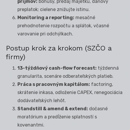
príjmov:
bonusy, predaj majetku, daňový
preplatok; cielene znižujte istinu.
Monitoring a reporting:
mesačné
prehodnotenie rozpočtu a splátok, včasné
varovanie pri odchýlkach.
Postup krok za krokom (SZČO a
firmy)
13-týždňový cash-flow forecast:
týždenná
granularita, scenáre odberateľských platieb.
Práca s pracovným kapitálom:
factoring,
skrátenie inkasa, odloženie CAPEX, renegociácia
dodávateľských lehôt.
Standstill & amend & extend:
dočasné
moratórium a predĺženie splatností s
kovenantmi.