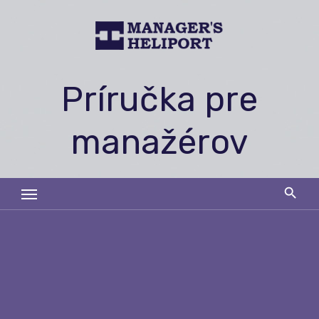
Skip
to
content
Príručka pre
manažérov