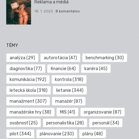
Reklama a médiá
18. 1. 2023
8 komentárov
TÉMY
analýza
(29)
autorotácia
(47)
benchmarking
(30)
diagnostika
(77)
financie
(64)
kariéra
(45)
komunikácia
(192)
kontrola
(318)
letecká škola
(318)
lietanie
(344)
manažment
(307)
manažér
(87)
manažérske hry
(38)
MIS
(41)
organizovanie
(87)
osobnosť
(25)
personalistika
(28)
personál
(34)
pilot
(344)
plánovanie
(230)
plány
(48)