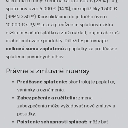
Klient má tri dlhy: kreditná karta 2 500 € (23 % p. a.),
spotrebný úver 6 000 € (14 %), mikropôžičky 1 500 €
(RPMN > 30 %). Konsolidáciou do jedného úveru
10 000 € s 9,9 % p. a. a predĺžením splatnosti získa
nižšiu mesačnú splátku a zníži náklad, najmä ak zruší
drahé limitované produkty. Dôležité: porovnajte
celkovú sumu zaplatenú
a poplatky za predčasné
splatenie pôvodných dlhov.
Právne a zmluvné nuansy
Predčasné splatenie:
skontrolujte poplatky,
výnimky a oznámenia.
Zabezpečenie a ručitelia:
zmena
zabezpečenia môže vyžadovať nové zmluvy a
posudky.
Poistenie schopnosti splácať:
môže byť