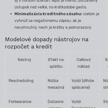
aj v horšom scenári; lepší je menší, udržateľný
ústupok než veľké, no krátkodobé gesto.
Minimalizácia kreditného zásahu:
cieľom je
vyhnúť sa negatívnemu zápisu; ak je
nevyhnutný, nech je krátky a jednorazový.
Modelové dopady nástrojov na
rozpočet a kredit
Nástroj
Efekt na
Celkový
K
splátku
náklad
Rescheduling
Nižšia
Vyšší (dlhšie
Ní
mesačná
splácanie)
st
Forbearance
Dočasne
Vyšší
St