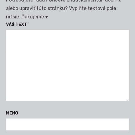
alebo upraviť túto stránku? Vyplňte textové pole
nižšie. Ďakujeme ♥
VÁŠ TEXT
MENO