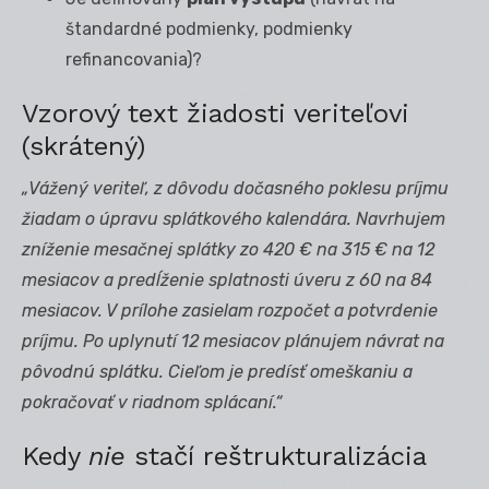
štandardné podmienky, podmienky
refinancovania)?
Vzorový text žiadosti veriteľovi
(skrátený)
„Vážený veriteľ, z dôvodu dočasného poklesu príjmu
žiadam o úpravu splátkového kalendára. Navrhujem
zníženie mesačnej splátky zo 420 € na 315 € na 12
mesiacov a predĺženie splatnosti úveru z 60 na 84
mesiacov. V prílohe zasielam rozpočet a potvrdenie
príjmu. Po uplynutí 12 mesiacov plánujem návrat na
pôvodnú splátku. Cieľom je predísť omeškaniu a
pokračovať v riadnom splácaní.“
Kedy
nie
stačí reštrukturalizácia