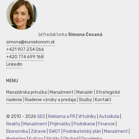
šéfredaktorka
Simona Česaná
simona@euroekonom.sk
+421 907 234 066
+420 774 699 168
LinkedIn
MENU
Manažérska príručka
|
Manažment
|
Manažér
|
Strategické
riadenie
|
Riadenie výroby a predaja
|
Služby
|
Kontakt
© 2010 - 2026
SEO
|
Reklama a PR
|
Vrtuľníky
|
Autoškola
|
Reality
|
Manažment
|
Prijímáčky
|
Podnikanie
|
Financie
|
Ekonomika
|
Zdravie
|
SWOT
|
Podnikateľský plán
|
Manažment
|
Marketing
|
Kultúra
|
Skúšky
|
Obchod
|
Dovolenka