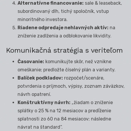
Alternatívne financovanie:
sale & leaseback,
subordinovaný dlh, tichý spoločník, vstup
minoritného investora.
Riadene odpredaje nehlavných aktív:
na
zníženie zadlženia a odblokovanie likvidity.
Komunikačná stratégia s veriteľom
Časovanie:
komunikujte skôr, než vznikne
omeškanie; predložte číselný plán a varianty.
Balíček podkladov:
rozpočet/scenáre,
potvrdenia o príjmoch, výpisy, zoznam záväzkov,
návrh opatrení.
Konštruktívny návrh:
„žiadam o zníženie
splátky o 25 % na 12 mesiacov a predĺženie
splatnosti zo 60 na 84 mesiacov; následne
návrat na štandard“.