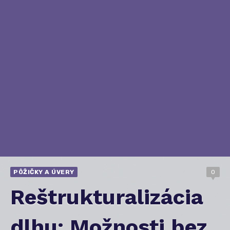
PÔŽIČKY A ÚVERY
0
Reštrukturalizácia
dlhu: Možnosti bez