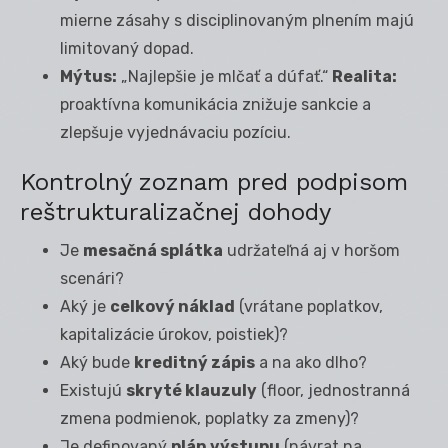
mierne zásahy s disciplinovaným plnením majú
limitovaný dopad.
Mýtus:
„Najlepšie je mlčať a dúfať.“
Realita:
proaktívna komunikácia znižuje sankcie a
zlepšuje vyjednávaciu pozíciu.
Kontrolný zoznam pred podpisom
reštrukturalizačnej dohody
Je
mesačná splátka
udržateľná aj v horšom
scenári?
Aký je
celkový náklad
(vrátane poplatkov,
kapitalizácie úrokov, poistiek)?
Aký bude
kreditný zápis
a na ako dlho?
Existujú
skryté klauzuly
(floor, jednostranná
zmena podmienok, poplatky za zmeny)?
Je definovaný
plán výstupu
(návrat na