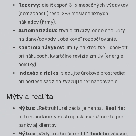
Rezervy:
cieliť aspoň 3–6 mesačných výdavkov
(domácnosti) resp. 2–3 mesiace fixných
nákladov (firmy).
Automatizácia:
trvalé príkazy, oddelené účty
na dane/odvody, „obálkové“ rozpočtovanie.
Kontrola návykov:
limity na kreditke, „cool-off“
pri nákupoch, kvartálne revízie zmlúv (energie,
poistky).
Indexácia rizika:
sledujte úrokové prostredie;
pri poklese sadzieb zvažujte refinancovanie.
Mýty a realita
Mýtus:
„Reštrukturalizácia je hanba.“
Realita:
je to štandardný nástroj risk manažmentu pre
banky aj klientov.
Mýtus:
„Vždy to zhorší kredit.“
Realita:
včasné,