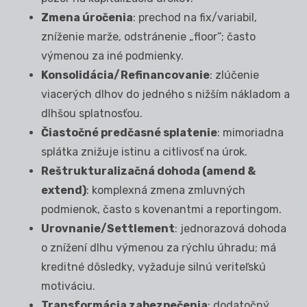
Zmena úročenia
: prechod na fix/variabil,
zníženie marže, odstránenie „floor“; často
výmenou za iné podmienky.
Konsolidácia/Refinancovanie
: zlúčenie
viacerých dlhov do jedného s nižším nákladom a
dlhšou splatnosťou.
Čiastočné predčasné splatenie
: mimoriadna
splátka znižuje istinu a citlivosť na úrok.
Reštrukturalizačná dohoda (amend &
extend)
: komplexná zmena zmluvných
podmienok, často s kovenantmi a reportingom.
Urovnanie/Settlement
: jednorazová dohoda
o znížení dlhu výmenou za rýchlu úhradu; má
kreditné dôsledky, vyžaduje silnú veriteľskú
motiváciu.
Transformácia zabezpečenia
: dodatočný