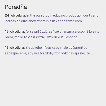
Poradňa
24. októbra
:
In the pursuit of reducing production costs and
increasing efficiency, there is a risk that some com...
15. októbra
:
Ak sa príliš zdôrazňuje charizma a osobné kvality
lídera, môže to viesť k riziku vzniku kultu osobno...
15. októbra
:
Z etického hľadiska by malo byť prioritou
zabezpečenie, aby všetci piloti, ktorí vykonávajú zložité ...