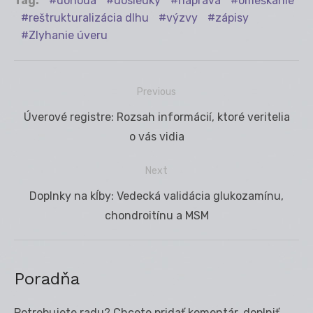
Tag:
dohoda
dôsledky
náprava
omeškanie
reštrukturalizácia dlhu
výzvy
zápisy
Zlyhanie úveru
Previous
Navigácia
Previous
Úverové registre: Rozsah informácií, ktoré veritelia
v
post:
o vás vidia
článku
Next
Next
Doplnky na kĺby: Vedecká validácia glukozamínu,
post:
chondroitínu a MSM
Poradňa
Potrebujete radu? Chcete pridať komentár, doplniť