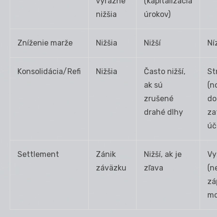
výrazne
(kapitalizácia
nižšia
úrokov)
Zníženie marže
Nižšia
Nižší
Ní
Konsolidácia/Refi
Nižšia
Často nižší,
St
ak sú
(n
zrušené
do
drahé dlhy
za
úč
Settlement
Zánik
Nižší, ak je
Vy
záväzku
zľava
(n
zá
mo