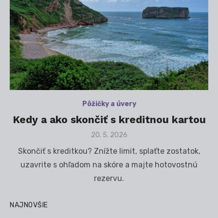
Pôžičky a úvery
Kedy a ako skončiť s kreditnou kartou
Posted
20. 5. 2026
on
Skončiť s kreditkou? Znížte limit, splaťte zostatok,
uzavrite s ohľadom na skóre a majte hotovostnú
rezervu.
NAJNOVŠIE