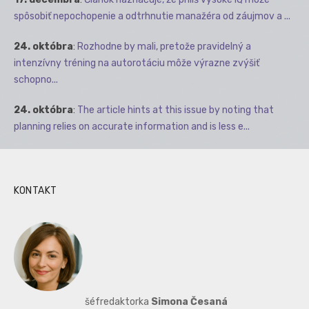
spôsobiť nepochopenie a odtrhnutie manažéra od záujmov a ...
24. októbra
:
Rozhodne by mali, pretože pravidelný a
intenzívny tréning na autorotáciu môže výrazne zvýšiť
schopno...
24. októbra
:
The article hints at this issue by noting that
planning relies on accurate information and is less e...
KONTAKT
šéfredaktorka
Simona Česaná