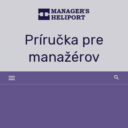
Skip
to
content
Príručka pre
manažérov