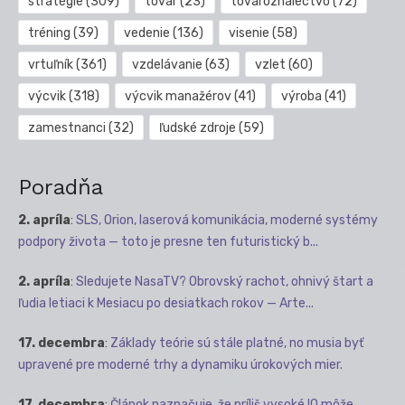
stratégie
(309)
tovar
(23)
tovaroznalectvo
(72)
tréning
(39)
vedenie
(136)
visenie
(58)
vrtuľník
(361)
vzdelávanie
(63)
vzlet
(60)
výcvik
(318)
výcvik manažérov
(41)
výroba
(41)
zamestnanci
(32)
ľudské zdroje
(59)
Poradňa
2. apríla
:
SLS, Orion, laserová komunikácia, moderné systémy
podpory života — toto je presne ten futuristický b...
2. apríla
:
Sledujete NasaTV? Obrovský rachot, ohnivý štart a
ľudia letiaci k Mesiacu po desiatkach rokov — Arte...
17. decembra
:
Základy teórie sú stále platné, no musia byť
upravené pre moderné trhy a dynamiku úrokových mier.
17. decembra
:
Článok naznačuje, že príliš vysoké IQ môže