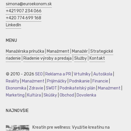
simona@euroekonom.sk
+421 907 234 066
+420 774 699 168
LinkedIn
MENU
Manažérska príručka
|
Manažment
|
Manažér
|
Strategické
riadenie
|
Riadenie výroby a predaja
|
Služby
|
Kontakt
© 2010 - 2026
SEO
|
Reklama a PR
|
Vrtuľníky
|
Autoškola
|
Reality
|
Manažment
|
Prijímáčky
|
Podnikanie
|
Financie
|
Ekonomika
|
Zdravie
|
SWOT
|
Podnikateľský plán
|
Manažment
|
Marketing
|
Kultúra
|
Skúšky
|
Obchod
|
Dovolenka
NAJNOVŠIE
Kreatín pre wellness: Využitie kreatínu na