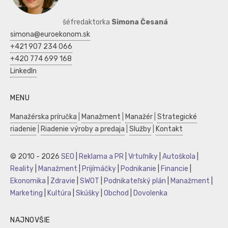
šéfredaktorka
Simona Česaná
simona@euroekonom.sk
+421 907 234 066
+420 774 699 168
LinkedIn
MENU
Manažérska príručka
|
Manažment
|
Manažér
|
Strategické
riadenie
|
Riadenie výroby a predaja
|
Služby
|
Kontakt
© 2010 - 2026
SEO
|
Reklama a PR
|
Vrtuľníky
|
Autoškola
|
Reality
|
Manažment
|
Prijímáčky
|
Podnikanie
|
Financie
|
Ekonomika
|
Zdravie
|
SWOT
|
Podnikateľský plán
|
Manažment
|
Marketing
|
Kultúra
|
Skúšky
|
Obchod
|
Dovolenka
NAJNOVŠIE