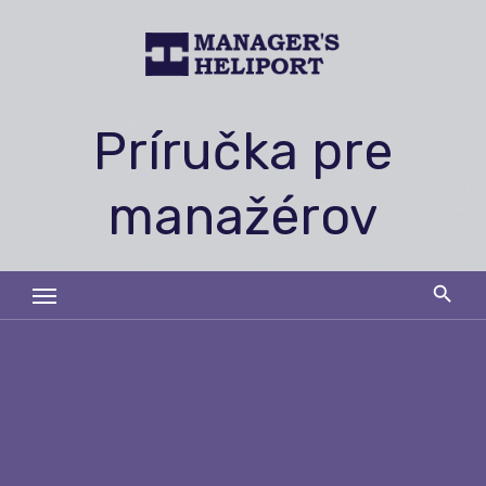
Skip
to
content
Príručka pre
manažérov