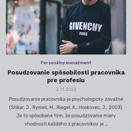
Personálny manažment
Posudzovanie spôsobilosti pracovníka
pre profesiu
Posted
2. 11. 2022
on
Posudzovanie pracovníka je psychologicky závažné
(Štikar, J., Rymeš, M., Riegel, K., Hoskovec, J., 2003).
Je to spôsobené tým, že posudzovanie miery
vhodnosti každého z pracovníkov je …