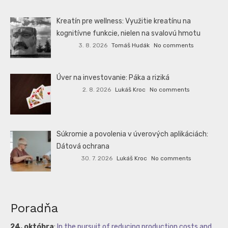
Kreatín pre wellness: Využitie kreatínu na
kognitívne funkcie, nielen na svalovú hmotu
3. 8. 2026
Tomáš Hudák
No comments
Úver na investovanie: Páka a riziká
2. 8. 2026
Lukáš Kroc
No comments
Súkromie a povolenia v úverových aplikáciách:
Dátová ochrana
30. 7. 2026
Lukáš Kroc
No comments
Poradňa
24. októbra
:
In the pursuit of reducing production costs and