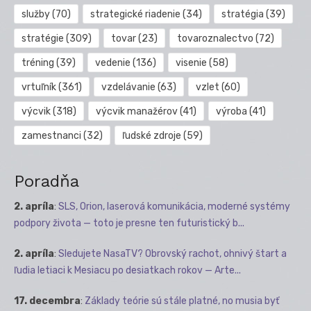
služby
(70)
strategické riadenie
(34)
stratégia
(39)
stratégie
(309)
tovar
(23)
tovaroznalectvo
(72)
tréning
(39)
vedenie
(136)
visenie
(58)
vrtuľník
(361)
vzdelávanie
(63)
vzlet
(60)
výcvik
(318)
výcvik manažérov
(41)
výroba
(41)
zamestnanci
(32)
ľudské zdroje
(59)
Poradňa
2. apríla
:
SLS, Orion, laserová komunikácia, moderné systémy
podpory života — toto je presne ten futuristický b...
2. apríla
:
Sledujete NasaTV? Obrovský rachot, ohnivý štart a
ľudia letiaci k Mesiacu po desiatkach rokov — Arte...
17. decembra
:
Základy teórie sú stále platné, no musia byť