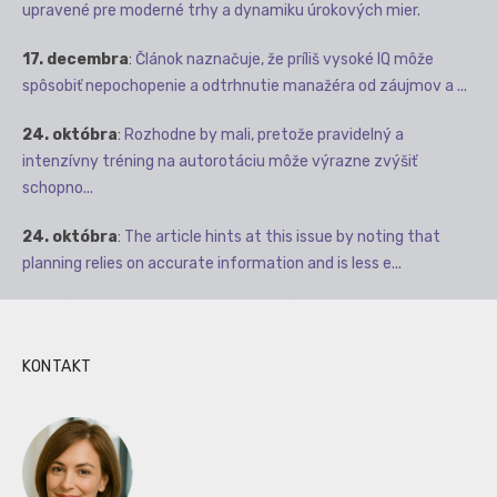
upravené pre moderné trhy a dynamiku úrokových mier.
17. decembra
:
Článok naznačuje, že príliš vysoké IQ môže
spôsobiť nepochopenie a odtrhnutie manažéra od záujmov a ...
24. októbra
:
Rozhodne by mali, pretože pravidelný a
intenzívny tréning na autorotáciu môže výrazne zvýšiť
schopno...
24. októbra
:
The article hints at this issue by noting that
planning relies on accurate information and is less e...
KONTAKT