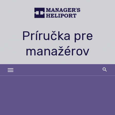
Skip
to
content
Príručka pre
manažérov