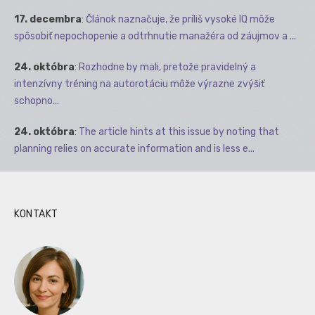
17. decembra
:
Článok naznačuje, že príliš vysoké IQ môže
spôsobiť nepochopenie a odtrhnutie manažéra od záujmov a ...
24. októbra
:
Rozhodne by mali, pretože pravidelný a
intenzívny tréning na autorotáciu môže výrazne zvýšiť
schopno...
24. októbra
:
The article hints at this issue by noting that
planning relies on accurate information and is less e...
KONTAKT