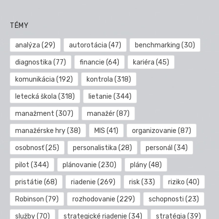
TÉMY
analýza
(29)
autorotácia
(47)
benchmarking
(30)
diagnostika
(77)
financie
(64)
kariéra
(45)
komunikácia
(192)
kontrola
(318)
letecká škola
(318)
lietanie
(344)
manažment
(307)
manažér
(87)
manažérske hry
(38)
MIS
(41)
organizovanie
(87)
osobnosť
(25)
personalistika
(28)
personál
(34)
pilot
(344)
plánovanie
(230)
plány
(48)
pristátie
(68)
riadenie
(269)
risk
(33)
riziko
(40)
Robinson
(79)
rozhodovanie
(229)
schopnosti
(23)
služby
(70)
strategické riadenie
(34)
stratégia
(39)