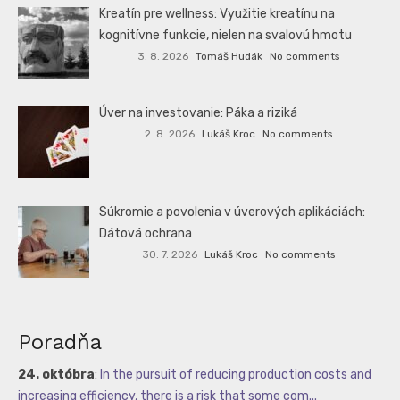
Kreatín pre wellness: Využitie kreatínu na
kognitívne funkcie, nielen na svalovú hmotu
3. 8. 2026
Tomáš Hudák
No comments
Úver na investovanie: Páka a riziká
2. 8. 2026
Lukáš Kroc
No comments
Súkromie a povolenia v úverových aplikáciách:
Dátová ochrana
30. 7. 2026
Lukáš Kroc
No comments
Poradňa
24. októbra
:
In the pursuit of reducing production costs and
increasing efficiency, there is a risk that some com...