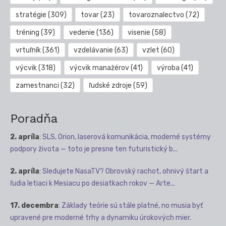
stratégie
(309)
tovar
(23)
tovaroznalectvo
(72)
tréning
(39)
vedenie
(136)
visenie
(58)
vrtuľník
(361)
vzdelávanie
(63)
vzlet
(60)
výcvik
(318)
výcvik manažérov
(41)
výroba
(41)
zamestnanci
(32)
ľudské zdroje
(59)
Poradňa
2. apríla
:
SLS, Orion, laserová komunikácia, moderné systémy
podpory života — toto je presne ten futuristický b...
2. apríla
:
Sledujete NasaTV? Obrovský rachot, ohnivý štart a
ľudia letiaci k Mesiacu po desiatkach rokov — Arte...
17. decembra
:
Základy teórie sú stále platné, no musia byť
upravené pre moderné trhy a dynamiku úrokových mier.