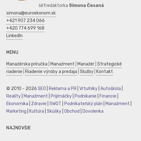
šéfredaktorka
Simona Česaná
simona@euroekonom.sk
+421 907 234 066
+420 774 699 168
LinkedIn
MENU
Manažérska príručka
|
Manažment
|
Manažér
|
Strategické
riadenie
|
Riadenie výroby a predaja
|
Služby
|
Kontakt
© 2010 - 2026
SEO
|
Reklama a PR
|
Vrtuľníky
|
Autoškola
|
Reality
|
Manažment
|
Prijímáčky
|
Podnikanie
|
Financie
|
Ekonomika
|
Zdravie
|
SWOT
|
Podnikateľský plán
|
Manažment
|
Marketing
|
Kultúra
|
Skúšky
|
Obchod
|
Dovolenka
NAJNOVŠIE