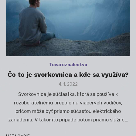
Tovaroznalectvo
Čo to je svorkovnica a kde sa využíva?
Posted
4. 1. 2022
on
Svorkovnica je súčiastka, ktorá sa používa k
rozoberateľnému prepojeniu viacerých vodičov,
pričom môže byť priamo súčasťou elektrického
zariadenia. V takomto prípade potom priamo slúži k …